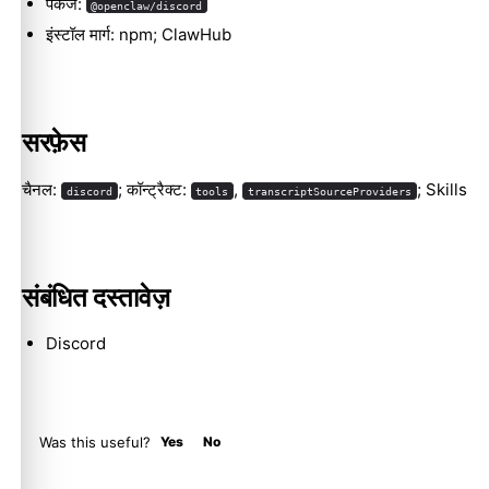
पैकेज:
@openclaw/discord
इंस्टॉल मार्ग: npm; ClawHub
Molty
सरफ़ेस
चैनल:
; कॉन्ट्रैक्ट:
,
; Skills
discord
tools
transcriptSourceProviders
संबंधित दस्तावेज़
Discord
Was this useful?
Yes
No