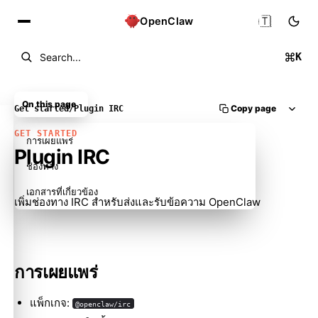
🇹🇭
OpenClaw
K
Search...
On this page
Copy page
Get started
/
Plugin IRC
GET STARTED
การเผยแพร่
Plugin IRC
ช่องทาง
เอกสารที่เกี่ยวข้อง
เพิ่มช่องทาง IRC สำหรับส่งและรับข้อความ OpenClaw
การเผยแพร่
แพ็กเกจ:
@openclaw/irc