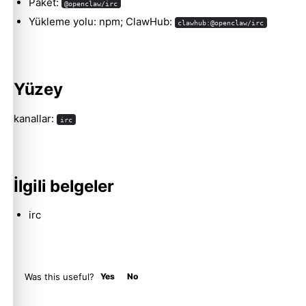
Paket:
@openclaw/irc
Yükleme yolu: npm; ClawHub:
clawhub:@openclaw/irc
Molty
Yüzey
kanallar:
irc
İlgili belgeler
irc
Was this useful?
Yes
No