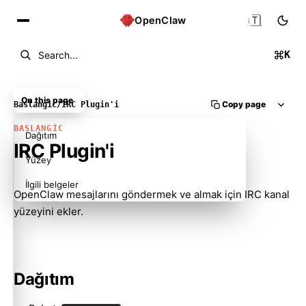
🇹🇷
OpenClaw
K
Search...
On this page
Copy page
Baslangic
/
IRC Plugin'i
BASLANGIC
Dağıtım
IRC Plugin'i
Yüzey
İlgili belgeler
OpenClaw mesajlarını göndermek ve almak için IRC kanal
yüzeyini ekler.
Dağıtım