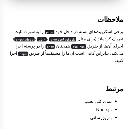
ملاحظات
برخی اسکریپت‌های بسته در داخل خود
را به‌صورت ثابت
pnpm
تعریف کرده‌اند (برای مثال
،
،
).
check:docs
ui:*
protocol:check
اجرای آن‌ها از طریق
همچنان
را در پوسته اجرا
pnpm
bun run
می‌کند، بنابراین کافی است آن‌ها را مستقیماً از طریق
اجرا
pnpm
کنید.
مرتبط
نمای کلی نصب
Node.js
به‌روزرسانی