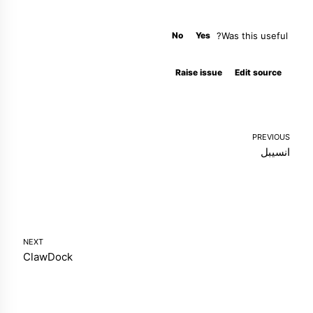
No
Yes
Was this useful?
Molty
Raise issue
Edit source
PREVIOUS
انسیبل
NEXT
ClawDock