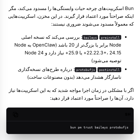
Bun اسکریپت‌های چرخه حیات وابستگی‌ها را مسدود می‌کند، مگر
اینکه صراحتاً مورد اعتماد قرار گیرند. در این مخزن، اسکریپت‌هایی
که معمولاً مسدود می‌شوند ضروری نیستند:
: بررسی می‌کند که نسخه اصلی
baileys
preinstall
Node برابر یا بزرگ‌تر از 20 باشد (OpenClaw به Node
22.22.3+، 24.15+ یا 25.9+ نیاز دارد و Node 24
توصیه می‌شود)
: درباره طرح‌های نسخه‌گذاری
protobufjs
postinstall
ناسازگار هشدار می‌دهد (بدون مصنوعات ساخت)
اگر با مشکلی در زمان اجرا مواجه شدید که به این اسکریپت‌ها نیاز
دارد، آن‌ها را صراحتاً مورد اعتماد قرار دهید:
SH
opy code
bun pm trust baileys protobufjs