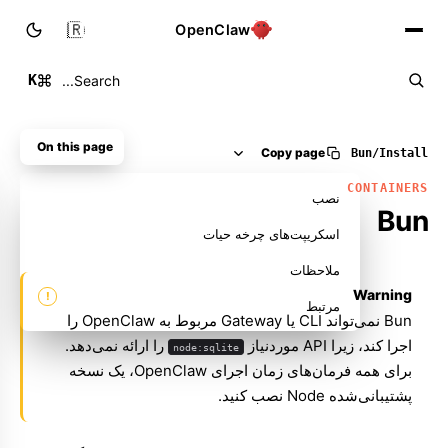
🇮🇷
OpenClaw
K
Search...
On this page
Copy page
Bun
/
Install
CONTAINERS
نصب
Bun
اسکریپت‌های چرخه حیات
ملاحظات
Warning
مرتبط
Bun نمی‌تواند CLI یا Gateway مربوط به OpenClaw را
اجرا کند، زیرا API موردنیاز
را ارائه نمی‌دهد.
node:sqlite
برای همه فرمان‌های زمان اجرای OpenClaw، یک نسخه
پشتیبانی‌شده Node نصب کنید.