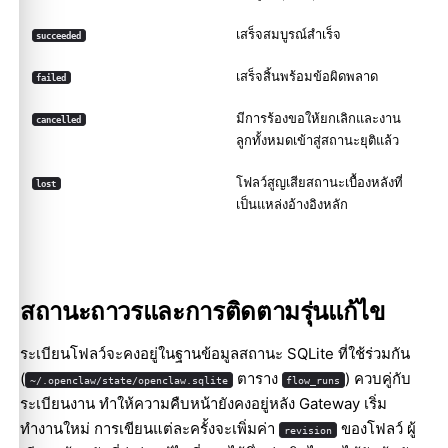
เสร็จสมบูรณ์สำเร็จ
succeeded
เสร็จสิ้นพร้อมข้อผิดพลาด
failed
มีการร้องขอให้ยกเลิกและงาน
cancelled
ลูกทั้งหมดเข้าสู่สถานะยุติแล้ว
โฟลว์สูญเสียสถานะเบื้องหลังที่
lost
เป็นแหล่งอ้างอิงหลัก
สถานะถาวรและการติดตามรุ่นแก้ไข
ระเบียนโฟลว์จะคงอยู่ในฐานข้อมูลสถานะ SQLite ที่ใช้ร่วมกัน
(
ตาราง
) ควบคู่กับ
~/.openclaw/state/openclaw.sqlite
flow_runs
ระเบียนงาน ทำให้ความคืบหน้ายังคงอยู่หลัง Gateway เริ่ม
ทำงานใหม่ การเขียนแต่ละครั้งจะเพิ่มค่า
ของโฟลว์ ผู้
revision