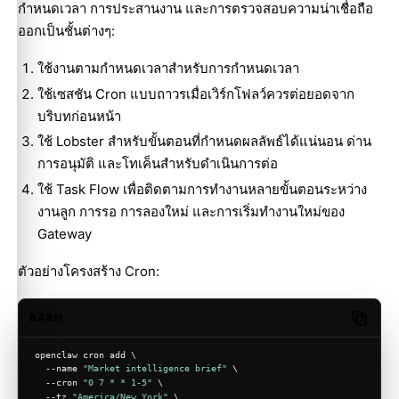
กำหนดเวลา การประสานงาน และการตรวจสอบความน่าเชื่อถือ
ออกเป็นชั้นต่างๆ:
ใช้
งานตามกำหนดเวลา
สำหรับการกำหนดเวลา
ใช้เซสชัน Cron แบบถาวรเมื่อเวิร์กโฟลว์ควรต่อยอดจาก
บริบทก่อนหน้า
ใช้
Lobster
สำหรับขั้นตอนที่กำหนดผลลัพธ์ได้แน่นอน ด่าน
การอนุมัติ และโทเค็นสำหรับดำเนินการต่อ
ใช้ Task Flow เพื่อติดตามการทำงานหลายขั้นตอนระหว่าง
งานลูก การรอ การลองใหม่ และการเริ่มทำงานใหม่ของ
Gateway
ตัวอย่างโครงสร้าง Cron:
BASH
Copy c
openclaw cron add \
  --name 
"Market intelligence brief"
 \
  --cron 
"0 7 * * 1-5"
 \
  --tz 
"America/New_York"
 \