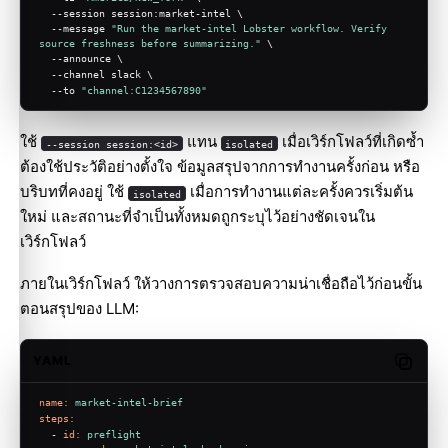
  --session session:market-intel \
  --message 
"Run the market-intel Lobster workflow. Verify 
source freshness before summarizing."
 \
  --announce \
  --channel slack \
  --to 
"channel:C1234567890"
ใช้
แทน
เมื่อเวิร์กโฟลว์ที่เกิดซ้ำ
--session session:<id>
isolated
ต้องใช้ประวัติอย่างตั้งใจ ข้อมูลสรุปจากการทำงานครั้งก่อน หรือ
บริบทที่คงอยู่ ใช้
เมื่อการทำงานแต่ละครั้งควรเริ่มต้น
isolated
ใหม่ และสถานะที่จำเป็นทั้งหมดถูกระบุไว้อย่างชัดเจนใน
เวิร์กโฟลว์
ภายในเวิร์กโฟลว์ ให้วางการตรวจสอบความน่าเชื่อถือไว้ก่อนขั้น
ตอนสรุปของ LLM:
YAML
Copy c
name:
market-intel-brief
steps:
-
id:
preflight