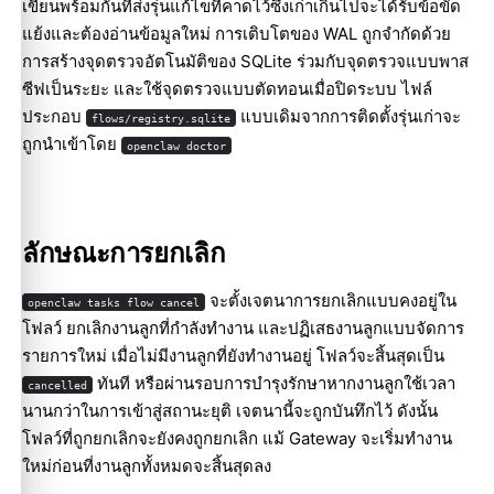
เขียนพร้อมกันที่ส่งรุ่นแก้ไขที่คาดไว้ซึ่งเก่าเกินไปจะได้รับข้อขัด
แย้งและต้องอ่านข้อมูลใหม่ การเติบโตของ WAL ถูกจำกัดด้วย
การสร้างจุดตรวจอัตโนมัติของ SQLite ร่วมกับจุดตรวจแบบพาส
ซีฟเป็นระยะ และใช้จุดตรวจแบบตัดทอนเมื่อปิดระบบ ไฟล์
ประกอบ
แบบเดิมจากการติดตั้งรุ่นเก่าจะ
flows/registry.sqlite
ถูกนำเข้าโดย
openclaw doctor
ลักษณะการยกเลิก
จะตั้งเจตนาการยกเลิกแบบคงอยู่ใน
openclaw tasks flow cancel
โฟลว์ ยกเลิกงานลูกที่กำลังทำงาน และปฏิเสธงานลูกแบบจัดการ
รายการใหม่ เมื่อไม่มีงานลูกที่ยังทำงานอยู่ โฟลว์จะสิ้นสุดเป็น
ทันที หรือผ่านรอบการบำรุงรักษาหากงานลูกใช้เวลา
cancelled
นานกว่าในการเข้าสู่สถานะยุติ เจตนานี้จะถูกบันทึกไว้ ดังนั้น
โฟลว์ที่ถูกยกเลิกจะยังคงถูกยกเลิก แม้ Gateway จะเริ่มทำงาน
ใหม่ก่อนที่งานลูกทั้งหมดจะสิ้นสุดลง