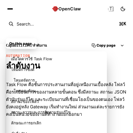
🇹🇭
OpenClaw
K
Search...
On this page
Copy page
Capabilities
/
ลำดับงาน
AUTOMATION
เมื่อใดควรใช้ Task Flow
ลำดับงาน
โหมดการซิงค์
โหมดจัดการ
Task Flow คือชั้นการประสานงานที่อยู่เหนือ
งานเบื้องหลัง
โฟลว์
โหมดสะท้อน
คือระเบียนถาวรของงานหลายขั้นตอน ซึ่งมีสถานะ สถานะ JSON
ตัวนับรุ่นแก้ไข และระเบียนงานที่เชื่อมโยงเป็นของตนเอง โฟลว์
สถานะของโฟลว์
ยังคงอยู่หลัง Gateway เริ่มทำงานใหม่ ส่วนงานแต่ละรายการยัง
สถานะถาวรและการติดตามรุ่นแก้ไข
คงเป็นหน่วยของงานที่ทำงานแยกออกมา
ลักษณะการยกเลิก