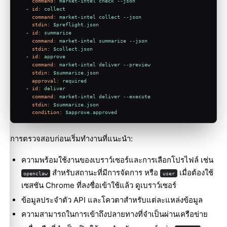
command:
market-intel
check
--json
-
id:
collect
command:
market-intel
collect
--json
stdin:
$preflight.json
-
id:
summarize
command:
market-intel
summarize
--json
stdin:
$collect.json
-
id:
approve
command:
market-intel
deliver
--preview
stdin:
$summarize.json
approval:
required
-
id:
deliver
command:
market-intel
deliver
--execute
stdin:
$summarize.json
condition:
$approve.approved
การตรวจสอบก่อนเริ่มทำงานที่แนะนำ:
ความพร้อมใช้งานของเบราว์เซอร์และการเลือกโปรไฟล์ เช่น
สำหรับสถานะที่มีการจัดการ หรือ
เมื่อต้องใช้
openclaw
user
เซสชัน Chrome ที่ลงชื่อเข้าใช้แล้ว ดู
เบราว์เซอร์
ข้อมูลประจำตัว API และโควตาสำหรับแต่ละแหล่งข้อมูล
ความสามารถในการเข้าถึงปลายทางที่จำเป็นผ่านเครือข่าย