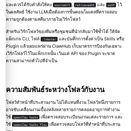
และควรได้รับคำสั่งให้คง
,
และ
ไว้
sourceUrl
retrievedAt
asOf
ในผลลัพธ์ ใช้
งาน LLM
เมื่อต้องการขั้นตอนโมเดลที่ตรวจสอบ
ความถูกต้องตามสคีมาภายในเวิร์กโฟลว์
สำหรับเวิร์กโฟลว์ของทีมหรือชุมชนที่นำกลับมาใช้ซ้ำได้ ให้จัด
แพ็กเกจ CLI, ไฟล์
และบันทึกการตั้งค่าเป็น Skills หรือ
.lobster
Plugin แล้วเผยแพร่ผ่าน
ClawHub
เก็บมาตรการป้องกันเฉพาะ
เวิร์กโฟลว์ไว้ในแพ็กเกจนั้น เว้นแต่ API ของ Plugin จะขาด
ความสามารถทั่วไปที่จำเป็น
ความสัมพันธ์ระหว่างโฟลว์กับงาน
โฟลว์ทำหน้าที่ประสานงาน ไม่ได้แทนที่งาน โฟลว์หนึ่งรายการ
อาจขับเคลื่อนงานเบื้องหลังหลายรายการตลอดอายุการทำงาน
ใช้
เพื่อตรวจสอบระเบียนงานแต่ละรายการ และ
openclaw tasks
ใช้
เพื่อตรวจสอบโฟลว์ที่ทำหน้าที่ประสาน
openclaw tasks flow