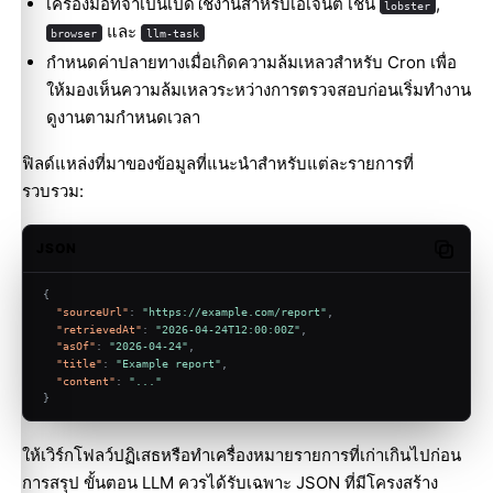
เครื่องมือที่จำเป็นเปิดใช้งานสำหรับเอเจนต์ เช่น
,
lobster
และ
browser
llm-task
กำหนดค่าปลายทางเมื่อเกิดความล้มเหลวสำหรับ Cron เพื่อ
ให้มองเห็นความล้มเหลวระหว่างการตรวจสอบก่อนเริ่มทำงาน
ดู
งานตามกำหนดเวลา
ฟิลด์แหล่งที่มาของข้อมูลที่แนะนำสำหรับแต่ละรายการที่
รวบรวม:
JSON
Copy c
{
"sourceUrl"
:
"https://example.com/report"
,
"retrievedAt"
:
"2026-04-24T12:00:00Z"
,
"asOf"
:
"2026-04-24"
,
"title"
:
"Example report"
,
"content"
:
"..."
}
ให้เวิร์กโฟลว์ปฏิเสธหรือทำเครื่องหมายรายการที่เก่าเกินไปก่อน
การสรุป ขั้นตอน LLM ควรได้รับเฉพาะ JSON ที่มีโครงสร้าง