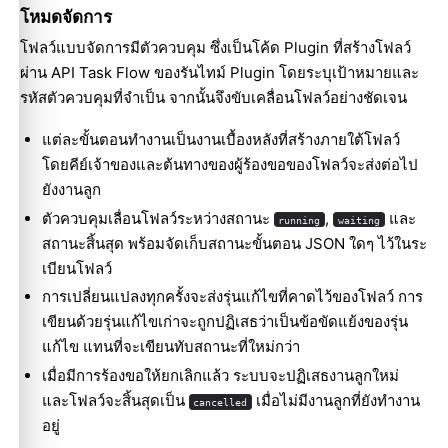
โหมดจัดการ
โฟลว์แบบจัดการมีตัวควบคุม ซึ่งเป็นโค้ด Plugin ที่สร้างโฟลว์
ผ่าน API Task Flow ของรันไทม์ Plugin โดยระบุเป้าหมายและ
รหัสตัวควบคุมที่จำเป็น จากนั้นจึงขับเคลื่อนโฟลว์อย่างชัดเจน
แต่ละขั้นตอนทำงานเป็นงานเบื้องหลังที่สร้างภายใต้โฟลว์
โดยคีย์เจ้าของและต้นทางของผู้ร้องขอของโฟลว์จะส่งต่อไป
ยังงานลูก
ตัวควบคุมเลื่อนโฟลว์ระหว่างสถานะ
,
และ
running
waiting
สถานะสิ้นสุด พร้อมจัดเก็บสถานะขั้นตอน JSON ใดๆ ไว้ในระ
เบียนโฟลว์
การเปลี่ยนแปลงทุกครั้งจะส่งรุ่นแก้ไขที่คาดไว้ของโฟลว์ การ
เขียนด้วยรุ่นแก้ไขเก่าจะถูกปฏิเสธว่าเป็นข้อขัดแย้งของรุ่น
แก้ไข แทนที่จะเขียนทับสถานะที่ใหม่กว่า
เมื่อมีการร้องขอให้ยกเลิกแล้ว ระบบจะปฏิเสธงานลูกใหม่
และโฟลว์จะสิ้นสุดเป็น
เมื่อไม่มีงานลูกที่ยังทำงาน
cancelled
อยู่