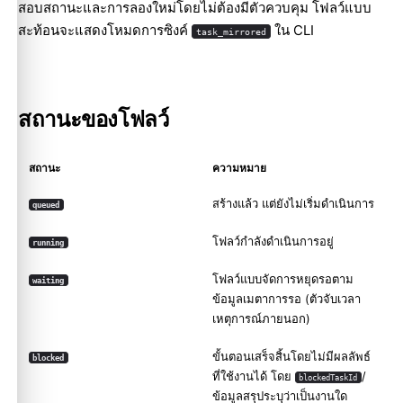
สอบสถานะและการลองใหม่โดยไม่ต้องมีตัวควบคุม โฟลว์แบบ
สะท้อนจะแสดงโหมดการซิงค์
ใน CLI
task_mirrored
สถานะของโฟลว์
สถานะ
ความหมาย
สร้างแล้ว แต่ยังไม่เริ่มดำเนินการ
queued
โฟลว์กำลังดำเนินการอยู่
running
โฟลว์แบบจัดการหยุดรอตาม
waiting
ข้อมูลเมตาการรอ (ตัวจับเวลา
เหตุการณ์ภายนอก)
ขั้นตอนเสร็จสิ้นโดยไม่มีผลลัพธ์
blocked
ที่ใช้งานได้ โดย
/
blockedTaskId
ข้อมูลสรุประบุว่าเป็นงานใด