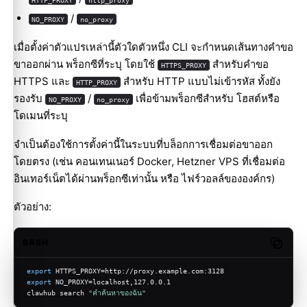
/
NO_PROXY
no_proxy
เมื่อตั้งค่าตัวแปรเหล่านี้ตัวใดตัวหนึ่ง CLI จะกำหนดเส้นทางคำขอ
ขาออกผ่าน พร็อกซีที่ระบุ โดยใช้
สำหรับคำขอ
HTTPS_PROXY
HTTPS และ
สำหรับ HTTP แบบไม่เข้ารหัส ทั้งยัง
HTTP_PROXY
รองรับ
/
เพื่อข้ามพร็อกซีสำหรับ โฮสต์หรือ
NO_PROXY
no_proxy
โดเมนที่ระบุ
จำเป็นต้องใช้การตั้งค่านี้ในระบบที่บล็อกการเชื่อมต่อขาออก
โดยตรง (เช่น คอนเทนเนอร์ Docker, Hetzner VPS ที่เชื่อมต่อ
อินเทอร์เน็ตได้ผ่านพร็อกซีเท่านั้น หรือ ไฟร์วอลล์ขององค์กร)
ตัวอย่าง:
BASH
Copy c
export
 HTTPS_PROXY=http://proxy.example.com:3128
export
 NO_PROXY=localhost,127.0.0.1
clawhub search 
"คำค้นหาของฉัน"