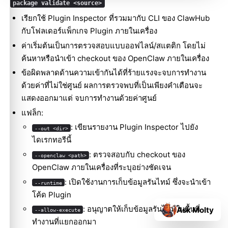
package validate <source>
เรียกใช้ Plugin Inspector ที่รวมมากับ CLI ของ ClawHub
กับโฟลเดอร์แพ็กเกจ Plugin ภายในเครื่อง
ค่าเริ่มต้นเป็นการตรวจสอบแบบออฟไลน์/สแตติก โดยไม่
ค้นหาหรือนำเข้า checkout ของ OpenClaw ภายในเครื่อง
ข้อผิดพลาดด้านความเข้ากันได้ที่ร้ายแรงจะจบการทำงาน
ด้วยค่าที่ไม่ใช่ศูนย์ ผลการตรวจพบที่เป็นเพียงคำเตือนจะ
แสดงออกมาแต่ จบการทำงานด้วยค่าศูนย์
แฟล็ก:
: เขียนรายงาน Plugin Inspector ไปยัง
--out <dir>
ไดเรกทอรีนี้
: ตรวจสอบกับ checkout ของ
--openclaw <path>
OpenClaw ภายในเครื่องที่ระบุอย่างชัดเจน
: เปิดใช้งานการเก็บข้อมูลรันไทม์ ซึ่งจะนำเข้า
--runtime
โค้ด Plugin
: อนุญาตให้เก็บข้อมูลรันไทม์ในพื้นที่
Ask Molty
--allow-execute
ทำงานที่แยกออกมา