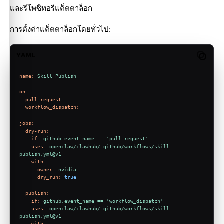
และรีโพซิทอรีแค็ตตาล็อก
การตั้งค่าแค็ตตาล็อกโดยทั่วไป:
YAML
Copy c
name:
Skill
Publish
on:
pull_request:
workflow_dispatch:
jobs:
dry-run:
if:
github.event_name
==
'pull_request'
uses:
openclaw/clawhub/.github/workflows/skill-
publish.yml@v1
with:
owner:
nvidia
dry_run:
true
publish:
if:
github.event_name
==
'workflow_dispatch'
uses:
openclaw/clawhub/.github/workflows/skill-
publish.yml@v1
with: