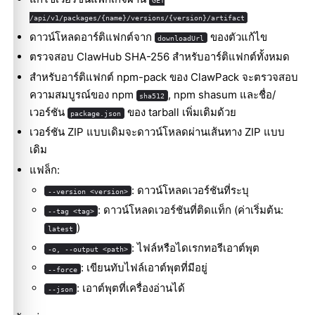
GET
/api/v1/packages/{name}/versions/{version}/artifact
ดาวน์โหลดอาร์ติแฟกต์จาก
ของตัวแก้ไข
downloadUrl
ตรวจสอบ ClawHub SHA-256 สำหรับอาร์ติแฟกต์ทั้งหมด
สำหรับอาร์ติแฟกต์ npm-pack ของ ClawPack จะตรวจสอบ
ความสมบูรณ์ของ npm
, npm shasum และชื่อ/
sha512
เวอร์ชัน
ของ tarball เพิ่มเติมด้วย
package.json
เวอร์ชัน ZIP แบบเดิมจะดาวน์โหลดผ่านเส้นทาง ZIP แบบ
เดิม
แฟล็ก:
: ดาวน์โหลดเวอร์ชันที่ระบุ
--version <version>
: ดาวน์โหลดเวอร์ชันที่ติดแท็ก (ค่าเริ่มต้น:
--tag <tag>
)
latest
: ไฟล์หรือไดเรกทอรีเอาต์พุต
-o, --output <path>
: เขียนทับไฟล์เอาต์พุตที่มีอยู่
--force
: เอาต์พุตที่เครื่องอ่านได้
--json