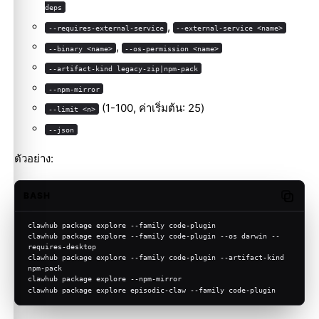
deps
,
--requires-external-service
--external-service <name>
,
--binary <name>
--os-permission <name>
--artifact-kind legacy-zip|npm-pack
--npm-mirror
(1-100, ค่าเริ่มต้น: 25)
--limit <n>
--json
ตัวอย่าง:
BASH
Copy c
clawhub package explore --family code-plugin
clawhub package explore --family code-plugin --os darwin --
requires-desktop
clawhub package explore --family code-plugin --artifact-kind 
npm-pack
clawhub package explore --npm-mirror
clawhub package explore episodic-claw --family code-plugin