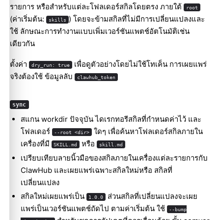
รายการ หรือสำหรับแต่ละโฟลเดอร์สกิลโดยตรง ภายใต้
root
(ค่าเริ่มต้น:
) โดยจะข้ามสกิลที่ไม่มีการเปลี่ยนแปลงและ
skills
ใช้ ลักษณะการทำงานแบบเพิ่มเวอร์ชันแพตช์อัตโนมัติเช่น
เดียวกัน
ตั้งค่า
เพื่อดูตัวอย่างโดยไม่ใช้โทเค็น การเผยแพร่
dry_run: true
จริงต้องใช้ ข้อมูลลับ
clawhub_token
sync
สแกน workdir ปัจจุบัน ไดเรกทอรีสกิลที่กำหนดค่าไว้ และ
โฟลเดอร์
ใดๆ เพื่อค้นหาโฟลเดอร์สกิลภายใน
--root <dir>
เครื่องที่มี
หรือ
SKILL.md
skill.md
เปรียบเทียบลายนิ้วมือของสกิลภายในเครื่องแต่ละรายการกับ
ClawHub และเผยแพร่เฉพาะสกิลใหม่หรือ สกิลที่
เปลี่ยนแปลง
สกิลใหม่เผยแพร่เป็น
ส่วนสกิลที่เปลี่ยนแปลงจะเผย
1.0.0
แพร่เป็นเวอร์ชันแพตช์ถัดไป ตามค่าเริ่มต้น ใช้
--bump