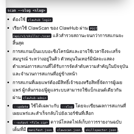
scan --slug <slug>
ต้องใช้
clawhub login
เรียกใช้ ClawScan ของ ClawHub ผ่าน
POST
แล้วสำรวจสถานะจนกว่าการสแกนจะ
/api/v1/skills/-/scan
สิ้นสุด
การสแกนเป็นแบบอะซิงโครนัสและอาจใช้เวลาจึงจะเสร็จ
สมบูรณ์ ระหว่างอยู่ในคิว ตัวหมุนในเทอร์มินัลจะแสดง
ตำแหน่งการสแกนที่ได้รับการจัดลำดับความสำคัญในปัจจุบัน
และจำนวนการสแกนที่อยู่ข้างหน้า
การสแกนที่เผยแพร่ต้องมีสิทธิ์เจ้าของหรือสิทธิ์จัดการผู้เผย
แพร่ ผู้กลั่นกรอง/ผู้ดูแลระบบสามารถใช้แบ็กเอนด์เดียวกัน
ผ่าน
clawhub-admin
ใช้ได้เฉพาะกับ
โดยจะเขียนผลการสแกนที่
--update
--slug
เผยแพร่และสำเร็จกลับไปยังเวอร์ชันที่เลือก
ดาวน์โหลดไฟล์เก็บถาวรรายงานฉบับ
--output <file.zip>
เต็มที่มี
,
,
,
manifest.json
clawscan.json
skillspector.json