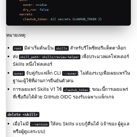
owner:
nvidia
dry_run:
false
secrets:
clawhub_token:
${{
secrets.CLAWHUB_TOKEN
}}
หมายเหตุ:
มีค่าเริ่มต้นเป็น
สำหรับรีโพซิทอรีแค็ตตาล็อก
root
skills
ส่ง
เพื่อประมวลผลโฟลเดอร์
skill_path: skills/review-helper
Skills หนึ่งโฟลเดอร์
จับคู่กับแฟล็ก CLI
; ไม่ต้องระบุเพื่อเผยแพร่ใน
owner
--owner
ฐานะผู้ใช้ที่ผ่านการยืนยันตัวตน
การเผยแพร่ Skills V1 ใช้
; ขณะนี้การเผยแพร่
clawhub_token
ที่เชื่อถือได้ด้วย GitHub OIDC รองรับเฉพาะแพ็กเกจ
delete <skill>
เมื่อไม่มี
ให้ลบ Skills แบบกู้คืนได้ (เจ้าของ ผู้ดูแล
--version
หรือผู้ดูแลระบบ)