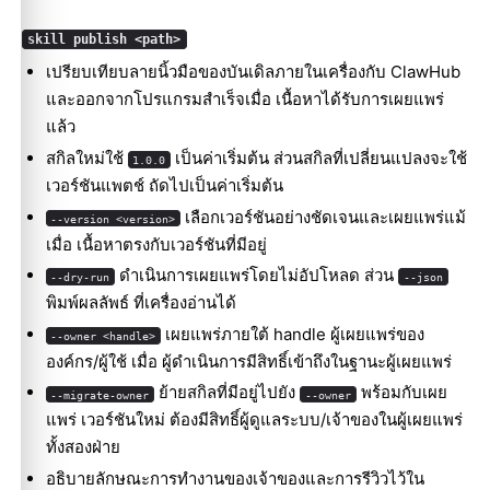
skill publish <path>
เปรียบเทียบลายนิ้วมือของบันเดิลภายในเครื่องกับ ClawHub
และออกจากโปรแกรมสำเร็จเมื่อ เนื้อหาได้รับการเผยแพร่
แล้ว
สกิลใหม่ใช้
เป็นค่าเริ่มต้น ส่วนสกิลที่เปลี่ยนแปลงจะใช้
1.0.0
เวอร์ชันแพตช์ ถัดไปเป็นค่าเริ่มต้น
เลือกเวอร์ชันอย่างชัดเจนและเผยแพร่แม้
--version <version>
เมื่อ เนื้อหาตรงกับเวอร์ชันที่มีอยู่
ดำเนินการเผยแพร่โดยไม่อัปโหลด ส่วน
--dry-run
--json
พิมพ์ผลลัพธ์ ที่เครื่องอ่านได้
เผยแพร่ภายใต้ handle ผู้เผยแพร่ของ
--owner <handle>
องค์กร/ผู้ใช้ เมื่อ ผู้ดำเนินการมีสิทธิ์เข้าถึงในฐานะผู้เผยแพร่
ย้ายสกิลที่มีอยู่ไปยัง
พร้อมกับเผย
--migrate-owner
--owner
แพร่ เวอร์ชันใหม่ ต้องมีสิทธิ์ผู้ดูแลระบบ/เจ้าของในผู้เผยแพร่
ทั้งสองฝ่าย
อธิบายลักษณะการทำงานของเจ้าของและการรีวิวไว้ใน