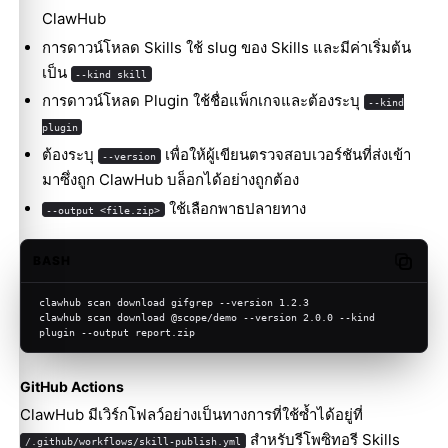
ClawHub
การดาวน์โหลด Skills ใช้ slug ของ Skills และมีค่าเริ่มต้น
เป็น
--kind skill
การดาวน์โหลด Plugin ใช้ชื่อแพ็กเกจและต้องระบุ
--kind
plugin
ต้องระบุ
เพื่อให้ผู้เขียนตรวจสอบเวอร์ชันที่ส่งเข้า
--version
มาซึ่งถูก ClawHub บล็อกได้อย่างถูกต้อง
ใช้เลือกพาธปลายทาง
--output <file.zip>
BASH
Copy c
clawhub scan download gifgrep --version 1.2.3
clawhub scan download @scope/demo --version 2.0.0 --kind 
plugin --output report.zip
GitHub Actions
ClawHub มีเวิร์กโฟลว์อย่างเป็นทางการที่ใช้ซ้ำได้อยู่ที่
สำหรับรีโพซิทอรี Skills
/.github/workflows/skill-publish.yml