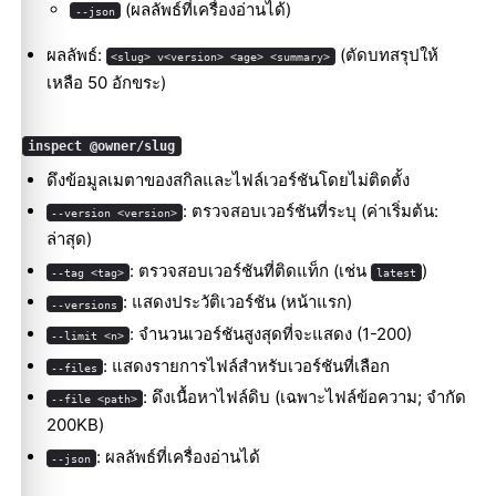
(ผลลัพธ์ที่เครื่องอ่านได้)
--json
ผลลัพธ์:
(ตัดบทสรุปให้
<slug> v<version> <age> <summary>
เหลือ 50 อักขระ)
inspect @owner/slug
ดึงข้อมูลเมตาของสกิลและไฟล์เวอร์ชันโดยไม่ติดตั้ง
: ตรวจสอบเวอร์ชันที่ระบุ (ค่าเริ่มต้น:
--version <version>
ล่าสุด)
: ตรวจสอบเวอร์ชันที่ติดแท็ก (เช่น
)
--tag <tag>
latest
: แสดงประวัติเวอร์ชัน (หน้าแรก)
--versions
: จำนวนเวอร์ชันสูงสุดที่จะแสดง (1-200)
--limit <n>
: แสดงรายการไฟล์สำหรับเวอร์ชันที่เลือก
--files
: ดึงเนื้อหาไฟล์ดิบ (เฉพาะไฟล์ข้อความ; จำกัด
--file <path>
200KB)
: ผลลัพธ์ที่เครื่องอ่านได้
--json