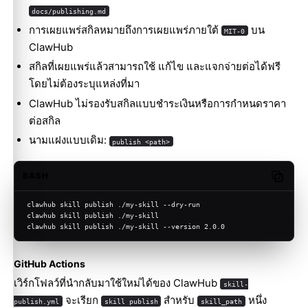
docs/publishing.md
การเผยแพร่สกิลหมายถึงการเผยแพร่ภายใต้
บน
MIT-0
ClawHub
สกิลที่เผยแพร่แล้วสามารถใช้ แก้ไข และแจกจ่ายต่อได้ฟรี
โดยไม่ต้องระบุแหล่งที่มา
ClawHub ไม่รองรับสกิลแบบชำระเงินหรือการกำหนดราคา
ต่อสกิล
นามแฝงแบบเดิม:
publish <path>
BASH
Copy c
clawhub skill publish ./my-skill --dry-run
clawhub skill publish ./my-skill
clawhub skill publish ./my-skill --version 2.0.0
GitHub Actions
เวิร์กโฟลว์ที่นำกลับมาใช้ใหม่ได้ของ ClawHub
skill-
จะเรียก
สำหรับ
หนึ่ง
publish.yml
skill publish
skill_path