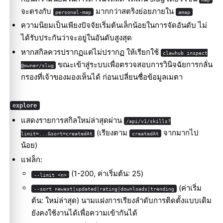
จะตรงกับ
มากกว่าสตริงย่อยภายใน
personal-map
amap
ความนิยมเป็นเพียงปัจจัยเริ่มต้นเล็กน้อยในการจัดอันดับ ไม่
ได้รับประกันว่าจะอยู่ในอันดับสูงสุด
หากสกิลควรปรากฏแต่ไม่ปรากฏ ให้เรียกใช้
clawhub inspect
ขณะเข้าสู่ระบบเพื่อตรวจสอบการวินิจฉัยการกลั่น
@owner/slug
กรองที่เจ้าของมองเห็นได้ ก่อนเปลี่ยนชื่อข้อมูลเมตา
explore
แสดงรายการสกิลใหม่ล่าสุดผ่าน
/api/v1/skills?
(เรียงตาม
จากมากไป
limit=...&sort=createdAt
createdAt
น้อย)
แฟล็ก:
(1-200, ค่าเริ่มต้น: 25)
--limit <n>
(ค่าเริ่ม
--sort newest|updated|rating|downloads|trending
ต้น: ใหม่ล่าสุด) นามแฝงการเรียงลำดับการติดตั้งแบบเดิม
ยังคงใช้งานได้เพื่อความเข้ากันได้