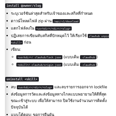
install @owner/slug
ระบุเวอร์ชันล่าสุดสำหรับเจ้าของและสกิลที่กำหนด
ดาวน์โหลดไฟล์ zip ผ่าน
/api/v1/download
แตกไฟล์ลงใน
<workdir>/<dir>/<slug>
ปฏิเสธการเขียนทับสกิลที่ปักหมุดไว้ ให้เรียกใช้
clawhub unpin
ก่อน
<skill>
เขียน:
(แบบเดิม
)
<workdir>/.clawhub/lock.json
.clawdhub
(แบบเดิม
)
<skill>/.clawhub/origin.json
.clawdhub
uninstall <skill>
ลบ
และลบรายการออกจาก lockfile
<workdir>/<dir>/<slug>
ส่งข้อมูลการวัดและส่งข้อมูลทางไกลแบบพยายามให้ดีที่สุด
ขณะเข้าสู่ระบบ เพื่อให้สามารถ ปิดใช้งานจำนวนการติดตั้ง
ปัจจุบันได้
แบบโต้ตอบ: ขอการยืนยัน