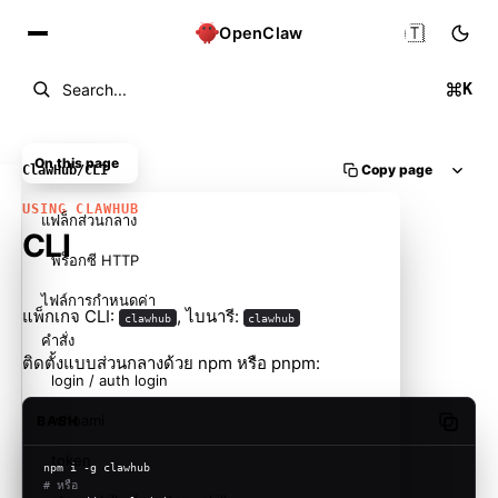
🇹🇭
OpenClaw
K
Search...
On this page
Copy page
ClawHub
/
CLI
USING CLAWHUB
แฟล็กส่วนกลาง
CLI
พร็อกซี HTTP
ไฟล์การกำหนดค่า
แพ็กเกจ CLI:
, ไบนารี:
clawhub
clawhub
คำสั่ง
ติดตั้งแบบส่วนกลางด้วย npm หรือ pnpm:
login / auth login
whoami
BASH
Copy c
token
npm i -g clawhub
# หรือ