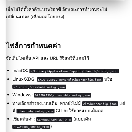
เมื่อไม่ได้ตั้งค่าตัวแปรพร็อกซี ลักษณะการทำงานจะไม่
เปลี่ยนแปลง (เชื่อมต่อโดยตรง)
ไฟล์การกำหนดค่า
จัดเก็บโทเค็น API และ URL รีจิสทรีที่แคชไว้
macOS:
~/Library/Application Support/clawhub/config.json
Linux/XDG:
หรือ
$XDG_CONFIG_HOME/clawhub/config.json
~/.config/clawhub/config.json
Windows:
%APPDATA%\\clawhub\\config.json
ทางเลือกสำรองแบบเดิม: หากยังไม่มี
แต่
clawhub/config.json
มี
CLI จะใช้พาธแบบเดิมต่อ
clawdhub/config.json
เขียนทับค่า:
(แบบเดิม
CLAWHUB_CONFIG_PATH
)
CLAWDHUB_CONFIG_PATH