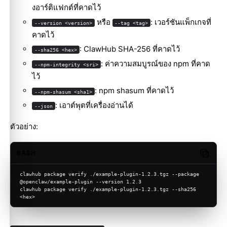
งอาร์ติแฟกต์ที่คาดไว้
หรือ
: เวอร์ชันแพ็กเกจที่
--version <version>
--tag <tag>
คาดไว้
: ClawHub SHA-256 ที่คาดไว้
--sha256 <hex>
: ค่าความสมบูรณ์ของ npm ที่คาด
--npm-integrity <sri>
ไว้
: npm shasum ที่คาดไว้
--npm-shasum <sha1>
: เอาต์พุตที่เครื่องอ่านได้
--json
Molty
ตัวอย่าง:
BASH
Copy c
clawhub package verify ./example-plugin-1.2.3.tgz --package 
@openclaw/example-plugin --version 1.2.3
clawhub package verify ./example-plugin-1.2.3.tgz --sha256 
<hex>