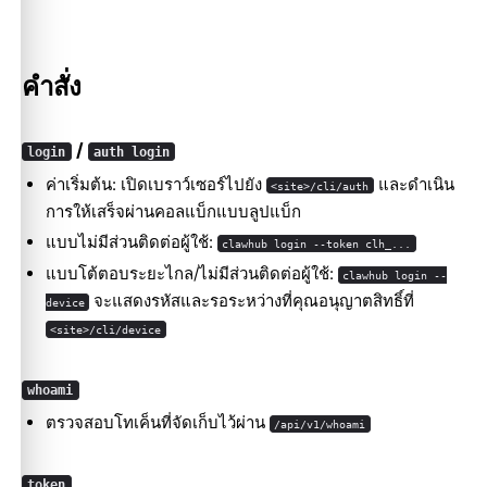
คำสั่ง
/
login
auth login
ค่าเริ่มต้น: เปิดเบราว์เซอร์ไปยัง
และดำเนิน
<site>/cli/auth
การให้เสร็จผ่านคอลแบ็กแบบลูปแบ็ก
แบบไม่มีส่วนติดต่อผู้ใช้:
clawhub login --token clh_...
แบบโต้ตอบระยะไกล/ไม่มีส่วนติดต่อผู้ใช้:
clawhub login --
จะแสดงรหัสและรอระหว่างที่คุณอนุญาตสิทธิ์ที่
device
<site>/cli/device
whoami
ตรวจสอบโทเค็นที่จัดเก็บไว้ผ่าน
/api/v1/whoami
token