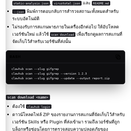
,
และ
static-analysis.json
virustotal.json
README.md
พิมพ์การตอบกลับการสำรวจสถานะทั้งหมดสำหรับ
--json
ระบบอัตโนมัติ
ไม่รองรับการสแกนพาธภายในเครื่องอีกต่อไป ให้อัปโหลด
เวอร์ชันใหม่ แล้วใช้
เพื่อเรียกดูผลการสแกนที่
scan download
จัดเก็บไว้สำหรับเวอร์ชันที่ส่งนั้น
BASH
Copy c
clawhub scan --slug gifgrep
clawhub scan --slug gifgrep --version 1.2.3
clawhub scan --slug gifgrep --update --output report.zip
scan download <name>
ต้องใช้
clawhub login
ดาวน์โหลดไฟล์ ZIP ของรายงานการสแกนที่จัดเก็บไว้สำหรับ
เวอร์ชัน Skills หรือ Plugin ที่ส่งเข้ามา รวมถึงเวอร์ชันที่ถูก
บล็อกหรือซ่อนโดยการตรวจสอบความปลอดภัยของ