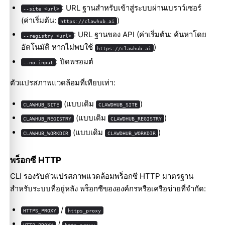
: URL ฐานสำหรับเข้าสู่ระบบผ่านเบราว์เซอร์
--site <url>
scan download <name>
(ค่าเริ่มต้น:
)
https://clawhub.ai
delete <skill>
: URL ฐานของ API (ค่าเริ่มต้น: ค้นหาโดย
--registry <url>
อัตโนมัติ หากไม่พบใช้
)
undelete <skill>
https://clawhub.ai
: ปิดพรอมต์
--no-input
hide <skill>
ตัวแปรสภาพแวดล้อมที่เทียบเท่า:
(แบบเดิม
)
CLAWHUB_SITE
CLAWDHUB_SITE
(แบบเดิม
)
CLAWHUB_REGISTRY
CLAWDHUB_REGISTRY
(แบบเดิม
)
CLAWHUB_WORKDIR
CLAWDHUB_WORKDIR
พร็อกซี HTTP
CLI รองรับตัวแปรสภาพแวดล้อมพร็อกซี HTTP มาตรฐาน
สำหรับระบบที่อยู่หลัง พร็อกซีขององค์กรหรือเครือข่ายที่จำกัด:
/
HTTPS_PROXY
https_proxy
/
HTTP_PROXY
http_proxy