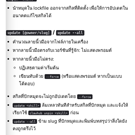
นำหมุดใน lockfile ออกจากสกิลที่ติดตั้ง เพื่อให้การอัปเดตใน
อนาคตแก้ไขสกิลได้
/
update [@owner/slug]
update --all
คำนวณลายนิ้วมือจากไฟล์ภายในเครื่อง
หากลายนิ้วมือตรงกับเวอร์ชันที่รู้จัก: ไม่แสดงพรอมต์
หากลายนิ้วมือไม่ตรง:
ปฏิเสธตามค่าเริ่มต้น
เขียนทับด้วย
(หรือแสดงพรอมต์ หากเป็นแบบ
--force
โต้ตอบ)
สกิลที่ปักหมุดจะไม่ถูกอัปเดตโดย
--force
ล้มเหลวทันทีสำหรับสกิลที่ปักหมุด และแจ้งให้
update <skill>
เรียกใช้
ก่อน
clawhub unpin <skill>
ข้าม slug ที่ปักหมุดและพิมพ์บทสรุปว่าสิ่งใดยัง
update --all
คงถูกตรึงไว้