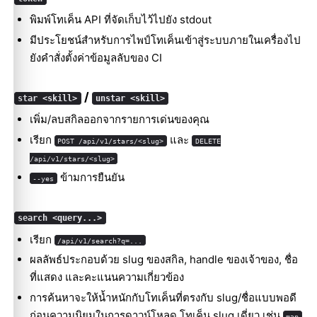
พิมพ์โทเค็น API ที่จัดเก็บไว้ไปยัง stdout
มีประโยชน์สำหรับการไพป์โทเค็นเข้าสู่ระบบภายในเครื่องไป
ยังคำสั่งตั้งค่าข้อมูลลับของ CI
/
star <skill>
unstar <skill>
เพิ่ม/ลบสกิลออกจากรายการเด่นของคุณ
เรียก
และ
POST /api/v1/stars/<slug>
DELETE
/api/v1/stars/<slug>
ข้ามการยืนยัน
--yes
search <query...>
เรียก
/api/v1/search?q=...
ผลลัพธ์ประกอบด้วย slug ของสกิล, handle ของเจ้าของ, ชื่อ
ที่แสดง และคะแนนความเกี่ยวข้อง
การค้นหาจะให้น้ำหนักกับโทเค็นที่ตรงกับ slug/ชื่อแบบพอดี
ก่อนความนิยมในการดาวน์โหลด โทเค็น slug เดี่ยว เช่น
map