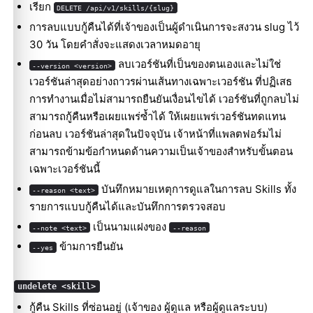
เรียก
DELETE /api/v1/skills/{slug}
การลบแบบกู้คืนได้ที่เจ้าของเป็นผู้ดำเนินการจะสงวน slug ไว้
30 วัน โดยคำสั่งจะแสดงเวลาหมดอายุ
ลบเวอร์ชันที่เป็นของตนเองและไม่ใช่
--version <version>
เวอร์ชันล่าสุดอย่างถาวรผ่านเส้นทางเฉพาะเวอร์ชัน ที่ปฏิเสธ
การทำงานเมื่อไม่สามารถยืนยันเงื่อนไขได้ เวอร์ชันที่ถูกลบไม่
สามารถกู้คืนหรือเผยแพร่ซ้ำได้ ให้เผยแพร่เวอร์ชันทดแทน
ก่อนลบ เวอร์ชันล่าสุดในปัจจุบัน เจ้าหน้าที่แพลตฟอร์มไม่
สามารถข้ามข้อกำหนดด้านความเป็นเจ้าของสำหรับขั้นตอน
เฉพาะเวอร์ชันนี้
บันทึกหมายเหตุการดูแลในการลบ Skills ทั้ง
--reason <text>
รายการแบบกู้คืนได้และบันทึกการตรวจสอบ
เป็นนามแฝงของ
--note <text>
--reason
ข้ามการยืนยัน
--yes
undelete <skill>
กู้คืน Skills ที่ซ่อนอยู่ (เจ้าของ ผู้ดูแล หรือผู้ดูแลระบบ)