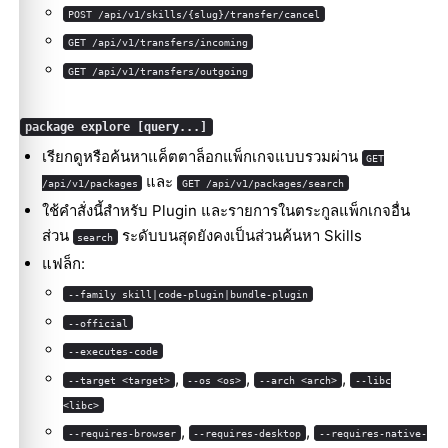
POST /api/v1/skills/{slug}/transfer/cancel
GET /api/v1/transfers/incoming
GET /api/v1/transfers/outgoing
package explore [query...]
เรียกดูหรือค้นหาแค็ตตาล็อกแพ็กเกจแบบรวมผ่าน
GET
และ
/api/v1/packages
GET /api/v1/packages/search
ใช้คำสั่งนี้สำหรับ Plugin และรายการในตระกูลแพ็กเกจอื่น
ส่วน
ระดับบนสุดยังคงเป็นส่วนค้นหา Skills
search
แฟล็ก:
--family skill|code-plugin|bundle-plugin
--official
--executes-code
,
,
,
--target <target>
--os <os>
--arch <arch>
--libc
<libc>
,
,
--requires-browser
--requires-desktop
--requires-native-