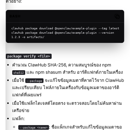
ตัวอย่าง:
BASH
Copy c
clawhub package download @openclaw/example-plugin --tag latest
clawhub package download @openclaw/example-plugin --version 
1.2.3 -o artifacts/
package verify <file>
คำนวณ ClawHub SHA-256, ความสมบูรณ์ของ npm
และ npm shasum สำหรับ อาร์ติแฟกต์ภายในเครื่อง
sha512
เมื่อใช้
จะแก้ไขข้อมูลเมตาที่คาดไว้จาก ClawHub
--package
และเปรียบเทียบ ไฟล์ภายในเครื่องกับข้อมูลเมตาของอาร์ติ
แฟกต์ที่เผยแพร่
เมื่อใช้แฟล็กไดเจสต์โดยตรง จะตรวจสอบโดยไม่ค้นหาผ่าน
เครือข่าย
แฟล็ก:
: ชื่อแพ็กเกจสำหรับแก้ไขข้อมูลเมตาขอ
--package <name>