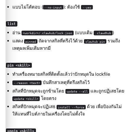
แบบไม่โต้ตอบ (
): ต้องใช้
--no-input
--yes
list
อ่าน
(แบบเดิม
)
<workdir>/.clawhub/lock.json
.clawdhub
แสดง
ถัดจากสกิลที่ตรึงไว้ด้วย
รวมถึง
pinned
clawhub pin
เหตุผลเพิ่มเติมหากมี
pin <skill>
ทำเครื่องหมายสกิลที่ติดตั้งแล้วว่าปักหมุดใน lockfile
บันทึกสาเหตุที่ตรึงสกิลไว้
--reason <text>
สกิลที่ปักหมุดจะถูกข้ามโดย
และถูกปฏิเสธโดย
update --all
โดยตรง
update <skill>
สกิลที่ปักหมุดจะปฏิเสธ
ด้วย เพื่อป้องกันไม่
install --force
ให้แทนที่ไบต์ภายในเครื่องโดยไม่ตั้งใจ
unpin <skill>