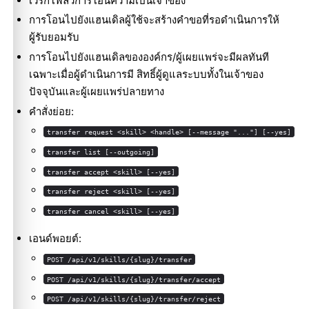
เวิร์กโฟลว์การโอนความเป็นเจ้าของ
การโอนไปยังแฮนเดิลผู้ใช้จะสร้างคำขอที่รอดำเนินการให้
ผู้รับยอมรับ
การโอนไปยังแฮนเดิลขององค์กร/ผู้เผยแพร่จะมีผลทันที
เฉพาะเมื่อผู้ดำเนินการมี สิทธิ์ผู้ดูแลระบบทั้งในเจ้าของ
ปัจจุบันและผู้เผยแพร่ปลายทาง
คำสั่งย่อย:
transfer request <skill> <handle> [--message "..."] [--yes]
transfer list [--outgoing]
transfer accept <skill> [--yes]
transfer reject <skill> [--yes]
transfer cancel <skill> [--yes]
เอนด์พอยต์:
POST /api/v1/skills/{slug}/transfer
POST /api/v1/skills/{slug}/transfer/accept
POST /api/v1/skills/{slug}/transfer/reject