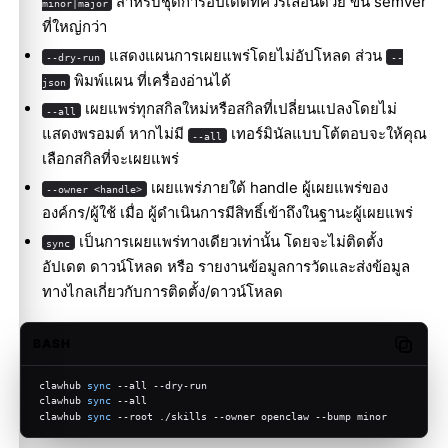
สำหรับชุดการอัปเดตที่ควรเลื่อนด้วย ขั้น semver
minor|major
ที่ใหญ่กว่า
แสดงแผนการเผยแพร่โดยไม่อัปโหลด ส่วน
--dry-run
--
พิมพ์แผน ที่เครื่องอ่านได้
json
เผยแพร่ทุกสกิลใหม่หรือสกิลที่เปลี่ยนแปลงโดยไม่
--all
แสดงพรอมต์ หากไม่มี
เทอร์มินัลแบบโต้ตอบจะให้คุณ
--all
เลือกสกิลที่จะเผยแพร่
เผยแพร่ภายใต้ handle ผู้เผยแพร่ของ
--owner <handle>
องค์กร/ผู้ใช้ เมื่อ ผู้ดำเนินการมีสิทธิ์เข้าถึงในฐานะผู้เผยแพร่
เป็นการเผยแพร่ทางเดียวเท่านั้น โดยจะไม่ติดตั้ง
sync
อัปเดต ดาวน์โหลด หรือ รายงานข้อมูลการวัดและส่งข้อมูล
ทางไกลเกี่ยวกับการติดตั้ง/ดาวน์โหลด
BASH
Copy c
clawhub 
sync
 --all --dry-run
clawhub 
sync
 --all
clawhub 
sync
 --root ./skills --owner openclaw --bump minor