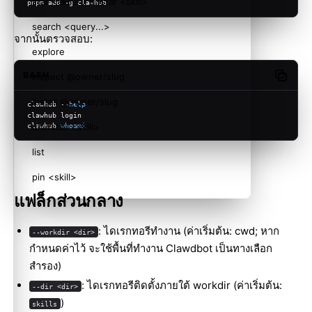
star <skill> / unstar <skill>
pnpm add -g clawhub
search <query...>
จากนั้นตรวจสอบ:
explore
BASH
inspect @owner/slug
Copy c
install @owner/slug
clawhub --
help
clawhub login
uninstall <skill>
clawhub 
whoami
list
pin <skill>
แฟล็กส่วนกลาง
unpin <skill>
update [@owner/slug] / update --all
: ไดเรกทอรีทำงาน (ค่าเริ่มต้น: cwd; หาก
--workdir <dir>
กำหนดค่าไว้ จะใช้พื้นที่ทำงาน Clawdbot เป็นทางเลือก
skill publish <path>
สำรอง)
sync
: ไดเรกทอรีติดตั้งภายใต้ workdir (ค่าเริ่มต้น:
--dir <dir>
)
scan --slug <slug>
skills