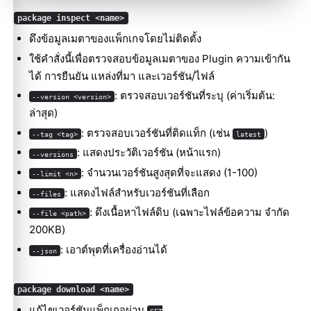
package inspect <name>
ดึงข้อมูลเมตาของแพ็กเกจโดยไม่ติดตั้ง
ใช้คำสั่งนี้เพื่อตรวจสอบข้อมูลเมตาของ Plugin ความเข้ากัน
ได้ การยืนยัน แหล่งที่มา และเวอร์ชัน/ไฟล์
: ตรวจสอบเวอร์ชันที่ระบุ (ค่าเริ่มต้น:
--version <version>
ล่าสุด)
: ตรวจสอบเวอร์ชันที่ติดแท็ก (เช่น
)
--tag <tag>
latest
: แสดงประวัติเวอร์ชัน (หน้าแรก)
--versions
: จำนวนเวอร์ชันสูงสุดที่จะแสดง (1-100)
--limit <n>
: แสดงไฟล์สำหรับเวอร์ชันที่เลือก
--files
: ดึงเนื้อหาไฟล์ดิบ (เฉพาะไฟล์ข้อความ จำกัด
--file <path>
200KB)
: เอาต์พุตที่เครื่องอ่านได้
--json
package download <name>
แก้ไขเวอร์ชันแพ็กเกจผ่าน