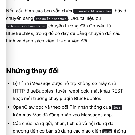
Nếu cấu hình của bạn vẫn chứa
, hãy di
channels.bluebubbles
chuyển sang
. URL tài liệu cũ
channels.imessage
chuyển hướng đến
Chuyển từ
/channels/bluebubbles
BlueBubbles
, trong đó có đầy đủ bảng chuyển đổi cấu
hình và danh sách kiểm tra chuyển đổi.
Những thay đổi
Lộ trình iMessage được hỗ trợ không có máy chủ
HTTP BlueBubbles, tuyến webhook, mật khẩu REST
hoặc môi trường chạy plugin BlueBubbles.
OpenClaw đọc và theo dõi Tin nhắn thông qua
imsg
trên máy Mac đã đăng nhập vào Messages.app.
Các chức năng gửi, nhận, lịch sử và nội dung đa
phương tiện cơ bản sử dụng các giao diện
thông
imsg