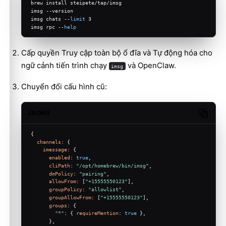
brew install steipete/tap/imsg
imsg --version
imsg chats --
limit
 3
imsg rpc --
help
Cấp quyền Truy cập toàn bộ ổ đĩa và Tự động hóa cho
ngữ cảnh tiến trình chạy
và OpenClaw.
imsg
Chuyển đổi cấu hình cũ:
JSON5
Copy c
{
channels
: {
imessage
: {
enabled
: 
true
,
cliPath
: 
"/opt/homebrew/bin/imsg"
,
dmPolicy
: 
"pairing"
,
allowFrom
: [
"+15555550123"
],
groupPolicy
: 
"allowlist"
,
groupAllowFrom
: [
"+15555550123"
],
groups
: {
"*"
: { 
requireMention
: 
true
 },
      },