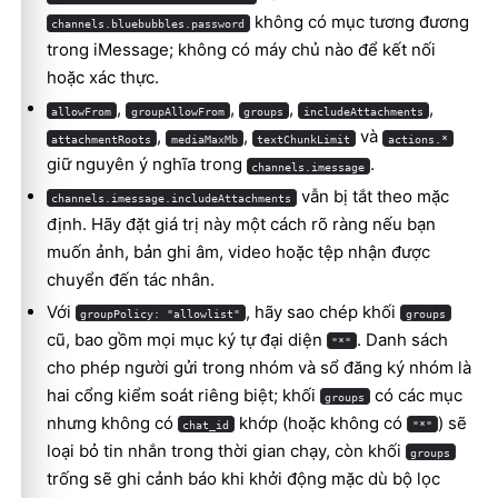
không có mục tương đương
channels.bluebubbles.password
trong iMessage; không có máy chủ nào để kết nối
hoặc xác thực.
,
,
,
,
allowFrom
groupAllowFrom
groups
includeAttachments
,
,
và
attachmentRoots
mediaMaxMb
textChunkLimit
actions.*
giữ nguyên ý nghĩa trong
.
channels.imessage
vẫn bị tắt theo mặc
channels.imessage.includeAttachments
định. Hãy đặt giá trị này một cách rõ ràng nếu bạn
muốn ảnh, bản ghi âm, video hoặc tệp nhận được
chuyển đến tác nhân.
Với
, hãy sao chép khối
groupPolicy: "allowlist"
groups
cũ, bao gồm mọi mục ký tự đại diện
. Danh sách
"*"
cho phép người gửi trong nhóm và sổ đăng ký nhóm là
hai cổng kiểm soát riêng biệt; khối
có các mục
groups
nhưng không có
khớp (hoặc không có
) sẽ
chat_id
"*"
loại bỏ tin nhắn trong thời gian chạy, còn khối
groups
trống sẽ ghi cảnh báo khi khởi động mặc dù bộ lọc