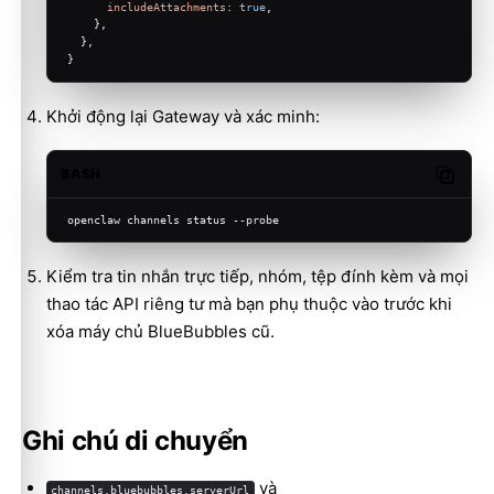
includeAttachments
: 
true
,
    },
  },
}
Khởi động lại Gateway và xác minh:
BASH
Copy c
openclaw channels status --probe
Kiểm tra tin nhắn trực tiếp, nhóm, tệp đính kèm và mọi
thao tác API riêng tư mà bạn phụ thuộc vào trước khi
xóa máy chủ BlueBubbles cũ.
Ghi chú di chuyển
và
channels.bluebubbles.serverUrl