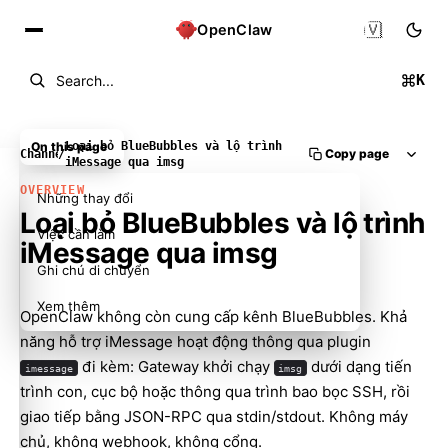
🇻🇳
OpenClaw
K
Search...
On this page
Loại bỏ BlueBubbles và lộ trình
Copy page
Channels
/
iMessage qua imsg
OVERVIEW
Những thay đổi
Loại bỏ BlueBubbles và lộ trình
Việc cần làm
iMessage qua imsg
Ghi chú di chuyển
Xem thêm
OpenClaw không còn cung cấp kênh BlueBubbles. Khả
năng hỗ trợ iMessage hoạt động thông qua plugin
đi kèm: Gateway khởi chạy
dưới dạng tiến
imessage
imsg
trình con, cục bộ hoặc thông qua trình bao bọc SSH, rồi
giao tiếp bằng JSON-RPC qua stdin/stdout. Không máy
chủ, không webhook, không cổng.