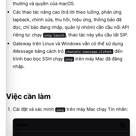
thường và quyền của macOS.
Các thao tác nâng cao (trả lời theo luồng, phản ứng
tapback, chỉnh sửa, thu hồi, hiệu ứng, thông báo đã
đọc, chỉ báo đang nhập, quản lý nhóm) cần cầu nối API
riêng tư: chạy
, thao tác này yêu cầu tắt SIP.
imsg launch
Gateway trên Linux và Windows vẫn có thể sử dụng
iMessage bằng cách trỏ
đến
channels.imessage.cliPath
trình bao bọc SSH chạy
trên máy Mac đã đăng
imsg
nhập.
Việc cần làm
Cài đặt và xác minh
trên máy Mac chạy Tin nhắn:
imsg
BASH
Copy c