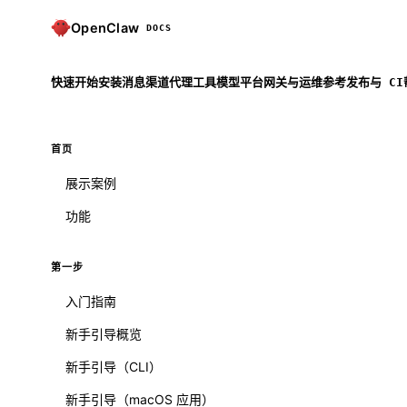
OpenClaw
DOCS
快速开始
安装
消息渠道
代理
工具
模型
平台
网关与运维
参考
发布与 CI
首页
展示案例
功能
第一步
入门指南
新手引导概览
新手引导（CLI）
新手引导（macOS 应用）