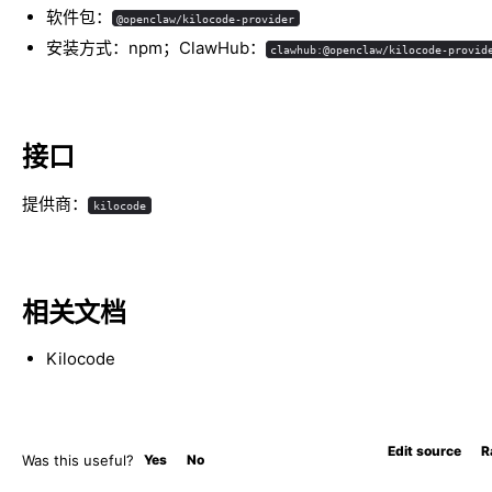
软件包：
@openclaw/kilocode-provider
安装方式：npm；ClawHub：
clawhub:@openclaw/kilocode-provid
接口
提供商：
kilocode
相关文档
Kilocode
Edit source
R
Was this useful?
Yes
No