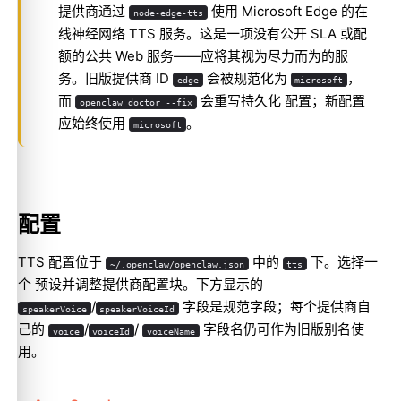
提供商通过
使用 Microsoft Edge 的在
node-edge-tts
线神经网络 TTS 服务。这是一项没有公开 SLA 或配
额的公共 Web 服务——应将其视为尽力而为的服
务。旧版提供商 ID
会被规范化为
，
edge
microsoft
而
会重写持久化 配置；新配置
openclaw doctor --fix
应始终使用
。
microsoft
配置
TTS 配置位于
中的
下。选择一
~/.openclaw/openclaw.json
tts
个 预设并调整提供商配置块。下方显示的
/
字段是规范字段；每个提供商自
speakerVoice
speakerVoiceId
己的
/
/
字段名仍可作为旧版别名使
voice
voiceId
voiceName
用。