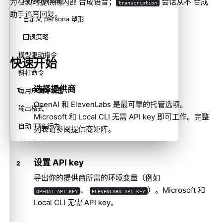
为在实时提供商内部 合成语音；
会话从不 合成
Persona 解析
transcription
助手语音回复。
自定义 persona 塑形
回退策略
模型驱动指令
快速开始
斜杠命令
选择提供商
每用户偏好设置
OpenAI 和 ElevenLabs 是最可靠的托管选项。
输出格式
Microsoft 和 Local CLI 无需 API key 即可工作。完整
自动 TTS 行为
列表请参阅
提供商矩阵
。
字段参考
设置 API key
Inworld 主配置
导出你的提供商所需的环境变量（例如
Agent 工具
、
）。Microsoft 和
OPENAI_API_KEY
ELEVENLABS_API_KEY
Gateway RPC 参考
Local CLI 无需 API key。
服务链接