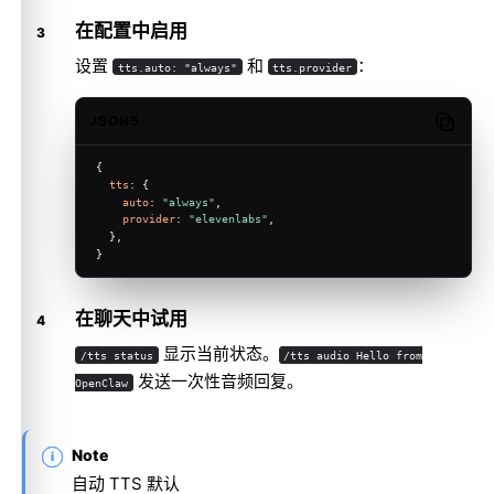
相关内容
在配置中启用
设置
和
：
tts.auto: "always"
tts.provider
JSON5
Copy c
{
tts
: {
auto
: 
"always"
,
provider
: 
"elevenlabs"
,
  },
}
在聊天中试用
显示当前状态。
/tts status
/tts audio Hello from
发送一次性音频回复。
OpenClaw
Note
自动 TTS 默认