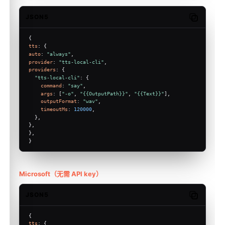
JSON5
Copy code
{
tts
: {
auto
: 
"always"
,
provider
: 
"tts-local-cli"
,
providers
: {
"tts-local-cli"
: {
command
: 
"say"
,
args
: [
"-o"
, 
"{{OutputPath}}"
, 
"{{Text}}"
],
outputFormat
: 
"wav"
,
timeoutMs
: 
120000
,
  },
},
},
}
Microsoft（无需 API key）
JSON5
Copy code
{
tts
: {