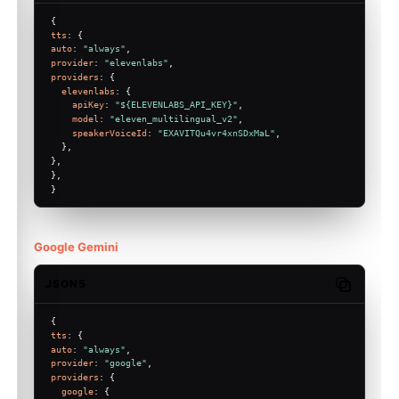
{
tts
: {
auto
: 
"always"
,
provider
: 
"elevenlabs"
,
providers
: {
elevenlabs
: {
apiKey
: 
"${ELEVENLABS_API_KEY}"
,
model
: 
"eleven_multilingual_v2"
,
speakerVoiceId
: 
"EXAVITQu4vr4xnSDxMaL"
,
  },
},
},
}
Google Gemini
JSON5
Copy code
{
tts
: {
auto
: 
"always"
,
provider
: 
"google"
,
providers
: {
google
: {