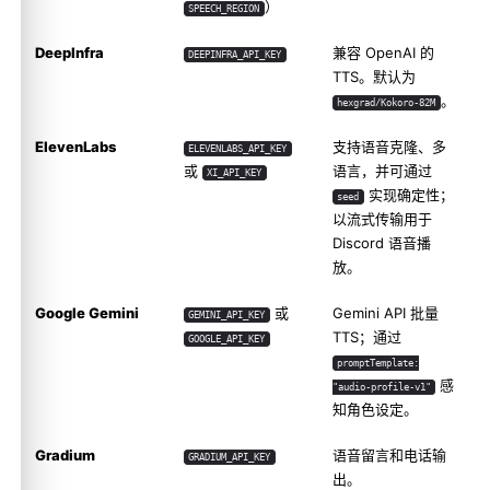
）
SPEECH_REGION
DeepInfra
兼容 OpenAI 的
DEEPINFRA_API_KEY
TTS。默认为
。
hexgrad/Kokoro-82M
ElevenLabs
支持语音克隆、多
ELEVENLABS_API_KEY
或
语言，并可通过
XI_API_KEY
实现确定性；
seed
以流式传输用于
Discord 语音播
放。
Google Gemini
或
Gemini API 批量
GEMINI_API_KEY
TTS；通过
GOOGLE_API_KEY
promptTemplate:
感
"audio-profile-v1"
知角色设定。
Gradium
语音留言和电话输
GRADIUM_API_KEY
出。