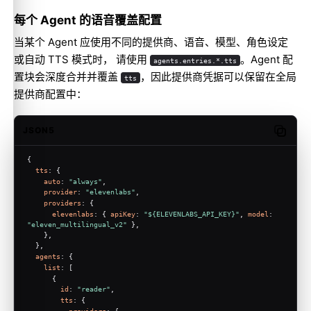
每个 Agent 的语音覆盖配置
当某个 Agent 应使用不同的提供商、语音、模型、角色设定
或自动 TTS 模式时， 请使用
。Agent 配
agents.entries.*.tts
置块会深度合并并覆盖
，因此提供商凭据可以保留在全局
tts
提供商配置中：
JSON5
Copy c
{
tts
: {
auto
: 
"always"
,
provider
: 
"elevenlabs"
,
providers
: {
elevenlabs
: { 
apiKey
: 
"${ELEVENLABS_API_KEY}"
, 
model
: 
"eleven_multilingual_v2"
 },
    },
  },
agents
: {
list
: [
      {
id
: 
"reader"
,
tts
: {
providers
: {