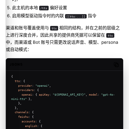
此主机的本地
偏好设置
/tts
启用
模型驱动指令
时的内联
指令
[[tts:...]]
渠道和账号覆盖使用与
相同的结构，并在之前的层级之
tts
上进行深度合并，因此共享的提供商凭据可以保留在
tts
中，而渠道或 Bot 账号只需更改说话声音、模型、persona
或自动模式：
JSON5
Copy c
{
tts
: {
provider
: 
"openai"
,
providers
: {
openai
: { 
apiKey
: 
"${OPENAI_API_KEY}"
, 
model
: 
"gpt-4o-
mini-tts"
 },
    },
  },
channels
: {
feishu
: {
accounts
: {
english
: {