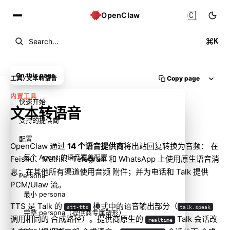
🇨🇳
OpenClaw
K
Search...
On this page
Copy page
工具
/
文本转语音
内置工具
快速开始
文本转语音
支持的提供商
配置
OpenClaw 通过
14 个语音提供商
将出站回复转换为音频： 在
每个 Agent 的语音覆盖配置
Feishu、Matrix、Telegram 和 WhatsApp 上使用原生语音消
息；在其他所有渠道使用音频 附件；并为电话和 Talk 提供
Persona
PCM/Ulaw 流。
最小 persona
TTS 是 Talk 的
模式中的语音输出部分（
stt-tts
talk.speak
完整 persona（提供商专属塑形）
调用相同的 合成路径）。提供商原生的
Talk 会话改
realtime