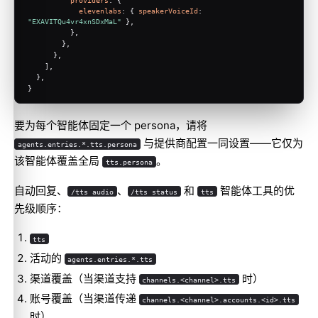
elevenlabs
: { 
speakerVoiceId
: 
"EXAVITQu4vr4xnSDxMaL"
 },
          },
        },
      },
    ],
  },
}
要为每个智能体固定一个 persona，请将
与提供商配置一同设置——它仅为
agents.entries.*.tts.persona
该智能体覆盖全局
。
tts.persona
自动回复、
、
和
智能体工具的优
/tts audio
/tts status
tts
先级顺序：
tts
活动的
agents.entries.*.tts
渠道覆盖（当渠道支持
时）
channels.<channel>.tts
账号覆盖（当渠道传递
channels.<channel>.accounts.<id>.tts
时）