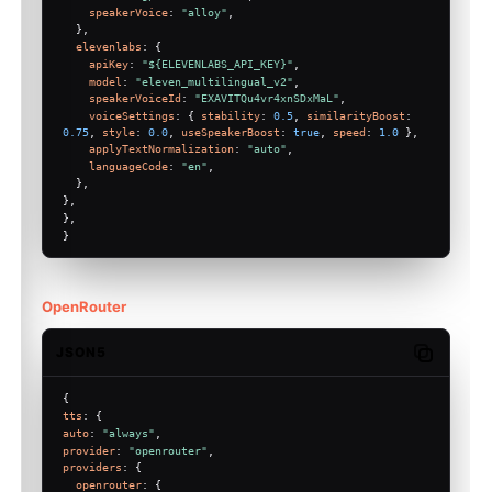
speakerVoice
: 
"alloy"
,
  },
elevenlabs
: {
apiKey
: 
"${ELEVENLABS_API_KEY}"
,
model
: 
"eleven_multilingual_v2"
,
speakerVoiceId
: 
"EXAVITQu4vr4xnSDxMaL"
,
voiceSettings
: { 
stability
: 
0.5
, 
similarityBoost
: 
0.75
, 
style
: 
0.0
, 
useSpeakerBoost
: 
true
, 
speed
: 
1.0
 },
applyTextNormalization
: 
"auto"
,
languageCode
: 
"en"
,
  },
},
},
}
OpenRouter
JSON5
Copy code
{
tts
: {
auto
: 
"always"
,
provider
: 
"openrouter"
,
providers
: {
openrouter
: {