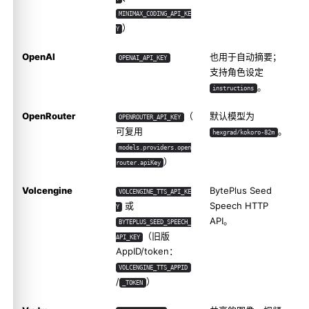
MINIMAX_CODING_API_KE
）
Y
OpenAI
也用于自动摘要；
OPENAI_API_KEY
支持角色设定
。
instructions
OpenRouter
（
默认模型为
OPENROUTER_API_KEY
可复用
。
hexgrad/kokoro-82m
models.providers.open
）
router.apiKey
Volcengine
BytePlus Seed
VOLCENGINE_TTS_API_KE
或
Speech HTTP
Y
API。
BYTEPLUS_SEED_SPEECH_
（旧版
API_KEY
AppID/token：
VOLCENGINE_TTS_APPID
/
）
_TOKEN