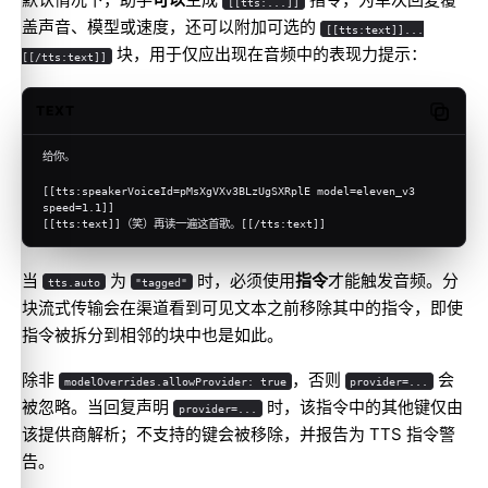
[[tts:...]]
盖声音、模型或速度，还可以附加可选的
[[tts:text]]...
块，用于仅应出现在音频中的表现力提示：
[[/tts:text]]
TEXT
Copy c
给你。
[[tts:speakerVoiceId=pMsXgVXv3BLzUgSXRplE model=eleven_v3 
speed=1.1]]
[[tts:text]]（笑）再读一遍这首歌。[[/tts:text]]
Molty
当
为
时，必须使用
指令
才能触发音频。分
tts.auto
"tagged"
块流式传输会在渠道看到可见文本之前移除其中的指令，即使
指令被拆分到相邻的块中也是如此。
除非
，否则
会
modelOverrides.allowProvider: true
provider=...
被忽略。当回复声明
时，该指令中的其他键仅由
provider=...
该提供商解析；不支持的键会被移除，并报告为 TTS 指令警
告。