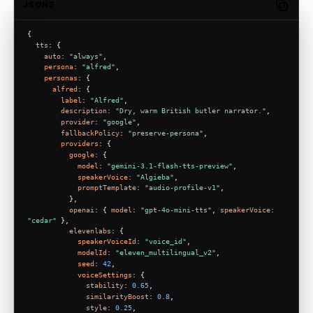
JSON5
Copy c
{
tts
: {
auto
: 
"always"
,
persona
: 
"alfred"
,
personas
: {
alfred
: {
label
: 
"Alfred"
,
description
: 
"Dry, warm British butler narrator."
,
provider
: 
"google"
,
fallbackPolicy
: 
"preserve-persona"
,
providers
: {
google
: {
model
: 
"gemini-3.1-flash-tts-preview"
,
speakerVoice
: 
"Algieba"
,
promptTemplate
: 
"audio-profile-v1"
,
          },
openai
: { 
model
: 
"gpt-4o-mini-tts"
, 
speakerVoice
: 
"cedar"
 },
elevenlabs
: {
speakerVoiceId
: 
"voice_id"
,
modelId
: 
"eleven_multilingual_v2"
,
seed
: 
42
,
voiceSettings
: {
stability
: 
0.65
,
similarityBoost
: 
0.8
,
style
: 
0.25
,