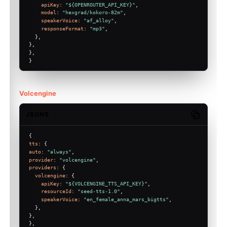
apiKey
: 
"${OPENROUTER_API_KEY}"
,
model
: 
"hexgrad/kokoro-82m"
,
speakerVoice
: 
"af_alloy"
,
responseFormat
: 
"mp3"
,
  },
},
},
}
Volcengine
JSON5
Copy code
{
tts
: {
auto
: 
"always"
,
provider
: 
"volcengine"
,
providers
: {
volcengine
: {
apiKey
: 
"${VOLCENGINE_TTS_API_KEY}"
,
resourceId
: 
"seed-tts-1.0"
,
speakerVoice
: 
"en_female_anna_mars_bigtts"
,
  },
},
},