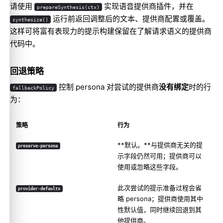
请使用
实现语音提供商插件，并在
prepareSynthesis(ctx)
运行前返回调整后的文本、提供商配置或覆盖。
synthesize()
这样可将富有表现力的提示构建保留在了解请求语义的提供商
代码中。
回退策略
控制 persona 对尝试的提供商
没有绑定
时的行
fallbackPolicy
为：
策略
行为
**默认。**与提供商无关的提
preserve-persona
示字段仍然可用；提供商可以
使用或忽略这些字段。
此次尝试的提示准备过程会省
provider-defaults
略 persona；提供商使用其中
性默认值，同时继续回退到其
他提供商。