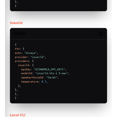
},
}
Inworld
JSON5
Copy code
{
tts
: {
auto
: 
"always"
,
provider
: 
"inworld"
,
providers
: {
inworld
: {
apiKey
: 
"${INWORLD_API_KEY}"
,
modelId
: 
"inworld-tts-1.5-max"
,
speakerVoiceId
: 
"Sarah"
,
temperature
: 
0.7
,
  },
},
},
}
Local CLI