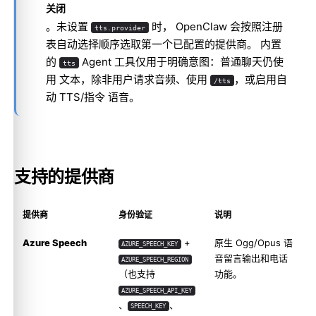
关闭
。未设置
时， OpenClaw 会按照注册
tts.provider
表自动选择顺序选取第一个已配置的提供商。 内置
的
Agent 工具仅用于明确意图：普通聊天仍使
tts
用 文本，除非用户请求音频、使用
，或启用自
/tts
动 TTS/指令 语音。
支持的提供商
提供商
身份验证
说明
Azure Speech
+
原生 Ogg/Opus 语
AZURE_SPEECH_KEY
音留言输出和电话
AZURE_SPEECH_REGION
（也支持
功能。
AZURE_SPEECH_API_KEY
、
、
SPEECH_KEY