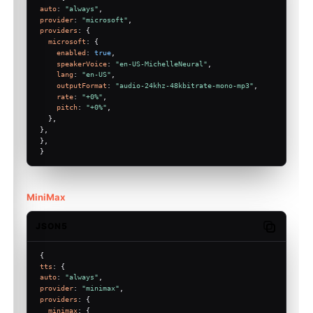
auto
: 
"always"
,
provider
: 
"microsoft"
,
providers
: {
microsoft
: {
enabled
: 
true
,
speakerVoice
: 
"en-US-MichelleNeural"
,
lang
: 
"en-US"
,
outputFormat
: 
"audio-24khz-48kbitrate-mono-mp3"
,
rate
: 
"+0%"
,
pitch
: 
"+0%"
,
  },
},
},
}
MiniMax
JSON5
Copy code
{
tts
: {
auto
: 
"always"
,
provider
: 
"minimax"
,
providers
: {
minimax
: {