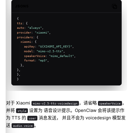
JSON5
Copy code
{
tts
: {
auto
: 
"always"
,
provider
: 
"xiaomi"
,
providers
: {
xiaomi
: {
apiKey
: 
"${XIAOMI_API_KEY}"
,
model
: 
"mimo-v2.5-tts"
,
speakerVoice
: 
"mimo_default"
,
format
: 
"mp3"
,
  },
},
},
}
对于 Xiaomi
，请省略
，
mimo-v2.5-tts-voicedesign
speakerVoice
并将
设置为 语音设计提示。OpenClaw 会将该提示作
style
为 TTS 的
消息发送， 并且不会为 voicedesign 模型发
user
送
。
audio.voice