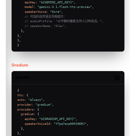
apiKey
: 
"${GEMINI_API_KEY}"
,
model
: 
"gemini-3.1-flash-tts-preview"
,
speakerVoice
: 
"Kore"
,
// 可选的自然语言风格提示：
// audioProfile: "以平静的播客主持人口吻说话。",
// speakerName: "Alex",
  },
},
},
}
Gradium
JSON5
Copy code
{
tts
: {
auto
: 
"always"
,
provider
: 
"gradium"
,
providers
: {
gradium
: {
apiKey
: 
"${GRADIUM_API_KEY}"
,
speakerVoiceId
: 
"YTpq7expH9539ERJ"
,
  },
},