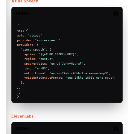
Azure Speech
JSON5
Copy code
{
tts
: {
auto
: 
"always"
,
provider
: 
"azure-speech"
,
providers
: {
"azure-speech"
: {
apiKey
: 
"${AZURE_SPEECH_KEY}"
,
region
: 
"eastus"
,
speakerVoice
: 
"en-US-JennyNeural"
,
lang
: 
"en-US"
,
outputFormat
: 
"audio-24khz-48kbitrate-mono-mp3"
,
voiceNoteOutputFormat
: 
"ogg-24khz-16bit-mono-opus"
,
  },
},
},
}
ElevenLabs
JSON5
Copy code