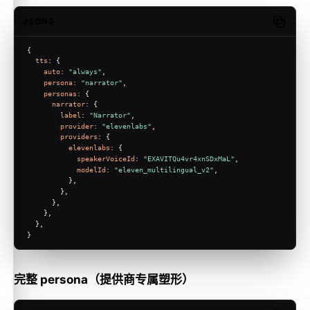
JSON5
Copy c
{
tts
: {
auto
: 
"always"
,
persona
: 
"narrator"
,
personas
: {
narrator
: {
label
: 
"Narrator"
,
provider
: 
"elevenlabs"
,
providers
: {
elevenlabs
: {
speakerVoiceId
: 
"EXAVITQu4vr4xnSDxMaL"
,
modelId
: 
"eleven_multilingual_v2"
,
          },
        },
      },
    },
  },
}
完整 persona（提供商专属塑形）