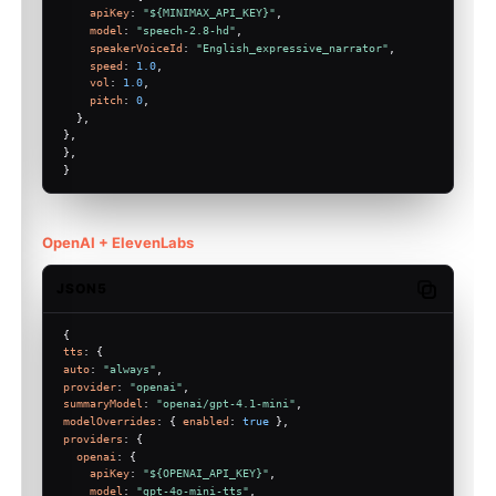
apiKey
: 
"${MINIMAX_API_KEY}"
,
model
: 
"speech-2.8-hd"
,
speakerVoiceId
: 
"English_expressive_narrator"
,
speed
: 
1.0
,
vol
: 
1.0
,
pitch
: 
0
,
  },
},
},
}
OpenAI + ElevenLabs
JSON5
Copy code
{
tts
: {
auto
: 
"always"
,
provider
: 
"openai"
,
summaryModel
: 
"openai/gpt-4.1-mini"
,
modelOverrides
: { 
enabled
: 
true
 },
providers
: {
openai
: {
apiKey
: 
"${OPENAI_API_KEY}"
,
model
: 
"gpt-4o-mini-tts"
,