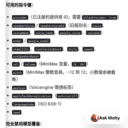
可用的指令键：
（已注册的提供商 ID；需要
）
provider
allowProvider: true
/
（旧版别名：
、
speakerVoice
speakerVoiceId
voice
、
、
、
）
voiceName
voice_name
google_voice
voiceId
/
model
google_model
、
、
、
、
stability
similarityBoost
style
speed
useSpeakerBoost
/
（MiniMax 音量，
）
vol
volume
(0, 10]
（MiniMax 整数音高，−12 到 12；小数值会被截
pitch
断）
（Volcengine 情感标签）
emotion
（
）
applyTextNormalization
auto|on|off
（ISO 639-1）
languageCode
seed
Ask Molty
完全禁用模型覆盖：