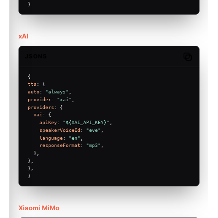
}
xAI
JSON5
Copy code
{
tts
: {
auto
: 
"always"
,
provider
: 
"xai"
,
providers
: {
xai
: {
apiKey
: 
"${XAI_API_KEY}"
,
speakerVoiceId
: 
"eve"
,
language
: 
"en"
,
responseFormat
: 
"mp3"
,
  },
},
},
}
Xiaomi MiMo