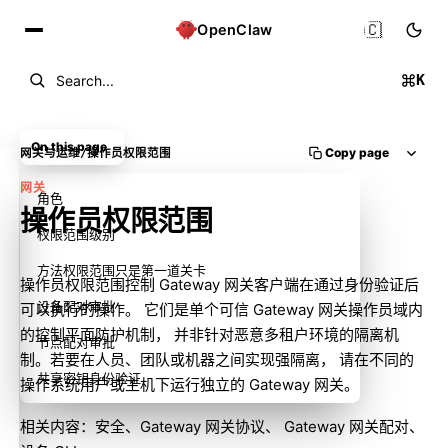
🇨🇳
OpenClaw
K
Search...
On this page
Copy page
网关与运维
/
操作员权限范围
网关
角色
操作员权限范围
权限范围级别
方法权限范围只是第一道关卡
操作员权限范围控制 Gateway 网关客户端在通过身份验证后
设备配对审批
可以执行的操作。 它们是单个可信 Gateway 网关操作员域内
的控制平面防护机制， 并非针对恶意多租户环境的隔离机
节点配对审批
制。若要在人员、团队或机器之间实现强隔离， 请在不同的
共享密钥身份验证
操作系统用户或主机下运行独立的 Gateway 网关。
相关内容：
安全
、
Gateway 网关协议
、
Gateway 网关配对
、