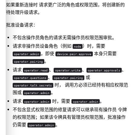
如果重新连接时 请求更广泛的角色或权限范围，将创建新的
待处理升级请求。
批准设备请求：
不包含操作员角色的请求无需操作员权限范围审批。
请求非操作员设备角色（例如
）时，需要
node
，即使
本身只需要
operator.admin
device.pair.approve
。
operator.pairing
请求
、
、
、
operator.read
operator.write
operator.approvals
、
或
operator.questions
operator.pairing
时， 调用方必须已经持有相应权限范
operator.talk.secrets
围或
。
operator.admin
请求
时，需要
。
operator.admin
operator.admin
不包含显式权限范围的修复请求可以继承现有操作员 令牌
的权限范围；如果该令牌具有管理员权限范围，批准操作
仍需要
。
operator.admin