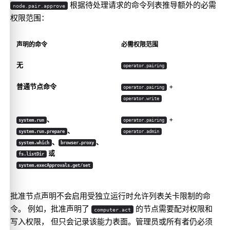
根据待处理请求的命令列表推导额外的必需
node.pair.approve
权限范围：
声明的命令
必需权限范围
无
operator.pairing
普通节点命令
+
operator.pairing
operator.write
、
+
system.run
operator.pairing
、
system.run.prepare
operator.admin
、
、
system.which
browser.proxy
或
fs.listDir
system.execApprovals.get/set
批准节点声明不会启用受独立运行时允许列表关卡限制的命
令。 例如，批准声明了
的节点需要配对权限和
computer.act
写入权限， 但只会记录该能力表面。管理员或所有者仍必须