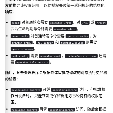
发前推导该权限范围， 以便授权失败统一返回规范的结构化
响应：
对普通轮次需要
，对
或
agent
operator.write
/new
/reset
会话生命周期命令则需要
。
operator.admin
对普通转发命令需要
，对
node.invoke
operator.write
、
和
则需要
browser.proxy
fs.listDir
terminal.upload
。
operator.admin
需要
；
还需
talk.config
operator.read
includeSecrets: true
要
。
operator.talk.secrets
随后，某些处理程序会根据具体审批或修改的对象执行更严格
的检查：
可凭
访问，但批准操
device.pair.approve
operator.pairing
作员设备时， 只能签发或保留调用方已经持有的权限范
围。
可凭
访问，随后会根据
node.pair.approve
operator.pairing