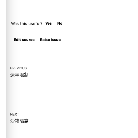
Was this useful?
Yes
No
Molty
Edit source
Raise issue
PREVIOUS
速率限制
NEXT
沙箱隔离