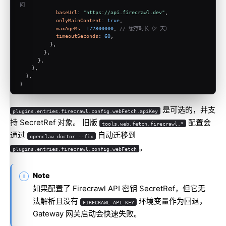
问
baseUrl
: 
"https://api.firecrawl.dev"
,
onlyMainContent
: 
true
,
maxAgeMs
: 
172800000
, 
// 缓存时长（2 天）
timeoutSeconds
: 
60
,
          },
        },
      },
    },
  },
}
是可选的，并支
plugins.entries.firecrawl.config.webFetch.apiKey
持 SecretRef 对象。 旧版
配置会
tools.web.fetch.firecrawl.*
通过
自动迁移到
openclaw doctor --fix
。
plugins.entries.firecrawl.config.webFetch
Note
如果配置了 Firecrawl API 密钥 SecretRef，但它无
法解析且没有
环境变量作为回退，
FIRECRAWL_API_KEY
Gateway 网关启动会快速失败。