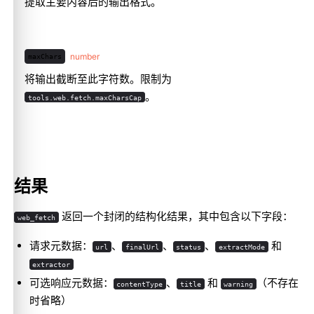
提取主要内容后的输出格式。
number
maxChars
将输出截断至此字符数。限制为
。
tools.web.fetch.maxCharsCap
结果
返回一个封闭的结构化结果，其中包含以下字段：
web_fetch
请求元数据：
、
、
、
和
url
finalUrl
status
extractMode
extractor
可选响应元数据：
、
和
（不存在
contentType
title
warning
时省略）