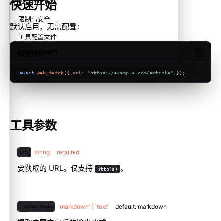
可信环境代理
快速开始
限制与安全
默认启用，无需配置：
工具配置文件
JAVASCRIPT
相关内容
Copy c
await
web_fetch
({ 
url
: 
"https://example.com/article"
 });
工具参数
string
required
url
要获取的 URL。仅支持
。
http(s)
'markdown' | 'text'
default: markdown
extractMode