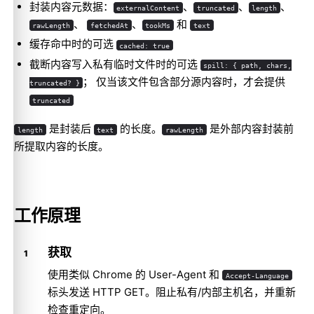
封装内容元数据：
、
、
、
externalContent
truncated
length
、
、
和
rawLength
fetchedAt
tookMs
text
缓存命中时的可选
cached: true
截断内容写入私有临时文件时的可选
spill: { path, chars,
； 仅当该文件包含部分源内容时，才会提供
truncated? }
truncated
是封装后
的长度。
是外部内容封装前
length
text
rawLength
所提取内容的长度。
工作原理
获取
使用类似 Chrome 的 User-Agent 和
Accept-Language
标头发送 HTTP GET。阻止私有/内部主机名，并重新
检查重定向。