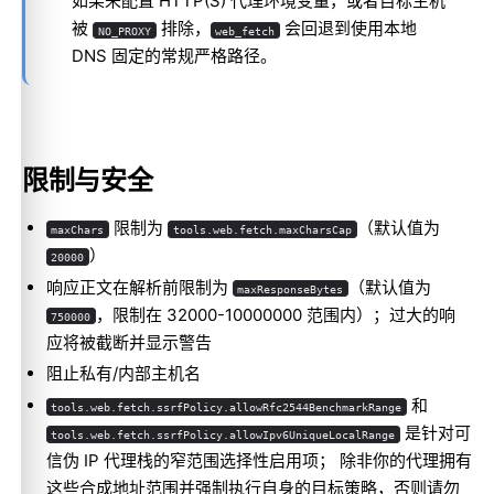
如果未配置 HTTP(S) 代理环境变量，或者目标主机
被
排除，
会回退到使用本地
NO_PROXY
web_fetch
DNS 固定的常规严格路径。
限制与安全
限制为
（默认值为
maxChars
tools.web.fetch.maxCharsCap
）
20000
响应正文在解析前限制为
（默认值为
maxResponseBytes
，限制在 32000-10000000 范围内）；过大的响
750000
应将被截断并显示警告
阻止私有/内部主机名
和
tools.web.fetch.ssrfPolicy.allowRfc2544BenchmarkRange
是针对可
tools.web.fetch.ssrfPolicy.allowIpv6UniqueLocalRange
信伪 IP 代理栈的窄范围选择性启用项； 除非你的代理拥有
这些合成地址范围并强制执行自身的目标策略，否则请勿