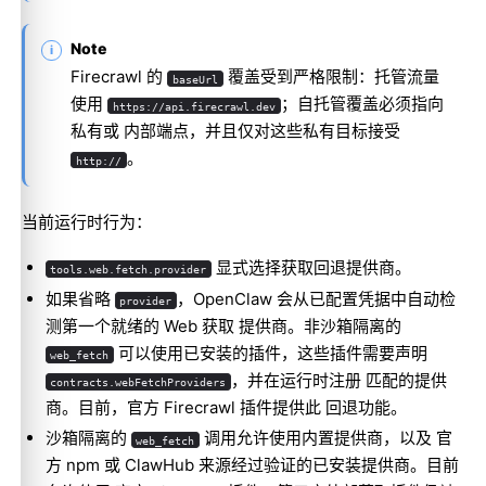
Note
Firecrawl 的
覆盖受到严格限制：托管流量
baseUrl
使用
；自托管覆盖必须指向
https://api.firecrawl.dev
私有或 内部端点，并且仅对这些私有目标接受
。
http://
当前运行时行为：
显式选择获取回退提供商。
tools.web.fetch.provider
如果省略
，OpenClaw 会从已配置凭据中自动检
provider
测第一个就绪的 Web 获取 提供商。非沙箱隔离的
可以使用已安装的插件，这些插件需要声明
web_fetch
，并在运行时注册 匹配的提供
contracts.webFetchProviders
商。目前，官方 Firecrawl 插件提供此 回退功能。
沙箱隔离的
调用允许使用内置提供商，以及 官
web_fetch
方 npm 或 ClawHub 来源经过验证的已安装提供商。目前