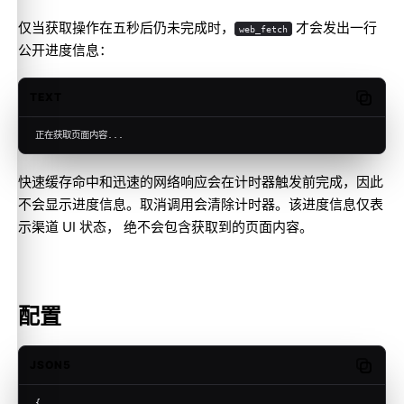
仅当获取操作在五秒后仍未完成时，
才会发出一行
web_fetch
公开进度信息：
TEXT
Copy c
正在获取页面内容...
快速缓存命中和迅速的网络响应会在计时器触发前完成，因此
不会显示进度信息。取消调用会清除计时器。该进度信息仅表
示渠道 UI 状态， 绝不会包含获取到的页面内容。
配置
JSON5
Copy c
{