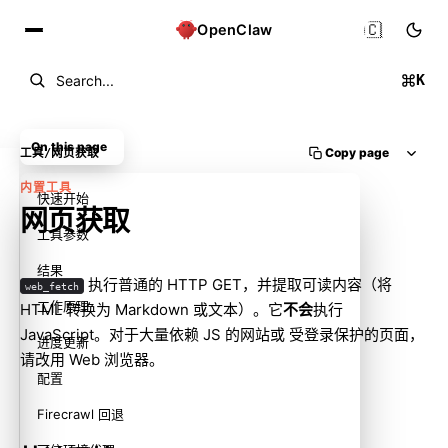
🇨🇳
OpenClaw
K
Search...
On this page
Copy page
工具
/
网页获取
内置工具
快速开始
网页获取
工具参数
结果
执行普通的 HTTP GET，并提取可读内容（将
web_fetch
工作原理
HTML 转换为 Markdown 或文本）。它
不会
执行
JavaScript。对于大量依赖 JS 的网站或 受登录保护的页面，
进度更新
请改用
Web 浏览器
。
配置
Firecrawl 回退