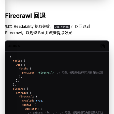
Firecrawl 回退
如果 Readability 提取失败，
可以回退到
web_fetch
Firecrawl
，以规避 Bot 并改善提取效果：
JSON5
Copy c
{
tools
: {
web
: {
fetch
: {
provider
: 
"firecrawl"
, 
// 可选；省略则根据可用凭据自动检测
      },
    },
  },
plugins
: {
entries
: {
firecrawl
: {
enabled
: 
true
,
config
: {
webFetch
: {
// apiKey: "fc-...", // 可选；省略则使用免密钥的入门访