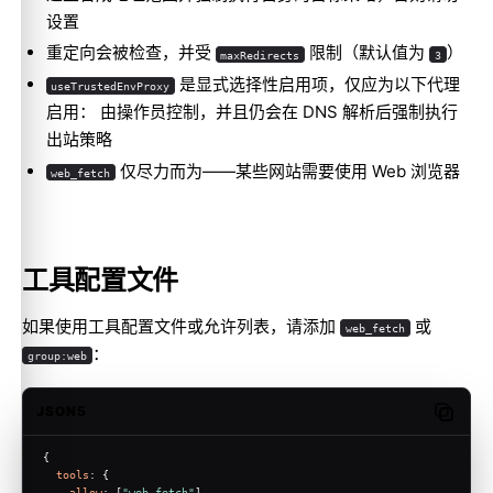
设置
重定向会被检查，并受
限制（默认值为
）
maxRedirects
3
是显式选择性启用项，仅应为以下代理
useTrustedEnvProxy
启用： 由操作员控制，并且仍会在 DNS 解析后强制执行
出站策略
仅尽力而为——某些网站需要使用
Web 浏览器
web_fetch
工具配置文件
如果使用工具配置文件或允许列表，请添加
或
web_fetch
：
group:web
JSON5
Copy c
{
tools
: {
allow
: [
"web_fetch"
],