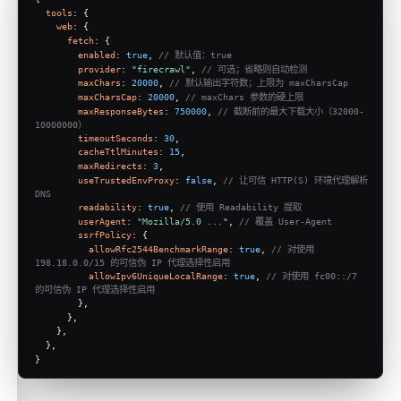
tools
: {
web
: {
fetch
: {
enabled
: 
true
, 
// 默认值：true
provider
: 
"firecrawl"
, 
// 可选；省略则自动检测
maxChars
: 
20000
, 
// 默认输出字符数；上限为 maxCharsCap
maxCharsCap
: 
20000
, 
// maxChars 参数的硬上限
maxResponseBytes
: 
750000
, 
// 截断前的最大下载大小（32000-
10000000）
timeoutSeconds
: 
30
,
cacheTtlMinutes
: 
15
,
maxRedirects
: 
3
,
useTrustedEnvProxy
: 
false
, 
// 让可信 HTTP(S) 环境代理解析 
DNS
readability
: 
true
, 
// 使用 Readability 提取
userAgent
: 
"Mozilla/5.0 ..."
, 
// 覆盖 User-Agent
ssrfPolicy
: {
allowRfc2544BenchmarkRange
: 
true
, 
// 对使用 
198.18.0.0/15 的可信伪 IP 代理选择性启用
allowIpv6UniqueLocalRange
: 
true
, 
// 对使用 fc00::/7 
的可信伪 IP 代理选择性启用
        },
      },
    },
  },
}