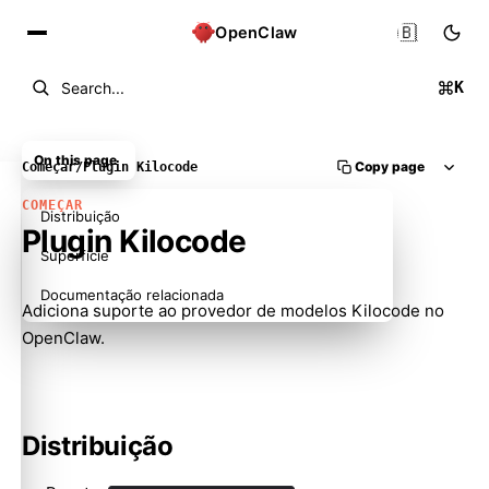
🇧🇷
OpenClaw
K
Search...
On this page
Copy page
Começar
/
Plugin Kilocode
COMEÇAR
Distribuição
Plugin Kilocode
Superfície
Documentação relacionada
Adiciona suporte ao provedor de modelos Kilocode no
OpenClaw.
Distribuição