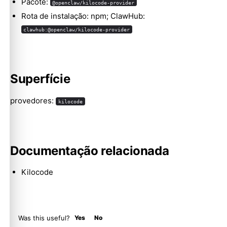
Pacote:
@openclaw/kilocode-provider
Rota de instalação: npm; ClawHub:
clawhub:@openclaw/kilocode-provider
Molty
Superfície
provedores:
kilocode
Documentação relacionada
Kilocode
Was this useful?
Yes
No