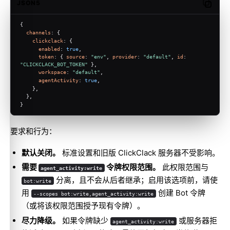
JSON5
Copy c
{
channels
: {
clickclack
: {
enabled
: 
true
,
token
: { 
source
: 
"env"
, 
provider
: 
"default"
, 
id
: 
"CLICKCLACK_BOT_TOKEN"
 },
workspace
: 
"default"
,
agentActivity
: 
true
,
    },
  },
}
要求和行为：
默认关闭。
标准设置和旧版 ClickClack 服务器不受影响。
需要
令牌权限范围。
此权限范围与
agent_activity:write
分离，且不会从后者继承；启用该选项前，请使
bot:write
用
创建 Bot 令牌
--scopes bot:write,agent_activity:write
（或将该权限范围授予现有令牌）。
尽力降级。
如果令牌缺少
或服务器拒
agent_activity:write