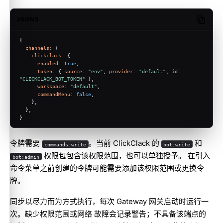
JSON5
Copy c
{
channels
: {
clickclack
: {
enabled
: 
true
,
token
: { 
source
: 
"env"
, 
provider
: 
"default"
, 
id
: 
"CLICKCLACK_BOT_TOKEN"
 },
workspace
: 
"default"
,
commandMenu
: 
false
,
    },
  },
}
令牌需要
。当前 ClickClack 的
和
commands:write
bot:write
权限包包含该权限范围，也可以单独授予。 在引入
bot:admin
命令菜单之前创建的令牌可能需要添加该权限范围或更换令
牌。
同步以尽力而为方式执行，每次 Gateway 网关启动时运行一
次。缺少权限范围或网络 故障会记录警告；不具备该端点的