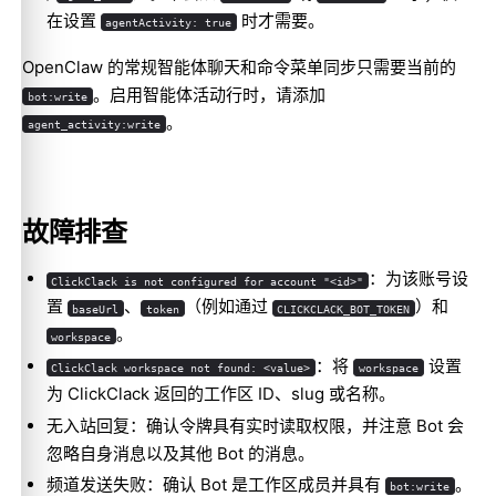
在设置
时才需要。
agentActivity: true
OpenClaw 的常规智能体聊天和命令菜单同步只需要当前的
。启用
智能体活动行
时，请添加
bot:write
。
agent_activity:write
故障排查
：为该账号设
ClickClack is not configured for account "<id>"
置
、
（例如通过
）和
baseUrl
token
CLICKCLACK_BOT_TOKEN
。
workspace
：将
设置
ClickClack workspace not found: <value>
workspace
为 ClickClack 返回的工作区 ID、slug 或名称。
无入站回复：确认令牌具有实时读取权限，并注意 Bot 会
忽略自身消息以及其他 Bot 的消息。
频道发送失败：确认 Bot 是工作区成员并具有
。
bot:write