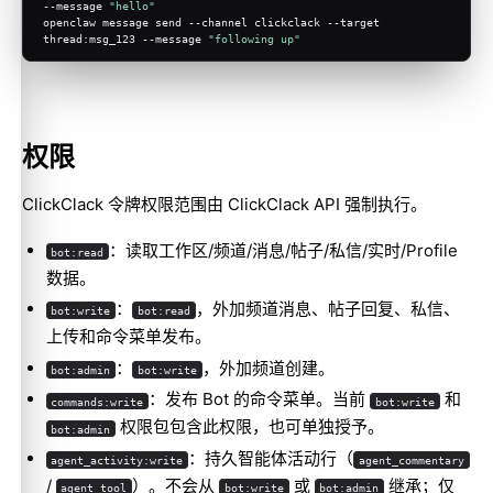
--message 
"hello"
openclaw message send --channel clickclack --target 
thread:msg_123 --message 
"following up"
权限
ClickClack 令牌权限范围由 ClickClack API 强制执行。
：读取工作区/频道/消息/帖子/私信/实时/Profile
bot:read
数据。
：
，外加频道消息、帖子回复、私信、
bot:write
bot:read
上传和命令菜单发布。
：
，外加频道创建。
bot:admin
bot:write
：发布 Bot 的命令菜单。当前
和
commands:write
bot:write
权限包包含此权限，也可单独授予。
bot:admin
：持久智能体活动行（
agent_activity:write
agent_commentary
/
）。不会从
或
继承；仅
agent_tool
bot:write
bot:admin