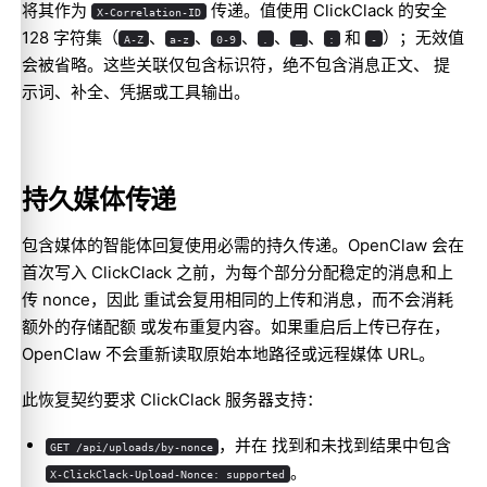
将其作为
传递。值使用 ClickClack 的安全
X-Correlation-ID
128 字符集（
、
、
、
、
、
和
）；无效值
A-Z
a-z
0-9
.
_
:
-
会被省略。这些关联仅包含标识符，绝不包含消息正文、 提
示词、补全、凭据或工具输出。
持久媒体传递
包含媒体的智能体回复使用必需的持久传递。OpenClaw 会在
首次写入 ClickClack 之前，为每个部分分配稳定的消息和上
传 nonce，因此 重试会复用相同的上传和消息，而不会消耗
额外的存储配额 或发布重复内容。如果重启后上传已存在，
OpenClaw 不会重新读取原始本地路径或远程媒体 URL。
此恢复契约要求 ClickClack 服务器支持：
，并在 找到和未找到结果中包含
GET /api/uploads/by-nonce
。
X-ClickClack-Upload-Nonce: supported