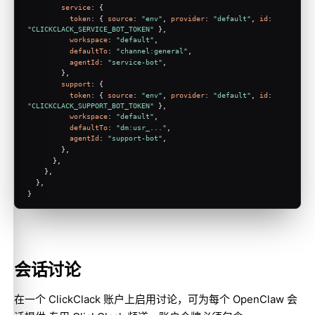
service
: {
token
: { 
source
: 
"env"
, 
provider
: 
"default"
, 
id
: 
"CLICKCLACK_SERVICE_BOT_TOKEN"
 },
workspace
: 
"default"
,
defaultTo
: 
"channel:general"
,
agentId
: 
"service-bot"
,
        },
support
: {
token
: { 
source
: 
"env"
, 
provider
: 
"default"
, 
id
: 
"CLICKCLACK_SUPPORT_BOT_TOKEN"
 },
workspace
: 
"default"
,
defaultTo
: 
"dm:usr_..."
,
agentId
: 
"support-bot"
,
        },
      },
    },
  },
}
会话讨论
在一个 ClickClack 账户上启用讨论，可为每个 OpenClaw 会