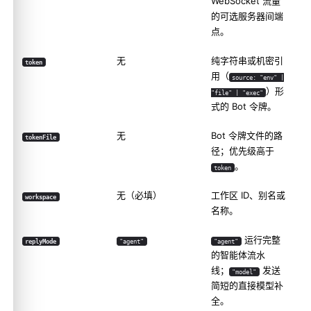
WebSocket 流量
的可选服务器间端
点。
无
纯字符串或机密引
token
用（
source: "env" |
）形
"file" | "exec"
式的 Bot 令牌。
无
Bot 令牌文件的路
tokenFile
径；优先级高于
。
token
无（必填）
工作区 ID、别名或
workspace
名称。
运行完整
replyMode
"agent"
"agent"
的智能体流水
线；
发送
"model"
简短的直接模型补
全。