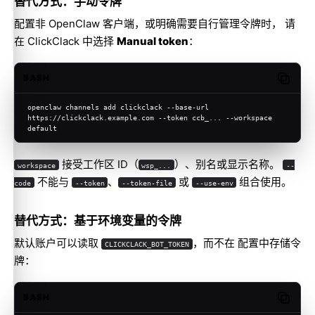
替代方式：手动令牌
配置非 OpenClaw 客户端，或明确需要自行管理令牌时， 请
在 ClickClack 中选择
Manual token
：
BASH
Copy c
openclaw channels add clickclack --base-url 
https://clickclack.example.com --token ccb_... --workspace 
default
接受工作区 ID（
）、别名或显示名称。
workspace
wsp_...
--
不能与
、
或
组合使用。
code
--token
--token-file
--use-env
替代方式：基于环境变量的令牌
默认账户可以读取
，而不在 配置中存储令
CLICKCLACK_BOT_TOKEN
牌：
BASH
Copy c