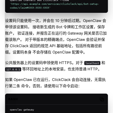
openclaw channels add clickclack --code 
'https://api.example.com/services/clickclack/api/bot-setup-
codes/claim#XXXX-XXXX-XXXX'
设置码只能使用一次，并会在 10 分钟后过期。OpenClaw 会
申领该设置码， 接收新生成的 Bot 令牌和工作区设置，保存
账户， 验证连接，并报告正在运行的 Gateway 网关是否已加
载该账户。 对于带版本的精确端点，OpenClaw 会验证并保
存 ClickClack 返回的规范 API 基础地址，包括所有路径前
缀。设置码本身 不会存储在 OpenClaw 配置中。
公共服务器上的设置码申领使用 HTTPS。对于
和
localhost
等环回地址上的本地安装，也支持普通 HTTP。
127.0.0.1
如果 OpenClaw 已在运行，ClickClack 会自动连接，无需执
行第二条 命令。否则，请使用以下命令启动：
BASH
Copy c
openclaw gateway