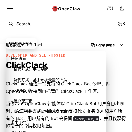
🇨🇳
OpenClaw
K
Search...
On this page
Copy page
消息渠道
/
ClickClack
DEVELOPER AND SELF-HOSTED
快速设置
ClickClack
替代方式：手动令牌
替代方式：基于环境变量的令牌
ClickClack 通过一等支持的 ClickClack Bot 令牌，将
JSON5 参考
OpenClaw 连接到自托管的 ClickClack 工作区。
账户配置键
当你希望 OpenClaw 智能体以 ClickClack Bot 用户身份出现
时，请使用此方式。ClickClack 支持独立服务 Bot 和用户所
保留受身份验证保护的公共主机名
有的 Bot；用户所有的 Bot 会保留
，并且仅获得
owner_user_id
多个 Bot
你授予的令牌权限范围。