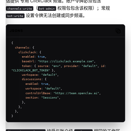
话提供 专用 ClickClack 频道。账户令牌必须包含
（
权限包包含该权限）；常规
channels:write
bot:admin
设置令牌无法创建或同步频道。
bot:write
JSON5
Copy c
{
channels
: {
clickclack
: {
enabled
: 
true
,
baseUrl
: 
"https://clickclack.example.com"
,
token
: { 
source
: 
"env"
, 
provider
: 
"default"
, 
id
: 
"CLICKCLACK_BOT_TOKEN"
 },
workspace
: 
"default"
,
discussions
: {
enabled
: 
true
,
workspace
: 
"default"
,
controlUrlBase
: 
"https://team.openclaw.ai"
,
section
: 
"Sessions"
,
      },
    },
  },
}