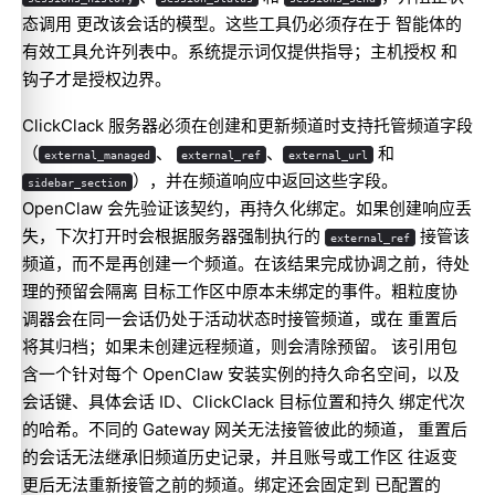
态调用 更改该会话的模型。这些工具仍必须存在于 智能体的
有效工具允许列表中。系统提示词仅提供指导；主机授权 和
钩子才是授权边界。
ClickClack 服务器必须在创建和更新频道时支持托管频道字段
（
、
、
和
external_managed
external_ref
external_url
），并在频道响应中返回这些字段。
sidebar_section
OpenClaw 会先验证该契约，再持久化绑定。如果创建响应丢
失，下次打开时会根据服务器强制执行的
接管该
external_ref
频道，而不是再创建一个频道。在该结果完成协调之前，待处
理的预留会隔离 目标工作区中原本未绑定的事件。粗粒度协
调器会在同一会话仍处于活动状态时接管频道，或在 重置后
将其归档；如果未创建远程频道，则会清除预留。 该引用包
含一个针对每个 OpenClaw 安装实例的持久命名空间，以及
会话键、具体会话 ID、ClickClack 目标位置和持久 绑定代次
的哈希。不同的 Gateway 网关无法接管彼此的频道， 重置后
的会话无法继承旧频道历史记录，并且账号或工作区 往返变
更后无法重新接管之前的频道。绑定还会固定到 已配置的