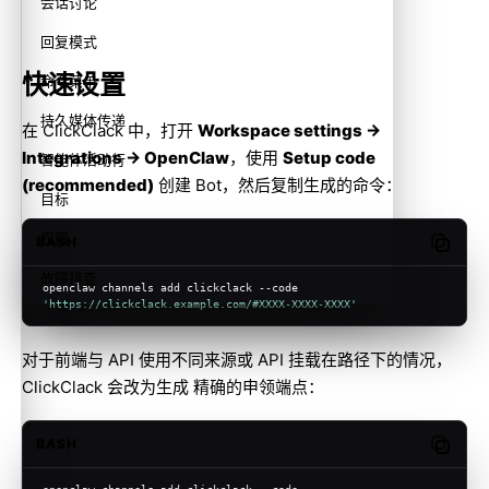
会话讨论
回复模式
快速设置
命令菜单
持久媒体传递
在 ClickClack 中，打开
Workspace settings →
Integrations → OpenClaw
，使用
Setup code
智能体活动行
(recommended)
创建 Bot，然后复制生成的命令：
目标
权限
BASH
Copy c
故障排查
openclaw channels add clickclack --code 
'https://clickclack.example.com/#XXXX-XXXX-XXXX'
对于前端与 API 使用不同来源或 API 挂载在路径下的情况，
ClickClack 会改为生成 精确的申领端点：
BASH
Copy c