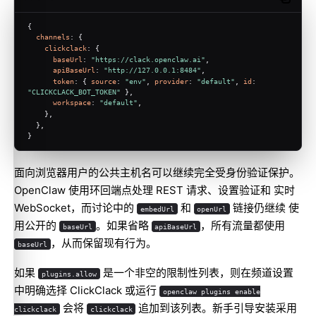
Copy c
{
channels
: {
clickclack
: {
baseUrl
: 
"https://clack.openclaw.ai"
,
apiBaseUrl
: 
"http://127.0.0.1:8484"
,
token
: { 
source
: 
"env"
, 
provider
: 
"default"
, 
id
: 
"CLICKCLACK_BOT_TOKEN"
 },
workspace
: 
"default"
,
    },
  },
}
面向浏览器用户的公共主机名可以继续完全受身份验证保护。
OpenClaw 使用环回端点处理 REST 请求、设置验证和 实时
WebSocket，而讨论中的
和
链接仍继续 使
embedUrl
openUrl
用公开的
。如果省略
，所有流量都使用
baseUrl
apiBaseUrl
，从而保留现有行为。
baseUrl
如果
是一个非空的限制性列表，则在频道设置
plugins.allow
中明确选择 ClickClack 或运行
openclaw plugins enable
会将
追加到该列表。新手引导安装采用
clickclack
clickclack