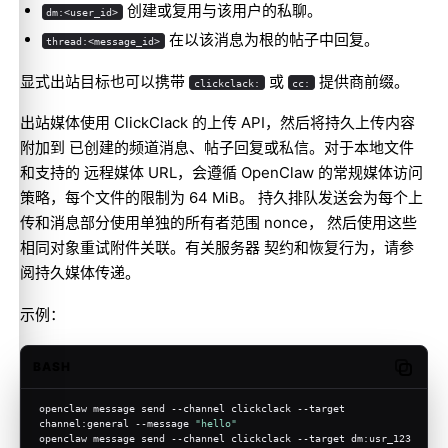
创建或复用与该用户的私聊。
dm:<user_id>
在以该消息为根的帖子中回复。
thread:<message_id>
显式出站目标也可以携带
或
提供商前缀。
clickclack:
cc:
出站媒体使用 ClickClack 的上传 API，然后将持久上传内容
附加到 已创建的频道消息、帖子回复或私信。对于本地文件
和支持的 远程媒体 URL，会遵循 OpenClaw 的常规媒体访问
策略，每个文件的限制为 64 MiB。 持久排队发送会为每个上
传和消息部分使用单独的所有者范围 nonce， 然后使用这些
相同对象重试附件关联。有关服务器 契约和恢复行为，请参
阅
持久媒体传递
。
示例：
BASH
Copy c
openclaw message send --channel clickclack --target 
channel:general --message 
"hello"
openclaw message send --channel clickclack --target dm:usr_123 