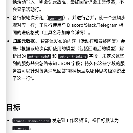
绝活动写入，则会记录故障，最终回复仍会正常传递；不
会显示活动行。
各行按轮次分组（
），并进行合并，使一个逻辑步
turn_id
骤对应一行；工具行使用与 Discord/Slack/Telegram 相
同的进度格式（工具名称加命令详情）。
归属元数据。
智能体发布的内容（活动行和最终回复）会
携带根据该轮次实际使用的模型（包括回退后的模型）解
析出的
和
字段。未定义这些
author_model
author_thinking
列的服务器会忽略未知 JSON 字段；持久化这些字段的服
务器可以针对每条消息回答“哪种模型以哪种思考级别说出
了这一行”。
目标
发送到工作区频道。裸目标默认为
channel:<name-or-id>
。
channel: