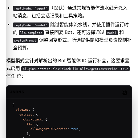
（默认）通过常规智能体流水线分派入
replyMode: "agent"
站消息，包括会话记录和工具策略。
跳过智能体流水线，并使用插件运行时
replyMode: "model"
的
直接回复 Bot，还可选择通过
和
llm.complete
model
调整回复形式。所选提供商和模型负责控制补
systemPrompt
全预算。
模型模式会针对解析出的 Bot 智能体 ID 运行补全，这要求显
式启用
plugins.entries.clickclack.llm.allowAgentIdOverride: true
信任 位：
JSON5
Copy c
{
plugins
: {
entries
: {
clickclack
: {
llm
: {
allowAgentIdOverride
: 
true
,
        },