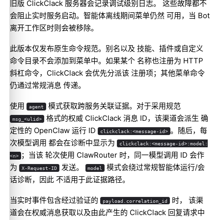
旧版 ClickClack 服务器会记录调试级别日志。 这些故障都不
会阻止实时服务启动。智能体离线期间菜单仍然 可用，当 Bot
离开工作区时则会被移除。
此版本仅发布原生命令规范。别名以及 技能、插件或自定义
命令目录不会添加到菜单中。如果某个 名称也注册为 HTTP
斜杠命令，ClickClack 会优先分派该 注册项；其他菜单命令
仍通过常规消息 传递。
使用
模式获取跨服务关联证据。对于采用规范
agent
格式的权威 ClickClack 消息 ID，该渠道会派生 确
msg_<ulid>
定性的 OpenClaw 运行 ID
。随后，每
clickclack:<message-id>
次模型调用 都会在诊断中显示为
clickclack:<message-id>:model:
；当该 轮次使用 ClawRouter 时，同一模型调用 ID 会作
<n>
为
发送。
模式会绕过常规智能体运行/会
X-Request-ID
model
话诊断，因此 不适用于此证据路径。
当实时事件包含经过验证的
时， 该渠
payload.correlation_id
道会在权威消息获取以及由此产生的 ClickClack 回复请求中