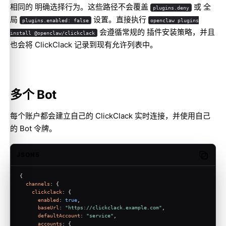
相同的 明确选择行为。这些路径不会覆盖
或 全
plugins.deny
局
设置。直接执行
plugins.enabled: false
openclaw plugins
会遵循常规的 插件安装策略，并且
install @openclaw/clickclack
也会将 ClickClack 记录到现有允许列表中。
多个 Bot
每个账户都会建立自己的 ClickClack 实时连接，并使用自己
的 Bot 令牌。
JSON5
Copy c
{
channels
: {
clickclack
: {
enabled
: 
true
,
baseUrl
: 
"https://clickclack.example.com"
,
defaultAccount
: 
"service"
,
accounts
: {