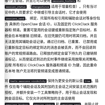
哪个主会话，并且它可以使用
和
sessions_history
（
适用于增量检查）。只有当讨
session_status
changesSince
论中的人员要求它 中继或引导主会话时，它才会使用
。 绑定、托管所有权引用和辅助会话对等身份包
sessions_send
含 具体的 OpenClaw 会话 ID，以及固定的 ClickClack 服务
器和 频道。重置可复用的会话键或重新指定账户目标时，系
统会在本地撤销 旧频道，在旧凭据仍可用时将其归档，并且
无法复用其辅助会话记录。通过已归档、已重置、 已禁用或
已重新指定目标的绑定到达的消息会被丢弃，而不会回退到
账户的常规频道路由。已释放的绑定会留下持久的 已撤销频
道标记，从而使延迟到达的实时事件继续采用故障关闭策略。
远程 所有权以 ClickClack 服务器和频道 ID 为键，因此重命
名本地 账户无法将托管频道变成普通频道。
将
保持为更安全的默认值
。插
tools.sessions.visibility
tree
件 仅在每个辅助会话及其附加的主会话之间安装主机范围的
授权， 并额外安装一个工具策略钩子，用于阻止会话发现和
跨会话目标。它仅允许对所附加的主会话使用
、
和
，并阻止状
sessions_history
session_status
sessions_send