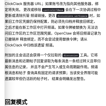
ClickClack 服务器 URL；如果账号改为指向其他服务器，绑
定将失效。 更改或移除
会在下一次协调过程中
controlUrlBase
更新或清除托管 频道链接。更改
时，如
discussions.workspace
果旧工作区凭据仍保持配置，则必须先归档并释放旧绑定，
之后才能在新工作区中打开频道。如果令牌被替换为 无法访
问旧工作区的工作区范围凭据，OpenClaw 会将旧频道记录为
已撤销并 释放绑定，而不会尝试使用替换令牌；请从
ClickClack 中归档该遗留 频道。
附加的主会话还会获得一个仅拉取的
工具。它将
discussion
最新消息和近期帖子回复读取为每条消息一条经过转义且带归
属信息的记录， 并且不会产生写入或生命周期副作用。频道
根消息和帖子 查询具有固定的请求预算；当该安全界限可能
遗漏较早但仍活跃的帖子时， 结果会明确发出警告。
回复模式