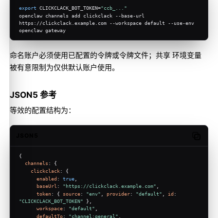
export
 CLICKCLACK_BOT_TOKEN=
"ccb_..."
openclaw channels add clickclack --base-url 
https://clickclack.example.com --workspace default --use-env
openclaw gateway
命名账户必须使用已配置的令牌或令牌文件；共享 环境变量
被有意限制为仅供默认账户使用。
JSON5 参考
等效的配置结构为：
JSON5
Copy c
{
channels
: {
clickclack
: {
enabled
: 
true
,
baseUrl
: 
"https://clickclack.example.com"
,
token
: { 
source
: 
"env"
, 
provider
: 
"default"
, 
id
: 
"CLICKCLACK_BOT_TOKEN"
 },
workspace
: 
"default"
,
defaultTo
: 
"channel:general"
,