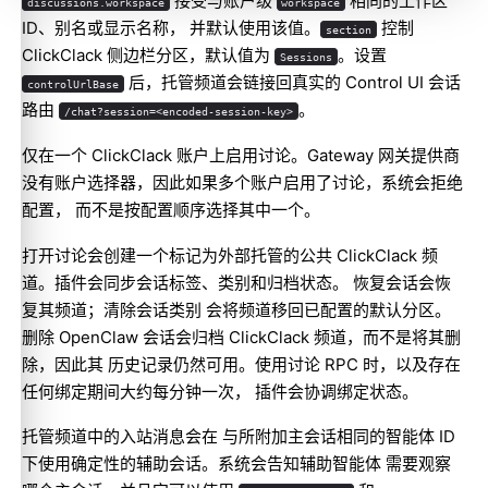
接受与账户级
相同的工作区
discussions.workspace
workspace
ID、别名或显示名称， 并默认使用该值。
控制
section
ClickClack 侧边栏分区，默认值为
。设置
Sessions
后，托管频道会链接回真实的 Control UI 会话
controlUrlBase
路由
。
/chat?session=<encoded-session-key>
仅在一个 ClickClack 账户上启用讨论。Gateway 网关提供商
没有账户选择器，因此如果多个账户启用了讨论，系统会拒绝
配置， 而不是按配置顺序选择其中一个。
打开讨论会创建一个标记为外部托管的公共 ClickClack 频
道。插件会同步会话标签、类别和归档状态。 恢复会话会恢
复其频道；清除会话类别 会将频道移回已配置的默认分区。
删除 OpenClaw 会话会归档 ClickClack 频道，而不是将其删
除，因此其 历史记录仍然可用。使用讨论 RPC 时，以及存在
任何绑定期间大约每分钟一次， 插件会协调绑定状态。
托管频道中的入站消息会在 与所附加主会话相同的智能体 ID
下使用确定性的辅助会话。系统会告知辅助智能体 需要观察