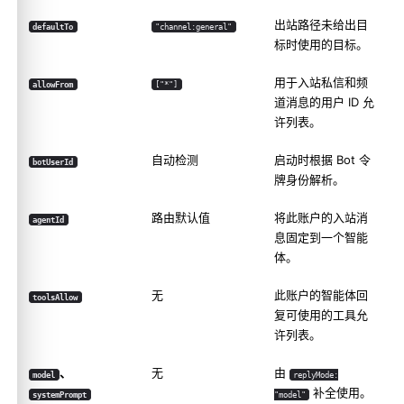
出站路径未给出目
defaultTo
"channel:general"
标时使用的目标。
用于入站私信和频
allowFrom
["*"]
道消息的用户 ID 允
许列表。
自动检测
启动时根据 Bot 令
botUserId
牌身份解析。
路由默认值
将此账户的入站消
agentId
息固定到一个智能
体。
无
此账户的智能体回
toolsAllow
复可使用的工具允
许列表。
、
无
由
model
replyMode:
补全使用。
systemPrompt
"model"