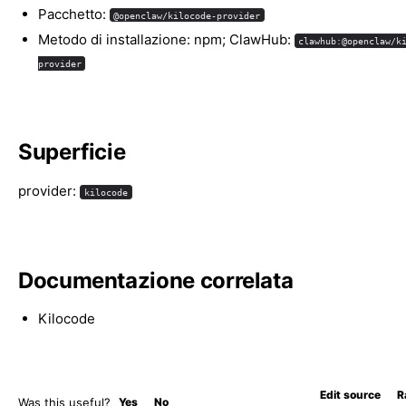
Pacchetto:
@openclaw/kilocode-provider
Metodo di installazione: npm; ClawHub:
clawhub:@openclaw/k
provider
Superficie
provider:
kilocode
Documentazione correlata
Kilocode
Edit source
R
Was this useful?
Yes
No