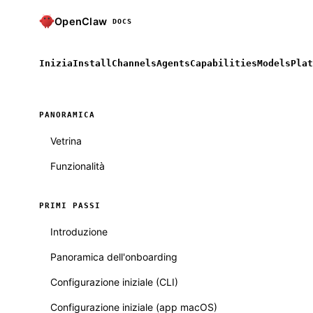
OpenClaw
DOCS
Inizia
Install
Channels
Agents
Capabilities
Models
Plat
PANORAMICA
Vetrina
Funzionalità
PRIMI PASSI
Introduzione
Panoramica dell'onboarding
Configurazione iniziale (CLI)
Configurazione iniziale (app macOS)