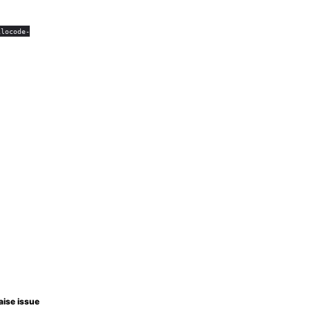
ilocode-
aise issue