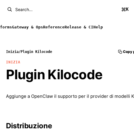
K
Search...
forms
Gateway & Ops
Reference
Release & CI
Help
Copy 
Inizia
/
Plugin Kilocode
INIZIA
Plugin Kilocode
Aggiunge a OpenClaw il supporto per il provider di modelli 
Distribuzione