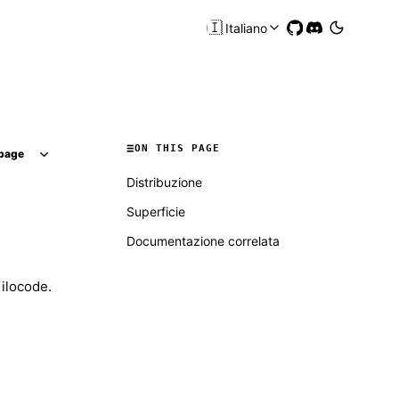
🇮🇹
Italiano
ON THIS PAGE
page
Distribuzione
Superficie
Documentazione correlata
Kilocode.
Molty