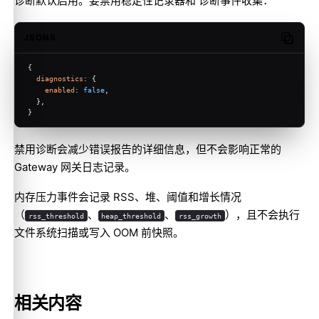
诊断默认启用。要禁用稳定性记录器和 诊断事件收集：
JSON5
Copy c
{
diagnostics
: {
enabled
: 
false
,
  },
}
禁用诊断会减少错误报告的详细信息，但不会影响正常的
Gateway 网关日志记录。
内存压力事件会记录 RSS、堆、阈值和增长情况
（
、
、
），且不会执行
rss_threshold
heap_threshold
rss_growth
文件系统扫描或写入 OOM 前快照。
相关内容