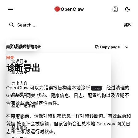
🇨🇳
OpenClaw
K
Search...
On this page
Copy page
网关与运维
/
诊断导出
网关
快速开始
诊断导出
聊天命令
导出内容
OpenClaw 可以为错误报告构建本地诊断
：经过清理的
.zip
隐私模型
Gateway 网关 状态、健康信息、日志、配置结构以及近期不
含有效载荷的稳定性事件。
稳定性记录器
在审查之前，请像对待机密信息一样对待诊断包。有效载荷和
常用选项
凭据 按设计会被编辑，但该包仍会汇总本地 Gateway 网关日
禁用诊断
志和 主机级运行时状态。