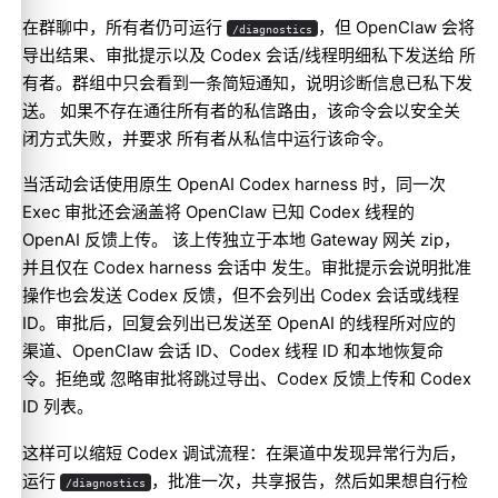
在群聊中，所有者仍可运行
，但 OpenClaw 会将
/diagnostics
导出结果、审批提示以及 Codex 会话/线程明细私下发送给 所
有者。群组中只会看到一条简短通知，说明诊断信息已私下发
送。 如果不存在通往所有者的私信路由，该命令会以安全关
闭方式失败，并要求 所有者从私信中运行该命令。
当活动会话使用原生 OpenAI Codex harness 时，同一次
Exec 审批还会涵盖将 OpenClaw 已知 Codex 线程的
OpenAI 反馈上传。 该上传独立于本地 Gateway 网关 zip，
并且仅在 Codex harness 会话中 发生。审批提示会说明批准
操作也会发送 Codex 反馈，但不会列出 Codex 会话或线程
ID。审批后，回复会列出已发送至 OpenAI 的线程所对应的
渠道、OpenClaw 会话 ID、Codex 线程 ID 和本地恢复命
令。拒绝或 忽略审批将跳过导出、Codex 反馈上传和 Codex
ID 列表。
这样可以缩短 Codex 调试流程：在渠道中发现异常行为后，
运行
，批准一次，共享报告，然后如果想自行检
/diagnostics