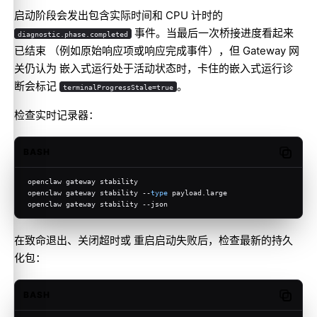
启动阶段会发出包含实际时间和 CPU 计时的
事件。当最后一次桥接进度看起来
diagnostic.phase.completed
已结束 （例如原始响应项或响应完成事件），但 Gateway 网
关仍认为 嵌入式运行处于活动状态时，卡住的嵌入式运行诊
断会标记
。
terminalProgressStale=true
检查实时记录器：
BASH
Copy c
openclaw gateway stability
openclaw gateway stability --
type
 payload.large
openclaw gateway stability --json
在致命退出、关闭超时或 重启启动失败后，检查最新的持久
化包：
BASH
Copy c