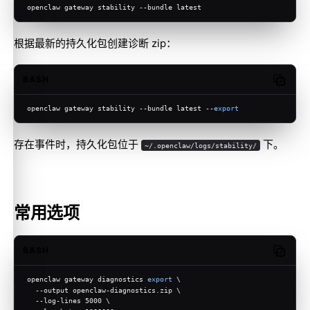
openclaw gateway stability --bundle latest
根据最新的持久化包创建诊断 zip：
BASH
Copy c
openclaw gateway stability --bundle latest --
export
存在事件时，持久化包位于
下。
~/.openclaw/logs/stability/
常用选项
BASH
Copy c
openclaw gateway diagnostics 
export
 \
  --output openclaw-diagnostics.zip \
  --log-lines 5000 \