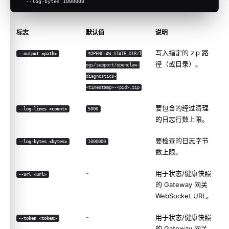
  --log-bytes 1000000
标志
默认值
说明
写入指定的 zip 路
--output <path>
$OPENCLAW_STATE_DIR/l
径（或目录）。
ogs/support/openclaw-
diagnostics-
<timestamp>-<pid>.zip
要包含的经过清理
--log-lines <count>
5000
的日志行数上限。
要检查的日志字节
--log-bytes <bytes>
1000000
数上限。
-
用于状态/健康快照
--url <url>
的 Gateway 网关
WebSocket URL。
-
用于状态/健康快照
--token <token>
的 Gateway 网关