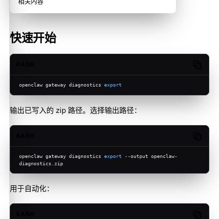
相关内容
快速开始
BASH
Copy c
openclaw gateway diagnostics 
export
输出已写入的 zip 路径。选择输出路径：
BASH
Copy c
openclaw gateway diagnostics 
export
 --output openclaw-
diagnostics.zip
用于自动化：
BASH
Copy c