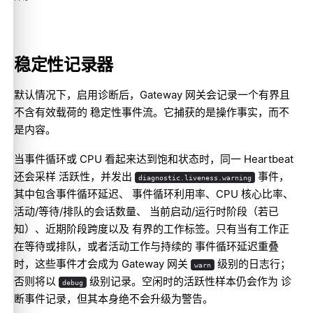
稳定性记录器
默认情况下，启用诊断后，Gateway 网关会记录一个有界且
不含有效载荷的 稳定性事件流。它捕获的是操作事实，而不
是内容。
当事件循环或 CPU 看起来达到饱和状态时，同一 Heartbeat
还会采样 活跃性，并发出
事件，
diagnostic.liveness.warning
其中包含事件循环延迟、 事件循环利用率、CPU 核心比率、
活动/等待/排队的会话数量、 当前启动/运行时阶段（若已
知）、近期阶段跨度以及 有界的工作标签。只有当有工作正
在等待或排队，或者活动工作与持续的 事件循环延迟重叠
时，这些事件才会成为 Gateway 网关
级别的日志行；
warn
否则将以
级别记录。空闲时的活跃性样本仍会作为 诊
debug
断事件记录，但其本身绝不会升级为警告。