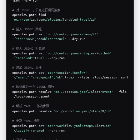
json --dry-run
# 对 JSONC 子节点进行谓词搜索
openclaw path find 
'oc://config.jsonc/plugins/[enabled=true]/id'
# 插入 JSONC 数组
openclaw path 
set
'oc://config.jsonc/items/+1'
'{"id":"new","enabled":true}'
 --dry-run
# 插入 JSONC 对象键
openclaw path 
set
'oc://config.jsonc/plugins/+github'
'{"enabled":true}'
 --dry-run
# 追加 JSONL 事件
openclaw path 
set
'oc://session.jsonl/+'
'{"event":"checkpoint","ok":true}'
 --file ./logs/session.jsonl
# 解析最后一个 JSONL 值行
openclaw path resolve 
'oc://session.jsonl/$last/event'
 --file 
./logs/session.jsonl
# 解析 YAML 工作流步骤
openclaw path resolve 
'oc://workflow.yaml/steps/0/id'
# 更新 YAML 标量
openclaw path 
set
'oc://workflow.yaml/steps/$last/id'
'classify-renamed'
 --dry-run
# 寻址 Markdown frontmatter