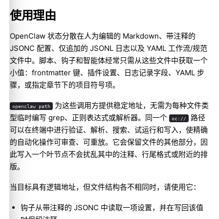
退出代码
使用理由
输出模式
OpenClaw 状态分散在人为编辑的 Markdown、带注释的
注意事项
JSONC 配置、仅追加的 JSONL 日志以及 YAML 工作流/规范
文件中。脚本、钩子和智能体经常只需从这些文件中获取一个
相关内容
小值：frontmatter 键、插件设置、日志记录字段、YAML 步
骤，或指定章节下的项目符号项。
为这些调用方提供稳定地址，无需为每种文件类
openclaw path
型临时编写 grep、正则表达式或解析器。同一个
路径
oc://
可以在终端中进行验证、解析、搜索、试运行和写入，使精确
的自动化操作可审查、可重放。它会保留文件的其他部分，因
此写入一个叶节点不会扰乱其中的注释、行尾格式或附近的排
版。
当目标具有逻辑地址，但文件结构各不相同时，请使用它：
钩子从带注释的 JSONC 中读取一项设置，并在写回该值