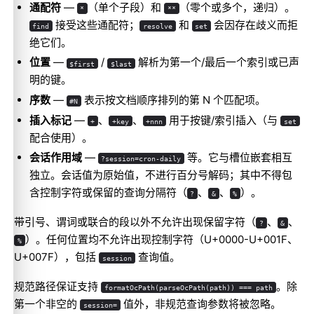
通配符
—
（单个子段）和
（零个或多个，递归）。
*
**
接受这些通配符；
和
会因存在歧义而拒
find
resolve
set
绝它们。
位置
—
/
解析为第一个/最后一个索引或已声
$first
$last
明的键。
序数
—
表示按文档顺序排列的第 N 个匹配项。
#N
插入标记
—
、
、
用于按键/索引插入（与
+
+key
+nnn
set
配合使用）。
会话作用域
—
等。它与槽位嵌套相互
?session=cron-daily
独立。会话值为原始值，不进行百分号解码；其中不得包
含控制字符或保留的查询分隔符（
、
、
）。
?
&
%
带引号、谓词或联合的段以外不允许出现保留字符（
、
、
?
&
）。任何位置均不允许出现控制字符（U+0000-U+001F、
%
U+007F），包括
查询值。
session
规范路径保证支持
。除
formatOcPath(parseOcPath(path)) === path
第一个非空的
值外，非规范查询参数将被忽略。
session=