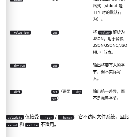
格式（stdout 是
TTY 时的默认行
为）。
将
解析为
--value-json
set
<value>
JSON，用于替换
JSON/JSONC/JSO
NL 叶节点。
输出将要写入的字
--dry-run
set
节，但不实际写
入。
（需要
输出统一差异，而
--diff
set
--dry-
）
不是完整字节。
run
仅接受
/
；它不访问文件系统，因此
validate
--json
--human
和
不适用。
--cwd
--file