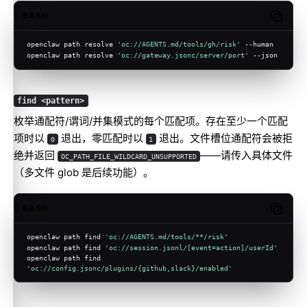
BASH
Copy c
openclaw path resolve 
'oc://AGENTS.md/tools/gh/risk'
 --human
openclaw path resolve 
'oc://gateway.jsonc/server/port'
 --json
find <pattern>
枚举通配符/谓词/并集模式的每个匹配项。存在至少一个匹配
项时以
退出，零匹配时以
退出。文件槽位通配符会被拒
0
1
绝并返回
——请传入具体文件
OC_PATH_FILE_WILDCARD_UNSUPPORTED
（多文件 glob 是后续功能）。
BASH
Copy c
openclaw path find 
'oc://AGENTS.md/tools/**/risk'
openclaw path find 
'oc://session.jsonl/[event=action]/userId'
openclaw path find 
'oc://config.jsonc/plugins/{github,slack}/enabled'