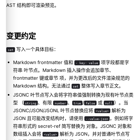
AST 结构即可渲染预览。
变更约定
写入一个具体目标：
set
Markdown frontmatter 值和
项字段都是字
- key: value
符串 叶节点。Markdown 插入操作会追加章节、
frontmatter 键或章节 项，并为更改后的文件渲染规范的
Markdown 结构。无法通过
整体写入章节正文。
set
JSONC 叶节点写入会将字符串值强制转换为现有叶节点类
型 （
、有限
、
/
或
）。当
string
number
true
false
null
JSONC/JSON/JSONL 叶节点替换应将
解析为
<value>
JSON 且可能改变结构时，请使用
，例如将字
--value-json
符串形式的 secret-ref 简写替换为 对象。JSONC 对象和
数组插入会将
解析为 JSON，并对普通叶节点写
<value>