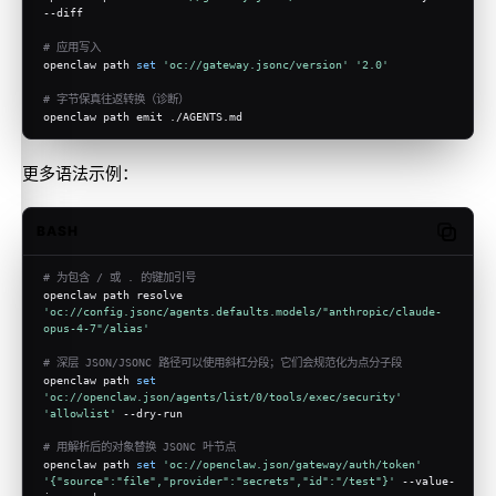
--diff
# 应用写入
openclaw path 
set
'oc://gateway.jsonc/version'
'2.0'
# 字节保真往返转换（诊断）
openclaw path emit ./AGENTS.md
更多语法示例：
BASH
Copy c
# 为包含 / 或 . 的键加引号
openclaw path resolve 
'oc://config.jsonc/agents.defaults.models/"anthropic/claude-
opus-4-7"/alias'
# 深层 JSON/JSONC 路径可以使用斜杠分段；它们会规范化为点分子段
openclaw path 
set
'oc://openclaw.json/agents/list/0/tools/exec/security'
'allowlist'
 --dry-run
# 用解析后的对象替换 JSONC 叶节点
openclaw path 
set
'oc://openclaw.json/gateway/auth/token'
'{"source":"file","provider":"secrets","id":"/test"}'
 --value-