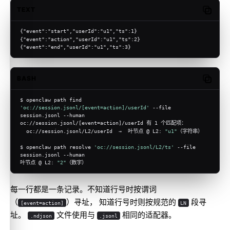
TEXT
Copy c
{"event":"start","userId":"u1","ts":1}
{"event":"action","userId":"u1","ts":2}
{"event":"end","userId":"u1","ts":3}
BASH
Copy c
$ openclaw path find 
'oc://session.jsonl/[event=action]/userId'
 --file 
session.jsonl --human
oc://session.jsonl/[event=action]/userId 有 1 个匹配项：
  oc://session.jsonl/L2/userId  →  叶节点 @ L2: 
"u1"
（字符串）
$ openclaw path resolve 
'oc://session.jsonl/L2/ts'
 --file 
session.jsonl --human
叶节点 @ L2: 
"2"
（数字）
每一行都是一条记录。不知道行号时按谓词
（
）寻址， 知道行号时则按规范的
段寻
[event=action]
LN
址。
文件使用与
相同的适配器。
.ndjson
.jsonl