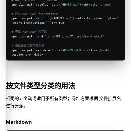
openclaw path resolve 
'oc://AGENTS.md/[frontmatter]/name'
# 插入 Markdown frontmatter
openclaw path 
set
'oc://AGENTS.md/[frontmatter]/+description'
'Agent instructions'
 --dry-run
# 查找 Markdown 项字段
openclaw path find 
'oc://SKILL.md/Tools/*/send_email'
# 验证会话范围内的路径
openclaw path validate 
'oc://AGENTS.md/Tools/$last/risk?
session=cron-daily'
按文件类型分类的用法
相同的五个动词适用于所有类型；寻址方案根据 文件扩展名
进行分派。
Markdown