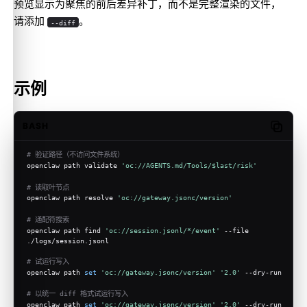
预览显示为聚焦的前后差异补丁，而不是完整渲染的文件，
请添加
。
--diff
示例
BASH
Copy c
# 验证路径（不访问文件系统）
openclaw path validate 
'oc://AGENTS.md/Tools/$last/risk'
# 读取叶节点
openclaw path resolve 
'oc://gateway.jsonc/version'
# 通配符搜索
openclaw path find 
'oc://session.jsonl/*/event'
 --file 
./logs/session.jsonl
# 试运行写入
openclaw path 
set
'oc://gateway.jsonc/version'
'2.0'
 --dry-run
# 以统一 diff 格式试运行写入
openclaw path 
set
'oc://gateway.jsonc/version'
'2.0'
 --dry-run 