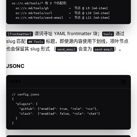
oc://x.md/tools/* 有 3 个匹配项：
  oc://x.md/tools/gh           →  节点 @ L9 [md-item]
  oc://x.md/tools/curl         →  节点 @ L10 [md-item]
  oc://x.md/tools/send-email   →  节点 @ L11 [md-item]
谓词寻址 YAML frontmatter 块；
通过
[frontmatter]
tools
slug 匹配
标题，即使源内容使用下划线，项叶节点
## Tools
也会保留其 slug 形式 （
会变为
）。
send_email
send-email
JSONC
TEXT
Copy c
// config.jsonc
{
  "plugins": {
    "github": {"enabled": true, "role": "vcs"},
    "slack":  {"enabled": false, "role": "chat"}
  }
}