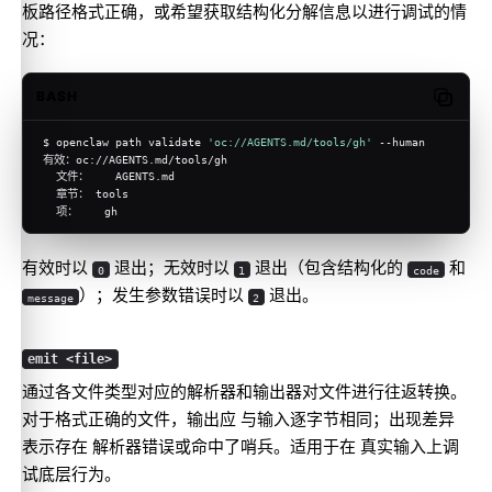
板路径格式正确，或希望获取结构化分解信息以进行调试的情
况：
BASH
Copy c
$ openclaw path validate 
'oc://AGENTS.md/tools/gh'
 --human
有效：oc://AGENTS.md/tools/gh
  文件：    AGENTS.md
  章节： tools
  项：    gh
有效时以
退出；无效时以
退出（包含结构化的
和
0
1
code
）；发生参数错误时以
退出。
message
2
emit <file>
通过各文件类型对应的解析器和输出器对文件进行往返转换。
对于格式正确的文件，输出应 与输入逐字节相同；出现差异
表示存在 解析器错误或命中了哨兵。适用于在 真实输入上调
试底层行为。