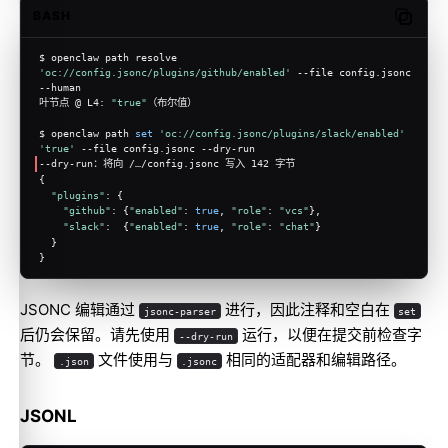
BASH
Copy c
$ openclaw path resolve 
'oc://config.jsonc/plugins/github/enabled'
 --file config.jsonc 
--human
叶节点 @ L4: 
"true"
（布尔值）
$ openclaw path 
set
'oc://config.jsonc/plugins/slack/enabled'
'true'
 --file config.jsonc --dry-run
--dry-run：将向 /…/config.jsonc 写入 142 字节
{
"plugins"
: {
"github"
: {
"enabled"
: 
true
, 
"role"
: 
"vcs"
},
"slack"
:  {
"enabled"
: 
true
, 
"role"
: 
"chat"
}
  }
}
JSONC 编辑通过
进行，因此注释和空白在
jsonc-parser
set
后仍会保留。请先使用
运行，以便在提交前检查字
--dry-run
节。
文件使用与
相同的适配器和编辑路径。
.json
.jsonc
JSONL