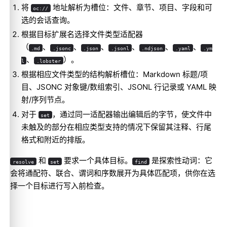
将
地址解析为槽位：文件、章节、项目、字段和可
oc://
选的会话查询。
根据目标扩展名选择文件类型适配器
（
、
、
、
、
、
、
.md
.jsonc
.json
.jsonl
.ndjson
.yaml
.ym
、
）。
l
.lobster
根据相应文件类型的结构解析槽位：Markdown 标题/项
目、JSONC 对象键/数组索引、JSONL 行记录或 YAML 映
射/序列节点。
对于
，通过同一适配器输出编辑后的字节，使文件中
set
未触及的部分在相应类型支持的情况下保留其注释、行尾
格式和附近的排版。
和
要求一个具体目标。
是探索性动词：它
resolve
set
find
会将通配符、联合、谓词和序数展开为具体匹配项，供你在选
择一个目标进行写入前检查。