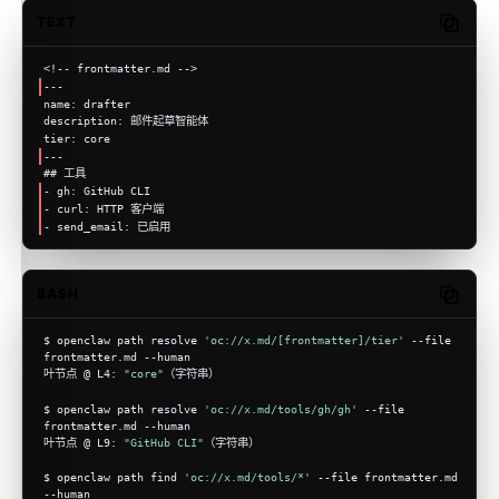
TEXT
Copy c
<!-- frontmatter.md -->
---
name: drafter
description: 邮件起草智能体
tier: core
---
## 工具
- gh: GitHub CLI
- curl: HTTP 客户端
- send_email: 已启用
BASH
Copy c
$ openclaw path resolve 
'oc://x.md/[frontmatter]/tier'
 --file 
frontmatter.md --human
叶节点 @ L4: 
"core"
（字符串）
$ openclaw path resolve 
'oc://x.md/tools/gh/gh'
 --file 
frontmatter.md --human
叶节点 @ L9: 
"GitHub CLI"
（字符串）
$ openclaw path find 
'oc://x.md/tools/*'
 --file frontmatter.md 
--human