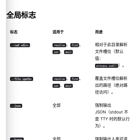
全局标志
标志
适用于
用途
、
、
相对于此目录解析
--cwd <dir>
resolve
find
、
文件槽位（默认
set
emit
值：
）。
process.cwd()
、
、
覆盖文件槽位解析
--file <path>
resolve
find
、
出的路径（绝对路
set
emit
径访问）。
全部
强制输出
--json
JSON（stdout 不
是 TTY 时的默认行
为）。
全部
强制输出人类可读
--human