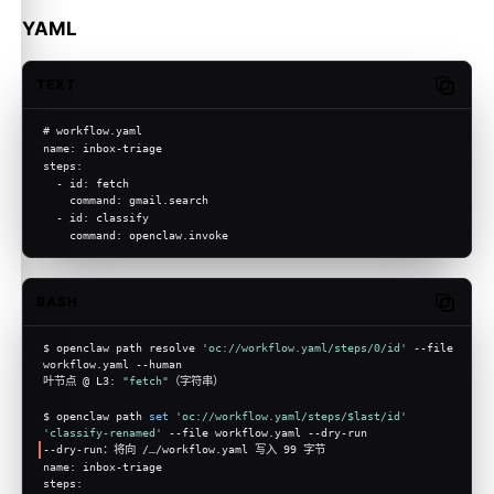
YAML
TEXT
Copy c
# workflow.yaml
name: inbox-triage
steps:
  - id: fetch
    command: gmail.search
  - id: classify
    command: openclaw.invoke
BASH
Copy c
$ openclaw path resolve 
'oc://workflow.yaml/steps/0/id'
 --file 
workflow.yaml --human
叶节点 @ L3: 
"fetch"
（字符串）
$ openclaw path 
set
'oc://workflow.yaml/steps/$last/id'
'classify-renamed'
 --file workflow.yaml --dry-run
--dry-run：将向 /…/workflow.yaml 写入 99 字节
name: inbox-triage
steps: