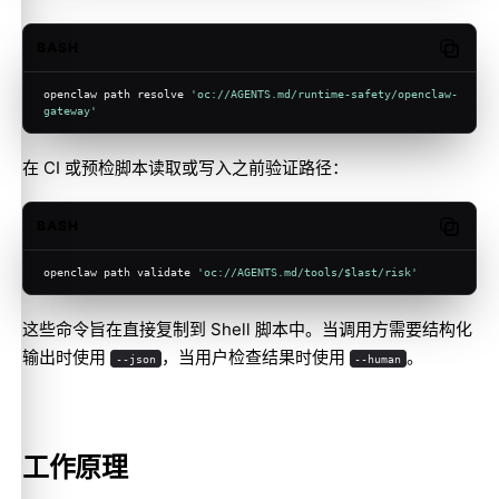
BASH
Copy c
openclaw path resolve 
'oc://AGENTS.md/runtime-safety/openclaw-
gateway'
在 CI 或预检脚本读取或写入之前验证路径：
BASH
Copy c
openclaw path validate 
'oc://AGENTS.md/tools/$last/risk'
这些命令旨在直接复制到 Shell 脚本中。当调用方需要结构化
输出时使用
，当用户检查结果时使用
。
--json
--human
工作原理