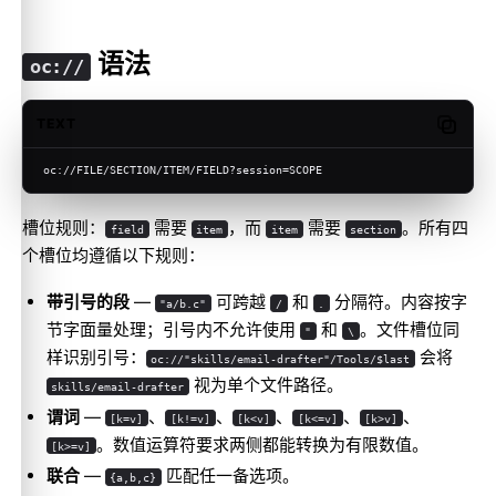
语法
oc://
TEXT
Copy c
oc://FILE/SECTION/ITEM/FIELD?session=SCOPE
槽位规则：
需要
，而
需要
。所有四
field
item
item
section
个槽位均遵循以下规则：
带引号的段
—
可跨越
和
分隔符。内容按字
"a/b.c"
/
.
节字面量处理；引号内不允许使用
和
。文件槽位同
"
\
样识别引号：
会将
oc://"skills/email-drafter"/Tools/$last
视为单个文件路径。
skills/email-drafter
谓词
—
、
、
、
、
、
[k=v]
[k!=v]
[k<v]
[k<=v]
[k>v]
。数值运算符要求两侧都能转换为有限数值。
[k>=v]
联合
—
匹配任一备选项。
{a,b,c}