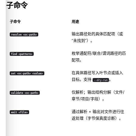
子命令
子命令
用途
输出路径处的具体匹配项（或
resolve <oc-path>
“未找到”）。
枚举通配符/联合/谓词路径的匹
find <pattern>
配项。
在具体路径写入叶节点或插入
set <oc-path> <value>
目标。支持
。
--dry-run
仅解析；输出结构分解（文件/
validate <oc-path>
章节/项目/字段）。
通过解析 + 输出对文件进行往
emit <file>
返处理（字节保真度诊断）。