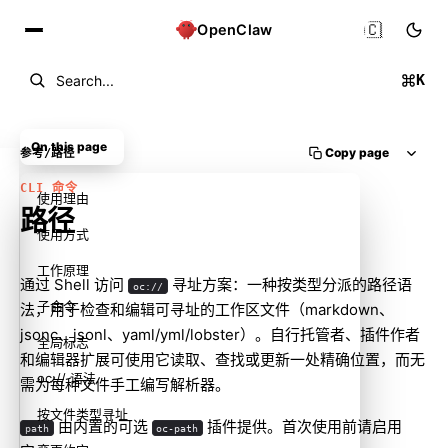
🇨🇳
OpenClaw
K
Search...
On this page
Copy page
参考
/
路径
CLI 命令
使用理由
路径
使用方式
工作原理
通过 Shell 访问
寻址方案：一种按类型分派的路径语
oc://
子命令
法，用于检查和编辑可寻址的工作区文件（markdown、
jsonc、jsonl、yaml/yml/lobster）。自行托管者、插件作者
全局标志
和编辑器扩展可使用它读取、查找或更新一处精确位置，而无
oc:// 语法
需为每种文件手工编写解析器。
按文件类型寻址
由内置的可选
插件提供。首次使用前请启用
path
oc-path