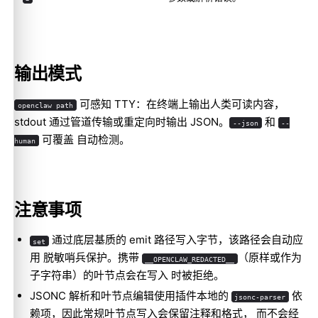
输出模式
可感知 TTY：在终端上输出人类可读内容，
openclaw path
stdout 通过管道传输或重定向时输出 JSON。
和
--json
--
可覆盖 自动检测。
human
Molty
注意事项
通过底层基质的 emit 路径写入字节，该路径会自动应
set
用 脱敏哨兵保护。携带
（原样或作为
__OPENCLAW_REDACTED__
子字符串）的叶节点会在写入 时被拒绝。
JSONC 解析和叶节点编辑使用插件本地的
依
jsonc-parser
赖项，因此常规叶节点写入会保留注释和格式， 而不会经