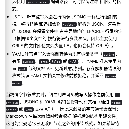
入使用
编辑路径，同时保留注释 和附近的格
jsonc-parser
式。
JSONL 叶节点写入会在行内像 JSONC 一样进行强制转
换。整行替换 和追加会将
解析为 JSON。渲染后
<value>
的 JSONL 会保留文件中 占主导地位的 LF/CRLF 行尾约定
（根据整个文件的 换行符进行多数表决，因此主要使用
CRLF 的文件即使夹杂少量 LF，也仍会保持 CRLF）。
YAML 叶节点写入会强制转换为现有标量类型（
、
string
有限
、
/
或
）。YAML 插入使用内
number
true
false
null
置
包的文档 API 更新映射/序列。存在解析器错误的
yaml
格式错误 YAML 文档会在修改前被拒绝，并返回
parse-
。
error
当精确字节很重要时，请在用户可见的写入操作之前使用
--
。JSONC 和 YAML 编辑会修补现有文档（通过
dry-run
jsonc-
或
文档 API），因此未触及的字节通常会保留；
parser
yaml
Markdown 在每次编辑时都会根据 解析后的结构重建文件，
这可能会规范化已更改叶节点之外的附带 格式。如果希望将