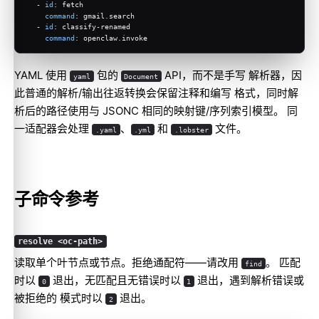
  - 
id
: fetch
command
: gmail.search
  - 
id
: classify-renamed
command
: openclaw.invoke
YAML 使用
包的
API，而不是手写 解析器，因
yaml
Document
此普通的解析/输出往返转换会保留注释和编写 格式，同时解
析后的路径使用与 JSONC 相同的映射键/序列索引模型。 同
一适配器会处理
、
和
文件。
.yaml
.yml
.lobster
子命令参考
resolve <oc-path>
读取单个叶节点或节点。拒绝通配符——请改用
。 匹配
find
时以
退出，无匹配且无错误时以
退出，遇到解析错误或
0
1
被拒绝的 模式时以
退出。
2