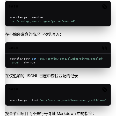
BASH
Copy c
openclaw path resolve 
'oc://config.jsonc/plugins/github/enabled'
在不触碰磁盘的情况下预览写入：
BASH
Copy c
openclaw path 
set
'oc://config.jsonc/plugins/github/enabled'
'true'
 --dry-run
在仅追加的 JSONL 日志中查找匹配的记录：
BASH
Copy c
openclaw path find 
'oc://session.jsonl/[event=tool_call]/name'
按章节和项目而不是行号寻址 Markdown 中的指令：