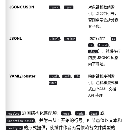
JSONC/JSON
、
对象键和数组索
.jsonc
.json
引；除非带引号，
否则点号会拆分嵌
套子段。
JSONL
、
顶层行地址（
、
.jsonl
.ndjson
L1
、
、
L2
$first
），然后在行
$last
内按 JSONC 风格
向下寻址。
YAML/.lobster
、
、
映射键和序列索
.yaml
.yml
.lo
引；注释和流式样
bster
式由 YAML 文档
API 处理。
返回结构化匹配项：
、
、
或
resolve
root
node
leaf
，并附带从 1 开始的行号。叶节点值以文本和
insertion-point
的形式提供，使插件作者无需依赖各文件类型的
leafType