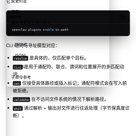
它：
变更约定
示例
BASH
Copy c
按文件类型分类的用法
openclaw plugins 
enable
 oc-path
Markdown
JSONC
CLI 动词与寻址模型对应：
JSONL
是具体的，仅匹配单个目标。
resolve
是用于通配符、联合、谓词和位置展开的多匹配动
YAML
find
词。
子命令参考
仅接受具体路径或插入标记；通配符模式会在写入前
set
resolve <oc-path>
被拒绝。
在不访问文件系统的情况下解析路径。
find <pattern>
validate
通过解析 + 输出对文件进行往返处理（字节保真度诊
emit
set <oc-path> <value>
断）。
validate <oc-path>
emit <file>