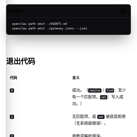
BASH
Copy c
openclaw path emit ./AGENTS.md
openclaw path emit ./gateway.jsonc --json
退出代码
代码
含义
成功。（
/
：至少
0
resolve
find
有一个匹配项。
：写入成
set
功。）
无匹配项，或
被底层拒绝
1
set
（无系统级错误）。
参数或解析错误。
2