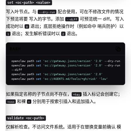
set <oc-path> <value>
写入叶节点。与
配合使用，可在不修改文件的情况
--dry-run
下预览将要 写入的字节。添加
可预览统一 diff。 写入
--diff
成功时以
退出；底层拒绝操作时（例如命中 哨兵防护）以
0
退出；发生解析错误时以
退出。
1
2
BASH
Copy c
openclaw path 
set
'oc://gateway.jsonc/version'
'2.0'
 --dry-run
openclaw path 
set
'oc://gateway.jsonc/version'
'2.0'
 --dry-run 
--diff
openclaw path 
set
'oc://gateway.jsonc/version'
'2.0'
openclaw path 
set
'oc://AGENTS.md/Tools/+gh/risk'
'low'
如果指定名称的子节点尚不存在，
插入标记会创建它；
+key
和裸
分别用于按索引插入和追加插入。
+nnn
+
validate <oc-path>
仅解析检查。不访问文件系统。适用于在替换变量前确认 模