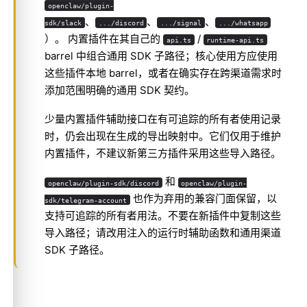
openclaw/plugin-
、
、
、
sdk/slack
.../discord
.../signal
.../whatsapp
）。 内置插件在其自己的
/
api.ts
runtime-api.ts
barrel 中组合通用 SDK 子路径；核心使用方应使用
这些插件本地 barrel，或者在确实存在跨渠道需求时
添加范围明确的通用 SDK 契约。
少量内置插件辅助接口在有可追踪的所有者使用记录
时，仍会出现在生成的导出映射中。它们仅用于维护
内置插件，不建议新第三方插件采用这些导入路径。
和
openclaw/plugin-sdk/discord
openclaw/plugin-
也作为弃用的兼容门面保留，以
sdk/telegram-account
支持可追踪的所有者用法。不要在新插件中复制这些
导入路径；请改用注入的运行时辅助函数和通用渠道
SDK 子路径。