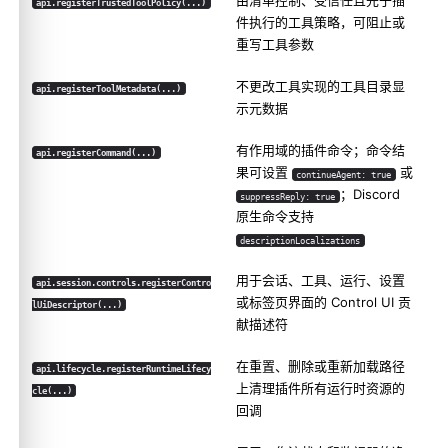
由清单控制、受信任且先于插
api.registerTrustedToolPolicy(...)
件执行的工具策略，可阻止或
重写工具参数
不更改工具实现的工具目录显
api.registerToolMetadata(...)
示元数据
有作用域的插件命令；命令结
api.registerCommand(...)
果可设置
或
continueAgent: true
；Discord
suppressReply: true
原生命令支持
descriptionLocalizations
用于会话、工具、运行、设置
api.session.controls.registerContro
或标签页界面的 Control UI 贡
lUiDescriptor(...)
献描述符
在重置、删除或重新加载路径
api.lifecycle.registerRuntimeLifecy
上清理插件所有运行时资源的
cle(...)
回调