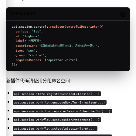
TYPESCRIPT
Copy c
api.
session
.
controls
.
registerControlUiDescriptor
({
surface
: 
"tab"
,
id
: 
"logbook"
,
label
: 
"日志簿"
,
description
: 
"以屏幕快照构建时间线，记录你的一天。"
,
icon
: 
"sun"
,
group
: 
"control"
,
requiredScopes
: [
"operator.write"
],
});
新插件代码请使用分组命名空间：
api.session.state.registerSessionExtension(...)
api.session.workflow.enqueueNextTurnInjection(...)
api.session.workflow.registerSessionSchedulerJob(...)
api.session.workflow.sendSessionAttachment(...)
api.session.workflow.scheduleSessionTurn(...)