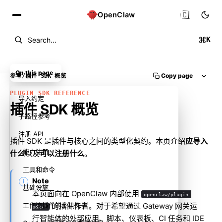
🇨🇳
OpenClaw
K
Search...
On this page
Copy page
参考
/
插件 SDK 概览
PLUGIN SDK REFERENCE
导入约定
插件 SDK 概览
子路径参考
注册 API
插件 SDK 是插件与核心之间的类型化契约。本页介绍
应导入
能力注册
什么
以及
可以注册什么
。
工具和命令
Note
基础设施
本页面向在 OpenClaw 内部使用
openclaw/plugin-
工作流插件的主机钩子
的插件作者。对于希望通过 Gateway 网关运
sdk/*
行智能体的外部应用、脚本、仪表板、CI 任务和 IDE