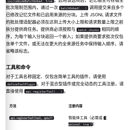
。启用该选项后，记忆宿主可在宿主
sourceWideBatchEmbed: true
批次限制范围内，通过一次
调用提交来自多个
batchEmbed(...)
已修改记忆文件和已启用来源的分块。上传 JSONL 请求文件
的批处理适配器必须在达到上传大小上限和请求数量上限之前
拆分提供商任务。提供商必须按照与
相同的顺
batch.chunks
序，为每个输入分块返回一个嵌入；如果提供商要求批次仅包
含单个文件，或无法在更大的全来源任务中保持输入顺序，请
省略该标志。
工具和命令
对于工具名称固定、仅包含简单工具的插件，请使用
。对于混合型插件或完全动态的工具注册，请
defineToolPlugin
直接使用
。
api.registerTool(...)
方法
注册内容
智能体工具（必需或
api.registerTool(tool, opts?)
{
）
optional: true }