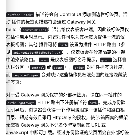
描述符会向 Control UI 添加侧边栏标签页。活
surface: "tab"
动 插件的标签页描述符会通过 Gateway 网关
hello（
）通告给仪表板客户端，因此该标签页仅
controlUiTabs
在插件启用时显示。 内置插件可以为其标签页提供一流的仪
表板视图；其他 插件可将
设置为插件 HTTP 路由（参
path
见
），仪表板会在沙箱隔离的框架
api.registerHttpRoute(...)
中渲染该路由。
是仪表板图标名称提示，
选择侧
icon
group
边栏分区 （
或
），
对插件标签页排序，
control
agent
order
而
会对缺少这些操作员权限范围的连接隐藏该
requiredScopes
标签页：
对于受 Gateway 网关保护的外部标签页，请在同一插件的
HTTP 路由下注册描述符
。完成身份验
auth: "gateway"
path
证引导后，浏览器会获得一个 作用域限定于该插件和路由根
目录、短期有效且采用 HttpOnly 的授权，使 沙箱隔离的框架
无需将 Gateway 网关不记名令牌复制到其 URL 或
JavaScript 中即可加载。经过身份验证的父页面会在外部标签