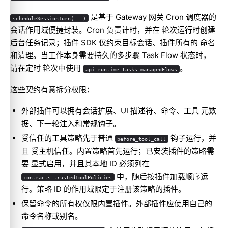
是基于 Gateway 网关 Cron 调度器的
scheduleSessionTurn(...)
会话作用域便捷封装。Cron 负责计时，并在 轮次运行时创建
后台任务记录；插件 SDK 仅约束目标会话、插件所有的 命名
和清理。当工作本身需要持久的多步骤 Task Flow 状态时，
请在定时 轮次中使用
。
api.runtime.tasks.managedFlows
这些契约有意拆分权限：
外部插件可以拥有会话扩展、UI 描述符、命令、工具 元数
Molty
据、下一轮注入和常规钩子。
受信任的工具策略先于普通
钩子运行，并
before_tool_call
且 受主机信任。内置策略首先运行；已安装插件的策略需
要 显式启用，并且其本地 ID 必须列在
中，随后按插件加载顺序运
contracts.trustedToolPolicies
行。策略 ID 的作用域限定于注册该策略的插件。
保留命令的所有权仅限内置插件。外部插件应使用自己的
命令名称或别名。