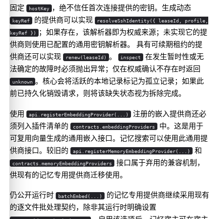
固定
，绝不信任首次连接提供的密钥。生成动态
hostKey
的提供商可以实现
keyRef
resolveSshIdentity({ leaseId, profile,
；如果存在，该解析器即为权威来源；未实现它的提
keyRef })
供商则使用已配置的通用密钥解析器。 具有可续期租约的提
供商还可以实现
。
在发生暂时性或无
renew(leaseId)
inspect
法确定的故障时必须抛出异常；仅在权威确认不存在时返回
。核心会将活跃的本地记录标记为孤立记录；如果此
unknown
前已持久化销毁请求，则将该缺失状态视为拆除完成。
使用
注册的嵌入提供商还必
api.registerEmbeddingProvider(...)
须列入插件清单的
中。这是用于
contracts.embeddingProviders
可复用向量生成的通用嵌入接口。记忆搜索可以使用此通用提
供商接口。较旧的
和
api.registerMemoryEmbeddingProvider(...)
接口属于弃用的兼容机制，
contracts.memoryEmbeddingProviders
供现有的记忆专用提供商迁移使用。
仍公开运行时
的记忆专用提供商继续采用现有
batchEmbed(...)
的逐文件批处理契约，除非其运行时明确设置