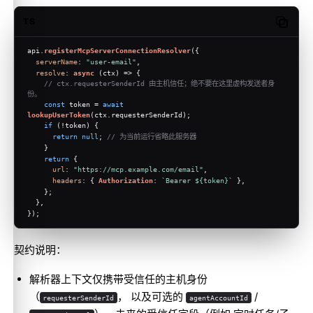
TS
Copy c
api.
registerMcpServerConnectionResolver
({
serverName
: 
"user-email"
,
resolve
: 
async
 (ctx) => {
// ctx.requesterSenderId 由主机信任；绝不要在这里虚构发送者身
份。
const
 token = 
await
lookupUserToken
(ctx.
requesterSenderId
);
if
 (!token) {
return
null
; 
// 为当前运行省略此服务器
    }
return
 {
url
: 
"https://mcp.example.com/email"
,
headers
: { 
Authorization
: 
`Bearer 
${token}
`
 },
    };
  },
});
契约说明：
解析器上下文仅携带受信任的主机身份
（
， 以及可选的
/
requesterSenderId
agentAccountId