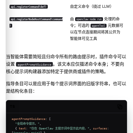
自定义命令（绕过 LLM）
api.registerCommand(def)
由
处理的命
api.registerNodeHostCommand(command
openclaw node run
令；可选的
元数据可
)
agentTool
以在节点连接期间将其公开为
智能体可见工具
当智能体需要简短且归命令所有的路由提示时，插件命令可以
设置
。该文本应仅描述命令本身；不要向
agentPromptGuidance
核心提示词构建器添加特定于提供商或插件的策略。
指导条目可以是应用于每个提示词界面的旧版字符串，也可以
是结构化条目：
TS
Copy c
agentPromptGuidance
: [
"全局命令提示。"
,
  { 
text
: 
"仅在 OpenClaw 主提示词中显示此内容。"
, 
surfaces
: 
[
"openclaw_main"
] },