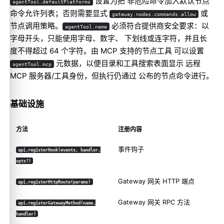
设置为把 非危险命令加入默认节点
agentTool.defaultPlatforms
命令允许列表；否则需要显式
或
gateway.nodes.commands.allow
节点调用策略。
必须符合提供商安全要求：以
agentTool.name
字母开头，只能使用字母、数字、 下划线或连字符，并且长
度不得超过 64 个字符。由 MCP 支持的节点工具 可以设置
元数据，以便目录和工具搜索表面显示 远程
agentTool.mcp
MCP 服务器/工具身份，但执行仍通过 公布的节点命令进行。
基础设施
方法
注册内容
事件钩子
api.registerHook(events, handler,
opts?)
Gateway 网关 HTTP 端点
api.registerHttpRoute(params)
Gateway 网关 RPC 方法
api.registerGatewayMethod(name,
handler)