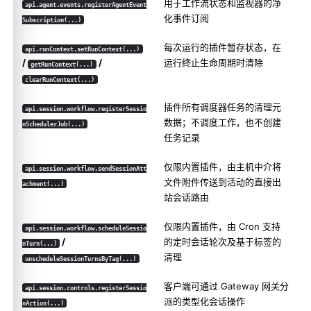
用于工作流状态和监视器的净
api.agent.events.registerAgentEvent
化事件订阅
Subscription(...)
每次运行的插件暂存状态，在
api.runContext.setRunContext(...)
/
/
运行终止生命周期时清除
getRunContext(...)
clearRunContext(...)
插件所有调度器任务的清理元
api.session.workflow.registerSessio
数据；不调度工作，也不创建
nSchedulerJob(...)
任务记录
仅限内置插件，由主机中介将
api.session.workflow.sendSessionAtt
文件附件传送到活动的直接出
achment(...)
站会话路由
仅限内置插件，由 Cron 支持
api.session.workflow.scheduleSessio
/
的定时会话轮次及基于标签的
nTurn(...)
清理
unscheduleSessionTurnsByTag(...)
客户端可通过 Gateway 网关分
api.session.controls.registerSessio
派的类型化会话操作
nAction(...)