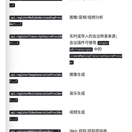
..)
图像/音频/视频分析
api.registerMediaUnderstandingProvi
der(...)
实时或导入的会议转录来源；
api.registerTranscriptSourceProvide
会议插件可使用
r(...)
plugin-
中的
sdk/transcripts
createMeetingTranscriptSourceProvid
er
图像生成
api.registerImageGenerationProvider
(...)
音乐生成
api.registerMusicGenerationProvider
(...)
视频生成
api.registerVideoGenerationProvider
(...)
Web 获取/抓取提供商
api.registerWebFetchProvider(...)