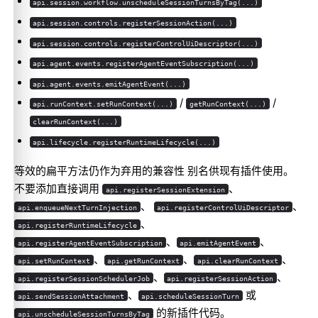
api.session.workflow.unscheduleSessionTurnsByTag(...)
api.session.controls.registerSessionAction(...)
api.session.controls.registerControlUiDescriptor(...)
api.agent.events.registerAgentEventSubscription(...)
api.agent.events.emitAgentEvent(...)
/
/
api.runContext.setRunContext(...)
getRunContext(...)
clearRunContext(...)
api.lifecycle.registerRuntimeLifecycle(...)
等效的扁平方法仍作为弃用的兼容性 别名供现有插件使用。
不要添加直接调用
、
api.registerSessionExtension
、
、
api.enqueueNextTurnInjection
api.registerControlUiDescriptor
、
api.registerRuntimeLifecycle
、
、
api.registerAgentEventSubscription
api.emitAgentEvent
、
、
、
api.setRunContext
api.getRunContext
api.clearRunContext
、
、
api.registerSessionSchedulerJob
api.registerSessionAction
、
或
api.sendSessionAttachment
api.scheduleSessionTurn
的新插件代码。
api.unscheduleSessionTurnsByTag