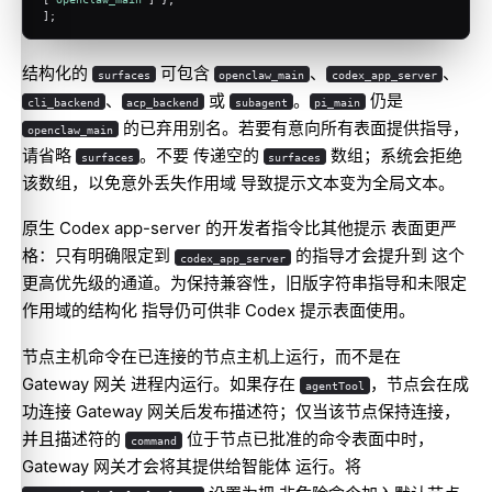
];
结构化的
可包含
、
、
surfaces
openclaw_main
codex_app_server
、
或
。
仍是
cli_backend
acp_backend
subagent
pi_main
的已弃用别名。若要有意向所有表面提供指导，
openclaw_main
请省略
。不要 传递空的
数组；系统会拒绝
surfaces
surfaces
该数组，以免意外丢失作用域 导致提示文本变为全局文本。
原生 Codex app-server 的开发者指令比其他提示 表面更严
格：只有明确限定到
的指导才会提升到 这个
codex_app_server
更高优先级的通道。为保持兼容性，旧版字符串指导和未限定
作用域的结构化 指导仍可供非 Codex 提示表面使用。
节点主机命令在已连接的节点主机上运行，而不是在
Gateway 网关 进程内运行。如果存在
，节点会在成
agentTool
功连接 Gateway 网关后发布描述符；仅当该节点保持连接，
并且描述符的
位于节点已批准的命令表面中时，
command
Gateway 网关才会将其提供给智能体 运行。将