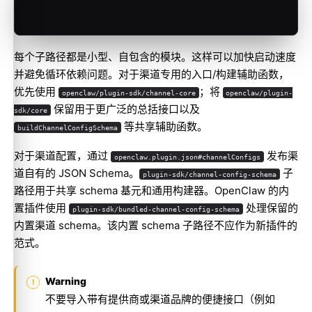
每个子路径都是小型、自包含的模块。这样可以加快启动速度
并避免循环依赖问题。对于渠道专用的入口/构建辅助函数，
优先使用
；将
openclaw/plugin-sdk/channel-core
openclaw/plugin-
保留用于更广泛的总括接口以及
sdk/core
等共享辅助函数。
buildChannelConfigSchema
对于渠道配置，通过
发布渠
openclaw.plugin.json#channelConfigs
道自有的 JSON Schema。
子
plugin-sdk/channel-config-schema
路径用于共享 schema 基元和通用构建器。OpenClaw 的内
置插件使用
处理保留的
plugin-sdk/bundled-channel-config-schema
内置渠道 schema。该内置 schema 子路径不应作为新插件的
范式。
Warning
不要导入带有提供商或渠道品牌的便捷接口（例如