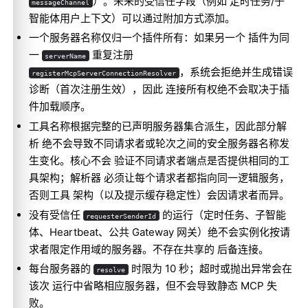
）。未来的受信任字段（例如 定时任务/子
messageChannel
智能体用户上下文）可以通过附加方式添加。
一个服务器名称仅归一个插件所有：如果另一个 插件为同
一
重复注册
serverName
，系统会拒绝并生成错误
registerMcpServerConnectionResolver
诊断（首次注册生效），因此 连接所有权绝不会取决于插
件加载顺序。
工具名称根据完整的已声明服务器集合派生，因此部分解
析 绝不会导致不同请求者或轮次之间的安全服务器名称发
生变化。核心不会 验证不同请求者端点是否提供相同的工
具架构；解析器 必须让每个请求者都指向同一逻辑服务，
否则工具 架构（以及提示缓存稳定性）会因请求者而异。
没有受信任
的运行（定时任务、子智能
requesterSenderId
体、Heartbeat、公共 Gateway 网关）绝不会实例化按请
求者限定作用域的服务器。不存在共享的 后备连接。
每台服务器的
时限为 10 秒；超时或抛出异常会在
resolve
该次 运行中省略相应服务器，但不会导致静态 MCP 失
败。