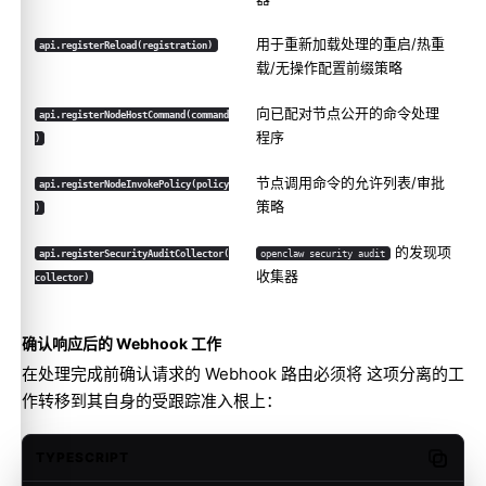
用于重新加载处理的重启/热重
api.registerReload(registration)
载/无操作配置前缀策略
向已配对节点公开的命令处理
api.registerNodeHostCommand(command
程序
)
节点调用命令的允许列表/审批
api.registerNodeInvokePolicy(policy
策略
)
的发现项
api.registerSecurityAuditCollector(
openclaw security audit
收集器
collector)
确认响应后的 Webhook 工作
在处理完成前确认请求的 Webhook 路由必须将 这项分离的工
作转移到其自身的受跟踪准入根上：
TYPESCRIPT
Copy c