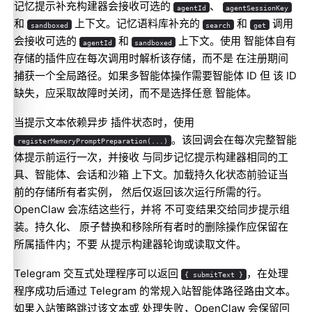
记忆提示补充构建器会接收可选的
、
agentId
agentSessionKey
和
上下文。记忆语料库补充的
和
调用
sandboxed
search
get
会接收可选的
和
上下文。使用 智能体自有
agentId
sandboxed
存储的插件应在每次调用时解析该存储，而不是 在注册期间
捕获一个全局路径。如果多智能体操作需要智能体 ID 但 该 ID
缺失，应采取故障时关闭，而不是选择任意 智能体。
当提示文本依赖异步 插件状态时，使用
。该回调会在每次完整智能
registerMemoryPromptPreparation(...)
体提示前运行一次，并接收 与同步记忆提示构建器相同的工
具、智能体、会话和沙箱 上下文。加载持久化状态前验证当
前的存储所有者实例， 然后仅返回该次运行所需的行。
OpenClaw 会冻结这些行，并将 不可变结果交给同步提示组
装。持久化、 原子替换和移除所有者时的删除操作应保留在
所属插件内；不要 从提示构建器轮询或读取文件。
Telegram 交互式处理程序可以返回
，在处理
{ submitText }
程序成功后通过 Telegram 的常规入站智能体路径路由文本。
如果入站策略跳过该文本或 处理失败，OpenClaw 会保留回