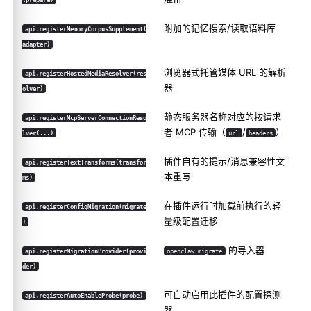
附加的记忆搜索/读取语料库
api.registerMemoryCorpusSupplement(
adapter)
浏览器式托管媒体 URL 的解析
api.registerHostedMediaResolver(res
器
olver)
静态服务器名称对应的按请求
api.registerMcpServerConnectionReso
者 MCP 传输（
/
）
lver(...)
url
headers
插件自有的提示/消息兼容性文
api.registerTextTransforms(transfor
本重写
ms)
在插件运行时加载前执行的轻
api.registerConfigMigration(migrate
量级配置迁移
)
的导入器
api.registerMigrationProvider(provi
openclaw migrate
der)
可自动启用此插件的配置探测
api.registerAutoEnableProbe(probe)
器