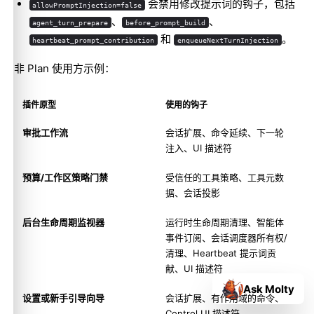
会禁用修改提示词的钩子，包括
allowPromptInjection=false
、
、
agent_turn_prepare
before_prompt_build
和
。
heartbeat_prompt_contribution
enqueueNextTurnInjection
非 Plan 使用方示例：
插件原型
使用的钩子
审批工作流
会话扩展、命令延续、下一轮
注入、UI 描述符
预算/工作区策略门禁
受信任的工具策略、工具元数
据、会话投影
后台生命周期监视器
运行时生命周期清理、智能体
事件订阅、会话调度器所有权/
清理、Heartbeat 提示词贡
献、UI 描述符
Ask Molty
设置或新手引导向导
会话扩展、有作用域的命令、
Control UI 描述符