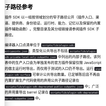
子路径参考
插件 SDK 以一组按领域划分的窄子路径公开（插件入口、渠
道、提供商、身份验证、运行时、能力、记忆以及保留的内置
插件辅助函数）。完整目录及其分组链接请参阅
插件 SDK 子
路径
。
编译器入口点清单位于
scripts/lib/plugin-sdk-
；类型化公共导出不包括
entrypoints.json
scripts/lib/plugin-
中列出的内部子路径。该列
sdk-private-local-only-subpaths.json
表中的生产入口会为单独发布的官方插件保留仅限 JavaScript
的宿主运行时导出，而仅用于测试的入口仍不导出。运行
pnpm
可审计公共导出数量。已足够陈旧且不再由
plugin-sdk:surface
内置扩展生产代码使用的弃用公共子路径记录在
中；广泛
scripts/lib/plugin-sdk-deprecated-public-subpaths.json
的弃用重导出 barrel 记录在
scripts/lib/plugin-sdk-deprecated-
中。
barrel-subpaths.json