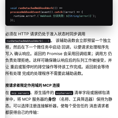
void
runDetachedWebhookWork
(
() =>
processWebhookEvent
(event)).
catch
(
(
error
) =>
 {
  runtime.
error
?.(
`Webhook 分派失败：
${
String
(error)}
`
);
});
必须在 HTTP 请求仍处于准入状态时同步调用
。 该辅助函数会立即预留一个独立
runDetachedWebhookWork(...)
根，然后在下一个微任务中启动 回调，以便请求处理程序先
写入 确认响应。返回的 Promise 会采用回调结果；调用方 仍
负责处理拒绝。这样可确保确认响应后的队列工作被接受，并
让 重启或暂停时的排空操作等待该工作完成。返回前会等待
所有处理 完成的处理程序不需要此辅助函数。
按请求者限定作用域的 MCP 连接
在
、原生插件的
清单字段或捆绑包清
mcp.servers
mcpServers
单中，将 MCP 服务器的
身份
（名称、工具筛选器）保持为静
态。可以选择注册连接解析器，使每个受信任的 消息请求者
都获得自己的传输：