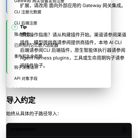
Gateway 网关设备发现注册
扩展，请改用
面向外部应用的 Gateway 网关集成
。
CLI 注册元数据
CLI 后端注册
Tip
独占槽位
想找操作指南？请从
构建插件
开始。渠道请参阅
渠道
插件
，模型提供商请参阅
提供商插件
，本地 AI CLI
已弃用的记忆嵌入适配器
后端请参阅
CLI 后端插件
，原生智能体执行器请参阅
事件和生命周期
Agent harness plugins
，工具或生命周期钩子请参
阅
插件钩子
。
钩子决策语义
API 对象字段
内部模块约定
导入约定
相关内容
始终从具体的子路径导入：
TYPESCRIPT
Copy c