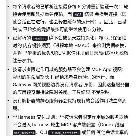
每个请求者的已解析连接最多每 5 分钟重新验证一次： 轮
换会使用新凭据重建传输，而
结果 会撤销连接（即
null
使会话正在进行，也会释放缓存的运行时）。因此，已撤
销或 已轮换的凭据最多可能继续使用 5 分钟。
已解析的
绝不会被记录或持久化；核心只保留临
headers
时的 内存键控摘要（进程本地 HMAC）来检测凭据轮换，
并将 已解析的标头/URL 凭据值注册到日志/调试捕获 脱敏
注册表中。
按请求者限定作用域的服务器不会创建 MCP App 视图：
视图的生命周期长于 经请求者身份验证的运行，而
Gateway 网关视图边界没有请求者 身份，因此这些服务器
的应用预览保持故障时关闭。工具结果 不受影响。
没有解析器的静态服务器会保持现有的会话作用域生命周
期。
**Harness 交付规则：**按请求者限定作用域的服务器绝
不会进入 harness 原生 MCP 客户端配置（Codex 线程
、CLI
或任何 其他会话共享的
mcp_servers
-c mcp_servers=…