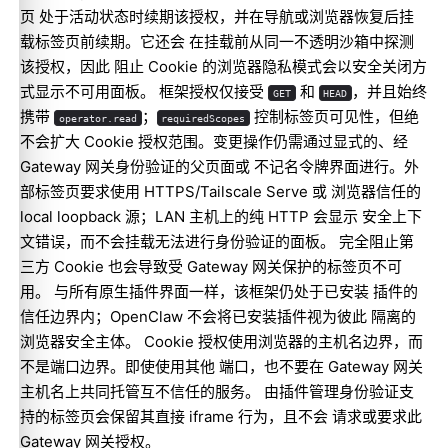
页 处于活动状态时续期该授权，并在导航或浏览器恢复后挂
载标签页前续期。它还会 在挂载前从同一不透明沙箱中探测
该授权，因此 阻止 Cookie 的浏览器隐私模式会以安全关闭方
式显示不可用面板。 框架授权仅接受
和
，并且始终
GET
HEAD
携带
；
控制标签页可见性，但绝
operator.read
requiredScopes
不会扩大 Cookie 授权范围。变更操作仍需通过显式的、经
Gateway 网关身份验证的父页面或 不记名令牌界面进行。外
部标签页要求使用 HTTPS/Tailscale Serve 或 浏览器信任的
local loopback 源；LAN 主机上的纯 HTTP 会显示 安全上下
文错误，而不会挂载无法进行身份验证的面板。 完全阻止第
三方 Cookie 也会导致受 Gateway 网关保护的标签页不可
用。 与所有原生插件界面一样，该框架仍处于已安装 插件的
信任边界内；OpenClaw 不会将已安装插件视为彼此 隔离的
浏览器安全主体。 Cookie 授权使用浏览器的主机名边界，而
不是端口边界。即使使用其他 端口，也不要在 Gateway 网关
主机名上共同托管互不信任的服务。 由插件管理身份验证支
持的标签页会保留其直接 iframe 行为，且不会 请求或要求此
Gateway 网关授权。