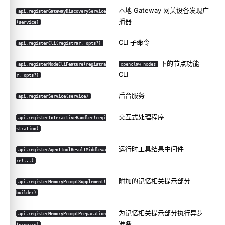
本地 Gateway 网关设备发现广
api.registerGatewayDiscoveryService
播器
(service)
CLI 子命令
api.registerCli(registrar, opts?)
下的节点功能
api.registerNodeCliFeature(registra
openclaw nodes
CLI
r, opts?)
后台服务
api.registerService(service)
交互式处理程序
api.registerInteractiveHandler(regi
stration)
运行时工具结果中间件
api.registerAgentToolResultMiddlewa
re(...)
附加的记忆相关提示部分
api.registerMemoryPromptSupplement(
builder)
为记忆相关提示部分执行异步
api.registerMemoryPromptPreparation
准备
(prepare)