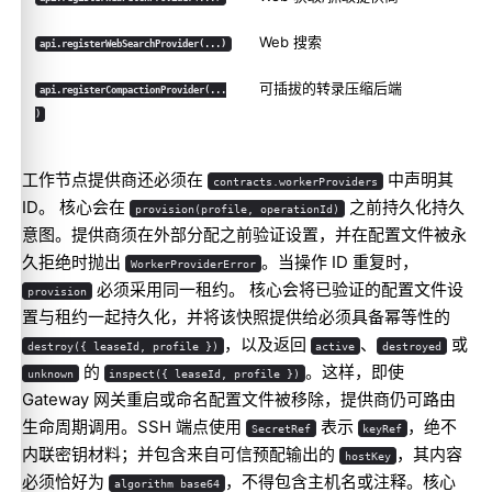
Web 搜索
api.registerWebSearchProvider(...)
可插拔的转录压缩后端
api.registerCompactionProvider(...
)
工作节点提供商还必须在
中声明其
contracts.workerProviders
ID。 核心会在
之前持久化持久
provision(profile, operationId)
意图。提供商须在外部分配之前验证设置，并在配置文件被永
久拒绝时抛出
。当操作 ID 重复时，
WorkerProviderError
必须采用同一租约。 核心会将已验证的配置文件设
provision
置与租约一起持久化，并将该快照提供给必须具备幂等性的
，以及返回
、
或
destroy({ leaseId, profile })
active
destroyed
的
。这样，即使
unknown
inspect({ leaseId, profile })
Gateway 网关重启或命名配置文件被移除，提供商仍可路由
生命周期调用。SSH 端点使用
表示
，绝不
SecretRef
keyRef
内联密钥材料；并包含来自可信预配输出的
，其内容
hostKey
必须恰好为
，不得包含主机名或注释。核心
algorithm base64