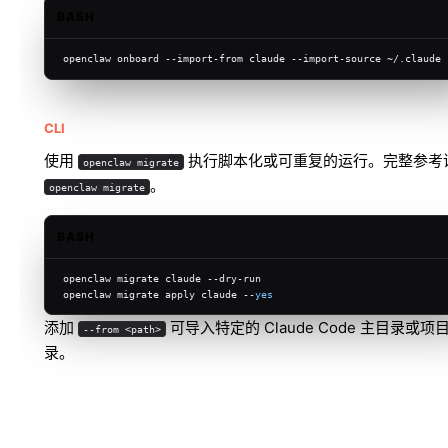
BASH
openclaw onboard --import-from claude --import-source ~/.claude
CLI
使用
执行脚本化或可重复的运行。完整参考
openclaw migrate
。
openclaw migrate
BASH
openclaw migrate claude --dry-run
openclaw migrate apply claude --
yes
添加
可导入特定的 Claude Code 主目录或项
--from <path>
录。