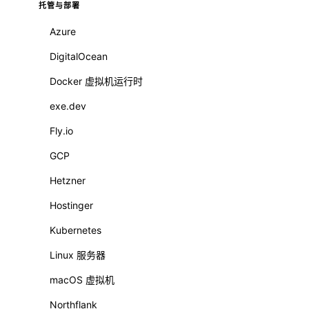
托管与部署
Azure
DigitalOcean
Docker 虚拟机运行时
exe.dev
Fly.io
GCP
Hetzner
Hostinger
Kubernetes
Linux 服务器
macOS 虚拟机
Northflank