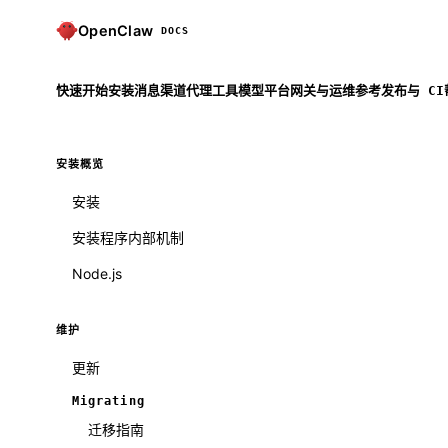
OpenClaw
DOCS
快速开始
安装
消息渠道
代理
工具
模型
平台
网关与运维
参考
发布与 CI
安装概览
安装
安装程序内部机制
Node.js
维护
更新
Migrating
迁移指南