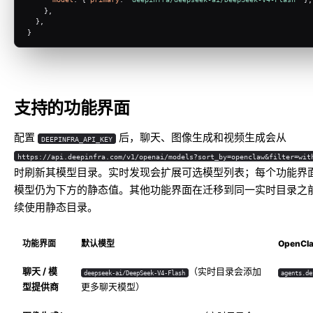
    },
  },
}
支持的功能界面
配置
后，聊天、图像生成和视频生成会从
DEEPINFRA_API_KEY
https://api.deepinfra.com/v1/openai/models?sort_by=openclaw&filter=wit
时刷新其模型目录。实时发现会扩展可选模型列表；每个功能界
模型仍为下方的静态值。其他功能界面在迁移到同一实时目录之
续使用静态目录。
功能界面
默认模型
OpenC
聊天 / 模
（实时目录会添加
deepseek-ai/DeepSeek-V4-Flash
agents.de
型提供商
更多聊天模型）