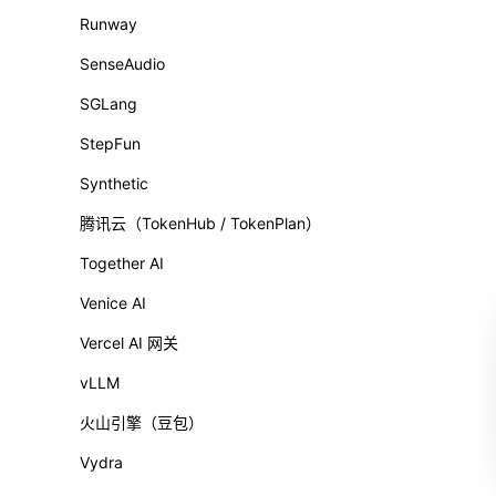
Runway
SenseAudio
SGLang
StepFun
Synthetic
腾讯云（TokenHub / TokenPlan）
Together AI
Venice AI
Vercel AI 网关
vLLM
火山引擎（豆包）
Vydra