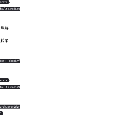
、
erate
faults.mediaModels.imag
像理解
频转录
der: "deepinfra"
、
erate
faults.mediaModels.vide
arch.provider:
"
。