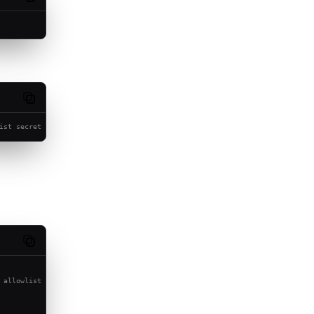
Copy code
ist secret
Copy code
 allowlist secret