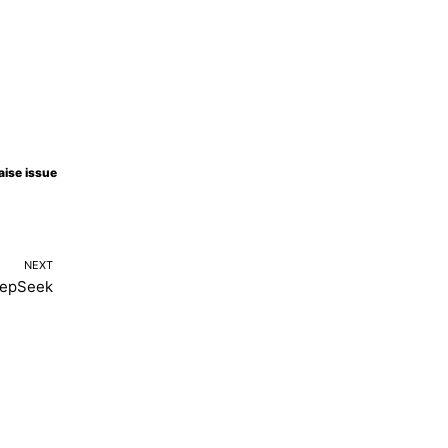
aise issue
NEXT
epSeek