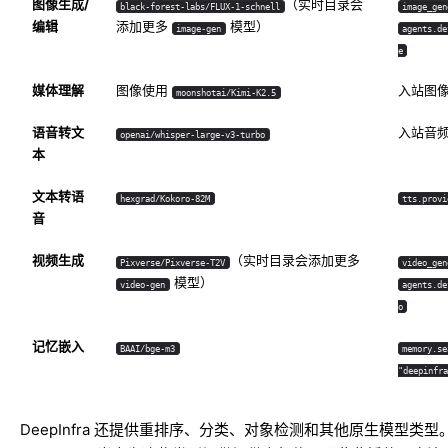
图像生成/
（实时目录会
black-forest-labs/FLUX-1-schnell
image_gen
编辑
添加更多
模型）
image-gen
agents.de
e
媒体理解
图像使用
入站图
moonshotai/Kimi-K2.5
语音转文
入站音
openai/whisper-large-v3-turbo
本
文本转语
hexgrad/Kokoro-82M
tts.provi
音
视频生成
（实时目录会添加更多
Pixverse/Pixverse-T2V
video_gen
模型）
video-gen
agents.de
o
记忆嵌入
BAAI/bge-m3
memory.se
"deepinfra
DeepInfra 还提供重排序、分类、对象检测和其他原生模型类型