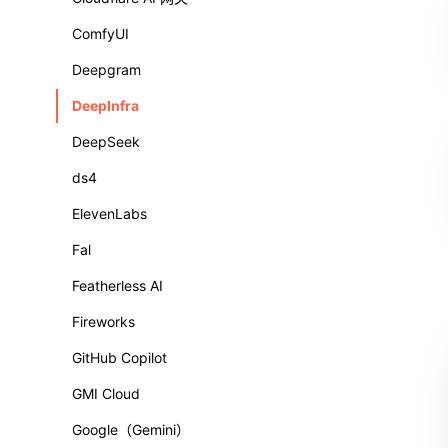
ComfyUI
Deepgram
DeepInfra
DeepSeek
ds4
ElevenLabs
Fal
Featherless AI
Fireworks
GitHub Copilot
GMI Cloud
Google（Gemini）