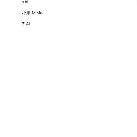
xAI
小米 MiMo
Z.AI