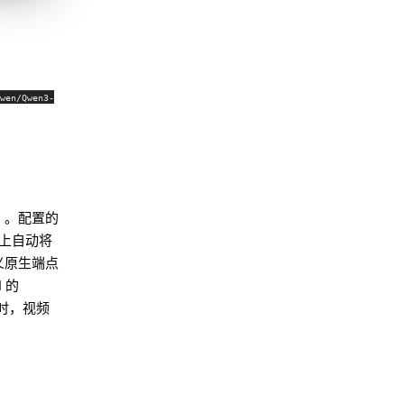
wen/Qwen3-
）。配置的
上自动将
义原生端点
 的
时，视频
Molty