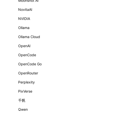
Moonshot AI
NovitaAI
NVIDIA
Ollama
Ollama Cloud
OpenAI
OpenCode
OpenCode Go
OpenRouter
Perplexity
PixVerse
千帆
Qwen