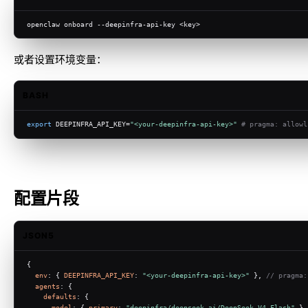
openclaw onboard --deepinfra-api-key <key>
或者设置环境变量：
BASH
export
 DEEPINFRA_API_KEY=
"<your-deepinfra-api-key>"
# pragma: allowl
配置片段
JSON5
{
env
: { 
DEEPINFRA_API_KEY
: 
"<your-deepinfra-api-key>"
 }, 
// pragma:
agents
: {
defaults
: {
model
: { 
primary
: 
"deepinfra/deepseek-ai/DeepSeek-V4-Flash"
 },