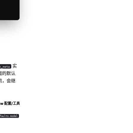
实
h_meta
面的默认
前，会继
law 配置/工具
faults.model