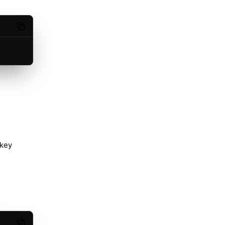
Copy code
key
Copy code