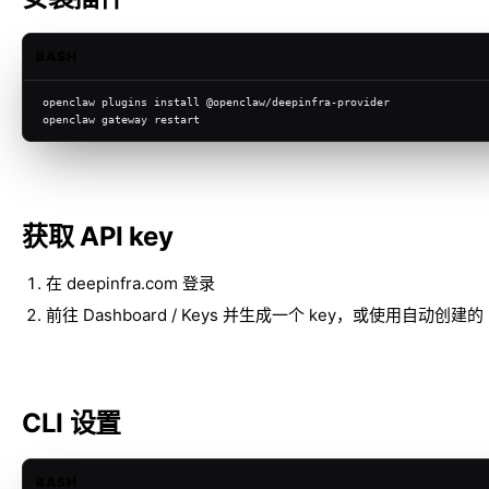
BASH
openclaw plugins install @openclaw/deepinfra-provider
openclaw gateway restart
获取 API key
在
deepinfra.com
登录
前往 Dashboard / Keys 并生成一个 key，或使用自动创建的 
CLI 设置
BASH