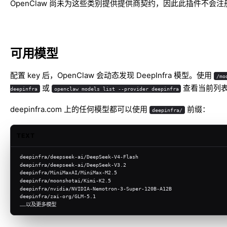
OpenClaw 尚未为这些类别提供提供商契约，因此此插件不会
可用模型
配置 key 后，OpenClaw 会动态发现 DeepInfra 模型。使用
/mo
或
查看当前列
deepinfra
openclaw models list --provider deepinfra
deepinfra.com
上的任何模型都可以使用
前缀：
deepinfra/
TEXT
deepinfra/deepseek-ai/DeepSeek-V4-Flash
deepinfra/deepseek-ai/DeepSeek-V3.2
deepinfra/MiniMaxAI/MiniMax-M2.5
deepinfra/moonshotai/Kimi-K2.5
deepinfra/nvidia/NVIDIA-Nemotron-3-Super-120B-A12B
deepinfra/zai-org/GLM-5.1
……以及更多模型