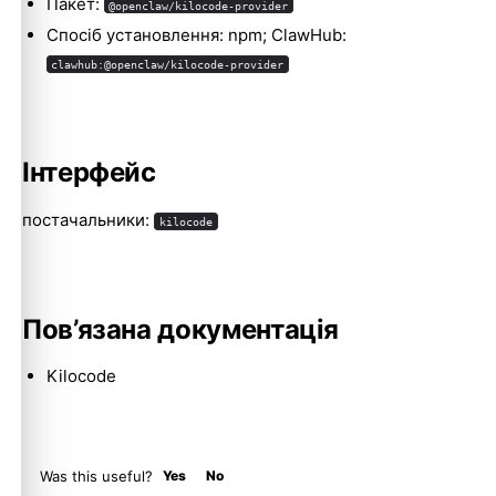
Пакет:
@openclaw/kilocode-provider
Спосіб установлення: npm; ClawHub:
clawhub:@openclaw/kilocode-provider
Molty
Інтерфейс
постачальники:
kilocode
Пов’язана документація
Kilocode
Was this useful?
Yes
No