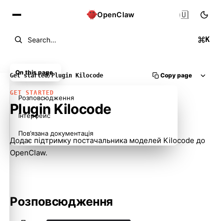
🇺🇦
OpenClaw
K
Search...
On this page
Copy page
Get started
/
Plugin Kilocode
GET STARTED
Розповсюдження
Plugin Kilocode
Інтерфейс
Пов’язана документація
Додає підтримку постачальника моделей Kilocode до
OpenClaw.
Розповсюдження