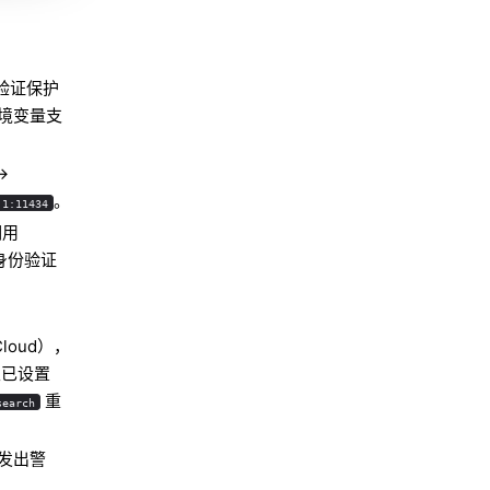
份验证保护
境变量支
→
。
.1:11434
调用
r 身份验证
loud），
且已设置
重
search
间发出警
Molty