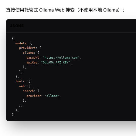
直接使用托管式 Ollama Web 搜索（不使用本地 Ollama）：
JSON5
{
models
: {
providers
: {
ollama
: {
baseUrl
: 
"https://ollama.com"
,
apiKey
: 
"OLLAMA_API_KEY"
,
      },
    },
  },
tools
: {
web
: {
search
: {
provider
: 
"ollama"
,
      },
    },
  },
}