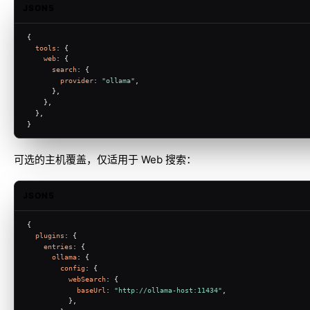
JSON5
{
tools
: {
web
: {
search
: {
provider
: 
"ollama"
,
      },
    },
  },
}
可选的主机覆盖，仅适用于 Web 搜索：
JSON5
{
plugins
: {
entries
: {
ollama
: {
config
: {
webSearch
: {
baseUrl
: 
"http://ollama-host:11434"
,
          },