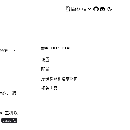
🇨🇳
简体中文
ON THIS PAGE
page
设置
配置
身份验证和请求路由
相关内容
供商， 通
ma 主机以
要
baseUrl: