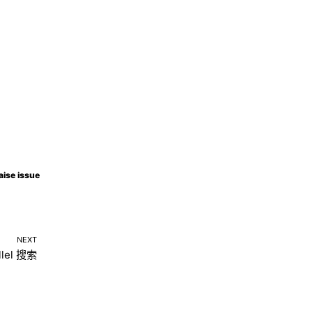
aise issue
NEXT
llel 搜索