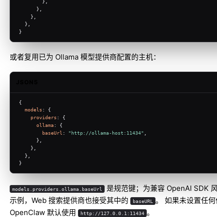
        },
      },
    },
  },
}
或者复用已为 Ollama 模型提供商配置的主机：
JSON5
{
models
: {
providers
: {
ollama
: {
baseUrl
: 
"http://ollama-host:11434"
,
      },
    },
  },
}
是规范键；为兼容 OpenAI SDK 
models.providers.ollama.baseUrl
示例，Web 搜索提供商也接受其中的
。 如果未设置任何
baseURL
OpenClaw 默认使用
。
http://127.0.0.1:11434