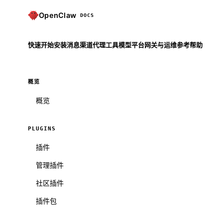
OpenClaw
DOCS
快速开始
安装
消息渠道
代理
工具
模型
平台
网关与运维
参考
帮助
概览
概览
PLUGINS
插件
管理插件
社区插件
插件包