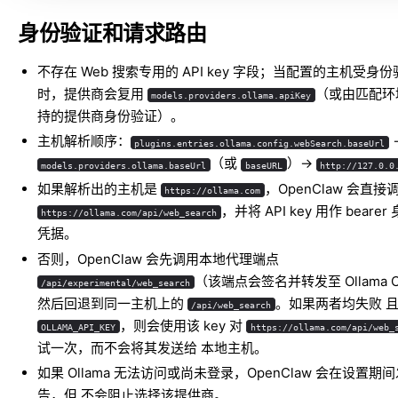
身份验证和请求路由
不存在 Web 搜索专用的 API key 字段；当配置的主机受身
时，提供商会复用
（或由匹配环
models.providers.ollama.apiKey
持的提供商身份验证）。
主机解析顺序：
plugins.entries.ollama.config.webSearch.baseUrl
（或
）→
models.providers.ollama.baseUrl
baseURL
http://127.0.0
如果解析出的主机是
，OpenClaw 会直接
https://ollama.com
，并将 API key 用作 beare
https://ollama.com/api/web_search
凭据。
否则，OpenClaw 会先调用本地代理端点
（该端点会签名并转发至 Ollama C
/api/experimental/web_search
然后回退到同一主机上的
。如果两者均失败 
/api/web_search
，则会使用该 key 对
OLLAMA_API_KEY
https://ollama.com/api/web_
试一次，而不会将其发送给 本地主机。
如果 Ollama 无法访问或尚未登录，OpenClaw 会在设置期
告，但 不会阻止选择该提供商。