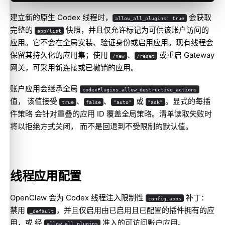
建立新的原生 Codex 线程时，
会获取
allow_all_plugins: true
完整的
快照，并且仅允许标记为可供该账户访问的
app/list
应用。它不会在全局安装、验证身份或启用应用。现有线程会
保留其持久化的应用集；使用
、
或重启 Gateway
/new
/reset
网关，可采用新连接或已撤销的应用。
账户应用会继承全局
codexPlugins.allow_destructive_actions
值， 该值接受
、
、
或
。显式的每插
true
false
"auto"
"ask"
件策略 会针对重叠的应用 ID 覆盖全局策略。清单读取失败时
将以拒绝方式关闭， 而不是回退到不受限制的默认值。
线程应用配置
OpenClaw 会为 Codex 线程注入限制性
补丁：
config.apps
禁用
，并且仅启用由已启用且已配置的插件拥有的应
_default
用，或 经
准入的可访问账户应用。
allow_all_plugins