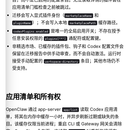
应用清单门槛检查之前被跳过。
迁移会写入显式插件身份（
和
marketplaceName
）；不会写入本地
缓存路径。
pluginName
marketplacePath
是唯一的全局启用开关；不存在授予
codexPlugins.enabled
任意安装权限的
通配符或配置键。
plugins["*"]
非精选市场、已缓存的插件包、钩子和 Codex 配置文件会
保留在迁移报告中供手动审查，而不会自动激活。运行时
接受手动配置的
条目；其他市场仍不
workspace-directory
受支持。
应用清单和所有权
OpenClaw 通过 app-server
读取 Codex 应用清
app/list
单，将其在内存中缓存一小时，并异步刷新过期或缺失的条
目。该缓存仅限当前进程；重启 CLI 或 Gateway 网关会清除