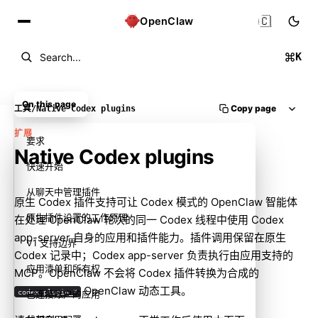
🇨🇳
OpenClaw
K
Search...
On this page
Copy page
工具
/
Native Codex plugins
扩展
要求
Native Codex plugins
快速开始
从聊天中管理插件
原生 Codex 插件支持可让 Codex 模式的 OpenClaw 智能体
原生插件设置的工作原理
在处理 OpenClaw 轮次的同一 Codex 线程中使用 Codex
app-server 自身的应用和插件能力。插件调用保留在原生
V1 支持边界
Codex 记录中；Codex app-server 负责执行由应用支持的
应用清单和所有权
MCP。OpenClaw 不会将 Codex 插件转换为合成的
OpenClaw 动态工具。
codex_plugin_*
已连接账户的应用