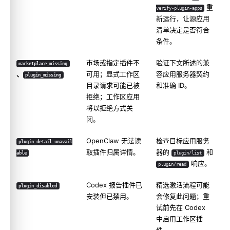
重
verify-plugin-apps
新运行，让源应用
清单决定是否符合
条件。
市场或指定插件不
验证下文所述的兼
marketplace_missing
、
可用；显式工作区
容应用服务器契约
plugin_missing
目录请求可能已被
和准确 ID。
拒绝；工作区应用
将以拒绝方式关
闭。
OpenClaw 无法读
检查目标应用服务
plugin_detail_unavail
取插件归属详情。
器的
和
able
plugin/list
响应。
plugin/read
Codex 报告插件已
精选激活流程可能
plugin_disabled
安装但已禁用。
会修复此问题；重
试前先在 Codex
中启用工作区插