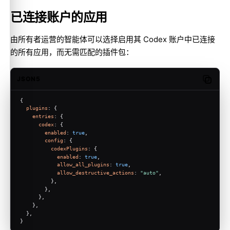
已连接账户的应用
由所有者运营的智能体可以选择启用其 Codex 账户中已连接
的所有应用，而无需匹配的插件包：
JSON5
Copy c
{
plugins
: {
entries
: {
codex
: {
enabled
: 
true
,
config
: {
codexPlugins
: {
enabled
: 
true
,
allow_all_plugins
: 
true
,
allow_destructive_actions
: 
"auto"
,
          },
        },
      },
    },
  },
}