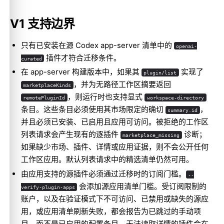
V1 支持边界
只有已安装在源 Codex app-server 清单中的
openai-
插件才符合迁移条件。
curated
在 app-server 构建版本中，如果其
实现了
plugin/list
，并为无路径工作区摘要返回
marketplaceKinds
，则运行时也支持显式
remotePluginId
workspace-directory
条目。这些条目必须使用其市场限定的确切
，
summary.id
并且必须已安装、已启用且应用可访问。被拒绝的工作区
列表请求会产生现有的逐插件
诊断；
marketplace_missing
如果缺少市场、插件、详情或应用证据，则不会公开任何
工作区应用。默认列表请求中的精选清单仍然可用。
由应用支持的源插件必须通过迁移时的订阅门槛。
--
会添加源应用清单门槛。受订阅限制的
verify-plugin-apps
账户，以及在验证模式下不可访问、已禁用或缺失的源应
用，或应用清单刷新失败，都会报告为已跳过的手动项
目，而不是已启用的配置条目。无法读取详情的插件会在