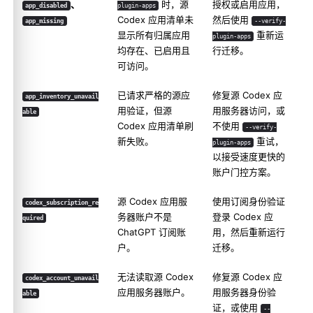
、
时，源
授权或启用应用，
app_disabled
plugin-apps
Codex 应用清单未
然后使用
app_missing
--verify-
显示所有归属应用
重新运
plugin-apps
均存在、已启用且
行迁移。
可访问。
已请求严格的源应
修复源 Codex 应
app_inventory_unavail
用验证，但源
用服务器访问，或
able
Codex 应用清单刷
不使用
--verify-
新失败。
重试，
plugin-apps
以接受速度更快的
账户门控方案。
源 Codex 应用服
使用订阅身份验证
codex_subscription_re
务器账户不是
登录 Codex 应
quired
ChatGPT 订阅账
用，然后重新运行
户。
迁移。
无法读取源 Codex
修复源 Codex 应
codex_account_unavail
应用服务器账户。
用服务器身份验
able
证，或使用
--