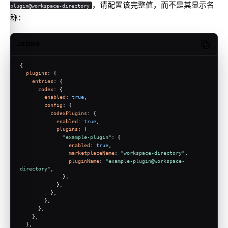
，请配置该完整值，而不是其显示名
plugin@workspace-directory
称：
JSON5
Copy c
{
plugins
: {
entries
: {
codex
: {
enabled
: 
true
,
config
: {
codexPlugins
: {
enabled
: 
true
,
plugins
: {
"example-plugin"
: {
enabled
: 
true
,
marketplaceName
: 
"workspace-directory"
,
pluginName
: 
"example-plugin@workspace-
directory"
,
              },
            },
          },
        },
      },
    },
  },