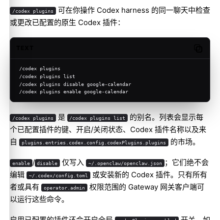
可在你操作 Codex harness 的同一聊天中检查
/codex plugins
或更改已配置的原生 Codex 插件：
TEXT
Copy c
/codex plugins
/codex plugins list
/codex plugins disable google-calendar
/codex plugins enable google-calendar
是
的别名。列表会显示每
/codex plugins
/codex plugins list
个已配置插件的键、开启/关闭状态、Codex 插件名称以及来
自
的市场。
plugins.entries.codex.config.codexPlugins.plugins
/
仅写入
；它们绝不会
enable
disable
~/.openclaw/openclaw.json
编辑
或安装新的 Codex 插件。只有所有
~/.codex/config.toml
者或具有
权限范围的 Gateway 网关客户端可
operator.admin
以运行这些命令。
启用已配置的插件还会开启全局
开关。如