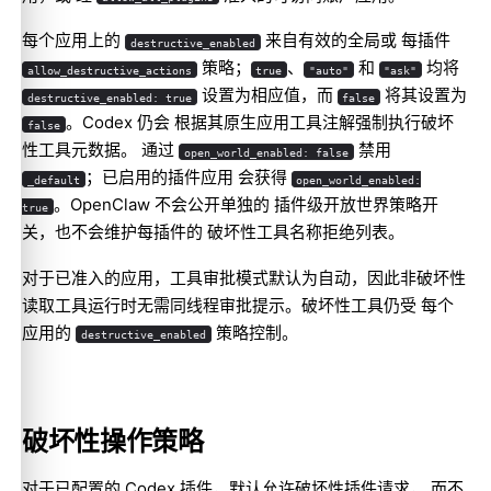
每个应用上的
来自有效的全局或 每插件
destructive_enabled
策略；
、
和
均将
allow_destructive_actions
true
"auto"
"ask"
设置为相应值，而
将其设置为
destructive_enabled: true
false
。Codex 仍会 根据其原生应用工具注解强制执行破坏
false
性工具元数据。 通过
禁用
open_world_enabled: false
；已启用的插件应用 会获得
_default
open_world_enabled:
。OpenClaw 不会公开单独的 插件级开放世界策略开
true
关，也不会维护每插件的 破坏性工具名称拒绝列表。
对于已准入的应用，工具审批模式默认为自动，因此非破坏性
读取工具运行时无需同线程审批提示。破坏性工具仍受 每个
应用的
策略控制。
destructive_enabled
破坏性操作策略
对于已配置的 Codex 插件，默认允许破坏性插件请求， 而不