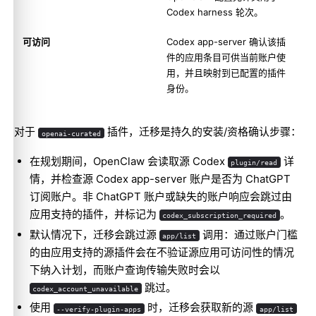
Codex harness 轮次。
可访问
Codex app-server 确认该插
件的应用条目可供当前账户使
用，并且映射到已配置的插件
身份。
对于
插件，迁移是持久的安装/资格确认步骤：
openai-curated
在规划期间，OpenClaw 会读取源 Codex
详
plugin/read
情，并检查源 Codex app-server 账户是否为 ChatGPT
订阅账户。非 ChatGPT 账户或缺失的账户响应会跳过由
应用支持的插件，并标记为
。
codex_subscription_required
默认情况下，迁移会跳过源
调用：通过账户门槛
app/list
的由应用支持的源插件会在不验证源应用可访问性的情况
下纳入计划，而账户查询传输失败时会以
跳过。
codex_account_unavailable
使用
时，迁移会获取新的源
--verify-plugin-apps
app/list