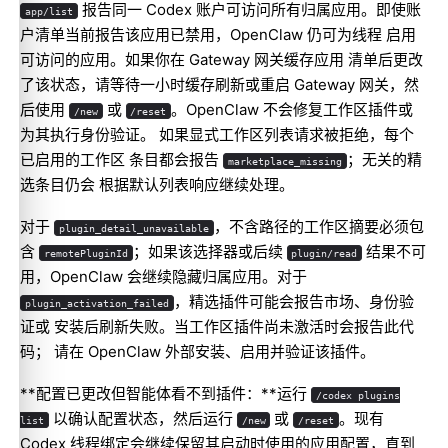
报告同一 Codex 账户可访问所有归属应用。即使账
app/list
户清单当前报告该应用已禁用，OpenClaw 仍可为线程 启用
可访问的应用。如果你在 Gateway 网关缓存应用 清单后更改
了该状态，请等待一小时缓存刷新或重启 Gateway 网关，然
后使用
或
。OpenClaw 不会修复工作区插件或
/new
/reset
为其执行身份验证。 如果显式工作区列表请求被拒绝，每个
已启用的工作区 条目都会报告
；无关的精
marketplace_missing
选条目仍会 根据默认列表响应继续处理。
对于
，不含路径的工作区摘要必须包
plugin_detail_unavailable
含
；如果该选择器或后续
结果不可
remotePluginId
plugin/read
用，OpenClaw 会继续隐藏归属应用。对于
，精选插件可能会报告市场、身份验
plugin_activation_failed
证或 安装后刷新失败。当工作区插件尚未激活时会报告此代
码； 请在 OpenClaw 外部安装、启用并验证该插件。
**配置已更改但智能体看不到插件：**运行
/codex plugins
以确认配置状态，然后运行
或
。现有
list
/new
/reset
Codex 线程绑定会继续保留其启动时使用的应用配置，直到