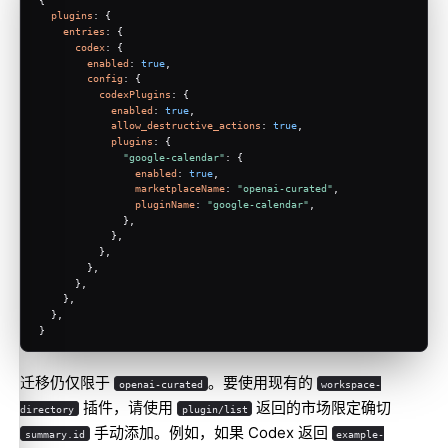
plugins
: {
entries
: {
codex
: {
enabled
: 
true
,
config
: {
codexPlugins
: {
enabled
: 
true
,
allow_destructive_actions
: 
true
,
plugins
: {
"google-calendar"
: {
enabled
: 
true
,
marketplaceName
: 
"openai-curated"
,
pluginName
: 
"google-calendar"
,
              },
            },
          },
        },
      },
    },
  },
}
迁移仍仅限于
。要使用现有的
openai-curated
workspace-
插件，请使用
返回的市场限定确切
directory
plugin/list
手动添加。例如，如果 Codex 返回
summary.id
example-