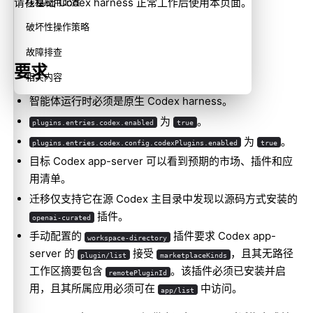
请在基础
Codex harness
正常工作后使用本页面。
线程应用配置
破坏性操作策略
故障排查
要求
相关内容
智能体运行时必须是原生 Codex harness。
为
。
plugins.entries.codex.enabled
true
为
。
plugins.entries.codex.config.codexPlugins.enabled
true
目标 Codex app-server 可以看到预期的市场、插件和应
用清单。
迁移仅支持它在源 Codex 主目录中发现以源码方式安装的
插件。
openai-curated
手动配置的
插件要求 Codex app-
workspace-directory
server 的
接受
，且其无路径
plugin/list
marketplaceKinds
工作区摘要包含
。该插件必须已安装并启
remotePluginId
用，且其所属应用必须可在
中访问。
app/list