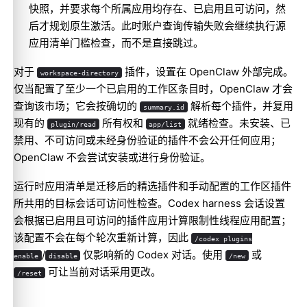
快照，并要求每个所属应用均存在、已启用且可访问，然
后才规划原生激活。此时账户查询传输失败会继续执行源
应用清单门槛检查，而不是直接跳过。
对于
插件，设置在 OpenClaw 外部完成。
workspace-directory
仅当配置了至少一个已启用的工作区条目时，OpenClaw 才会
查询该市场；它会按确切的
解析每个插件，并复用
summary.id
现有的
所有权和
就绪检查。未安装、已
plugin/read
app/list
禁用、不可访问或未经身份验证的插件不会公开任何应用；
OpenClaw 不会尝试安装或进行身份验证。
运行时应用清单是迁移后的精选插件和手动配置的工作区插件
所共用的目标会话可访问性检查。Codex harness 会话设置
会根据已启用且可访问的插件应用计算限制性线程应用配置；
该配置不会在每个轮次重新计算，因此
/codex plugins
/
仅影响新的 Codex 对话。使用
或
enable
disable
/new
可让当前对话采用更改。
/reset