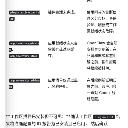
件。
插件激活未完成。
使用附带的诊断信
plugin_activation_fai
息区分市场、身份
led
验证、刷新或工作
区就绪状态故障。
应用就绪状态来自
OpenClaw 会自动
app_inventory_missin
、
空缓存或过期缓
安排异步刷新；在
g
存。
归属和就绪状态明
app_inventory_stale
确之前，插件应用
将继续被排除。
应用清单仅通过显
在后续刷新证明归
app_ownership_ambiguo
示名称匹配。
属之前，该应用会
us
一直对 Codex 线
程隐藏。
**工作区插件已安装但不可见：**确认工作区
结
plugin/list
果将准确配置的 ID 报告为已安装且已启用， 然后确认