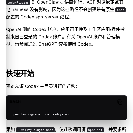
对 OpenClaw 提供商运行、ACP 对话绑定或其
codexPlugins
他 harness 没有影响，因为这些路径不会创建带有原生
apps
配置的 Codex app-server 线程。
OpenAI 侧的 Codex 账户、应用可用性及工作区应用/插件控
制来自已登录的 Codex 账户。有关 OpenAI 账户和管理模
型，请参阅
通过 ChatGPT 套餐使用 Codex
。
快速开始
预览从源 Codex 主目录进行的迁移：
BASH
Copy c
openclaw migrate codex --dry-run
添加
，使迁移调用源
，并要求所
--verify-plugin-apps
app/list