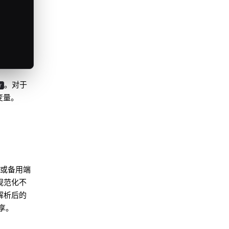
。对于
Y
变量
。
或备用端
规范化不
解析后的
享。