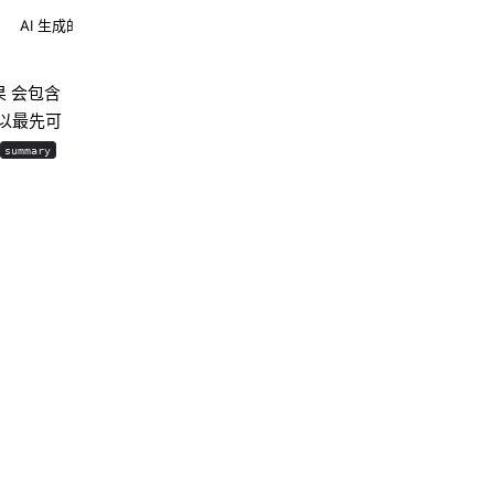
AI 生成的摘要
 会包含
以最先可
summary