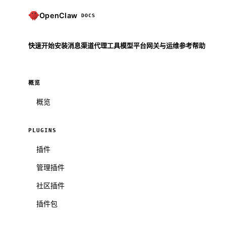
OpenClaw
DOCS
快速开始
安装
消息渠道
代理
工具
模型
平台
网关与运维
参考
帮助
概览
概览
PLUGINS
插件
管理插件
社区插件
插件包