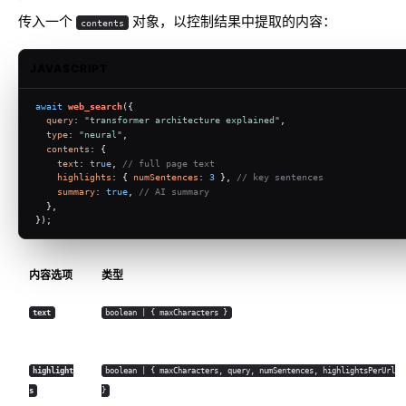
传入一个
对象，以控制结果中提取的内容：
contents
JAVASCRIPT
await
web_search
({
query
: 
"transformer architecture explained"
,
type
: 
"neural"
,
contents
: {
text
: 
true
, 
// full page text
highlights
: { 
numSentences
: 
3
 }, 
// key sentences
summary
: 
true
, 
// AI summary
  },
});
内容选项
类型
text
boolean | { maxCharacters }
highlight
boolean | { maxCharacters, query, numSentences, highlightsPerUrl
s
}