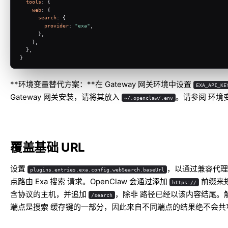
tools
: {
web
: {
search
: {
provider
: 
"exa"
,
      },
    },
  },
}
**环境变量替代方案：**在 Gateway 网关环境中设置
EXA_API_KE
Gateway 网关安装，请将其放入
。请参阅
环境
~/.openclaw/.env
覆盖基础 URL
设置
，以通过兼容代理
plugins.entries.exa.config.webSearch.baseUrl
点路由 Exa 搜索 请求。OpenClaw 会通过添加
前缀来
https://
含协议的主机，并追加
，除非 路径已经以该内容结尾。
/search
端点是搜索 缓存键的一部分，因此来自不同端点的结果绝不会共