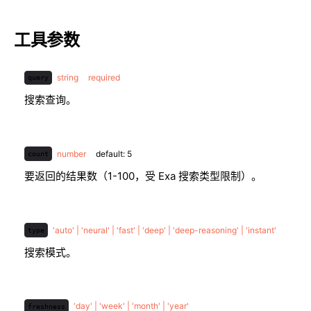
工具参数
string
required
query
搜索查询。
number
default: 5
count
要返回的结果数（1-100，受 Exa 搜索类型限制）。
'auto' | 'neural' | 'fast' | 'deep' | 'deep-reasoning' | 'instant'
type
搜索模式。
'day' | 'week' | 'month' | 'year'
freshness