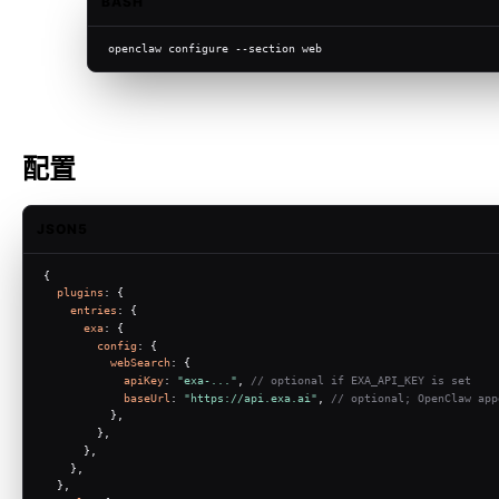
BASH
openclaw configure --section web
配置
JSON5
{
plugins
: {
entries
: {
exa
: {
config
: {
webSearch
: {
apiKey
: 
"exa-..."
, 
// optional if EXA_API_KEY is set
baseUrl
: 
"https://api.exa.ai"
, 
// optional; OpenClaw app
          },
        },
      },
    },
  },