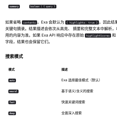
summary
boolean | { query }
如果省略
，Exa 会默认为
，因此结果
contents
{ highlights: true }
关键句摘录。结果描述会依次从高亮、 摘要和完整文本中解析，
用的内容为准。如果 Exa API 响应中存在原始
和
highlightScores
字段，结果也会保留它们。
搜索模式
模式
描述
Exa 选择最佳模式（默认）
auto
基于语义/含义的搜索
neural
快速关键词搜索
fast
全面深入搜索
deep