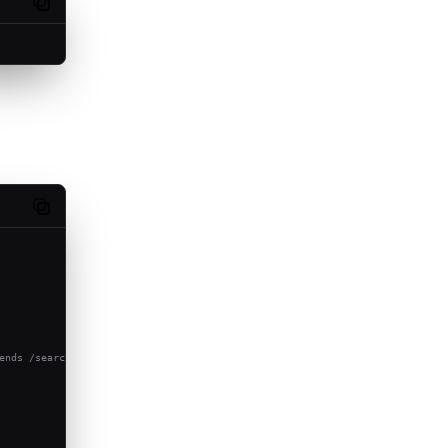
Copy code
Copy code
ends /search