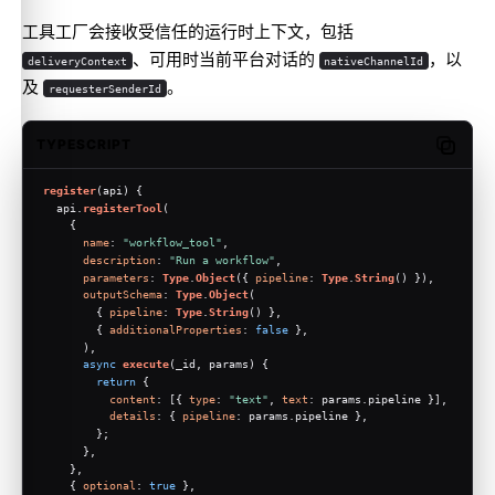
工具工厂会接收受信任的运行时上下文，包括
、可用时当前平台对话的
，以
deliveryContext
nativeChannelId
及
。
requesterSenderId
TYPESCRIPT
Copy c
register
(
api
) {
  api.
registerTool
(
    {
name
: 
"workflow_tool"
,
description
: 
"Run a workflow"
,
parameters
: 
Type
.
Object
({ 
pipeline
: 
Type
.
String
() }),
outputSchema
: 
Type
.
Object
(
        { 
pipeline
: 
Type
.
String
() },
        { 
additionalProperties
: 
false
 },
      ),
async
execute
(
_id, params
) {
return
 {
content
: [{ 
type
: 
"text"
, 
text
: params.
pipeline
 }],
details
: { 
pipeline
: params.
pipeline
 },
        };
      },
    },
    { 
optional
: 
true
 },