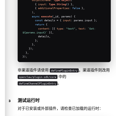
        { 
input
: 
Type
.
String
() },
        { 
additionalProperties
: 
false
 },
      ),
async
execute
(
_id, params
) {
const
 details = { 
input
: params.
input
 };
return
 {
content
: [{ 
type
: 
"text"
, 
text
: 
`Got: 
${params.input}
`
 }],
          details,
        };
      },
    });
  },
});
非渠道插件请使用
。渠道插件则改用
definePluginEntry
中的
openclaw/plugin-sdk/core
。
defineChannelPluginEntry
测试运行时
对于已安装或外部插件，请检查已加载的运行时：