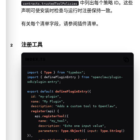
中列出每个策略 ID。这些
contracts.trustedToolPolicies
声明可使安装时检查与运行时注册保持一致。
有关每个清单字段，请参阅
插件清单
。
注册工具
INDEX.TS
Copy c
import
 { 
Type
 } 
from
"typebox"
;
import
 { definePluginEntry } 
from
"openclaw/plugin-
sdk/plugin-entry"
;
export
default
definePluginEntry
({
id
: 
"my-plugin"
,
name
: 
"My Plugin"
,
description
: 
"Adds a custom tool to OpenClaw"
,
register
(
api
) {
    api.
registerTool
({
name
: 
"my_tool"
,
description
: 
"Echo one input value"
,
parameters
: 
Type
.
Object
({ 
input
: 
Type
.
String
() 
}),
outputSchema
: 
Type
.
Object
(