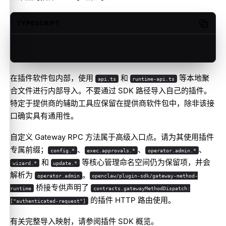
TYPESCRIPT
Copy c
在插件软件包内部，使用
和
等本地聚
api.ts
runtime-api.ts
合文件进行内部导入。不要通过 SDK 路径导入自己的插件。
特定于提供商的辅助工具应保留在提供商软件包中，除非该接
口确实具有通用性。
自定义 Gateway RPC 方法属于高级入口点。请为其使用插件
专属前缀；
、
、
、
config.*
exec.approvals.*
operator.admin.*
和
等核心管理命名空间仍为保留项，并会
wizard.*
update.*
解析为
。
operator.admin
openclaw/plugin-sdk/gateway-method-
桥接专供声明了
runtime
contracts.gatewayMethodDispatch:
的插件 HTTP 路由使用。
["authenticated-request"]
有关完整导入映射，请参阅
插件 SDK 概览
。