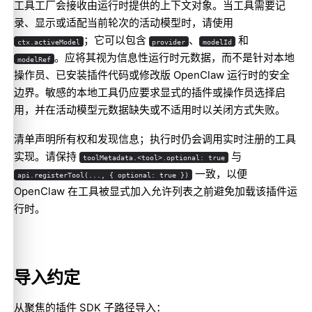
工具工厂会接收由运行时提供的上下文对象。当工具需要记
录、显示或适配当前轮次的活动模型时，请使用
；它可以包含
、
和
ctx.activeModel
provider
modelId
。应将其视为信息性运行时元数据，而不是针对本地
modelRef
操作员、已安装插件代码或修改版 OpenClaw 运行时的安全
边界。敏感的本地工具仍应要求显式的插件或操作员选择启
用，并在活动模型元数据缺失或不适用时以关闭方式失败。
清单声明所有权和发现信息；执行时仍会调用实时注册的工具
实现。请保持
与
toolMetadata.<tool>.optional: true
一致，以便
api.registerTool(..., { optional: true })
OpenClaw 在工具被显式加入允许列表之前避免加载该插件运
行时。
导入约定
从聚焦的插件 SDK 子路径导入：