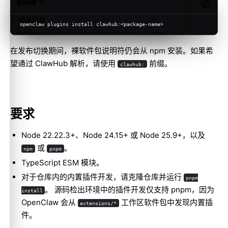
后续步骤
BASH
Copy c
相关内容
openclaw plugins install clawhub:<package-name>
在发布切换期间，裸软件包说明符仍会从 npm 安装。如果希
望通过 ClawHub 解析，请使用
前缀。
clawhub:
要求
Node 22.22.3+、Node 24.15+ 或 Node 25.9+，以及
或
。
npm
pnpm
TypeScript ESM 模块。
对于仓库内的内置插件开发，请克隆仓库并运行
pnpm
。 源码检出环境中的插件开发仅支持 pnpm，因为
install
OpenClaw 会从
工作区软件包中发现内置插
extensions/*
件。