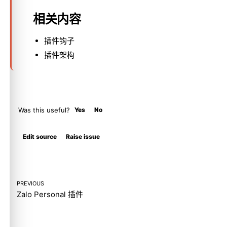
相关内容
插件钩子
插件架构
Was this useful?
Yes
No
Molty
Edit source
Raise issue
PREVIOUS
Zalo Personal 插件