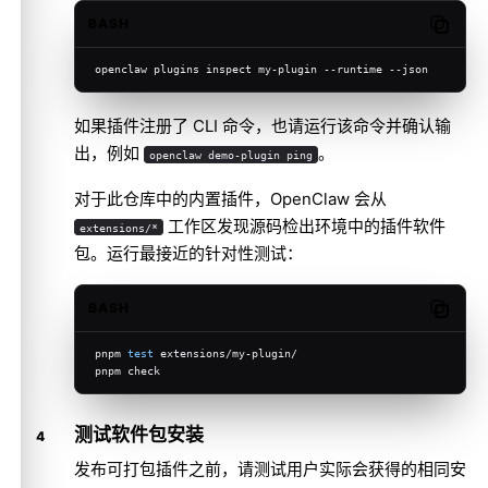
BASH
Copy c
openclaw plugins inspect my-plugin --runtime --json
如果插件注册了 CLI 命令，也请运行该命令并确认输
出，例如
。
openclaw demo-plugin ping
对于此仓库中的内置插件，OpenClaw 会从
工作区发现源码检出环境中的插件软件
extensions/*
包。运行最接近的针对性测试：
BASH
Copy c
pnpm 
test
 extensions/my-plugin/
pnpm check
测试软件包安装
发布可打包插件之前，请测试用户实际会获得的相同安