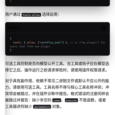
}
用户通过
选择启用：
tools.allow
JSON5
Copy c
{
tools
: { 
allow
: [
"workflow_tool"
] }, 
// or ["my-plugin"] for 
every tool from one plugin
}
可选工具控制是否向模型公开工具。当工具或钩子应在模型选
择它之后、操作运行之前请求审批时，请使用
插件权限请求
。
对于具有副作用、依赖不常见二进制文件或默认不应公开的能
力，请使用可选工具。工具名称不得与核心工具名称冲突；冲
突项会被跳过，并在插件诊断中报告。格式错误的注册同样会
被跳过并报告：缺少非空的
、
不是函数，或者
name
execute
工具描述符缺少
对象。
parameters