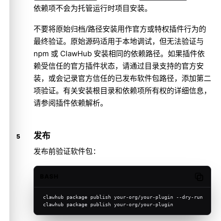
依赖项不会为托管运行时项目安装。
不要将原始归档/路径安装用作官方或特权插件行为的
最终验证。原始源码适用于本地调试，但无法验证与
npm 或 ClawHub 安装相同的依赖路径。如果插件依
赖受信任的官方插件状态，请通过目录支持的官方安
装，或会记录官方信任的已发布软件包路径，添加第二
项验证。有关安装根目录和依赖项所有权的详细信息，
请参阅
插件依赖解析
。
发布
发布前验证软件包：
BASH
Copy c
clawhub package publish your-org/your-plugin --dry-run
clawhub package publish your-org/your-plugin