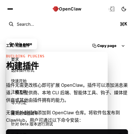
🇨🇳
OpenClaw
K
Search...
On this page
Copy page
工具
/
构建插件
BUILDING PLUGINS
要求
构建插件
选择插件形式
快速开始
插件无需更改核心即可扩展 OpenClaw。插件可以添加消息渠
注册工具
道、模型提供商、本地 CLI 后端、智能体工具、钩子、媒体提
供商或其他由插件拥有的能力。
导入约定
无需将外部插件添加到 OpenClaw 仓库。将软件包发布到
提交前检查清单
ClawHub
，用户可通过以下命令安装：
针对 Beta 版本进行测试