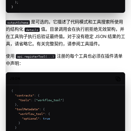
  );
}
是可选的。它描述了
代码模式
和
工具搜索
所使用
outputSchema
的结构化
值。目录调用会在执行前拒绝无效架构，并
details
在工具钩子执行后验证最终值。对于没有稳定 JSON 结果的工
具，请省略它。有关完整契约，请参阅
工具插件
。
使用
注册的每个工具也必须在插件清单
api.registerTool(...)
中声明：
JSON
Copy c
{
"contracts"
:
{
"tools"
:
[
"workflow_tool"
]
}
,
"toolMetadata"
:
{
"workflow_tool"
:
{
"optional"
:
true
}
}