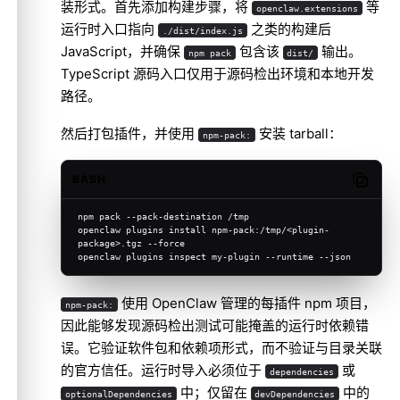
装形式。首先添加构建步骤，将
等
openclaw.extensions
运行时入口指向
之类的构建后
./dist/index.js
JavaScript，并确保
包含该
输出。
npm pack
dist/
TypeScript 源码入口仅用于源码检出环境和本地开发
路径。
然后打包插件，并使用
安装 tarball：
npm-pack:
BASH
Copy c
npm pack --pack-destination /tmp
openclaw plugins install npm-pack:/tmp/<plugin-
package>.tgz --force
openclaw plugins inspect my-plugin --runtime --json
使用 OpenClaw 管理的每插件 npm 项目，
npm-pack:
因此能够发现源码检出测试可能掩盖的运行时依赖错
误。它验证软件包和依赖项形式，而不验证与目录关联
的官方信任。运行时导入必须位于
或
dependencies
中；仅留在
中的
optionalDependencies
devDependencies