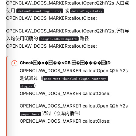
OPENCLAW_DOCS_MARKER:calloutOpen:Q2hlY2s 入口点
使用
或
defineChannelPluginEntry
definePluginEntry
OPENCLAW_DOCS_MARKER:calloutClose:
OPENCLAW_DOCS_MARKER:calloutOpen:Q2hlY2s 所有导
入均使用明确的
路径
plugin-sdk/<subpath>
OPENCLAW_DOCS_MARKER:calloutClose:
Check�o� ��<CB,� ����(D
OPENCLAW_DOCS_MARKER:calloutOpen:Q2hlY2s
测试通过（
pnpm test <bundled-plugin-root>/my-
）
plugin/
OPENCLAW_DOCS_MARKER:calloutClose:
OPENCLAW_DOCS_MARKER:calloutOpen:Q2hlY2s
通过（仓库内插件）
pnpm check
OPENCLAW_DOCS_MARKER:calloutClose: