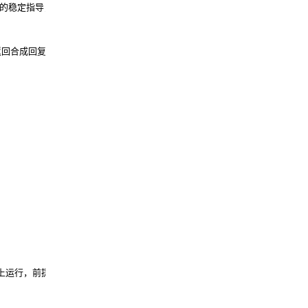
的稳定指导，请使用
返回合成回复，或完全
料上运行，前提是当前