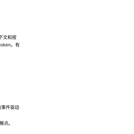
上下文和按
ken。有
的事件驱动
扩展点。