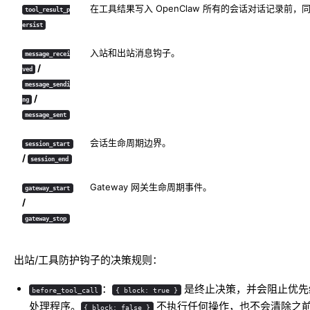
在工具结果写入 OpenClaw 所有的会话对话记录前
tool_result_p
ersist
入站和出站消息钩子。
message_recei
/
ved
message_sendi
/
ng
message_sent
会话生命周期边界。
session_start
/
session_end
Gateway 网关生命周期事件。
gateway_start
/
gateway_stop
出站/工具防护钩子的决策规则：
：
是终止决策，并会阻止优先
before_tool_call
{ block: true }
处理程序。
不执行任何操作，也不会清除之
{ block: false }