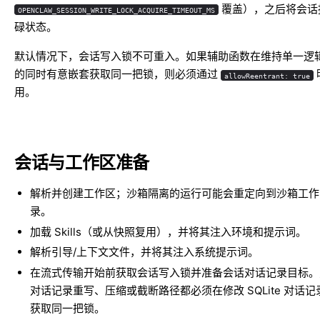
覆盖），之后将会话
OPENCLAW_SESSION_WRITE_LOCK_ACQUIRE_TIMEOUT_MS
碌状态。
默认情况下，会话写入锁不可重入。如果辅助函数在维持单一逻
的同时有意嵌套获取同一把锁，则必须通过
allowReentrant: true
用。
会话与工作区准备
解析并创建工作区；沙箱隔离的运行可能会重定向到沙箱工作
录。
加载 Skills（或从快照复用），并将其注入环境和提示词。
解析引导/上下文文件，并将其注入系统提示词。
在流式传输开始前获取会话写入锁并准备会话对话记录目标。
对话记录重写、压缩或截断路径都必须在修改 SQLite 对话
获取同一把锁。