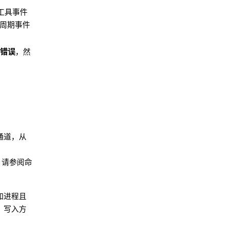
工具事件
周期事件
/错误
，然
。
通道，从
统；请参阅
命
知进程且
。写入方