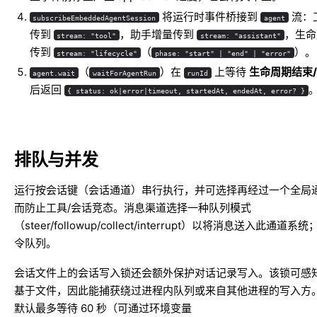
将运行时事件桥接到
流：
subscribeEmbeddedAgentSession
agent
传到
，助手增量传到
，生命
stream: "tool"
stream: "assistant"
传到
（
）。
stream: "lifecycle"
phase: "start" | "end" | "error"
（
）在
上等待
生命周期结束
agent.wait
waitForAgentRun
runId
后返回
{ status: ok|error|timeout, startedAt, endedAt, error? }
排队与并发
运行按会话键（会话通道）串行执行，并可选择再经过一个全局
而防止工具/会话竞态。消息渠道选择一种队列模式
（steer/followup/collect/interrupt）以将消息送入此通道系
令队列
。
会话文件上的会话写入锁还会额外保护对话记录写入。该锁可感
基于文件，因此能捕获绕过进程内队列或来自其他进程的写入方
默认最多等待 60 秒（可通过环境变量