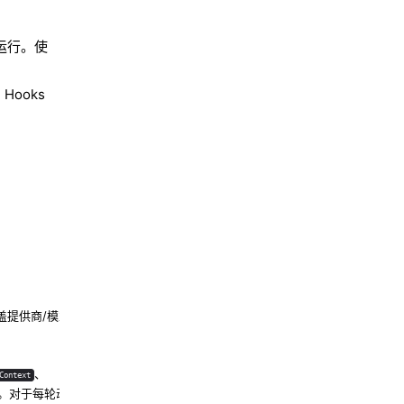
运行。使
ooks
盖提供商/模型。
、
Context
。对于每轮动态文