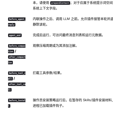
本，请使用
；对于应属于系统提示词空间
prependContext
系统上下文字段。
内联操作之后、调用 LLM 之前。允许插件接管本轮并
before_agent_
静默该轮。
reply
完成后运行，可访问最终消息列表和运行元数据。
agent_end
观察压缩周期或为其添加注解。
before_compac
/
tion
after_compact
ion
拦截工具参数/结果。
before_tool_c
/
all
after_tool_ca
ll
操作员安装策略运行后，在暂存的 Skills/插件安装材
before_instal
进程已加载插件钩子。
l