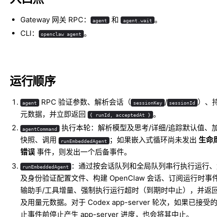
Gateway 网关 RPC：
和
。
agent
agent.wait
CLI：
。
openclaw agent
运行顺序
RPC 验证参数、解析会话（
/
）、
agent
sessionKey
sessionId
元数据，并立即返回
。
{ runId, acceptedAt }
执行本轮：解析模型及思考/详细/追踪默认值、加载 S
agentCommand
快照、调用
；如果嵌入式循环尚未发出
生命
runEmbeddedAgent
错误
事件，则发出一个后备事件。
：通过按会话队列和全局队列串行执行运行、
runEmbeddedAgent
及身份验证配置文件、构建 OpenClaw 会话、订阅运行时事
输助手/工具增量、强制执行运行超时（到期时中止），并返
及用量元数据。对于 Codex app-server 轮次，如果已接
止事件前停止产生 app-server 进度，也会将其中止。