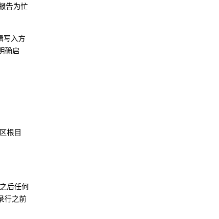
报告为忙
辑写入方
明确启
区根目
之后任何
记录行之前