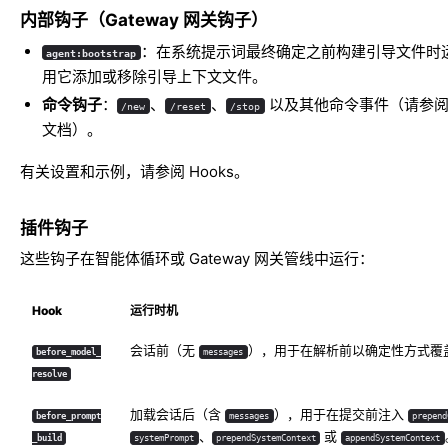
内部钩子（Gateway 网关钩子）
：在系统提示词最终确定之前构建引导文件时
agent:bootstrap
用它添加或移除引导上下文文件。
命令钩子
：
、
、
以及其他命令事件（请参阅 H
/new
/reset
/stop
文档）。
有关设置和示例，请参阅
Hooks
。
插件钩子
这些钩子在智能体循环或 Gateway 网关管线中运行：
Hook
运行时机
会话前（无
），用于在解析前以确定性方式覆
before_model_
messages
resolve
加载会话后（含
），用于在提交前注入
before_prompt
messages
prepend
、
或
_build
systemPrompt
prependSystemContext
appendSystemContext