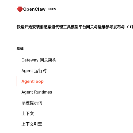
OpenClaw
DOCS
快速开始
安装
消息渠道
代理
工具
模型
平台
网关与运维
参考
发布与 CI
基础
Gateway 网关架构
Agent 运行时
Agent loop
Agent Runtimes
系统提示词
上下文
上下文引擎