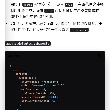
由位于
提供商下）。设置
可在该范围之外强
openai
true
制启用该工具；设置
可使其即使在严格智能体式
false
GPT-5 运行中也保持关闭。
启用后，系统提示还会添加使用指导，使模型仅将其用于
实质性工作，并最多保持一个步骤为
。
in_progress
agents.defaults.subagents
JSON5
Copy c
{
agents
: {
defaults
: {
subagents
: {
allowAgents
: [
"research"
],
model
: 
"minimax/MiniMax-M2.7"
,
maxConcurrent
: 
8
,
runTimeoutSeconds
: 
900
,
announceTimeoutMs
: 
120000
,
archiveAfterMinutes
: 
60
,
      },
    },