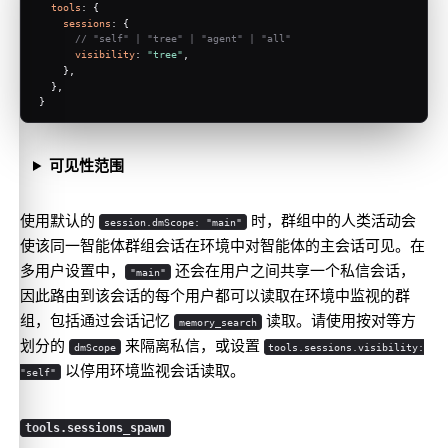
tools
: {
sessions
: {
// "self" | "tree" | "agent" | "all"
visibility
: 
"tree"
,
    },
  },
}
可见性范围
使用默认的
时，群组中的人类活动会
session.dmScope: "main"
使该同一智能体群组会话在环境中对智能体的主会话可见。在
多用户设置中，
还会在用户之间共享一个私信会话，
"main"
因此路由到该会话的每个用户都可以读取在环境中监视的群
组，包括通过会话记忆
读取。请使用按对等方
memory_search
划分的
来隔离私信，或设置
dmScope
tools.sessions.visibility:
以停用环境监视会话读取。
"self"
tools.sessions_spawn