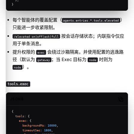
}
每个智能体的覆盖配置（
）
agents.entries.*.tools.elevated
只能进一步收紧限制。
按会话存储状态；内联指令仅应
/elevated on|off|ask|full
用于单条消息。
提升权限的
会绕过沙箱隔离，并使用配置的逃逸路
exec
径（默认为
；当 Exec 目标为
时则为
gateway
node
）。
node
tools.exec
JSON5
Copy c
{
tools
: {
exec
: {
backgroundMs
: 
10000
,
timeoutSec
: 
1800
,