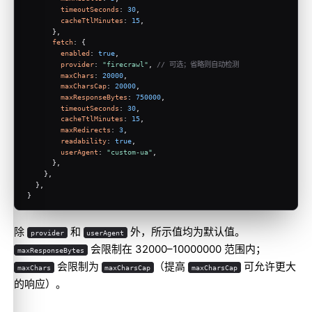
timeoutSeconds
: 
30
,
cacheTtlMinutes
: 
15
,
      },
fetch
: {
enabled
: 
true
,
provider
: 
"firecrawl"
, 
// 可选；省略则自动检测
maxChars
: 
20000
,
maxCharsCap
: 
20000
,
maxResponseBytes
: 
750000
,
timeoutSeconds
: 
30
,
cacheTtlMinutes
: 
15
,
maxRedirects
: 
3
,
readability
: 
true
,
userAgent
: 
"custom-ua"
,
      },
    },
  },
}
除
和
外，所示值均为默认值。
provider
userAgent
会限制在 32000–10000000 范围内；
maxResponseBytes
会限制为
（提高
可允许更大
maxChars
maxCharsCap
maxCharsCap
的响应）。