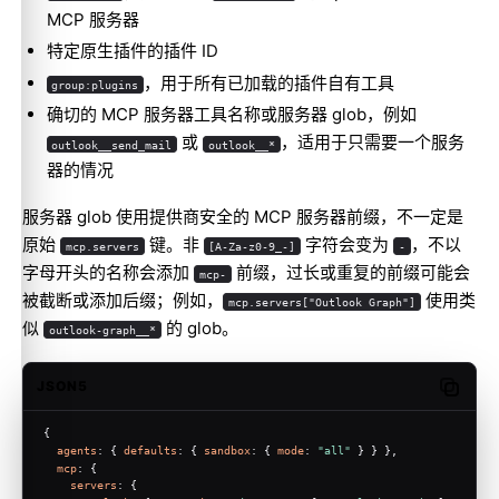
MCP 服务器
特定原生插件的插件 ID
，用于所有已加载的插件自有工具
group:plugins
确切的 MCP 服务器工具名称或服务器 glob，例如
或
，适用于只需要一个服务
outlook__send_mail
outlook__*
器的情况
服务器 glob 使用提供商安全的 MCP 服务器前缀，不一定是
原始
键。非
字符会变为
，不以
mcp.servers
[A-Za-z0-9_-]
-
字母开头的名称会添加
前缀，过长或重复的前缀可能会
mcp-
被截断或添加后缀；例如，
使用类
mcp.servers["Outlook Graph"]
似
的 glob。
outlook-graph__*
JSON5
Copy c
{
agents
: { 
defaults
: { 
sandbox
: { 
mode
: 
"all"
 } } },
mcp
: {
servers
: {