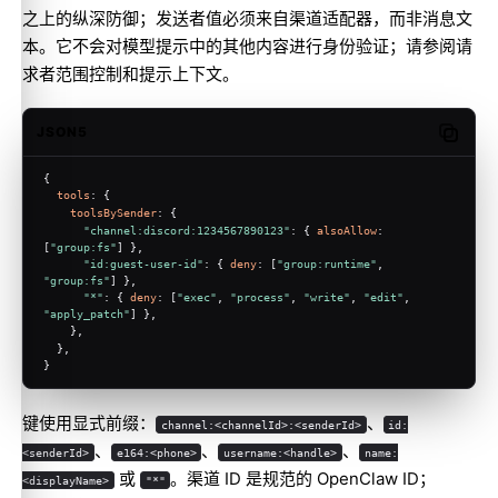
之上的纵深防御；发送者值必须来自渠道适配器，而非消息文
本。它不会对模型提示中的其他内容进行身份验证；请参阅
请
求者范围控制和提示上下文
。
JSON5
Copy c
{
tools
: {
toolsBySender
: {
"channel:discord:1234567890123"
: { 
alsoAllow
: 
[
"group:fs"
] },
"id:guest-user-id"
: { 
deny
: [
"group:runtime"
, 
"group:fs"
] },
"*"
: { 
deny
: [
"exec"
, 
"process"
, 
"write"
, 
"edit"
, 
"apply_patch"
] },
    },
  },
}
键使用显式前缀：
、
channel:<channelId>:<senderId>
id:
、
、
、
<senderId>
e164:<phone>
username:<handle>
name:
或
。渠道 ID 是规范的 OpenClaw ID；
<displayName>
"*"