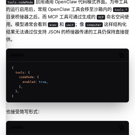
启用通用 OpenClaw 代码模式界面。为带工具
tools.codeMode
的运行启用后，常规 OpenClaw 工具会移至沙箱内的
tools.*
目录桥接器之后，而 MCP 工具可通过生成的
命名空间使
MCP
用。模型通常会看到
和
；像
这样结构化
exec
wait
computer
结果无法通过仅支持 JSON 的桥接器传递的工具仍保持直接提
供。
JSON5
Copy c
{
tools
: {
codeMode
: {
enabled
: 
true
,
    },
  },
}
也接受简写形式：
JSON5
Copy c