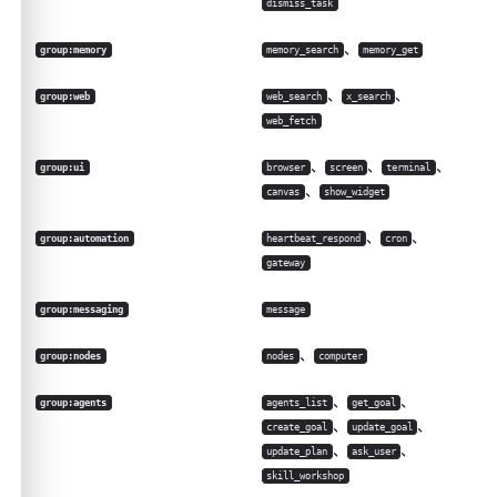
dismiss_task
、
group:memory
memory_search
memory_get
、
、
group:web
web_search
x_search
web_fetch
、
、
、
group:ui
browser
screen
terminal
、
canvas
show_widget
、
、
group:automation
heartbeat_respond
cron
gateway
group:messaging
message
、
group:nodes
nodes
computer
、
、
group:agents
agents_list
get_goal
、
、
create_goal
update_goal
、
、
update_plan
ask_user
skill_workshop