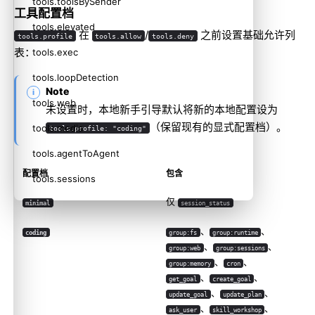
tools.toolsBySender
工具配置档
tools.elevated
在
/
之前设置基础允许列
tools.profile
tools.allow
tools.deny
表：
tools.exec
tools.loopDetection
Note
tools.web
未设置时，本地新手引导默认将新的本地配置设为
（保留现有的显式配置档）。
tools.media
tools.profile: "coding"
tools.agentToAgent
配置档
包含
tools.sessions
仅
tools.sessions_spawn
minimal
session_status
tools.experimental
、
、
coding
group:fs
group:runtime
、
、
group:web
group:sessions
agents.defaults.subagents
、
、
group:memory
cron
、
、
自定义提供商和基础 URL
get_goal
create_goal
、
、
update_goal
update_plan
提供商字段详情
、
、
ask_user
skill_workshop