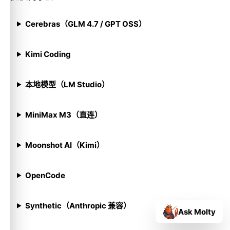
Cerebras（GLM 4.7 / GPT OSS）
Kimi Coding
本地模型（LM Studio）
MiniMax M3（直连）
Moonshot AI（Kimi）
OpenCode
Synthetic（Anthropic 兼容）
Ask Molty