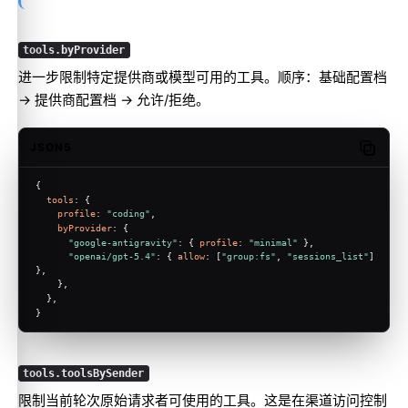
tools.byProvider
进一步限制特定提供商或模型可用的工具。顺序：基础配置档
→ 提供商配置档 → 允许/拒绝。
JSON5
Copy c
{
tools
: {
profile
: 
"coding"
,
byProvider
: {
"google-antigravity"
: { 
profile
: 
"minimal"
 },
"openai/gpt-5.4"
: { 
allow
: [
"group:fs"
, 
"sessions_list"
] 
},
    },
  },
}
tools.toolsBySender
限制当前轮次原始请求者可使用的工具。这是在渠道访问控制