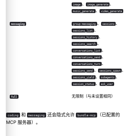
、
、
image
image_generate
提供商示例
、
music_generate
video_generate
相关内容
、
、
messaging
group:messaging
sessions
、
sessions_list
、
sessions_history
、
sessions_search
、
conversations_list
、
conversations_send
、
conversations_turn
、
、
sessions_send
sessions_spawn
、
、
sessions_yield
subagents
、
session_status
ask_user
无限制（与未设置相同）
full
和
还会隐式允许
（已配置的
coding
messaging
bundle-mcp
MCP 服务器）。