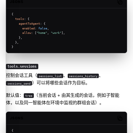
JSON5
Copy c
{
tools
: {
agentToAgent
: {
enabled
: 
false
,
allow
: [
"home"
, 
"work"
],
    },
  },
}
tools.sessions
控制会话工具（
、
、
sessions_list
sessions_history
）可以将哪些会话作为目标。
sessions_send
默认值：
（当前会话 + 由其生成的会话，例如子智能
tree
体，以及同一智能体在环境中监视的群组会话）。
JSON5
Copy c
{