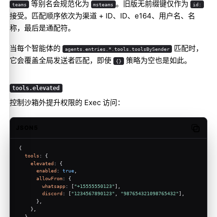
等别名会规范化为
。旧版无前缀键仅作为
teams
msteams
id:
接受。匹配顺序依次为渠道 + ID、ID、e164、用户名、名
称，最后是通配符。
当每个智能体的
匹配时，
agents.entries.*.tools.toolsBySender
它会覆盖全局发送者匹配，即使
策略为空也是如此。
{}
tools.elevated
控制沙箱外提升权限的 Exec 访问：
JSON5
Copy c
{
tools
: {
elevated
: {
enabled
: 
true
,
allowFrom
: {
whatsapp
: [
"+15555550123"
],
discord
: [
"1234567890123"
, 
"987654321098765432"
],
      },
    },
  },