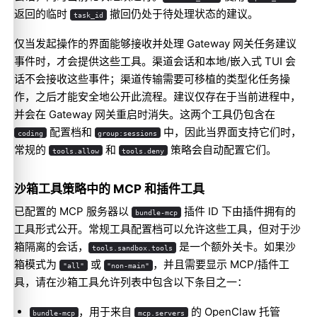
返回的临时
撤回仍处于待处理状态的建议。
task_id
仅当发起操作的界面能够接收并处理 Gateway 网关任务建议
事件时，才会提供这些工具。渠道会话和本地/嵌入式 TUI 会
话不会接收这些事件；渠道传输需要可移植的类型化任务操
作，之后才能安全地公开此流程。建议仅存在于当前进程中，
并会在 Gateway 网关重启时消失。这两个工具仍包含在
配置档和
中，因此当界面支持它们时，
coding
group:sessions
常规的
和
策略会自动配置它们。
tools.allow
tools.deny
沙箱工具策略中的 MCP 和插件工具
已配置的 MCP 服务器以
插件 ID 下由插件拥有的
bundle-mcp
工具形式公开。常规工具配置档可以允许这些工具，但对于沙
箱隔离的会话，
是一个额外关卡。如果沙
tools.sandbox.tools
箱模式为
或
，并且需要显示 MCP/插件工
"all"
"non-main"
具，请在沙箱工具允许列表中包含以下条目之一：
，用于来自
的 OpenClaw 托管
bundle-mcp
mcp.servers