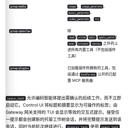
、
、
group:media
image
image_generate
、
music_generate
、
video_generate
tts
除
group:openclaw
/
/
/
/
read
write
edit
apply_patch
/
/
之外的上
exec
process
canvas
述所有内置工具（不包括插件
工具）
已加载插件所拥有的工具，包
group:plugins
括通过
公开的已配
bundle-mcp
置 MCP 服务器
允许编码智能体提出需确认的后续工作，而不立即
spawn_task
启动它。Control UI 将标题和摘要显示为可操作的标签；由
Gateway 网关支持的 TUI 会显示等效的交互式提示。接受任
一提示都会创建新的托管工作树会话，并将完整提示发送到该
会话，同时当前轮次继续进行。
使用
dismiss_task
spawn_task