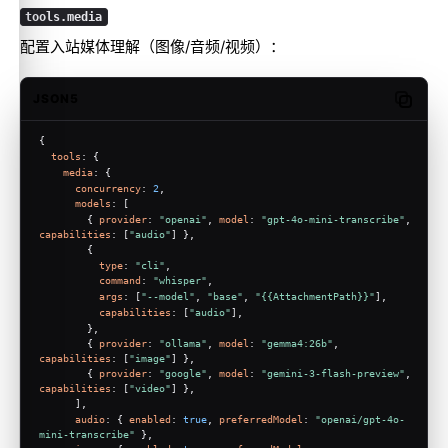
tools.media
配置入站媒体理解（图像/音频/视频）：
JSON5
Copy c
{
tools
: {
media
: {
concurrency
: 
2
,
models
: [
        { 
provider
: 
"openai"
, 
model
: 
"gpt-4o-mini-transcribe"
, 
capabilities
: [
"audio"
] },
        {
type
: 
"cli"
,
command
: 
"whisper"
,
args
: [
"--model"
, 
"base"
, 
"{{AttachmentPath}}"
],
capabilities
: [
"audio"
],
        },
        { 
provider
: 
"ollama"
, 
model
: 
"gemma4:26b"
, 
capabilities
: [
"image"
] },
        { 
provider
: 
"google"
, 
model
: 
"gemini-3-flash-preview"
, 
capabilities
: [
"video"
] },
      ],
audio
: { 
enabled
: 
true
, 
preferredModel
: 
"openai/gpt-4o-
mini-transcribe"
 },