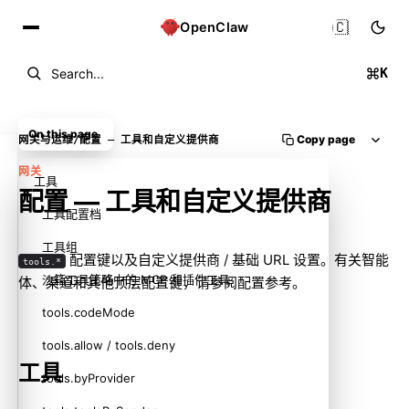
🇨🇳
OpenClaw
K
Search...
On this page
Copy page
网关与运维
/
配置 — 工具和自定义提供商
网关
工具
配置 — 工具和自定义提供商
工具配置档
工具组
配置键以及自定义提供商 / 基础 URL 设置。有关智能
tools.*
沙箱工具策略中的 MCP 和插件工具
体、渠道和其他顶层配置键，请参阅
配置参考
。
tools.codeMode
tools.allow / tools.deny
工具
tools.byProvider