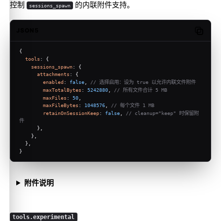
控制
的内联附件支持。
sessions_spawn
JSON5
Copy c
{
tools
: {
sessions_spawn
: {
attachments
: {
enabled
: 
false
, 
// 选择启用：设为 true 以允许内联文件附件
maxTotalBytes
: 
5242880
, 
// 所有文件合计 5 MB
maxFiles
: 
50
,
maxFileBytes
: 
1048576
, 
// 每个文件 1 MB
retainOnSessionKeep
: 
false
, 
// cleanup="keep" 时保留附
件
      },
    },
  },
}
附件说明
tools.experimental