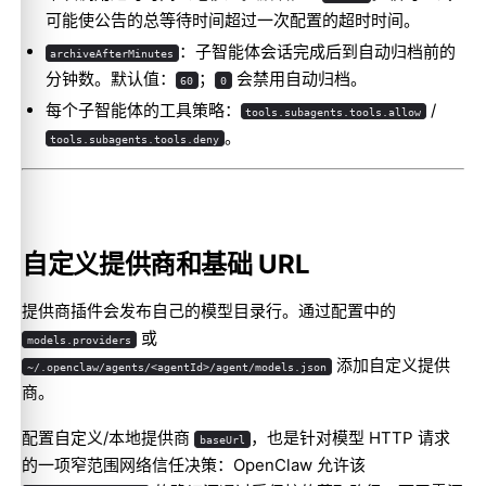
可能使公告的总等待时间超过一次配置的超时时间。
：子智能体会话完成后到自动归档前的
archiveAfterMinutes
分钟数。默认值：
；
会禁用自动归档。
60
0
每个子智能体的工具策略：
/
tools.subagents.tools.allow
。
tools.subagents.tools.deny
自定义提供商和基础 URL
提供商插件会发布自己的模型目录行。通过配置中的
或
models.providers
添加自定义提供
~/.openclaw/agents/<agentId>/agent/models.json
商。
配置自定义/本地提供商
，也是针对模型 HTTP 请求
baseUrl
的一项窄范围网络信任决策：OpenClaw 允许该