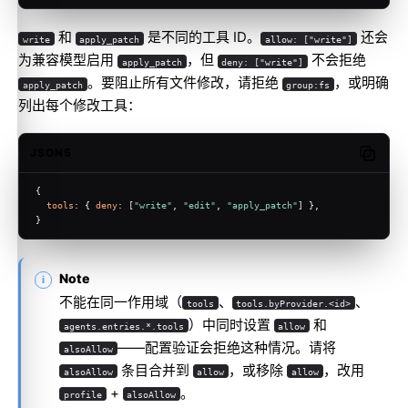
和
是不同的工具 ID。
还会
write
apply_patch
allow: ["write"]
为兼容模型启用
，但
不会拒绝
apply_patch
deny: ["write"]
。要阻止所有文件修改，请拒绝
，或明确
apply_patch
group:fs
列出每个修改工具：
JSON5
Copy c
{
tools
: { 
deny
: [
"write"
, 
"edit"
, 
"apply_patch"
] },
}
Note
不能在同一作用域（
、
、
tools
tools.byProvider.<id>
）中同时设置
和
agents.entries.*.tools
allow
——配置验证会拒绝这种情况。请将
alsoAllow
条目合并到
，或移除
，改用
alsoAllow
allow
allow
+
。
profile
alsoAllow