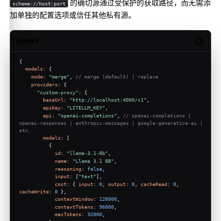
的确切源通过受保护的获取路径，而无需添
scheme://host:port
加单独的配置选项或信任其他私有源。
JSON5
Copy c
{
models
: {
mode
: 
"merge"
, 
// merge (default) | replace
providers
: {
"custom-proxy"
: {
baseUrl
: 
"http://localhost:4000/v1"
,
apiKey
: 
"LITELLM_KEY"
,
api
: 
"openai-completions"
, 
// openai-completions | 
openai-responses | anthropic-messages | google-generative-ai | 
etc.
models
: [
          {
id
: 
"llama-3.1-8b"
,
name
: 
"Llama 3.1 8B"
,
reasoning
: 
false
,
input
: [
"text"
],
cost
: { 
input
: 
0
, 
output
: 
0
, 
cacheRead
: 
0
, 
cacheWrite
: 
0
 },
contextWindow
: 
128000
,
contextTokens
: 
96000
,
maxTokens
: 
32000
,