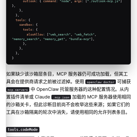
outlook
: { 
command
: 
"node"
, 
args
: [
"./outlook-mcp.js"
] 
},
    },
  },
tools
: {
sandbox
: {
tools
: {
alsoAllow
: [
"web_search"
, 
"web_fetch"
, 
"memory_search"
, 
"memory_get"
, 
"bundle-mcp"
],
      },
    },
  },
}
如果缺少该沙箱层条目，MCP 服务器仍可成功加载，但其工
具会在提供商请求之前被过滤掉。使用
可捕获
openclaw doctor
中 OpenClaw 托管服务器的这种配置情况。从内
mcp.servers
置插件清单或 Claude
加载的 MCP 服务器使用相同
.mcp.json
的沙箱关卡，但此诊断目前尚不会枚举这些来源；如果它们的
工具在沙箱隔离的轮次中消失，请使用相同的允许列表条目。
tools.codeMode