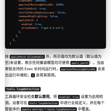
cleanupMs
: 
1800000
,
approvalRunningNoticeMs
: 
10000
,
notifyOnExit
: 
true
,
notifyOnExitEmptySuccess
: 
false
,
commandHighlighting
: 
false
,
applyPatch
: {
enabled
: 
true
,
allowModels
: [
"gpt-5.6-sol"
],
      },
    },
  },
}
除
外，所示值均为默认值（默认值为
applyPatch.allowModels
空/未设置，表示任何兼容模型均可使用
）。当由
apply_patch
审批支持的 Exec 长时间运行时，
会发
approvalRunningNoticeMs
出运行中通知；
会将其禁用。
0
tools.loopDetection
工具循环安全检查
默认禁用
。将
设置为启用检
enabled: true
测。设置可在
中进行全局定义，并在每个
tools.loopDetection
智能体的
中覆盖。
agents.entries.*.tools.loopDetection