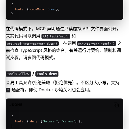
{
tools
: { 
codeMode
: 
true
 },
}
在代码模式下，MCP 声明通过只读虚拟 API 文件界面公开。
来宾代码可以调用
和
API.list("mcp")
，在调用
之
API.read("mcp/<server>.d.ts")
MCP.<server>.<tool>()
前检查 TypeScript 风格的签名。有关运行时契约、限制和调
试步骤，请参阅
代码模式
。
/
tools.allow
tools.deny
全局工具允许/拒绝策略（拒绝优先）。不区分大小写，支持
通配符。即使 Docker 沙箱关闭也会应用。
*
JSON5
Copy c
{
tools
: { 
deny
: [
"browser"
, 
"canvas"
] },
}