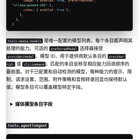
image
: { 
enabled
: 
true
, 
preferredModel
: 
"ollama/gemma4:26b"
 },
video
: { 
enabled
: 
true
 },
    },
  },
}
是唯一配置的模型列表。每个条目都声明其
tools.media.models
处理的能力。可选的
选择器接受
preferredModel
、模型 ID、用于提供商默认条目的
provider/model
provider:
或
；匹配的条目会移至相应能力回退顺序的
<id>
cli:command
最前面。对于已配置和自动检测的模型，每种能力的提示、限
制、请求设置、范围、附件策略和音频转录回显均保持默认
值；模型条目可以覆盖模型特定字段。
媒体模型条目字段
tools.agentToAgent