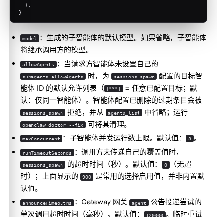
  },
}
：生成的子智能体的默认模型。如果省略，子智能体
model
将继承调用方的模型。
：当请求方智能体未设置自己的
allowAgents
时，为
配置的目标智
subagents.allowAgents
sessions_spawn
能体 ID 的默认允许列表（
= 任意已配置目标；默
["*"]
认：仅同一智能体）。智能体配置已删除的过期条目会被
拒绝，并从
中省略；运行
sessions_spawn
agents_list
可将其清理。
openclaw doctor --fix
：子智能体并发运行数上限。默认值：
。
maxConcurrent
8
：调用方未传递自己的覆盖值时，
runTimeoutSeconds
的超时时间（秒）。默认值：
（无超
sessions_spawn
0
时）；上面显示的
是常用的选择启用值，并非内置默
900
认值。
：Gateway 网关
公告投递尝试的
announceTimeoutMs
agent
单次调用超时时间（毫秒）。默认值：
。临时重试
120000