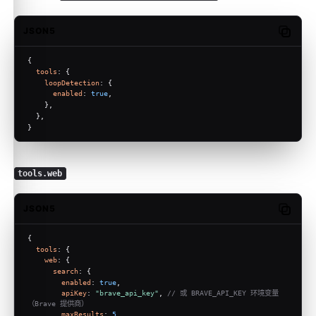
JSON5
Copy c
{
tools
: {
loopDetection
: {
enabled
: 
true
,
    },
  },
}
tools.web
JSON5
Copy c
{
tools
: {
web
: {
search
: {
enabled
: 
true
,
apiKey
: 
"brave_api_key"
, 
// 或 BRAVE_API_KEY 环境变量
（Brave 提供商）
maxResults
: 
5
,