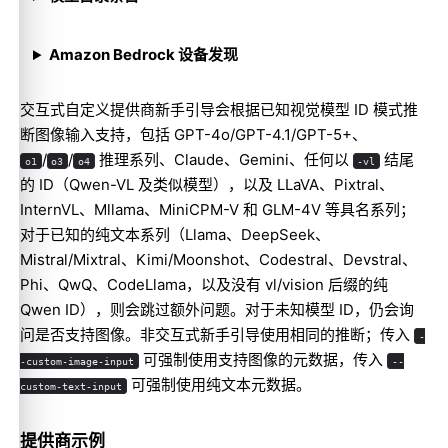
Amazon Bedrock 设备发现
交互式自定义提供商新手引导会根据已知视觉模型 ID 模式推
断图像输入支持，包括 GPT-4o/GPT-4.1/GPT-5+、
/
/
推理系列、Claude、Gemini、任何以
结尾
o1
o3
o4
-vl
的 ID（Qwen-VL 及类似模型），以及 LLaVA、Pixtral、
InternVL、Mllama、MiniCPM-V 和 GLM-4V 等具名系列；
对于已知的纯文本系列（Llama、DeepSeek、
Molty
Mistral/Mixtral、Kimi/Moonshot、Codestral、Devstral、
Phi、QwQ、CodeLlama，以及没有 vl/vision 后缀的纯
Qwen ID），则会跳过额外问题。对于未知模型 ID，仍会询
问是否支持图像。非交互式新手引导使用相同的推断；传入
-
可强制使用支持图像的元数据，传入
-custom-image-input
--
可强制使用纯文本元数据。
custom-text-input
提供商示例