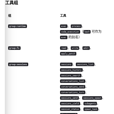
工具组
组
工具
、
、
group:runtime
exec
process
（
可作为
code_execution
bash
的别名）
exec
、
、
、
group:fs
read
write
edit
apply_patch
、
、
group:sessions
sessions
sessions_list
、
sessions_history
、
sessions_search
、
conversations_list
、
conversations_send
、
conversations_turn
、
、
sessions_send
sessions_spawn
、
、
sessions_yield
subagents
、
、
session_status
spawn_task