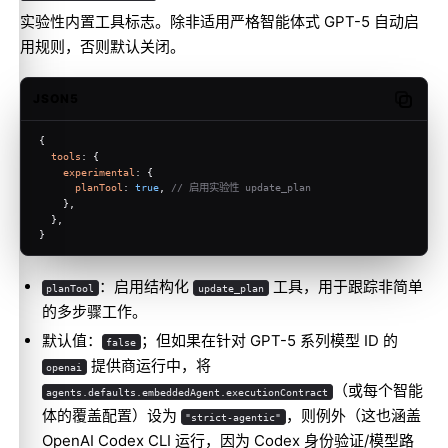
实验性内置工具标志。除非适用严格智能体式 GPT-5 自动启
用规则，否则默认关闭。
JSON5
Copy c
{
tools
: {
experimental
: {
planTool
: 
true
, 
// 启用实验性 update_plan
    },
  },
}
：启用结构化
工具，用于跟踪非简单
planTool
update_plan
的多步骤工作。
默认值：
；但如果在针对 GPT-5 系列模型 ID 的
false
提供商运行中，将
openai
（或每个智能
agents.defaults.embeddedAgent.executionContract
体的覆盖配置）设为
，则例外（这也涵盖
"strict-agentic"
OpenAI Codex CLI 运行，因为 Codex 身份验证/模型路