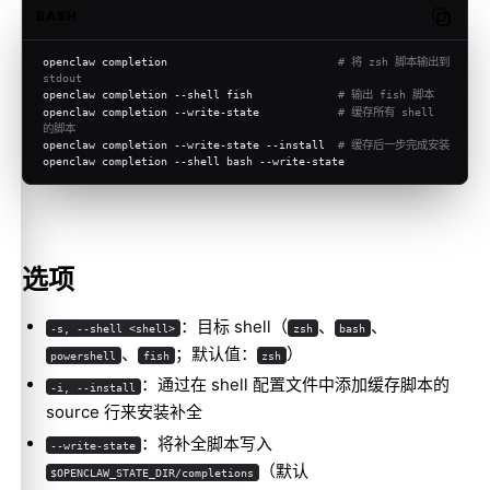
BASH
Copy c
openclaw completion                          
# 将 zsh 脚本输出到 
stdout
openclaw completion --shell fish             
# 输出 fish 脚本
openclaw completion --write-state            
# 缓存所有 shell 
的脚本
openclaw completion --write-state --install  
# 缓存后一步完成安装
openclaw completion --shell bash --write-state
选项
：目标 shell（
、
、
-s, --shell <shell>
zsh
bash
、
；默认值：
）
powershell
fish
zsh
：通过在 shell 配置文件中添加缓存脚本的
-i, --install
source 行来安装补全
：将补全脚本写入
--write-state
（默认
$OPENCLAW_STATE_DIR/completions