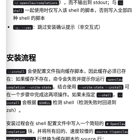
），而不输出到 stdout；与
~/.openclaw/completions
--
一起使用时仅写入该 shell 的脚本，否则写入全部四
shell
种 shell 的脚本
：跳过安装确认提示（非交互式）
-y, --yes
安装流程
会使配置文件指向缓存脚本，因此缓存必须已存
--install
在：如果缓存不存在，命令会失败并提示你运行
openclaw
。结合使用
可
completion --write-state
--write-state --install
在一个步骤中完成这两项操作。如果未指定
，
--shell
--
会根据
检测 shell（检测失败时回退到
install
$SHELL
zsh）。
安装过程会在 shell 配置文件中写入一个简短的
# OpenClaw
块，并将所有旧的、速度较慢的
Completion
source <(openclaw
行替换为缓存脚本的 source 行：
completion ...)