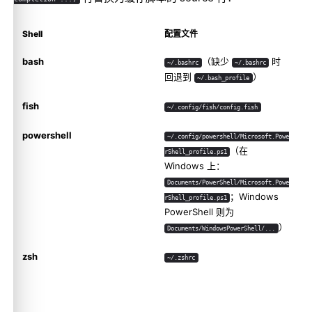
Shell
配置文件
bash
（缺少
时
~/.bashrc
~/.bashrc
回退到
）
~/.bash_profile
fish
~/.config/fish/config.fish
powershell
~/.config/powershell/Microsoft.Powe
（在
rShell_profile.ps1
Windows 上：
Documents/PowerShell/Microsoft.Powe
；Windows
rShell_profile.ps1
PowerShell 则为
）
Documents/WindowsPowerShell/...
zsh
~/.zshrc