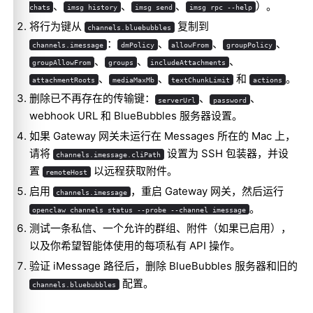
、
、
、
）。
chats
imsg history
imsg send
imsg rpc --help
将行为键从
复制到
channels.bluebubbles
：
、
、
、
channels.imessage
dmPolicy
allowFrom
groupPolicy
、
、
、
groupAllowFrom
groups
includeAttachments
、
、
和
。
attachmentRoots
mediaMaxMb
textChunkLimit
actions
删除已不再存在的传输键：
、
、
serverUrl
password
webhook URL 和 BlueBubbles 服务器设置。
如果 Gateway 网关未运行在 Messages 所在的 Mac 上，
请将
设置为 SSH 包装器，并设
channels.imessage.cliPath
置
以远程获取附件。
remoteHost
启用
，重启 Gateway 网关，然后运行
channels.imessage
。
openclaw channels status --probe --channel imessage
测试一条私信、一个允许的群组、附件（如果已启用），
以及你希望智能体使用的每项私有 API 操作。
验证 iMessage 路径后，删除 BlueBubbles 服务器和旧的
配置。
channels.bluebubbles