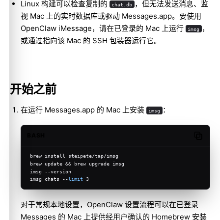
Linux 构建可以检查复制的
，但无法发送消息、监
chat.db
视 Mac 上的实时数据库或驱动 Messages.app。要使用
OpenClaw iMessage，请在已登录的 Mac 上运行
，
imsg
或通过指向该 Mac 的 SSH 包装器运行它。
开始之前
在运行 Messages.app 的 Mac 上安装
：
imsg
BASH
Copy c
brew install steipete/tap/imsg
brew update && brew upgrade imsg
imsg --version
imsg chats --
limit
 3
对于常规本地设置，OpenClaw 设置流程可以在已登录
Messages 的 Mac 上提供经用户确认的 Homebrew 安装