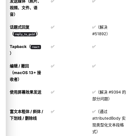
发送媒体（照片、
✅
✅
视频、文件、语
音）
话题式回复
✅
✅（解决
（
）
#51892
）
reply_to_guid
Tapback（
✅
✅
react
）
编辑 / 撤回
✅
✅
（macOS 13+ 接
收者）
使用屏幕效果发送
✅
✅（解决
#9394
的
部分问题）
富文本粗体 / 斜体 /
✅
✅（通过
下划线 / 删除线
attributedBody 实
现类型化文本段格
式）