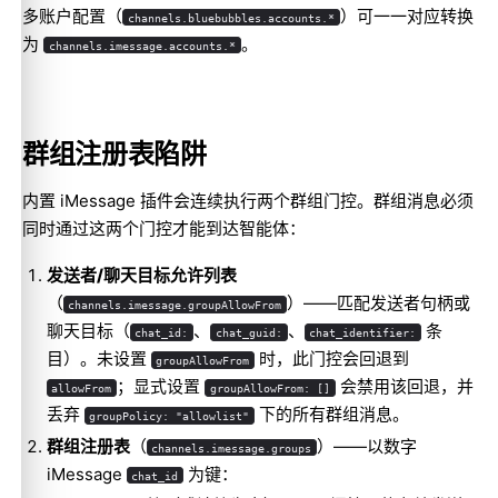
多账户配置（
）可一一对应转换
channels.bluebubbles.accounts.*
为
。
channels.imessage.accounts.*
群组注册表陷阱
内置 iMessage 插件会连续执行两个群组门控。群组消息必须
同时通过这两个门控才能到达智能体：
发送者/聊天目标允许列表
（
）——匹配发送者句柄或
channels.imessage.groupAllowFrom
聊天目标（
、
、
条
chat_id:
chat_guid:
chat_identifier:
目）。未设置
时，此门控会回退到
groupAllowFrom
；显式设置
会禁用该回退，并
allowFrom
groupAllowFrom: []
丢弃
下的所有群组消息。
groupPolicy: "allowlist"
群组注册表
（
）——以数字
channels.imessage.groups
iMessage
为键：
chat_id