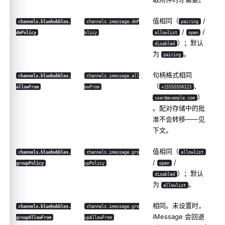
值相同（
/
channels.bluebubbles.
channels.imessage.dmP
pairing
/
/
dmPolicy
olicy
allowlist
open
）；默认
disabled
为
。
pairing
句柄格式相同
channels.bluebubbles.
channels.imessage.all
（
、
allowFrom
owFrom
+15555550123
）
user@example.com
。配对存储中的批
准不会转移——见
下文。
值相同（
channels.bluebubbles.
channels.imessage.gro
allowlist
/
/
groupPolicy
upPolicy
open
）；默认
disabled
为
。
allowlist
相同。未设置时，
channels.bluebubbles.
channels.imessage.gro
iMessage 会回退
groupAllowFrom
upAllowFrom