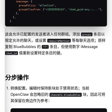
imessage
: {
groupPolicy
: 
"allowlist"
,
groupAllowFrom
: [
"+15555550123"
, 
"chat_guid:any;-;..."
],
    },
  },
}
这会允许已配置的发送者进入任何群组。添加
条目以
groups
限定允许的聊天，或设置
等每聊天选项；原样
requireMention
复制 BlueBubbles 的
条目，但使用数字 iMessage
"*"
值重新设置特定条目的键。
chat_id
分步操作
转换配置。编辑时保持新块处于禁用状态；当前
OpenClaw 会忽略旧的
块，因此可将
channels.bluebubbles
其保留在旁边作为参考：