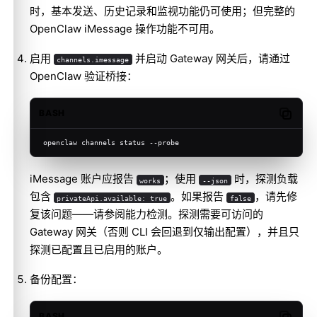
时，基本发送、历史记录和监视功能仍可使用；但完整的
OpenClaw iMessage 操作功能不可用。
启用
并启动 Gateway 网关后，请通过
channels.imessage
OpenClaw 验证桥接：
BASH
Copy c
openclaw channels status --probe
iMessage 账户应报告
；使用
时，探测负载
works
--json
包含
。如果报告
，请先修
privateApi.available: true
false
复该问题——请参阅
能力检测
。探测需要可访问的
Gateway 网关（否则 CLI 会回退到仅输出配置），并且只
探测已配置且已启用的账户。
备份配置：
BASH