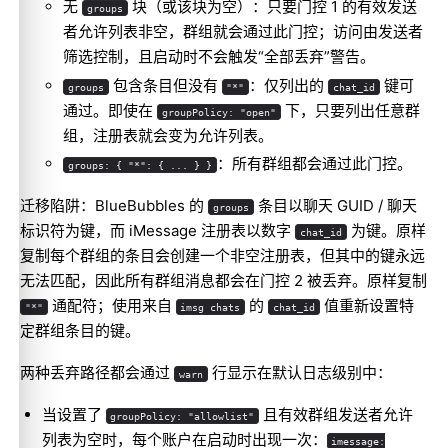
无
块（或该块为空）：只要门控 1 的有效发送
groups
者允许列表非空，群组就会通过此门控；访问由发送者
筛选控制，且启动时不会触发“全部丢弃”警告。
包含条目但没有
：仅列出的
键可
groups
"*"
chat_id
通过。即使在
下，只要列出任意群
groupPolicy: "open"
组，注册表就会变为允许列表。
：所有群组都会通过此门控。
groups: { "*": { ... } }
迁移陷阱：BlueBubbles 的
条目以聊天 GUID / 聊天
groups
标识符为键，而 iMessage 注册表以数字
为键。原样
chat_id
复制每个群组的条目会创建一个非空注册表，但其中的键永远
无法匹配，因此所有群组消息都会在门控 2 被丢弃。原样复制
通配符；使用来自
的
值重新设置特
"*"
imsg chats
chat_id
定群组条目的键。
两种丢弃路径都会通过
行显示在默认日志级别中：
warn
当设置了
且有效群组发送者允许
groupPolicy: "allowlist"
列表为空时，每个账户在启动时出现一次：
imessage: