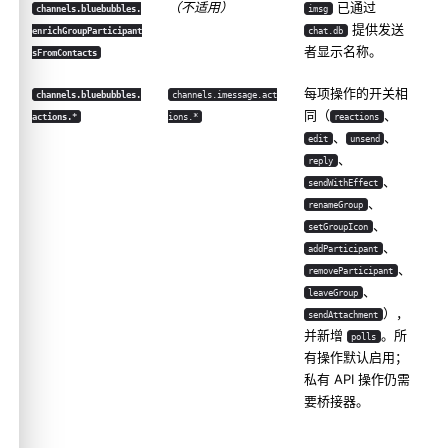
（不适用）
已通过
channels.bluebubbles.
imsg
提供发送
enrichGroupParticipant
chat.db
者显示名称。
sFromContacts
每项操作的开关相
channels.bluebubbles.
channels.imessage.act
同（
、
actions.*
ions.*
reactions
、
、
edit
unsend
、
reply
、
sendWithEffect
、
renameGroup
、
setGroupIcon
、
addParticipant
、
removeParticipant
、
leaveGroup
），
sendAttachment
并新增
。所
polls
有操作默认启用；
私有 API 操作仍需
要桥接器。