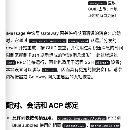
重放 +
since_rowid
GUID 去重；本地
环境的窗口更宽）
iMessage 会恢复 Gateway 网关停机期间遗漏的消息：启动
时，它通过
从最后分发的
imsg watch.subscribe
since_rowid
rowid 开始重放，按 GUID 去重，并使用过期积压消息的时间
限制来抑制 Push 刷新造成的“积压消息爆发”。此过程通过
RPC 连接运行，因此也适用于远程 SSH
设置；
imsg
cliPath
本地设置可以读取
，因而具有更宽的恢复窗口。请参
chat.db
阅
桥接器或 Gateway 网关重启后的入站恢复
。
配对、会话和 ACP 绑定
允许列表按句柄沿用。
可识别
channels.imessage.allowFrom
BlueBubbles 使用的相同
/
+15555550123
user@example.com