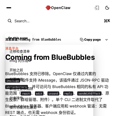
🇨🇳
OpenClaw
K
Search...
On this page
Copy page
消息渠道
/
Coming from BlueBubbles
消息平台
迁移检查清单
Coming from BlueBubbles
imsg 的作用
开始之前
BlueBubbles 支持已移除。OpenClaw 仅通过内置的
配置转换
插件支持 iMessage，该插件通过 JSON-RPC 驱动
imessage
，并可访问与 BlueBubbles 相同的私有 API 功
steipete/imsg
群组注册表陷阱
能范围（
、
、
、
、
、原
react
edit
unsend
reply
sendWithEffect
分步操作
生投票、群组管理、附件）。单个 CLI 二进制文件取代了
BlueBubbles 服务器、客户端应用和 webhook 管道：无需
操作功能对比速览
REST 端点，也无需 webhook 身份验证。