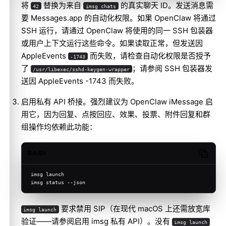
将
替换为来自
的真实聊天 ID。发送消息需
42
imsg chats
要 Messages.app 的自动化权限。如果 OpenClaw 将通过
SSH 运行，请通过 OpenClaw 将使用的同一 SSH 包装器
或用户上下文运行这些命令。如果读取正常，但发送因
AppleEvents
而失败，请检查自动化权限是否授予
-1743
了
；请参阅
SSH 包装器发
/usr/libexec/sshd-keygen-wrapper
送因 AppleEvents -1743 而失败
。
启用私有 API 桥接。强烈建议为 OpenClaw iMessage 启
用它，因为回复、点按回应、效果、投票、附件回复和群
组操作均依赖此功能：
BASH
Copy c
imsg launch
imsg status --json
要求禁用 SIP（在现代 macOS 上还需放宽库
imsg launch
验证——请参阅
启用 imsg 私有 API
）。没有
imsg launch