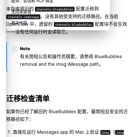
配对、会话和 ACP 绑定
本指南将旧的
配置迁移到
channels.bluebubbles
无回滚渠道
。没有其他受支持的迁移路径。在当前
channels.imessage
相关内容
OpenClaw 中，遗留的
配置块不会生效
channels.bluebubbles
——没有任何运行时会读取它。
Note
有关简短公告和操作员摘要，请参阅
BlueBubbles
removal and the imsg iMessage path
。
迁移检查清单
如果你已经了解旧的 BlueBubbles 配置，最简短且安全的迁
移路径如下：
直接在运行 Messages.app 的 Mac 上验证
（
imsg
imsg