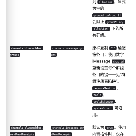
到
；显式
allowFrom
为空的
groupAllowFrom: []
会阻止
groupPolicy:
下的所
"allowlist"
有群组。
原样复制
通配
channels.bluebubbles.
channels.imessage.gro
"*"
符条目；使用数字
groups
ups
iMessage
chat_id
重新设置每个群组
条目的键——见“群
组注册表陷阱”。
、
requireMention
、
tools
、
toolsBySender
可沿
systemPrompt
用。
默认为
。使用
channels.bluebubbles.
channels.imessage.sen
true
内置插件时，仅在
sendReadReceipts
dReadReceipts