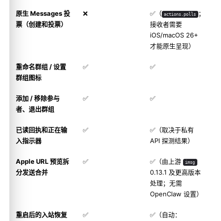
原生 Messages 投
❌
✅（
；
actions.polls
票（创建和投票）
接收者需要
iOS/macOS 26+
才能原生呈现）
重命名群组 / 设置
✅
✅
群组图标
添加 / 移除参与
✅
✅
者、退出群组
已读回执和正在输
✅
✅（取决于私有
入指示器
API 探测结果）
Apple URL 预览拆
✅
✅（由上游
imsg
分发送合并
0.13.1 及更高版本
处理；无需
OpenClaw 设置）
重启后的入站恢复
✅
✅（自动：