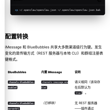
Copy c
cp
 ~/.openclaw/openclaw.json ~/.openclaw/openclaw.json.bak
配置转换
iMessage 和 BlueBubbles 共享大多数渠道级行为键。发生
变化的是传输方式（REST 服务器与本地 CLI）和群组注册表
键格式。
BlueBubbles
内置 iMessage
说明
语义相同（该块存
channels.bluebubbles.
channels.imessage.ena
在后默认为
enabled
bled
）。
true
（已移除）
无 REST 服务器
channels.bluebubbles.
——插件通过
serverUrl