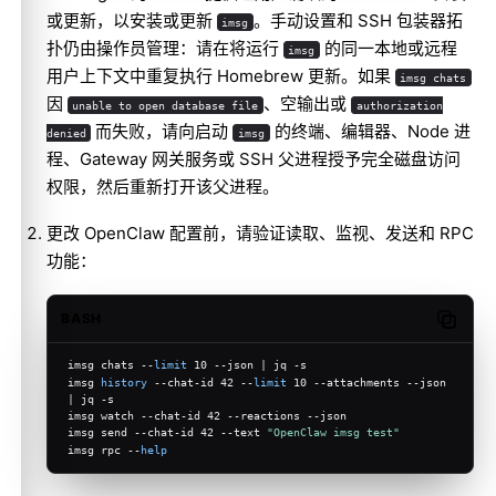
或更新，以安装或更新
。手动设置和 SSH 包装器拓
imsg
扑仍由操作员管理：请在将运行
的同一本地或远程
imsg
用户上下文中重复执行 Homebrew 更新。如果
imsg chats
因
、空输出或
unable to open database file
authorization
而失败，请向启动
的终端、编辑器、Node 进
denied
imsg
程、Gateway 网关服务或 SSH 父进程授予完全磁盘访问
权限，然后重新打开该父进程。
更改 OpenClaw 配置前，请验证读取、监视、发送和 RPC
功能：
BASH
Copy c
imsg chats --
limit
 10 --json | jq -s
imsg 
history
 --chat-id 42 --
limit
 10 --attachments --json 
| jq -s
imsg watch --chat-id 42 --reactions --json
imsg send --chat-id 42 --text 
"OpenClaw imsg test"
imsg rpc --
help