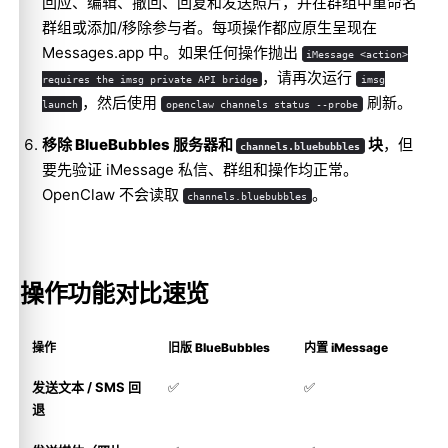
回应、编辑、撤回、回复和发送照片，并在群组中重命名
群组或添加/移除参与者。每项操作都应原生呈现在
Messages.app 中。如果任何操作抛出
iMessage <action>
，请再次运行
requires the imsg private API bridge
imsg
，然后使用
刷新。
launch
openclaw channels status --probe
移除 BlueBubbles 服务器和
块
，但
channels.bluebubbles
要先验证 iMessage 私信、群组和操作均正常。
OpenClaw 不会读取
。
channels.bluebubbles
操作功能对比速览
操作
旧版 BlueBubbles
内置 iMessage
发送文本 / SMS 回
✅
✅
退