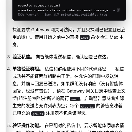
openclaw gateway restart
openclaw channels status --probe --channel imessage   
# 预
期为 "works"；--json 显示 privateApi.available: true
探测要求 Gateway 网关可访问，并且只探测已配置且已启
用的账户。使用
开始之前
中的直接
命令验证 Mac 本
imsg
身。
验证私信。
向智能体发送私信；确认回复已送达。
单独验证群组。
私信和群组使用不同的代码路径——私信
成功并不能证明群组路由正常。在允许的群聊中发送消
息，并确认回复已送达。如果群组没有响应（没有智能体
回复，也没有错误），请在 Gateway 网关日志中检查上文
“群组注册表陷阱”所述的两行
。启动警告意味着实际
warn
生效的发送者允许列表为空；每个
的警告意味着
chat_id
已填充的
注册表不包含该聊天。
groups
验证操作功能。
在已配对的私信中，要求智能体添加表情