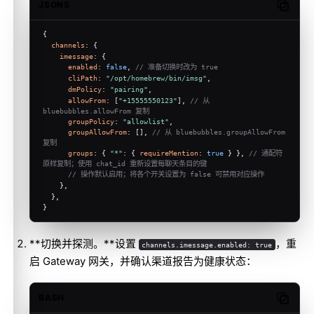
JSON5
Copy c
{
channels
: {
imessage
: {
enabled
: 
false
, 
// 准备切换时改为 true
cliPath
: 
"/opt/homebrew/bin/imsg"
,
dmPolicy
: 
"pairing"
,
allowFrom
: [
"+15555550123"
], 
// 从 
bluebubbles.allowFrom 复制
groupPolicy
: 
"allowlist"
,
groupAllowFrom
: [], 
// 从 bluebubbles.groupAllowFrom 
复制
groups
: { 
"*"
: { 
requireMention
: 
true
 } }, 
// 通配符
原样复制；使用 chat_id 重新设置每聊天条目的键
// 操作默认启用；将各个开关设置为 false 可禁用对应操作
    },
  },
}
**切换并探测。**设置
，重
channels.imessage.enabled: true
启 Gateway 网关，并确认渠道报告为健康状态：
BASH
Copy c