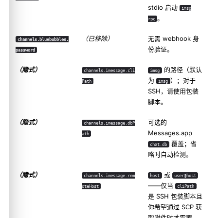
stdio 启动
imsg
。
rpc
（已移除）
无需 webhook 身
channels.bluebubbles.
份验证。
password
（隐式）
的路径（默认
channels.imessage.cli
imsg
为
）；对于
Path
imsg
SSH，请使用包装
脚本。
（隐式）
可选的
channels.imessage.dbP
Messages.app
ath
覆盖；省
chat.db
略时自动检测。
（隐式）
或
channels.imessage.rem
host
user@host
——仅当
oteHost
cliPath
是 SSH 包装脚本且
你希望通过 SCP 获
取附件时才需要。