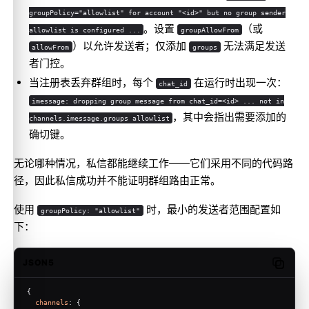
groupPolicy="allowlist" for account "<id>" but no group sender
。设置
（或
allowlist is configured ...
groupAllowFrom
）以允许发送者；仅添加
无法满足发送
allowFrom
groups
者门控。
当注册表丢弃群组时，每个
在运行时出现一次：
chat_id
imessage: dropping group message from chat_id=<id> ... not in
，其中会指出需要添加的
channels.imessage.groups allowlist
确切键。
无论哪种情况，私信都能继续工作——它们采用不同的代码路
径，因此私信成功并不能证明群组路由正常。
使用
时，最小的发送者范围配置如
groupPolicy: "allowlist"
下：
JSON5
Copy c
{
channels
: {