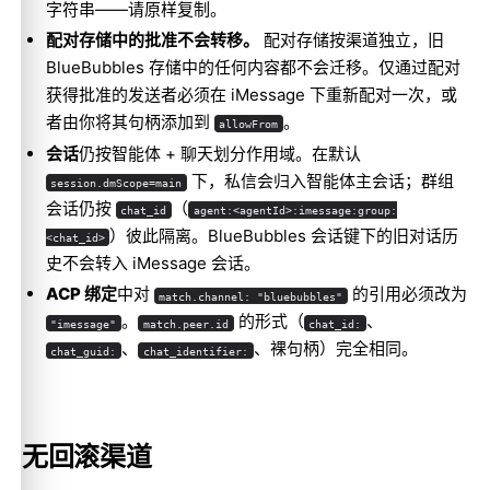
字符串——请原样复制。
配对存储中的批准不会转移。
配对存储按渠道独立，旧
BlueBubbles 存储中的任何内容都不会迁移。仅通过配对
获得批准的发送者必须在 iMessage 下重新配对一次，或
者由你将其句柄添加到
。
allowFrom
会话
仍按智能体 + 聊天划分作用域。在默认
下，私信会归入智能体主会话；群组
session.dmScope=main
会话仍按
（
chat_id
agent:<agentId>:imessage:group:
）彼此隔离。BlueBubbles 会话键下的旧对话历
<chat_id>
史不会转入 iMessage 会话。
ACP 绑定
中对
的引用必须改为
match.channel: "bluebubbles"
。
的形式（
、
"imessage"
match.peer.id
chat_id:
、
、裸句柄）完全相同。
chat_guid:
chat_identifier:
无回滚渠道