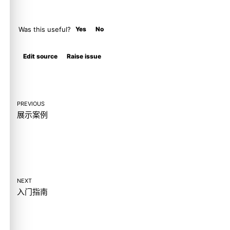
Was this useful?
Yes
No
Molty
Edit source
Raise issue
PREVIOUS
展示案例
NEXT
入门指南