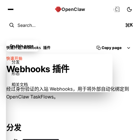
🇨🇳
OpenClaw
K
Search...
On this page
Copy page
快速开始
/
Webhooks 插件
快速开始
分发
Webhooks 插件
形态
相关文档
经过身份验证的入站 Webhooks，用于将外部自动化绑定到
OpenClaw TaskFlows。
分发