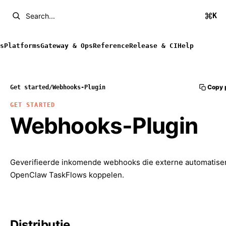
K
Search...
s
Platforms
Gateway & Ops
Reference
Release & CI
Help
Copy 
Get started
/
Webhooks-Plugin
GET STARTED
Webhooks-Plugin
Geverifieerde inkomende webhooks die externe automatise
OpenClaw TaskFlows koppelen.
Distributie