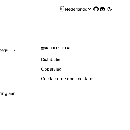
🇳🇱
Nederlands
ON THIS PAGE
page
Distributie
Oppervlak
Gerelateerde documentatie
ring aan
Molty