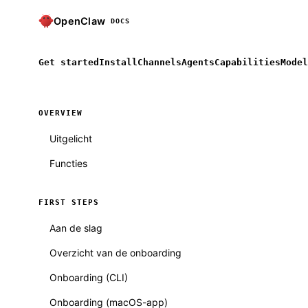
OpenClaw
DOCS
Get started
Install
Channels
Agents
Capabilities
Model
OVERVIEW
Uitgelicht
Functies
FIRST STEPS
Aan de slag
Overzicht van de onboarding
Onboarding (CLI)
Onboarding (macOS-app)