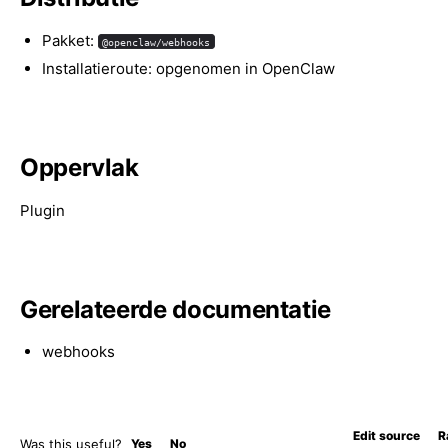
Pakket:
@openclaw/webhooks
Installatieroute: opgenomen in OpenClaw
Oppervlak
Plugin
Gerelateerde documentatie
webhooks
Edit source
R
Was this useful?
Yes
No