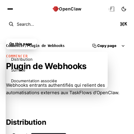
🇫🇷
OpenClaw
K
Search...
On this page
Copy page
Commencer
/
Plugin de Webhooks
COMMENCER
Distribution
Plugin de Webhooks
Surface
Documentation associée
Webhooks entrants authentifiés qui relient des
automatisations externes aux TaskFlows d’OpenClaw.
Distribution