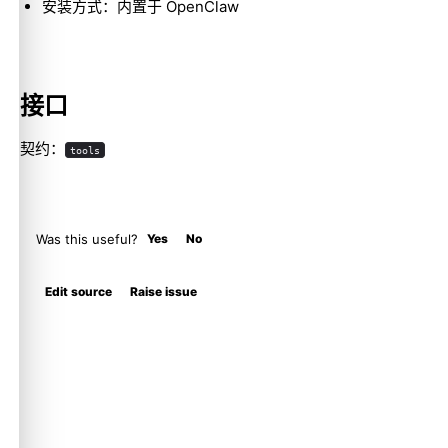
安装方式：内置于 OpenClaw
接口
契约：
tools
Was this useful?
Yes
No
Edit source
Raise issue