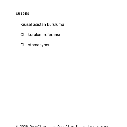
GUIDES
Kişisel asistan kurulumu
CLI kurulum referansı
CLI otomasyonu
© 2026 OpenClaw — an
OpenClaw Foundation
project