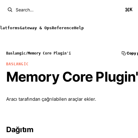
K
Search...
latforms
Gateway & Ops
Reference
Help
Copy 
Baslangic
/
Memory Core Plugin'i
BASLANGIC
Memory Core Plugin'
Aracı tarafından çağrılabilen araçlar ekler.
Dağıtım