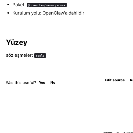
Paket:
@openclaw/memory-core
Kurulum yolu: OpenClaw'a dahildir
Yüzey
sözleşmeler:
tools
Edit source
R
Was this useful?
Yes
No
openclaw.ai
ope