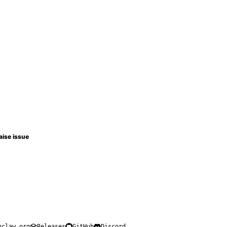
aise issue
nclaw.org
Releases
GitHub
Discord