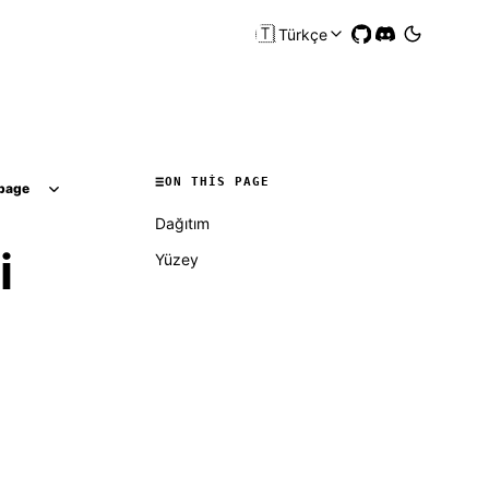
🇹🇷
Türkçe
ON THIS PAGE
page
Dağıtım
i
Yüzey
Molty