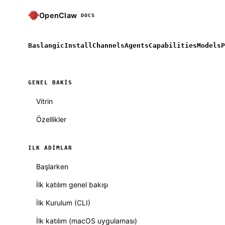
OpenClaw
DOCS
Baslangic
Install
Channels
Agents
Capabilities
Models
P
GENEL BAKIS
Vitrin
Özellikler
ILK ADIMLAR
Başlarken
İlk katılım genel bakışı
İlk Kurulum (CLI)
İlk katılım (macOS uygulaması)