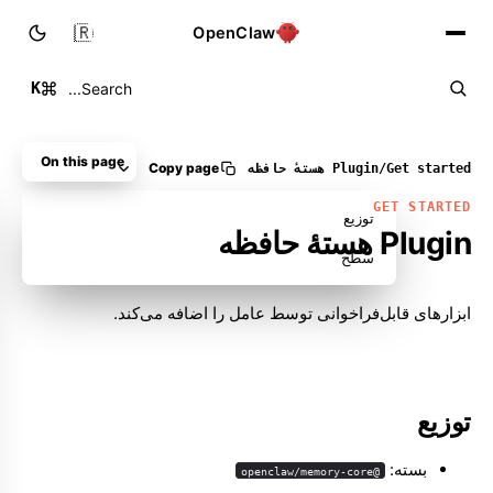
🇮🇷
OpenClaw
K
Search...
On this page
Copy page
Get started
/
Plugin هستهٔ حافظه
GET STARTED
توزیع
Plugin هستهٔ حافظه
سطح
ابزارهای قابل‌فراخوانی توسط عامل را اضافه می‌کند.
Molty
توزیع
بسته:
@openclaw/memory-core