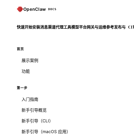
OpenClaw
DOCS
快速开始
安装
消息渠道
代理
工具
模型
平台
网关与运维
参考
发布与 CI
首页
展示案例
功能
第一步
入门指南
新手引导概览
新手引导（CLI）
新手引导（macOS 应用）