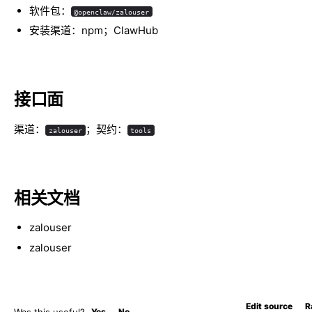
软件包：
@openclaw/zalouser
安装渠道：npm；ClawHub
接口面
渠道：
；契约：
zalouser
tools
相关文档
zalouser
zalouser
Edit source
R
Was this useful?
Yes
No