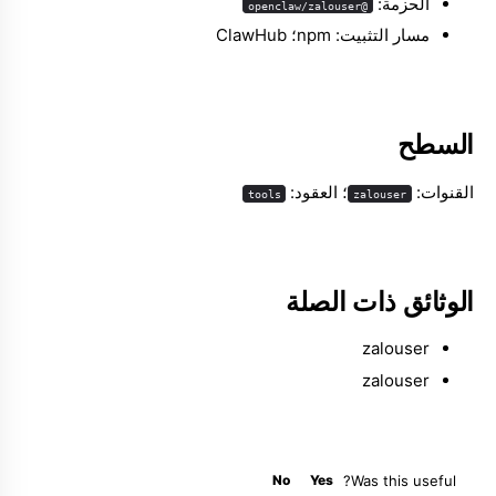
الحزمة:
@openclaw/zalouser
مسار التثبيت: npm؛ ClawHub
Molty
السطح
القنوات:
؛ العقود:
tools
zalouser
الوثائق ذات الصلة
zalouser
zalouser
No
Yes
Was this useful?