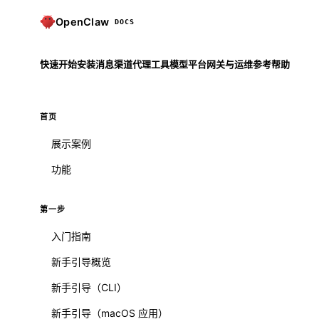
OpenClaw
DOCS
快速开始
安装
消息渠道
代理
工具
模型
平台
网关与运维
参考
帮助
首页
展示案例
功能
第一步
入门指南
新手引导概览
新手引导（CLI）
新手引导（macOS 应用）