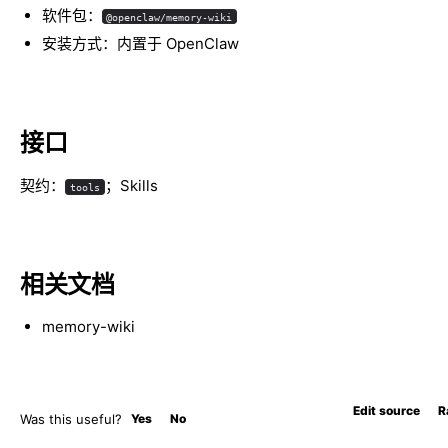
软件包：
@openclaw/memory-wiki
安装方式：内置于 OpenClaw
接口
契约：
；Skills
tools
相关文档
memory-wiki
Edit source
R
Was this useful?
Yes
No