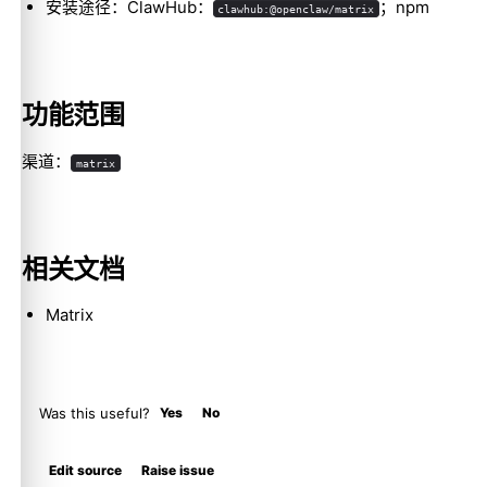
安装途径：ClawHub：
；npm
clawhub:@openclaw/matrix
Molty
功能范围
渠道：
matrix
相关文档
Matrix
Was this useful?
Yes
No
Edit source
Raise issue