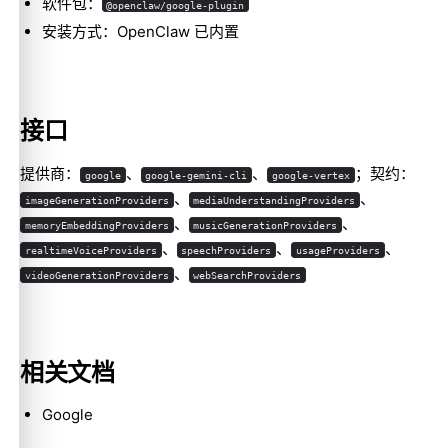
软件包：
@openclaw/google-plugin
安装方式：OpenClaw 已内置
接口
提供商：
、
、
；契约：
google
google-gemini-cli
google-vertex
Molty
、
、
imageGenerationProviders
mediaUnderstandingProviders
、
、
memoryEmbeddingProviders
musicGenerationProviders
、
、
、
realtimeVoiceProviders
speechProviders
usageProviders
、
videoGenerationProviders
webSearchProviders
相关文档
Google