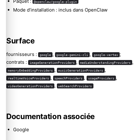
Paquet :
@openclaw/google-plugin
Mode d’installation : inclus dans OpenClaw
Surface
fournisseurs :
,
,
;
google
google-gemini-cli
google-vertex
Molty
contrats :
,
,
imageGenerationProviders
mediaUnderstandingProviders
,
,
memoryEmbeddingProviders
musicGenerationProviders
,
,
,
realtimeVoiceProviders
speechProviders
usageProviders
,
videoGenerationProviders
webSearchProviders
Documentation associée
Google