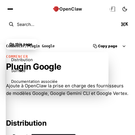
🇫🇷
OpenClaw
K
Search...
On this page
Copy page
Commencer
/
Plugin Google
COMMENCER
Distribution
Plugin Google
Surface
Documentation associée
Ajoute à OpenClaw la prise en charge des fournisseurs
de modèles Google, Google Gemini CLI et Google Vertex.
Distribution