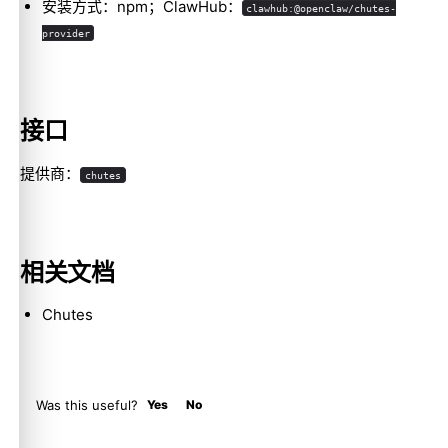
安装方式：npm；ClawHub：
clawhub:@openclaw/chutes-
provider
Molty
接口
提供商：
chutes
相关文档
Chutes
Was this useful?
Yes
No