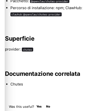
Pacchetto:
@openclaw/chutes-provider
Percorso di installazione: npm; ClawHub:
clawhub:@openclaw/chutes-provider
Molty
Superficie
provider:
chutes
Documentazione correlata
Chutes
Was this useful?
Yes
No