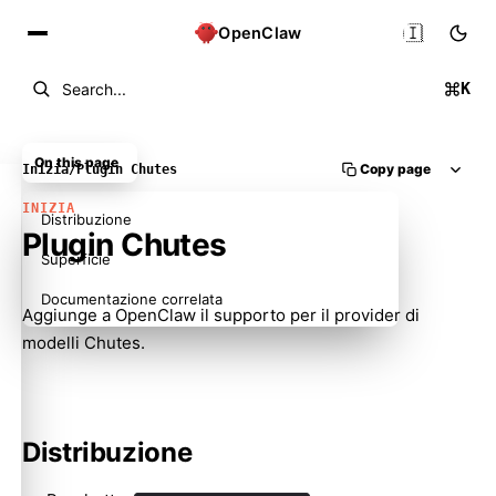
🇮🇹
OpenClaw
K
Search...
On this page
Copy page
Inizia
/
Plugin Chutes
INIZIA
Distribuzione
Plugin Chutes
Superficie
Documentazione correlata
Aggiunge a OpenClaw il supporto per il provider di
modelli Chutes.
Distribuzione