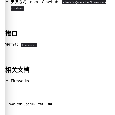
安装方式：npm；ClawHub：
clawhub:@openclaw/fireworks-
provider
Molty
接口
提供商：
fireworks
相关文档
Fireworks
Was this useful?
Yes
No