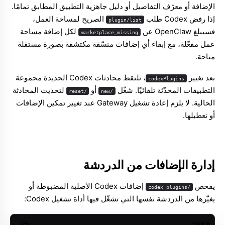
الإضافة أو معرّف التفاصيل أو دليل جاهزية التطبيق المطابق تمامًا.
إذا رفض Codex طلب
الصريح لمساحة العمل،
plugin/list
فسيبلغ OpenClaw عن
لكل إضافة مساحة
marketplace_missing
عمل مفعّلة، مع إبقاء أي إضافات منسّقة مكتشفة بصورة مستقلة
متاحة.
بعد تغيير
، تلتقط محادثات Codex الجديدة مجموعة
codexPlugins
التطبيقات المحدّثة تلقائيًا. شغّل
أو
لتحديث المحادثة
/reset
/new
الحالية. لا يلزم إعادة تشغيل Gateway عند تغيير تمكين الإضافات
أو تعطيلها.
إدارة الإضافات من الدردشة
يفحص
إضافات Codex الأصلية المضبوطة أو
/codex plugins
يغيّرها من الدردشة نفسها التي تشغّل فيها أداة تشغيل Codex:
TEXT