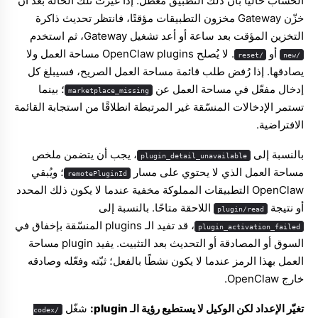
الحساب حاليًا بأن ذلك التطبيق معطّل. إذا غيّرت تلك الحالة بعد أن
خزّن Gateway مخزون التطبيقات مؤقتًا، فانتظر تحديث ذاكرة
التخزين المؤقت بعد ساعة أو أعد تشغيل Gateway، ثم استخدم
أو
. لا يُصلح OpenClaw plugins مساحة العمل ولا
/reset
/new
يصادقها. إذا رُفض طلب قائمة مساحة العمل الصريح، فسيبلغ كل
إدخال مفعّل في مساحة العمل عن
؛ بينما
marketplace_missing
تستمر الإدخالات المنسّقة غير المرتبطة انطلاقًا من استجابة القائمة
الافتراضية.
بالنسبة إلى
، يجب أن يتضمن ملخص
plugin_detail_unavailable
مساحة العمل الذي لا يحتوي على مسار
؛ ويُبقي
remotePluginId
OpenClaw التطبيقات المملوكة مخفية عندما لا يكون ذلك المحدد
أو نتيجة
اللاحقة متاحًا. بالنسبة إلى
plugin/read
، قد تفيد الـ plugins المنسّقة بإخفاق في
plugin_activation_failed
السوق أو المصادقة أو التحديث بعد التثبيت. يفيد plugin مساحة
العمل بهذا الرمز عندما لا يكون نشطًا بالفعل؛ ثبّته وفعّله وصادقه
خارج OpenClaw.
تغيّر الإعداد لكن الوكيل لا يستطيع رؤية الـ plugin:
شغّل
/codex