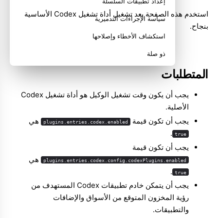
إعداد تطبيقات السلسلة
استخدم هذه الصفحة بعد تشغيل
أداة تشغيل Codex
الأساسية
سياسة الإجراءات التدميرية
بنجاح.
استكشاف الأخطاء وإصلاحها
ذو صلة
المتطلبات
يجب أن يكون وقت تشغيل الوكيل هو أداة تشغيل Codex
الأصلية.
يجب أن تكون قيمة
هي
plugins.entries.codex.enabled
.
true
يجب أن تكون قيمة
هي
plugins.entries.codex.config.codexPlugins.enabled
.
true
يجب أن يتمكن خادم تطبيقات Codex المستهدف من
رؤية المخزون المتوقع من الأسواق والإضافات
والتطبيقات.