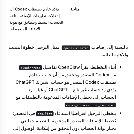
متاحة
يؤكد خادم تطبيقات Codex أن
إدخالات تطبيقات الإضافة متاحة
للحساب النشط وتتطابق مع هوية
الإضافة المضبوطة.
بالنسبة إلى إضافات
، يمثل الترحيل خطوة التثبيت
openai-curated
والأهلية الدائمة:
أثناء التخطيط، يقرأ OpenClaw تفاصيل
plugin/read
من Codex المصدر ويتحقق من أن حساب خادم
تطبيقات Codex المصدر هو حساب اشتراك ChatGPT.
يؤدي رد حساب غير تابع لـ ChatGPT أو غياب رد
الحساب إلى تخطي الإضافات المدعومة بالتطبيقات مع
.
codex_subscription_required
يتخطى الترحيل افتراضيًا استدعاء
في المصدر:
app/list
يُخطط للإضافات المصدر المدعومة بالتطبيقات التي
تجتاز بوابة الحساب دون التحقق من إمكانية الوصول إلى