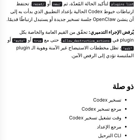
لتأكيد الحالة المُعدّة، ثم
أو
. تحتفظ
/reset
/new
plugins list
ارتباطات خيوط Codex الحالية بإعداد التطبيق الذي بدأت به إلى
أن ينشئ OpenClaw جلسة تسخير جديدة أو يستبدل ارتباطًا قديمًا.
يُرفض الإجراء التدميري:
تحقّق من القيم العامة والخاصة بكل
plugin في
. حتى مع
أو
أو
"auto"
true
allow_destructive_actions
، تظل مخططات الاستيضاح غير الآمنة وهوية الـ plugin
"ask"
الملتبسة تؤدي إلى الرفض الآمن.
ذو صلة
تسخير Codex
مرجع تسخير Codex
وقت تشغيل تسخير Codex
مرجع الإعداد
CLI الترحيل