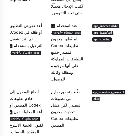
يُكتب الإدخال معطّلًا
حتى تعيد التفويض.
,
عند استخدام
أعد تفويض التطبيق
--
app_inaccessible
,
،
أو فعّله في Codex،
verify-plugin-apps
app_disabled
لم يُظهر مخزون
ثم أعد تشغيل
app_missing
تطبيقات Codex
الترحيل باستخدام
-
المصدر جميع
.
-verify-plugin-apps
التطبيقات المملوكة
على أنها موجودة
ومفعّلة وقابلة
للوصول.
طُلب تحقق صارم
أصلح الوصول إلى
app_inventory_unavail
من تطبيقات
خادم تطبيقات
able
المصدر، لكن فشل
Codex المصدر، أو
تحديث مخزون
أعد المحاولة دون
-
تطبيقات Codex
-verify-plugin-apps
المصدر.
لقبول الخطة الأسرع
المقيّدة بالحساب.