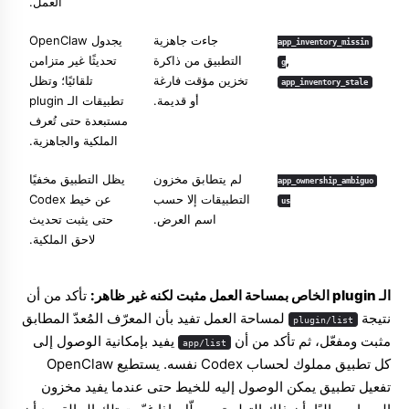
العمل.
جاءت جاهزية
يجدول OpenClaw
app_inventory_missin
,
التطبيق من ذاكرة
تحديثًا غير متزامن
g
تخزين مؤقت فارغة
تلقائيًا؛ وتظل
app_inventory_stale
أو قديمة.
تطبيقات الـ plugin
مستبعدة حتى تُعرف
الملكية والجاهزية.
لم يتطابق مخزون
يظل التطبيق مخفيًا
app_ownership_ambiguo
التطبيقات إلا حسب
عن خيط Codex
us
اسم العرض.
حتى يثبت تحديث
لاحق الملكية.
الـ plugin الخاص بمساحة العمل مثبت لكنه غير ظاهر:
تأكد من أن
نتيجة
لمساحة العمل تفيد بأن المعرّف المُعدّ المطابق
plugin/list
مثبت ومفعّل، ثم تأكد من أن
يفيد بإمكانية الوصول إلى
app/list
كل تطبيق مملوك لحساب Codex نفسه. يستطيع OpenClaw
تفعيل تطبيق يمكن الوصول إليه للخيط حتى عندما يفيد مخزون