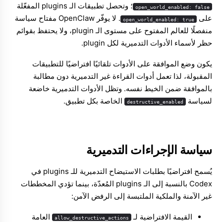
؛ وتحصل تطبيقات الـ plugins المفعّلة
open_world_enabled: false
على
. لا يوفّر OpenClaw مفتاح سياسة
open_world_enabled: true
منفصلًا للعالم المفتوح على مستوى الـ plugin، ولا يحتفظ بقوائم
حظر لأسماء الأدوات التدميرية لكل plugin.
يكون وضع الموافقة على الأدوات تلقائيًا افتراضيًا للتطبيقات
المقبولة، لذا تعمل أدوات القراءة غير التدميرية دون مطالبة
بالموافقة ضمن الخيط نفسه. وتظل الأدوات التدميرية خاضعة
لسياسة
الخاصة بكل تطبيق.
destructive_enabled
سياسة الإجراءات التدميرية
يُسمح افتراضيًا بطلبات الاستيضاح التدميرية للـ plugins في
Codex بالنسبة إلى الـ plugins المُعدّة، بينما تؤدي المخططات
غير الآمنة والملكية الملتبسة إلى الرفض الآمن:
القيمة الافتراضية لـ
العامة
allow_destructive_actions