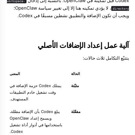
Codex قبل تمكينه في OpenClaw. بالنسبة إلى إدخال
workspace-
، لا يؤدي تمكينه هنا إلا إلى تغيير سياسة OpenClaw؛
directory
ويجب أن تكون الإضافة والتطبيق نشطين مسبقًا في Codex.
آلية عمل إعداد الإضافات الأصلي
يتتبّع التكامل ثلاث حالات:
الحالة
المعنى
مثبّتة
يمتلك Codex حزمة الإضافة في
وقت تشغيل خادم التطبيقات
المستهدف.
مفعّلة
يبلغ Codex بأن الإضافة مفعّلة،
ويسمح إعداد OpenClaw
باستخدامها في أدوار أداة تشغيل
Codex.