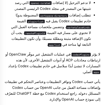
لا تدعم الترحيل إلا إضافات
التي رصد
openai-curated
تثبيتها من المصدر في مجلد Codex الرئيسي المصدر.
تتطلب إضافات
المضبوطة يدويًا
workspace-directory
خادم تطبيقات Codex يقبل فيه
القيمة
plugin/list
، وتتضمن ملخصات مساحة العمل التي
marketplaceKinds
لا تحتوي على مسار فيه القيمة
. يجب أن
remotePluginId
تكون الإضافة مثبتة ومفعّلة مسبقًا، وأن تكون التطبيقات
التابعة لها متاحة في
.
app/list
لا يؤثر
في عمليات التشغيل عبر موفّر OpenClaw أو
codexPlugins
ارتباطات محادثات ACP أو أدوات التشغيل الأخرى، لأن هذه
المسارات لا تنشئ أبدًا سلاسل في خادم تطبيقات Codex بإعداد
أصلي.
apps
يأتي حساب Codex وتوافر التطبيقات وعناصر التحكم في تطبيقات
وإضافات مساحة العمل من جانب OpenAI من حساب Codex
المسجّل دخوله. راجع
استخدام Codex مع خطة ChatGPT
للتعرّف
إلى نموذج حساب OpenAI والإدارة.