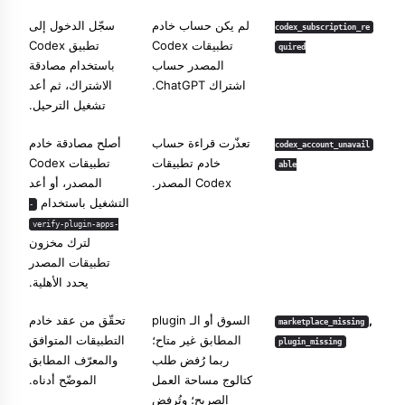
لم يكن حساب خادم
سجّل الدخول إلى
codex_subscription_re
تطبيقات Codex
تطبيق Codex
quired
المصدر حساب
باستخدام مصادقة
اشتراك ChatGPT.
الاشتراك، ثم أعد
تشغيل الترحيل.
تعذّرت قراءة حساب
أصلح مصادقة خادم
codex_account_unavail
خادم تطبيقات
تطبيقات Codex
able
Codex المصدر.
المصدر، أو أعد
التشغيل باستخدام
-
-verify-plugin-apps
لترك مخزون
تطبيقات المصدر
يحدد الأهلية.
,
السوق أو الـ plugin
تحقّق من عقد خادم
marketplace_missing
المطابق غير متاح؛
التطبيقات المتوافق
plugin_missing
ربما رُفض طلب
والمعرّف المطابق
كتالوج مساحة العمل
الموضّح أدناه.
الصريح؛ وتُرفض