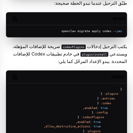
طبّق الترحيل عندما تبدو الخطة صحيحة:
BASH
opy code
openclaw migrate apply codex --
yes
يكتب الترحيل إدخالات
صريحة للإضافات المؤهلة،
codexPlugins
ويستدعي
في خادم تطبيقات Codex للإضافات
plugin/install
المحددة. يبدو الإعداد المرحّل كما يلي:
JSON5
opy code
{
: {
plugins
: {
entries
: {
codex
,
enabled
: 
true
: {
config
: {
codexPlugins
,
enabled
: 
true
,
allow_destructive_actions
: 
true
: {
plugins