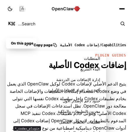
🇸🇦
OpenClaw
K
Search...
On this page
Copy page
Capabilities
/
إضافات Codex الأصلية
PLUGIN GUIDES
المتطلبات
إضافات Codex الأصلية
البدء السريع
إدارة الإضافات من الدردشة
يتيح الدعم الأصلي لإضافات Codex لوكيل OpenClaw الذي يعمل
آلية عمل إعداد الإضافات الأصلي
في وضع Codex استخدام إمكانات التطبيقات والإضافات الخاصة
بخادم تطبيقات Codex داخل سلسلة Codex نفسها التي تتولى
حدود دعم الإصدار الأول
معالجة دور OpenClaw. تظل استدعاءات الإضافات في سجل
مخزون التطبيقات والملكية
Codex الأصلي؛ ويتولى خادم تطبيقات Codex تنفيذ MCP
المدعوم بالتطبيقات. لا يحوّل OpenClaw إضافات Codex إلى
تطبيقات الحساب المتصل
أدوات OpenClaw ديناميكية اصطناعية من نوع
.
codex_plugin_*