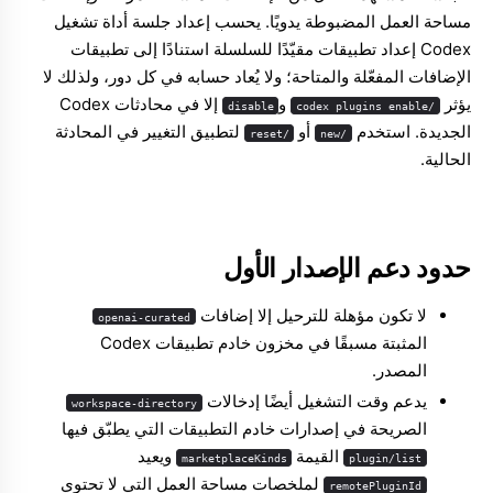
مساحة العمل المضبوطة يدويًا. يحسب إعداد جلسة أداة تشغيل
Codex إعداد تطبيقات مقيّدًا للسلسلة استنادًا إلى تطبيقات
الإضافات المفعّلة والمتاحة؛ ولا يُعاد حسابه في كل دور، ولذلك لا
يؤثر
و
إلا في محادثات Codex
disable
/codex plugins enable
الجديدة. استخدم
أو
لتطبيق التغيير في المحادثة
/reset
/new
الحالية.
حدود دعم الإصدار الأول
لا تكون مؤهلة للترحيل إلا إضافات
openai-curated
المثبتة مسبقًا في مخزون خادم تطبيقات Codex
المصدر.
يدعم وقت التشغيل أيضًا إدخالات
workspace-directory
الصريحة في إصدارات خادم التطبيقات التي يطبّق فيها
القيمة
ويعيد
marketplaceKinds
plugin/list
لملخصات مساحة العمل التي لا تحتوي
remotePluginId