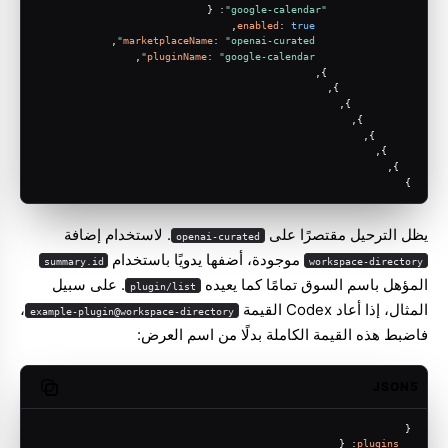
: {
"google-calendar"
,
enabled
: 
true
,
marketplaceName
: 
"openai-curated"
,
pluginName
: 
"google-calendar"
              },
            },
          },
        },
      },
    },
  },
}
يظل الترحيل مقتصرًا على
. لاستخدام إضافة
openai-curated
موجودة، أضفها يدويًا باستخدام
summary.id
workspace-directory
المؤهل باسم السوق تمامًا كما يعيده
. على سبيل
plugin/list
المثال، إذا أعاد Codex القيمة
،
example-plugin@workspace-directory
فاضبط هذه القيمة الكاملة بدلًا من اسم العرض:
JSON5
opy code
{
: {
plugins