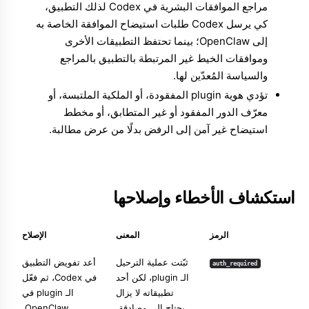
مراجع الموافقات البشرية في Codex لذلك التطبيق،
كي يرسل Codex طلبات استيضاح الموافقة الخاصة به
إلى OpenClaw؛ بينما تحتفظ التطبيقات الأخرى
وموافقات الخيط غير المرتبطة بالتطبيق بالمراجع
والسياسة المُعدّين لها.
تؤدي هوية plugin المفقودة، أو الملكية الملتبسة، أو
معرّف الدور المفقود أو غير المتطابق، أو مخطط
استيضاح غير آمن إلى الرفض بدلًا من عرض مطالبة.
استكشاف الأخطاء وإصلاحها
الرمز
المعنى
الإصلاح
ثبّتت عملية الترحيل
أعد تفويض التطبيق
auth_required
الـ plugin، لكن أحد
في Codex، ثم فعّل
تطبيقاته لا يزال
الـ plugin في
يحتاج إلى مصادقة.
OpenClaw.