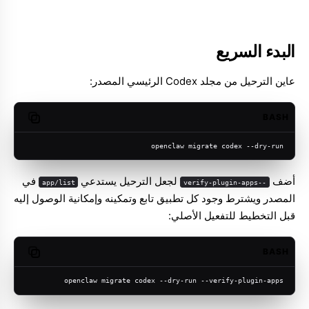
البدء السريع
عاين الترحيل من مجلد Codex الرئيسي المصدر:
BASH
opy code
openclaw migrate codex --dry-run
أضف
لجعل الترحيل يستدعي
في
app/list
--verify-plugin-apps
المصدر ويشترط وجود كل تطبيق تابع وتمكينه وإمكانية الوصول إليه
قبل التخطيط للتفعيل الأصلي:
BASH
opy code
openclaw migrate codex --dry-run --verify-plugin-apps