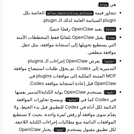
هي
.
true
تتجاوز قيمة
الخاصة بكل
allow_destructive_actions
plugin السياسة العامة لذلك الـ plugin.
: يعيد OpenClaw رفضًا حتميًا.
false
: يقبل OpenClaw تلقائيًا فقط المخططات الآمنة
true
التي يستطيع تحويلها إلى استجابة موافقة، مثل حقل
موافقة منطقي.
: يعرض OpenClaw إجراءات الـ plugins
"auto"
التدميرية إلى Codex، ثم يحوّل طلبات استيضاح موافقة
MCP المثبتة الملكية إلى موافقات plugins في
OpenClaw قبل إعادة استجابة موافقة Codex.
: يستخدم OpenClaw بوابة الكتابة/التدمير نفسها
"ask"
في Codex كما في
، ويمسح تجاوزات الموافقة
"auto"
الدائمة لكل أداة في Codex للتطبيق قبل بدء الخيط، ولا
يقدّم سوى موافقة أو رفض لمرة واحدة، بحيث لا تستطيع
الموافقات الدائمة منع مطالبات إجراءات الكتابة اللاحقة.
لكل تطبيق مقبول يستخدم
، يختار OpenClaw
"ask"