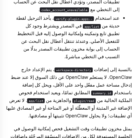
تطبيقات المصدر، وتؤدي أعطال نقل البحث عن الحساب
إلى التخطي مع
.
codex_account_unavailable
عند استخدام
، يأخذ الترحيل لقطة
--verify-plugin-apps
حديثة من
في المصدر ويشترط وجود كل
app/list
تطبيق تابع وتمكينه وإمكانية الوصول إليه قبل التخطيط
للتفعيل الأصلي. وعندئذ تنتقل أعطال نقل البحث عن
الحساب إلى بوابة مخزون تطبيقات المصدر بدلًا من
التسبب في التخطي مباشرةً.
بالنسبة إلى إضافات
، يتم الإعداد خارج
workspace-directory
OpenClaw. لا يستعلم OpenClaw عن ذلك السوق إلا عند ضبط
إدخال مساحة عمل مفعّل واحد على الأقل، ويحل كل إضافة
باستخدام
المطابق تمامًا، ويعيد استخدام فحوص
summary.id
الملكية الحالية من
والجاهزية من
. لا تعرض
app/list
plugin/read
الإضافة غير المثبتة أو المعطّلة أو غير المتاحة أو غير المصادق عليها
أي تطبيقات؛ ولا يحاول OpenClaw تثبيتها أو مصادقتها.
يمثل مخزون تطبيقات وقت التشغيل فحص إمكانية الوصول في
الجلسة المستهدفة لكل من الإضافات المنسّقة المرحّلة وإضافات