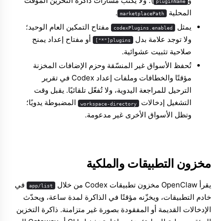
و
)؛ ولا يكتب مسارات ذاكرة التخزين المؤقت
pluginName
المحلية
.
marketplacePath
يمثل
مفتاح التمكين العام الوحيد؛
codexPlugins.enabled
ولا توجد علامة بدل
أو مفتاح إعداد يمنح
plugins["*"]
صلاحية تثبيت عشوائية.
تُحفظ الأسواق غير المنسّقة وحزم الإضافات المخزنة
مؤقتًا والخطافات وملفات إعداد Codex في تقرير
الترحيل للمراجعة اليدوية، ولا تُفعّل تلقائيًا. يقبل وقت
التشغيل إدخالات
المضبوطة يدويًا؛
workspace-directory
وتظل الأسواق الأخرى غير مدعومة.
مخزون التطبيقات والملكية
يقرأ OpenClaw مخزون تطبيقات Codex من خلال
في
app/list
خادم التطبيقات، ويخزّنه مؤقتًا في الذاكرة لمدة ساعة، ويحدّث
الإدخالات القديمة أو المفقودة بصورة غير متزامنة. ذاكرة التخزين