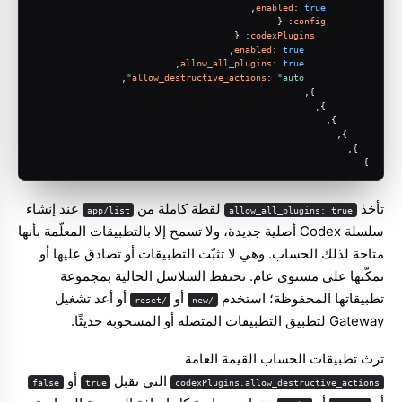
,
enabled
: 
true
: {
config
: {
codexPlugins
,
enabled
: 
true
,
allow_all_plugins
: 
true
,
allow_destructive_actions
: 
"auto"
          },
        },
      },
    },
  },
}
تأخذ
لقطة كاملة من
عند إنشاء
app/list
allow_all_plugins: true
سلسلة Codex أصلية جديدة، ولا تسمح إلا بالتطبيقات المعلّمة بأنها
متاحة لذلك الحساب. وهي لا تثبّت التطبيقات أو تصادق عليها أو
تمكّنها على مستوى عام. تحتفظ السلاسل الحالية بمجموعة
تطبيقاتها المحفوظة؛ استخدم
أو
أو أعد تشغيل
/reset
/new
Gateway لتطبيق التطبيقات المتصلة أو المسحوبة حديثًا.
ترث تطبيقات الحساب القيمة العامة
التي تقبل
أو
false
true
codexPlugins.allow_destructive_actions