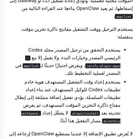
المؤقت محلية للعملية؛ وتؤدي إعادة تشغيل CLI أو Gateway إلى
إسقاطها، ثم يعيد OpenClaw بناءها عند القراءة التالية من
.
app/list
يستخدم الترحيل ووقت التشغيل مفاتيح ذاكرة تخزين مؤقت
منفصلة:
يستخدم التحقق من ترحيل المصدر مجلد Codex
الرئيسي المصدر وخيارات البدء. ولا يعمل إلا مع
--
، ويفرض اجتيازًا حديثًا لـ
في
app/list
verify-plugin-apps
المصدر لعملية التخطيط تلك.
يستخدم إعداد وقت التشغيل المستهدف هوية خادم
تطبيقات Codex للوكيل المستهدف عند بناء إعداد
تطبيقات السلسلة. يؤدي تفعيل إضافة منسّقة إلى إبطال
مفتاح ذاكرة التخزين المؤقت المستهدف، ثم يفرض
تحديثه بعد
. لا يشغّل إعداد
workspace-
plugin/install
مسار التفعيل هذا أبدًا.
directory
لا يُعرض تطبيق الإضافة إلا عندما يستطيع OpenClaw إرجاعه إلى