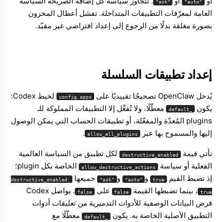
أو
أو
. تتجاوز سياسة كل إضافة الصريحة السياسة
"ask"
"auto"
العامة لمعرّفات التطبيقات المتداخلة. تفشل أعطال المخزون
بصورة مغلقة بدلًا من الرجوع إلى إعداد افتراضي غير مقيّد.
إعداد تطبيقات السلسلة
يُدخل OpenClaw تصحيحًا تقييديًا على
لخيط Codex:
config.apps
يكون
معطّلًا، ولا تُفعَّل إلا التطبيقات المملوكة للـ
_default
plugins المُعدّة والمفعّلة، أو تطبيقات الحساب التي يمكن الوصول
إليها والمسموح بها عبر
.
allow_all_plugins
تأتي قيمة
لكل تطبيق من السياسة العالمية
destructive_enabled
الفعلية أو سياسة
الخاصة بكل plugin؛
allow_destructive_actions
إذ تضبط القيم
و
و
جميعها
destructive_enabled:
"ask"
"auto"
true
، بينما تضبطها القيمة
على
. يواصل Codex
false
false
true
فرض البيانات الوصفية للأدوات التدميرية من تعليقات أدوات
التطبيق الأصلية الخاصة به. يكون
معطّلًا مع
_default