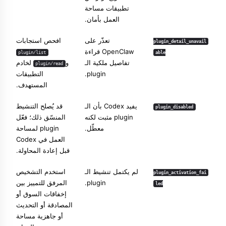
تطبيقات مساحة
العمل بأمان.
تعذّر على
افحص استجابات
plugin_detail_unavail
OpenClaw قراءة
plugin/list
able
تفاصيل ملكية الـ
و
لخادم
plugin/read
plugin.
التطبيقات
المستهدف.
يفيد Codex بأن الـ
قد يُصلح التنشيط
plugin_disabled
plugin مثبت لكنه
المنسّق ذلك؛ فعّل
معطّل.
plugin لمساحة
العمل في Codex
قبل إعادة المحاولة.
لم يكتمل تنشيط الـ
استخدم التشخيص
plugin_activation_fai
plugin.
المرفق للتمييز بين
led
إخفاقات السوق أو
المصادقة أو التحديث
أو جاهزية مساحة