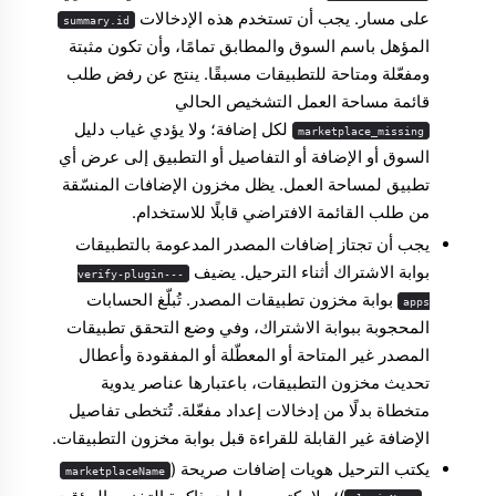
على مسار. يجب أن تستخدم هذه الإدخالات
summary.id
المؤهل باسم السوق والمطابق تمامًا، وأن تكون مثبتة
ومفعّلة ومتاحة للتطبيقات مسبقًا. ينتج عن رفض طلب
قائمة مساحة العمل التشخيص الحالي
لكل إضافة؛ ولا يؤدي غياب دليل
marketplace_missing
السوق أو الإضافة أو التفاصيل أو التطبيق إلى عرض أي
تطبيق لمساحة العمل. يظل مخزون الإضافات المنسّقة
من طلب القائمة الافتراضي قابلًا للاستخدام.
يجب أن تجتاز إضافات المصدر المدعومة بالتطبيقات
بوابة الاشتراك أثناء الترحيل. يضيف
--verify-plugin-
بوابة مخزون تطبيقات المصدر. تُبلّغ الحسابات
apps
المحجوبة ببوابة الاشتراك، وفي وضع التحقق تطبيقات
المصدر غير المتاحة أو المعطّلة أو المفقودة وأعطال
تحديث مخزون التطبيقات، باعتبارها عناصر يدوية
متخطاة بدلًا من إدخالات إعداد مفعّلة. تُتخطى تفاصيل
الإضافة غير القابلة للقراءة قبل بوابة مخزون التطبيقات.
يكتب الترحيل هويات إضافات صريحة (
marketplaceName