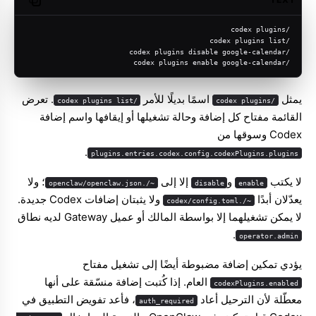
opy code
/codex plugins
/codex plugins list
/codex plugins disable google-calendar
/codex plugins enable google-calendar
يمثل
اسمًا بديلًا للأمر
. تعرض
/codex plugins list
/codex plugins
القائمة مفتاح كل إضافة وحالة تشغيلها أو إيقافها واسم إضافة
Codex وسوقها من
.
plugins.entries.codex.config.codexPlugins.plugins
لا يكتب
و
إلا إلى
؛ ولا
~/.openclaw/openclaw.json
disable
enable
يعدّلان أبدًا
ولا يثبتان إضافات Codex جديدة.
~/.codex/config.toml
لا يمكن تشغيلهما إلا بواسطة المالك أو عميل Gateway لديه نطاق
.
operator.admin
يؤدي تمكين إضافة مضبوطة أيضًا إلى تشغيل مفتاح
العام. إذا كُتبت إضافة منسّقة على أنها
codexPlugins.enabled
معطّلة لأن الترحيل أعاد
، فأعد تفويض التطبيق في
auth_required