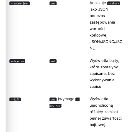
Analizuje
--value-json
set
<value>
jako JSON
podczas
zastępowania
wartości
końcowej
JSON/JSONC/JSO
NL.
Wyświetla bajty,
--dry-run
set
które zostałyby
zapisane, bez
wykonywania
zapisu.
(wymaga
Wyświetla
--diff
set
--
)
ujednoliconą
dry-run
różnicę zamiast
pełnej zawartości
bajtowej.