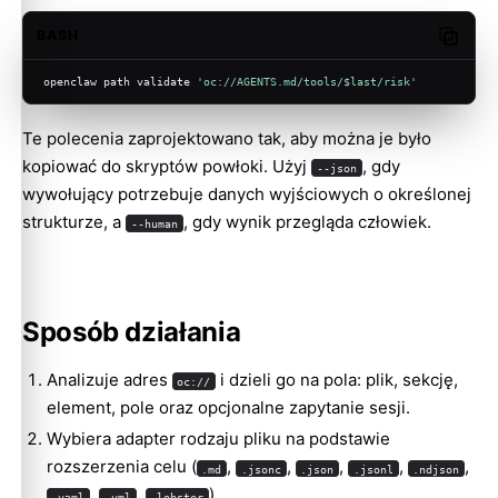
BASH
Copy c
openclaw path validate 
'oc://AGENTS.md/tools/$last/risk'
Te polecenia zaprojektowano tak, aby można je było
kopiować do skryptów powłoki. Użyj
, gdy
--json
wywołujący potrzebuje danych wyjściowych o określonej
strukturze, a
, gdy wynik przegląda człowiek.
--human
Sposób działania
Analizuje adres
i dzieli go na pola: plik, sekcję,
oc://
element, pole oraz opcjonalne zapytanie sesji.
Wybiera adapter rodzaju pliku na podstawie
rozszerzenia celu (
,
,
,
,
,
.md
.jsonc
.json
.jsonl
.ndjson
,
,
).
.yaml
.yml
.lobster