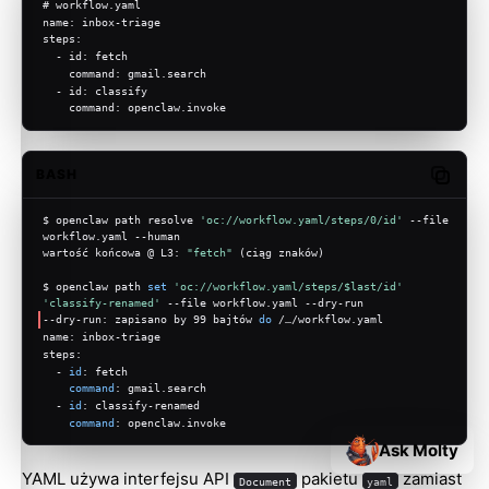
# workflow.yaml
name: inbox-triage
steps:
  - id: fetch
    command: gmail.search
  - id: classify
    command: openclaw.invoke
BASH
Copy c
$ openclaw path resolve 
'oc://workflow.yaml/steps/0/id'
 --file 
workflow.yaml --human
wartość końcowa @ L3: 
"fetch"
 (ciąg znaków)
$ openclaw path 
set
'oc://workflow.yaml/steps/$last/id'
'classify-renamed'
 --file workflow.yaml --dry-run
--dry-run: zapisano by 99 bajtów 
do
 /…/workflow.yaml
name: inbox-triage
steps:
  - 
id
: fetch
command
: gmail.search
  - 
id
: classify-renamed
command
: openclaw.invoke
Ask Molty
YAML używa interfejsu API
pakietu
zamiast
Document
yaml