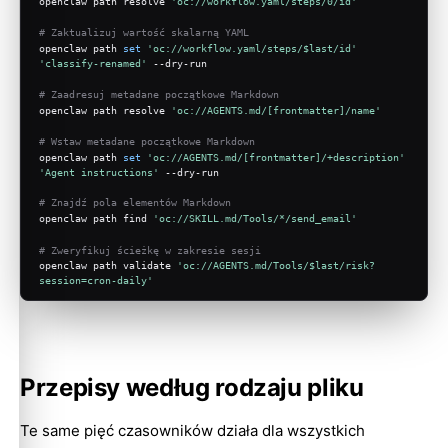
openclaw path resolve 
'oc://workflow.yaml/steps/0/id'
# Zaktualizuj wartość skalarną YAML
openclaw path 
set
'oc://workflow.yaml/steps/$last/id'
'classify-renamed'
 --dry-run
# Zaadresuj metadane początkowe Markdown
openclaw path resolve 
'oc://AGENTS.md/[frontmatter]/name'
# Wstaw metadane początkowe Markdown
openclaw path 
set
'oc://AGENTS.md/[frontmatter]/+description'
'Agent instructions'
 --dry-run
# Znajdź pola elementów Markdown
openclaw path find 
'oc://SKILL.md/Tools/*/send_email'
# Zweryfikuj ścieżkę w zakresie sesji
openclaw path validate 
'oc://AGENTS.md/Tools/$last/risk?
session=cron-daily'
Przepisy według rodzaju pliku
Te same pięć czasowników działa dla wszystkich