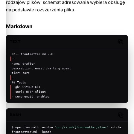
rodzajów plików; schemat adresowania wybiera obsługę
na podstawie rozszerzenia pliku.
Markdown
TEXT
Copy c
<!-- frontmatter.md -->
---
name: drafter
description: email drafting agent
tier: core
---
## Tools
- gh: GitHub CLI
- curl: HTTP client
- send_email: enabled
BASH
Copy c
$ openclaw path resolve 
'oc://x.md/[frontmatter]/tier'
 --file 
frontmatter.md --human