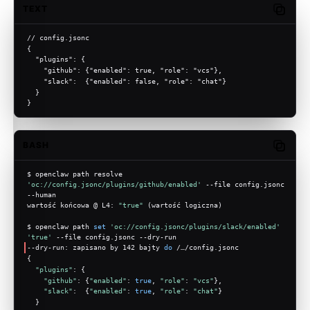
TEXT
Copy c
// config.jsonc
{
  "plugins": {
    "github": {"enabled": true, "role": "vcs"},
    "slack":  {"enabled": false, "role": "chat"}
  }
}
BASH
Copy c
$ openclaw path resolve 
'oc://config.jsonc/plugins/github/enabled'
 --file config.jsonc 
--human
wartość końcowa @ L4: 
"true"
 (wartość logiczna)
$ openclaw path 
set
'oc://config.jsonc/plugins/slack/enabled'
'true'
 --file config.jsonc --dry-run
--dry-run: zapisano by 142 bajty 
do
 /…/config.jsonc
{
"plugins"
: {
"github"
: {
"enabled"
: 
true
, 
"role"
: 
"vcs"
},
"slack"
:  {
"enabled"
: 
true
, 
"role"
: 
"chat"
}
  }