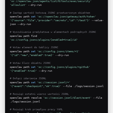
'oc://openclaw.json/agents/list/0/tools/exec/security'
'allowlist'
 --dry-run
# Zastąp wartość końcową JSONC przetworzonym obiektem
openclaw path 
set
'oc://openclaw.json/gateway/auth/token'
'{"source":"file","provider":"secrets","id":"/test"}'
 --value-
json --dry-run
# Wyszukiwanie predykatowe w elementach podrzędnych JSONC
openclaw path find 
'oc://config.jsonc/plugins/[enabled=true]/id'
# Wstaw element do tablicy JSONC
openclaw path 
set
'oc://config.jsonc/items/+1'
'{"id":"new","enabled":true}'
 --dry-run
# Wstaw klucz obiektu JSONC
openclaw path 
set
'oc://config.jsonc/plugins/+github'
'{"enabled":true}'
 --dry-run
# Dołącz zdarzenie JSONL
openclaw path 
set
'oc://session.jsonl/+'
'{"event":"checkpoint","ok":true}'
 --file ./logs/session.jsonl
# Rozwiąż ostatni wiersz wartości JSONL
openclaw path resolve 
'oc://session.jsonl/$last/event'
 --file 
./logs/session.jsonl
# Rozwiąż krok przepływu pracy YAML