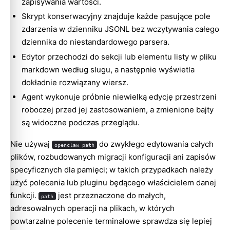
zapisywania wartości.
Skrypt konserwacyjny znajduje każde pasujące pole
zdarzenia w dzienniku JSONL bez wczytywania całego
dziennika do niestandardowego parsera.
Edytor przechodzi do sekcji lub elementu listy w pliku
markdown według slugu, a następnie wyświetla
dokładnie rozwiązany wiersz.
Agent wykonuje próbnie niewielką edycję przestrzeni
roboczej przed jej zastosowaniem, a zmienione bajty
są widoczne podczas przeglądu.
Nie używaj
do zwykłego edytowania całych
openclaw path
plików, rozbudowanych migracji konfiguracji ani zapisów
specyficznych dla pamięci; w takich przypadkach należy
użyć polecenia lub pluginu będącego właścicielem danej
funkcji.
jest przeznaczone do małych,
path
adresowalnych operacji na plikach, w których
powtarzalne polecenie terminalowe sprawdza się lepiej