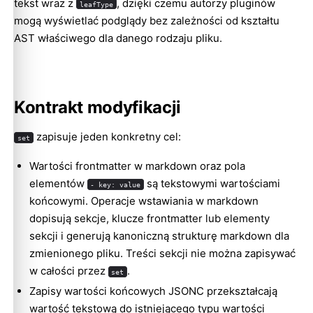
tekst wraz z
, dzięki czemu autorzy pluginów
leafType
mogą wyświetlać podglądy bez zależności od kształtu
AST właściwego dla danego rodzaju pliku.
Kontrakt modyfikacji
zapisuje jeden konkretny cel:
set
Wartości frontmatter w markdown oraz pola
elementów
są tekstowymi wartościami
- key: value
końcowymi. Operacje wstawiania w markdown
dopisują sekcje, klucze frontmatter lub elementy
sekcji i generują kanoniczną strukturę markdown dla
zmienionego pliku. Treści sekcji nie można zapisywać
w całości przez
.
set
Zapisy wartości końcowych JSONC przekształcają
wartość tekstową do istniejącego typu wartości