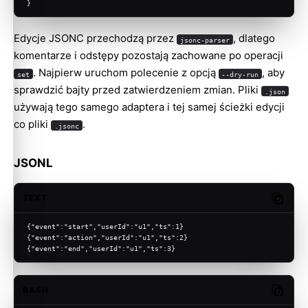
}
Edycje JSONC przechodzą przez
, dlatego
jsonc-parser
komentarze i odstępy pozostają zachowane po operacji
. Najpierw uruchom polecenie z opcją
, aby
set
--dry-run
sprawdzić bajty przed zatwierdzeniem zmian. Pliki
.json
używają tego samego adaptera i tej samej ścieżki edycji
co pliki
.
.jsonc
JSONL
TEXT
Copy c
{"event":"start","userId":"u1","ts":1}
{"event":"action","userId":"u1","ts":2}
{"event":"end","userId":"u1","ts":3}
BASH
Copy c