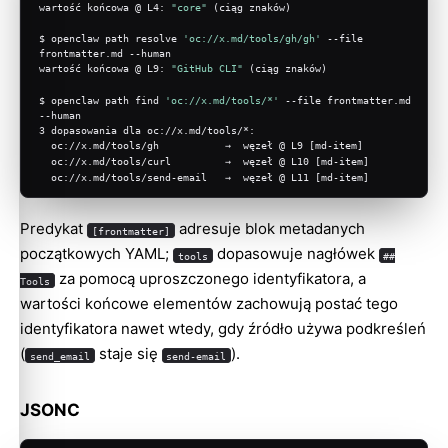
wartość końcowa @ L4: 
"core"
 (ciąg znaków)
$ openclaw path resolve 
'oc://x.md/tools/gh/gh'
 --file 
frontmatter.md --human
wartość końcowa @ L9: 
"GitHub CLI"
 (ciąg znaków)
$ openclaw path find 
'oc://x.md/tools/*'
 --file frontmatter.md 
--human
3 dopasowania dla oc://x.md/tools/*:
  oc://x.md/tools/gh           →  węzeł @ L9 [md-item]
  oc://x.md/tools/curl         →  węzeł @ L10 [md-item]
  oc://x.md/tools/send-email   →  węzeł @ L11 [md-item]
Predykat
adresuje blok metadanych
[frontmatter]
początkowych YAML;
dopasowuje nagłówek
tools
##
za pomocą uproszczonego identyfikatora, a
Tools
wartości końcowe elementów zachowują postać tego
identyfikatora nawet wtedy, gdy źródło używa podkreśleń
(
staje się
).
send_email
send-email
JSONC