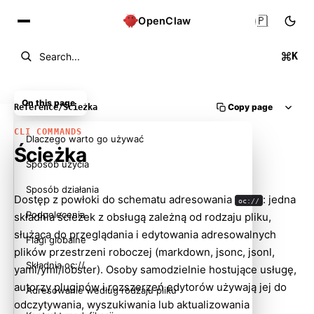
🇵🇱
OpenClaw
K
Search...
On this page
Copy page
Reference
/
Ścieżka
CLI COMMANDS
Dlaczego warto go używać
Ścieżka
Sposób użycia
Sposób działania
Dostęp z powłoki do schematu adresowania
: jedna
oc://
Podpolecenia
składnia ścieżek z obsługą zależną od rodzaju pliku,
służąca do przeglądania i edytowania adresowalnych
Flagi globalne
plików przestrzeni roboczej (markdown, jsonc, jsonl,
Składnia oc://
yaml/yml/lobster). Osoby samodzielnie hostujące usługę,
autorzy pluginów i rozszerzeń edytorów używają jej do
Adresowanie według rodzaju pliku
odczytywania, wyszukiwania lub aktualizowania