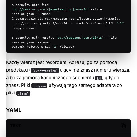
$ openclaw path find 
'oc://session.jsonl/[event=action]/userId'
 --file 
session.jsonl --human
1 dopasowanie dla oc://session.jsonl/[event=action]/userId:
  oc://session.jsonl/L2/userId  →  wartość końcowa @ L2: 
"u1"
(ciąg znaków)
$ openclaw path resolve 
'oc://session.jsonl/L2/ts'
 --file 
session.jsonl --human
wartość końcowa @ L2: 
"2"
 (liczba)
Każdy wiersz jest rekordem. Adresuj go za pomocą
predykatu (
), gdy nie znasz numeru wiersza,
[event=action]
Molty
albo za pomocą kanonicznego segmentu
, gdy go
LN
znasz. Pliki
używają tego samego adaptera co
.ndjson
pliki
.
.jsonl
YAML
TEXT
Copy c