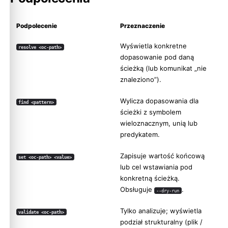
Podpolecenie
Przeznaczenie
Wyświetla konkretne
resolve <oc-path>
dopasowanie pod daną
ścieżką (lub komunikat „nie
znaleziono”).
Wylicza dopasowania dla
find <pattern>
ścieżki z symbolem
wieloznacznym, unią lub
predykatem.
Zapisuje wartość końcową
set <oc-path> <value>
lub cel wstawiania pod
konkretną ścieżką.
Obsługuje
.
--dry-run
Tylko analizuje; wyświetla
validate <oc-path>
podział strukturalny (plik /