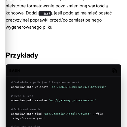
nieistotne formatowanie poza zmienioną wartością
końcową. Dodaj
, jeśli podgląd ma mieć postać
--diff
precyzyjnej poprawki przed/po zamiast pełnego
wygenerowanego pliku.
Przykłady
BASH
Copy c
# Validate a path (no filesystem access)
openclaw path validate 
'oc://AGENTS.md/Tools/$last/risk'
# Read a leaf
openclaw path resolve 
'oc://gateway.jsonc/version'
# Wildcard search
openclaw path find 
'oc://session.jsonl/*/event'
 --file 
./logs/session.jsonl
# Dry-run a write