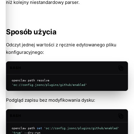
niż kolejny niestandardowy parser.
Sposób użycia
Odczyt jednej wartości z ręcznie edytowanego pliku
konfiguracyjnego:
BASH
Copy c
openclaw path resolve 
'oc://config.jsonc/plugins/github/enabled'
Podgląd zapisu bez modyfikowania dysku:
BASH
Copy c
openclaw path 
set
'oc://config.jsonc/plugins/github/enabled'
'true'
 --dry-run