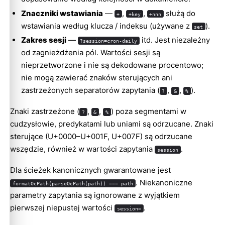
Znaczniki wstawiania
—
,
,
służą do
+
+key
+nnn
wstawiania według klucza / indeksu (używane z
).
set
Zakres sesji
—
itd. Jest niezależny
?session=cron-daily
od zagnieżdżenia pól. Wartości sesji są
nieprzetworzone i nie są dekodowane procentowo;
nie mogą zawierać znaków sterujących ani
zastrzeżonych separatorów zapytania (
,
,
).
?
&
%
Znaki zastrzeżone (
,
,
) poza segmentami w
?
&
%
cudzysłowie, predykatami lub uniami są odrzucane. Znaki
sterujące (U+0000–U+001F, U+007F) są odrzucane
wszędzie, również w wartości zapytania
.
session
Dla ścieżek kanonicznych gwarantowane jest
. Niekanoniczne
formatOcPath(parseOcPath(path)) === path
parametry zapytania są ignorowane z wyjątkiem
pierwszej niepustej wartości
.
session=