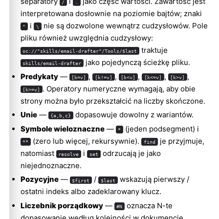
separatory
i
jako część wartości. Zawartość jest
/
.
interpretowana dosłownie na poziomie bajtów; znaki
i
nie są dozwolone wewnątrz cudzysłowów. Pole
"
\
pliku również uwzględnia cudzysłowy:
traktuje
oc://"skills/email-drafter"/Tools/$last
jako pojedynczą ścieżkę pliku.
skills/email-drafter
Predykaty
—
,
,
,
,
,
[k=v]
[k!=v]
[k<v]
[k<=v]
[k>v]
. Operatory numeryczne wymagają, aby obie
[k>=v]
strony można było przekształcić na liczby skończone.
Unie
—
dopasowuje dowolny z wariantów.
{a,b,c}
Symbole wieloznaczne
—
(jeden podsegment) i
*
(zero lub więcej, rekursywnie).
je przyjmuje,
**
find
natomiast
i
odrzucają je jako
resolve
set
niejednoznaczne.
Pozycyjne
—
/
wskazują pierwszy /
$first
$last
ostatni indeks albo zadeklarowany klucz.
Liczebnik porządkowy
—
oznacza N-te
#N
dopasowanie według kolejności w dokumencie.