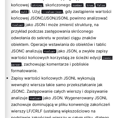
końcowej (
, skończonego
,
/
string
number
true
false
albo
). Użyj
, gdy zastąpienie wartości
null
--value-json
końcowej JSONC/JSON/JSONL powinno analizować
jako JSON i może zmienić strukturę, na
<value>
przykład podczas zastępowania skróconego
odwołania do sekretu w postaci ciągu znaków
obiektem. Operacje wstawiania do obiektów i tablic
JSONC analizują
jako JSON, a zwykłe zapisy
<value>
wartości końcowych korzystają ze ścieżki edycji
jsonc-
, zachowując komentarze i pobliskie
parser
formatowanie.
Zapisy wartości końcowych JSONL wykonują
wewnątrz wiersza takie samo przekształcanie jak
JSONC. Zastępowanie całych wierszy i dopisywanie
analizuje
jako JSON. Wygenerowany JSONL
<value>
zachowuje dominującą w pliku konwencję zakończeń
wierszy LF/CRLF (ustalaną większościowo na
podstawie zakończeń wierszy w całym pliku, dlatego