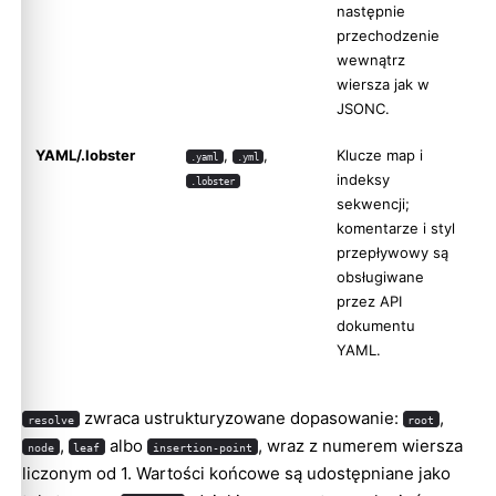
następnie
przechodzenie
wewnątrz
wiersza jak w
JSONC.
YAML/.lobster
,
,
Klucze map i
.yaml
.yml
indeksy
.lobster
sekwencji;
komentarze i styl
przepływowy są
obsługiwane
przez API
dokumentu
YAML.
zwraca ustrukturyzowane dopasowanie:
,
resolve
root
,
albo
, wraz z numerem wiersza
node
leaf
insertion-point
liczonym od 1. Wartości końcowe są udostępniane jako