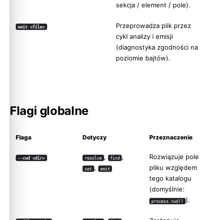
sekcja / element / pole).
Przeprowadza plik przez
emit <file>
cykl analizy i emisji
(diagnostyka zgodności na
poziomie bajtów).
Flagi globalne
Flaga
Dotyczy
Przeznaczenie
,
,
Rozwiązuje pole
--cwd <dir>
resolve
find
,
pliku względem
set
emit
tego katalogu
(domyślnie:
).
process.cwd()