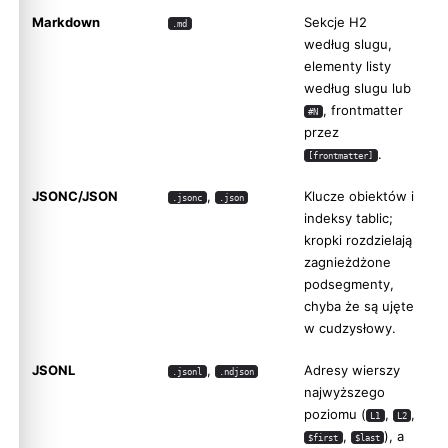
Markdown
Sekcje H2
.md
według slugu,
elementy listy
według slugu lub
, frontmatter
#N
przez
.
[frontmatter]
JSONC/JSON
,
Klucze obiektów i
.jsonc
.json
indeksy tablic;
kropki rozdzielają
zagnieżdżone
podsegmenty,
chyba że są ujęte
w cudzysłowy.
JSONL
,
Adresy wierszy
.jsonl
.ndjson
najwyższego
poziomu (
,
,
L1
L2
,
), a
$first
$last