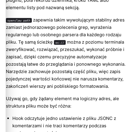
pluginu, pola rekordu dziennika, kroku YAML albo
elementu listy pod nazwaną sekcją.
zapewnia takim wywołującym stabilny adres
openclaw path
zamiast jednorazowego polecenia grep, wyrażenia
regularnego lub osobnego parsera dla każdego rodzaju
pliku. Tę samą ścieżkę
można z poziomu terminala
oc://
zweryfikować, rozwiązać, przeszukać, wykonać próbnie i
zapisać, dzięki czemu precyzyjne automatyzacje
pozostają łatwe do przeglądania i ponownego wykonania.
Narzędzie zachowuje pozostałą część pliku, więc zapis
pojedynczej wartości końcowej nie narusza komentarzy,
zakończeń wierszy ani pobliskiego formatowania.
Używaj go, gdy żądany element ma logiczny adres, ale
struktura pliku może być różna:
Hook odczytuje jedno ustawienie z pliku JSONC z
komentarzami i nie traci komentarzy podczas