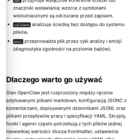
przyjmuje wyłącznie konkretne ścieżki lub
set
Kody zakończenia
znaczniki wstawiania; wzorce z symbolami
wieloznacznymi są odrzucane przed zapisem.
Tryb wyjściowy
analizuje ścieżkę bez dostępu do systemu
validate
Uwagi
plików.
Powiązane
przeprowadza plik przez cykl analizy i emisji
emit
(diagnostyka zgodności na poziomie bajtów).
Dlaczego warto go używać
Stan OpenClaw jest rozproszony między ręcznie
edytowanymi plikami markdown, konfiguracją JSONC z
komentarzami, dopisywanymi dziennikami JSONL oraz
plikami przepływów pracy i specyfikacji YAML. Skrypty,
hooki i agenci często potrzebują z tych plików jednej
niewielkiej wartości: klucza frontmatter, ustawienia