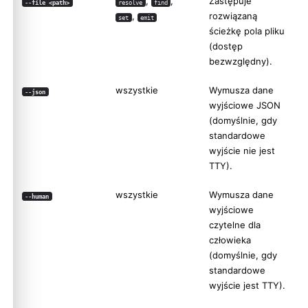
,
,
Zastępuje
--file <path>
resolve
find
,
rozwiązaną
set
emit
ścieżkę pola pliku
(dostęp
bezwzględny).
wszystkie
Wymusza dane
--json
wyjściowe JSON
(domyślnie, gdy
standardowe
wyjście nie jest
TTY).
wszystkie
Wymusza dane
--human
wyjściowe
czytelne dla
człowieka
(domyślnie, gdy
standardowe
wyjście jest TTY).