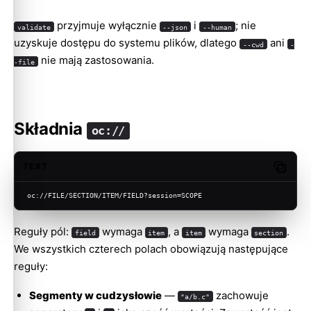
przyjmuje wyłącznie
i
; nie
validate
--json
--human
uzyskuje dostępu do systemu plików, dlatego
ani
--cwd
-
nie mają zastosowania.
-file
Składnia
oc://
TEXT
Copy c
oc://FILE/SECTION/ITEM/FIELD?session=SCOPE
Reguły pól:
wymaga
, a
wymaga
.
field
item
item
section
We wszystkich czterech polach obowiązują następujące
reguły:
Segmenty w cudzysłowie
—
zachowuje
"a/b.c"