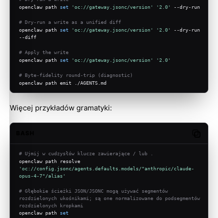
openclaw path 
set
'oc://gateway.jsonc/version'
'2.0'
 --dry-run
# Dry-run a write as a unified diff
openclaw path 
set
'oc://gateway.jsonc/version'
'2.0'
 --dry-run 
--diff
# Apply the write
openclaw path 
set
'oc://gateway.jsonc/version'
'2.0'
# Byte-fidelity round-trip (diagnostic)
openclaw path emit ./AGENTS.md
Więcej przykładów gramatyki:
BASH
Copy c
# Ujmij w cudzysłów klucze zawierające / lub .
openclaw path resolve 
'oc://config.jsonc/agents.defaults.models/"anthropic/claude-
opus-4-7"/alias'
# Głębokie ścieżki JSON/JSONC mogą używać segmentów 
rozdzielonych ukośnikami; są one normalizowane do podsegmentów 
rozdzielonych kropkami
openclaw path 
set