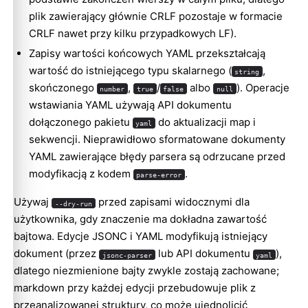
plik zawierający głównie CRLF pozostaje w formacie
CRLF nawet przy kilku przypadkowych LF).
Zapisy wartości końcowych YAML przekształcają
wartość do istniejącego typu skalarnego (
,
string
skończonego
,
/
albo
). Operacje
number
true
false
null
wstawiania YAML używają API dokumentu
dołączonego pakietu
do aktualizacji map i
yaml
sekwencji. Nieprawidłowo sformatowane dokumenty
YAML zawierające błędy parsera są odrzucane przed
modyfikacją z kodem
.
parse-error
Używaj
przed zapisami widocznymi dla
--dry-run
użytkownika, gdy znaczenie ma dokładna zawartość
bajtowa. Edycje JSONC i YAML modyfikują istniejący
dokument (przez
lub API dokumentu
),
jsonc-parser
yaml
dlatego niezmienione bajty zwykle zostają zachowane;
markdown przy każdej edycji przebudowuje plik z
przeanalizowanej struktury, co może ujednolicić