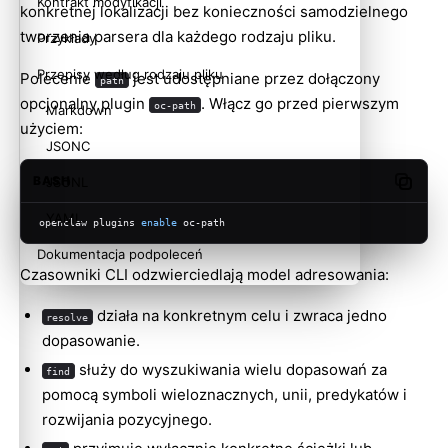
Kontrakt modyfikacji
konkretnej lokalizacji bez konieczności samodzielnego
tworzenia parsera dla każdego rodzaju pliku.
Przykłady
Przepisy według rodzaju pliku
Polecenie
jest udostępniane przez dołączony
path
opcjonalny plugin
. Włącz go przed pierwszym
oc-path
Markdown
użyciem:
JSONC
BASH
JSONL
Copy c
YAML
openclaw plugins 
enable
 oc-path
Dokumentacja podpoleceń
Czasowniki CLI odzwierciedlają model adresowania:
resolve <oc-path>
działa na konkretnym celu i zwraca jedno
resolve
find <pattern>
dopasowanie.
set <oc-path> <value>
służy do wyszukiwania wielu dopasowań za
find
pomocą symboli wieloznacznych, unii, predykatów i
validate <oc-path>
rozwijania pozycyjnego.
emit <file>