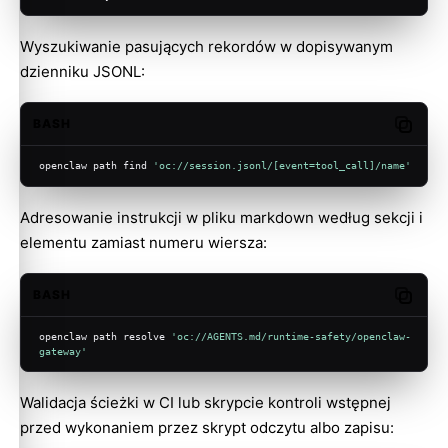
Wyszukiwanie pasujących rekordów w dopisywanym
dzienniku JSONL:
BASH
Copy c
openclaw path find 
'oc://session.jsonl/[event=tool_call]/name'
Adresowanie instrukcji w pliku markdown według sekcji i
elementu zamiast numeru wiersza:
BASH
Copy c
openclaw path resolve 
'oc://AGENTS.md/runtime-safety/openclaw-
gateway'
Walidacja ścieżki w CI lub skrypcie kontroli wstępnej
przed wykonaniem przez skrypt odczytu albo zapisu: