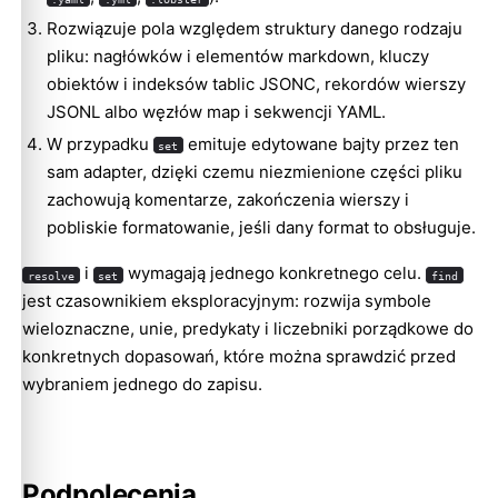
Rozwiązuje pola względem struktury danego rodzaju
pliku: nagłówków i elementów markdown, kluczy
obiektów i indeksów tablic JSONC, rekordów wierszy
JSONL albo węzłów map i sekwencji YAML.
W przypadku
emituje edytowane bajty przez ten
set
sam adapter, dzięki czemu niezmienione części pliku
zachowują komentarze, zakończenia wierszy i
pobliskie formatowanie, jeśli dany format to obsługuje.
i
wymagają jednego konkretnego celu.
resolve
set
find
jest czasownikiem eksploracyjnym: rozwija symbole
wieloznaczne, unie, predykaty i liczebniki porządkowe do
konkretnych dopasowań, które można sprawdzić przed
wybraniem jednego do zapisu.
Podpolecenia