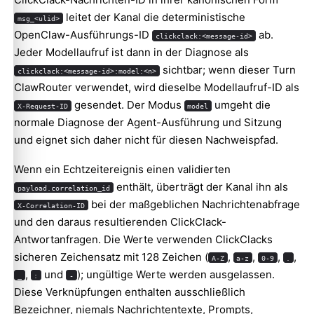
leitet der Kanal die deterministische
msg_<ulid>
OpenClaw-Ausführungs-ID
ab.
clickclack:<message-id>
Jeder Modellaufruf ist dann in der Diagnose als
sichtbar; wenn dieser Turn
clickclack:<message-id>:model:<n>
ClawRouter verwendet, wird dieselbe Modellaufruf-ID als
gesendet. Der Modus
umgeht die
X-Request-ID
model
normale Diagnose der Agent-Ausführung und Sitzung
und eignet sich daher nicht für diesen Nachweispfad.
Wenn ein Echtzeitereignis einen validierten
Molty
enthält, überträgt der Kanal ihn als
payload.correlation_id
bei der maßgeblichen Nachrichtenabfrage
X-Correlation-ID
und den daraus resultierenden ClickClack-
Antwortanfragen. Die Werte verwenden ClickClacks
sicheren Zeichensatz mit 128 Zeichen (
,
,
,
,
A-Z
a-z
0-9
.
,
und
); ungültige Werte werden ausgelassen.
_
:
-
Diese Verknüpfungen enthalten ausschließlich
Bezeichner, niemals Nachrichtentexte, Prompts,