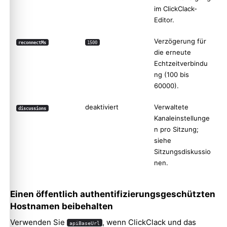
im ClickClack-
Editor.
Verzögerung für
reconnectMs
1500
die erneute
Echtzeitverbindu
ng (100 bis
60000).
deaktiviert
Verwaltete
discussions
Kanaleinstellunge
n pro Sitzung;
siehe
Sitzungsdiskussio
nen
.
Einen öffentlich authentifizierungsgeschützten
Hostnamen beibehalten
Verwenden Sie
, wenn ClickClack und das
apiBaseUrl