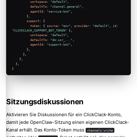
workspace
: 
"default"
,
defaultTo
: 
"channel:general"
,
agentId
: 
"service-bot"
,
        },
support
: {
token
: { 
source
: 
"env"
, 
provider
: 
"default"
, 
id
: 
"CLICKCLACK_SUPPORT_BOT_TOKEN"
 },
workspace
: 
"default"
,
defaultTo
: 
"dm:usr_..."
,
agentId
: 
"support-bot"
,
        },
      },
    },
  },
}
Sitzungsdiskussionen
Aktivieren Sie Diskussionen für ein ClickClack-Konto,
damit jede OpenClaw-Sitzung einen eigenen ClickClack-
Kanal erhält. Das Konto-Token muss
channels:write