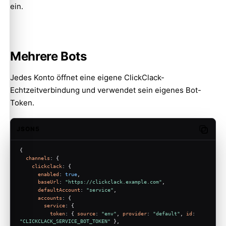
ein.
Mehrere Bots
Jedes Konto öffnet eine eigene ClickClack-
Echtzeitverbindung und verwendet sein eigenes Bot-
Token.
JSON5
Copy c
{
channels
: {
clickclack
: {
enabled
: 
true
,
baseUrl
: 
"https://clickclack.example.com"
,
defaultAccount
: 
"service"
,
accounts
: {
service
: {
token
: { 
source
: 
"env"
, 
provider
: 
"default"
, 
id
: 
"CLICKCLACK_SERVICE_BOT_TOKEN"
 },