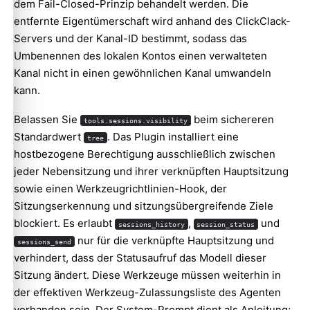
dem Fail-Closed-Prinzip behandelt werden. Die
entfernte Eigentümerschaft wird anhand des ClickClack-
Servers und der Kanal-ID bestimmt, sodass das
Umbenennen des lokalen Kontos einen verwalteten
Kanal nicht in einen gewöhnlichen Kanal umwandeln
kann.
Belassen Sie
beim sichereren
tools.sessions.visibility
Standardwert
. Das Plugin installiert eine
tree
hostbezogene Berechtigung ausschließlich zwischen
jeder Nebensitzung und ihrer verknüpften Hauptsitzung
sowie einen Werkzeugrichtlinien-Hook, der
Sitzungserkennung und sitzungsübergreifende Ziele
blockiert. Es erlaubt
,
und
sessions_history
session_status
nur für die verknüpfte Hauptsitzung und
sessions_send
verhindert, dass der Statusaufruf das Modell dieser
Sitzung ändert. Diese Werkzeuge müssen weiterhin in
der effektiven Werkzeug-Zulassungsliste des Agenten
vorhanden sein. Der System-Prompt dient als Anleitung;