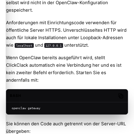
selbst wird nicht in der OpenClaw-Konfiguration
gespeichert.
Anforderungen mit Einrichtungscode verwenden für
öffentliche Server HTTPS. Unverschlüsseltes HTTP wird
auch für lokale Installationen unter Loopback-Adressen
wie
und
unterstützt.
localhost
127.0.0.1
Wenn OpenClaw bereits ausgeführt wird, stellt
ClickClack automatisch eine Verbindung her und es ist
kein zweiter Befehl erforderlich. Starten Sie es
andernfalls mit:
BASH
Copy c
openclaw gateway
Sie können den Code auch getrennt von der Server-URL
übergeben: