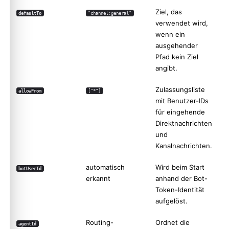
Ziel, das
defaultTo
"channel:general"
verwendet wird,
wenn ein
ausgehender
Pfad kein Ziel
angibt.
Zulassungsliste
allowFrom
["*"]
mit Benutzer-IDs
für eingehende
Direktnachrichten
und
Kanalnachrichten.
automatisch
Wird beim Start
botUserId
erkannt
anhand der Bot-
Token-Identität
aufgelöst.
Routing-
Ordnet die
agentId