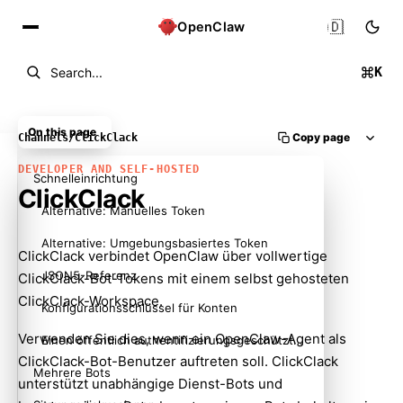
🇩🇪
OpenClaw
K
Search...
On this page
Copy page
Channels
/
ClickClack
DEVELOPER AND SELF-HOSTED
Schnelleinrichtung
ClickClack
Alternative: Manuelles Token
Alternative: Umgebungsbasiertes Token
ClickClack verbindet OpenClaw über vollwertige
JSON5-Referenz
ClickClack-Bot-Tokens mit einem selbst gehosteten
ClickClack-Workspace.
Konfigurationsschlüssel für Konten
Verwenden Sie dies, wenn ein OpenClaw-Agent als
Einen öffentlich authentifizierungsgeschützten Hostnamen beibehalten
ClickClack-Bot-Benutzer auftreten soll. ClickClack
Mehrere Bots
unterstützt unabhängige Dienst-Bots und