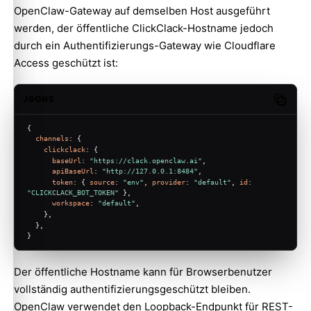
OpenClaw-Gateway auf demselben Host ausgeführt
werden, der öffentliche ClickClack-Hostname jedoch
durch ein Authentifizierungs-Gateway wie Cloudflare
Access geschützt ist:
JSON5
Copy c
{
channels
: {
clickclack
: {
baseUrl
: 
"https://clack.openclaw.ai"
,
apiBaseUrl
: 
"http://127.0.0.1:8484"
,
token
: { 
source
: 
"env"
, 
provider
: 
"default"
, 
id
: 
"CLICKCLACK_BOT_TOKEN"
 },
workspace
: 
"default"
,
    },
  },
}
Der öffentliche Hostname kann für Browserbenutzer
vollständig authentifizierungsgeschützt bleiben.
OpenClaw verwendet den Loopback-Endpunkt für REST-