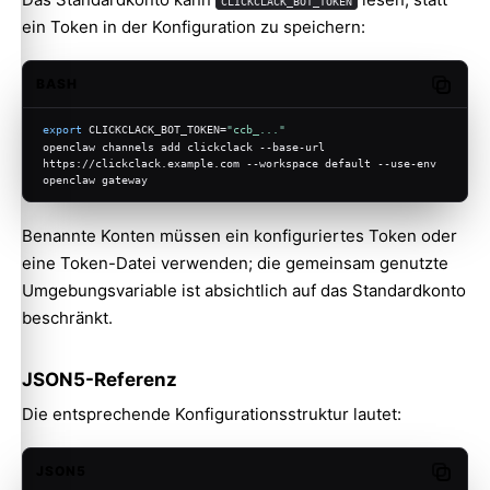
CLICKCLACK_BOT_TOKEN
ein Token in der Konfiguration zu speichern:
BASH
Copy c
export
 CLICKCLACK_BOT_TOKEN=
"ccb_..."
openclaw channels add clickclack --base-url 
https://clickclack.example.com --workspace default --use-env
openclaw gateway
Benannte Konten müssen ein konfiguriertes Token oder
eine Token-Datei verwenden; die gemeinsam genutzte
Umgebungsvariable ist absichtlich auf das Standardkonto
beschränkt.
JSON5-Referenz
Die entsprechende Konfigurationsstruktur lautet:
JSON5
Copy c