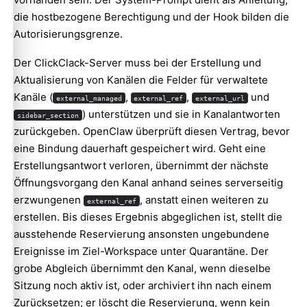
die hostbezogene Berechtigung und der Hook bilden die
Autorisierungsgrenze.
Der ClickClack-Server muss bei der Erstellung und
Aktualisierung von Kanälen die Felder für verwaltete
Kanäle (
,
,
und
external_managed
external_ref
external_url
) unterstützen und sie in Kanalantworten
sidebar_section
zurückgeben. OpenClaw überprüft diesen Vertrag, bevor
eine Bindung dauerhaft gespeichert wird. Geht eine
Erstellungsantwort verloren, übernimmt der nächste
Öffnungsvorgang den Kanal anhand seines serverseitig
erzwungenen
, anstatt einen weiteren zu
external_ref
erstellen. Bis dieses Ergebnis abgeglichen ist, stellt die
ausstehende Reservierung ansonsten ungebundene
Ereignisse im Ziel-Workspace unter Quarantäne. Der
grobe Abgleich übernimmt den Kanal, wenn dieselbe
Sitzung noch aktiv ist, oder archiviert ihn nach einem
Zurücksetzen; er löscht die Reservierung, wenn kein