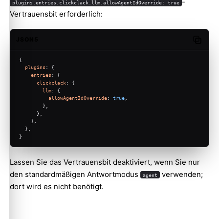
-
plugins.entries.clickclack.llm.allowAgentIdOverride: true
Vertrauensbit erforderlich:
JSON5
Copy c
{
plugins
: {
entries
: {
clickclack
: {
llm
: {
allowAgentIdOverride
: 
true
,
        },
      },
    },
  },
}
Lassen Sie das Vertrauensbit deaktiviert, wenn Sie nur
den standardmäßigen Antwortmodus
verwenden;
agent
dort wird es nicht benötigt.