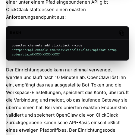
einer unter einem Pfad eingebundenen API gibt
ClickClack stattdessen einen exakten
Anforderungsendpunkt aus:
BASH
Copy c
openclaw channels add clickclack --code 
'https://api.example.com/services/clickclack/api/bot-setup-
codes/claim#XXXX-XXXX-XXXX'
Der Einrichtungscode kann nur einmal verwendet
werden und läuft nach 10 Minuten ab. OpenClaw löst ihn
ein, empfängt das neu ausgestellte Bot-Token und die
Workspace-Einstellungen, speichert das Konto, überprüft
die Verbindung und meldet, ob das laufende Gateway sie
übernommen hat. Bei versionierten exakten Endpunkten
validiert und speichert OpenClaw die von ClickClack
zurückgegebene kanonische API-Basis einschließlich
eines etwaigen Pfadpräfixes. Der Einrichtungscode