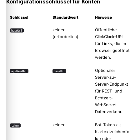
Konfigurationsschlüssel für Konten
Schlüssel
Standardwert
Hinweise
keiner
Öffentliche
baseUrl
(erforderlich)
ClickClack-URL
für Links, die im
Browser geöffnet
werden.
Optionaler
apiBaseUrl
baseUrl
Server-zu-
Server-Endpunkt
für REST- und
Echtzeit-
WebSocket-
Datenverkehr.
keiner
Bot-Token als
token
Klartextzeichenfo
lge oder