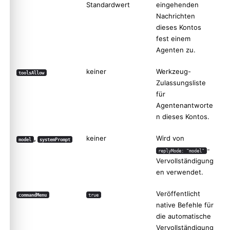
Standardwert
eingehenden
Nachrichten
dieses Kontos
fest einem
Agenten zu.
keiner
Werkzeug-
toolsAllow
Zulassungsliste
für
Agentenantworte
n dieses Kontos.
,
keiner
Wird von
model
systemPrompt
-
replyMode: "model"
Vervollständigung
en verwendet.
Veröffentlicht
commandMenu
true
native Befehle für
die automatische
Vervollständigung