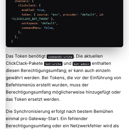
channels
: {
clickclack
: {
enabled
: 
true
,
token
: { 
source
: 
"env"
, 
provider
: 
"default"
, 
id
: 
"CLICKCLACK_BOT_TOKEN"
 },
workspace
: 
"default"
,
commandMenu
: 
false
,
    },
  },
}
Das Token benötigt
. Die aktuellen
commands:write
ClickClack-Pakete
und
enthalten
bot:write
bot:admin
diesen Berechtigungsumfang; er kann auch einzeln
gewährt werden. Bei Tokens, die vor der Einführung von
Befehlsmenüs erstellt wurden, muss der
Berechtigungsumfang möglicherweise hinzugefügt oder
das Token ersetzt werden.
Die Synchronisierung erfolgt nach bestem Bemühen
einmal pro Gateway-Start. Ein fehlender
Berechtigungsumfang oder ein Netzwerkfehler wird als