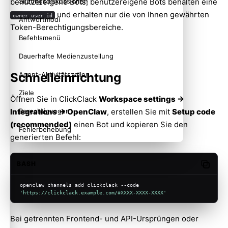
benutzereigene Bots; benutzereigene Bots behalten eine
Sitzungsdiskussionen
und erhalten nur die von Ihnen gewährten
owner_user_id
Antwortmodi
Token-Berechtigungsbereiche.
Befehlsmenü
Dauerhafte Medienzustellung
Schnelleinrichtung
Agent-Aktivitätszeilen
Ziele
Öffnen Sie in ClickClack
Workspace settings →
Berechtigungen
Integrations → OpenClaw
, erstellen Sie mit
Setup code
(recommended)
einen Bot und kopieren Sie den
Fehlerbehebung
generierten Befehl:
BASH
Copy c
openclaw channels add clickclack --code 
'https://clickclack.example.com/#XXXX-XXXX-XXXX'
Bei getrennten Frontend- und API-Ursprüngen oder