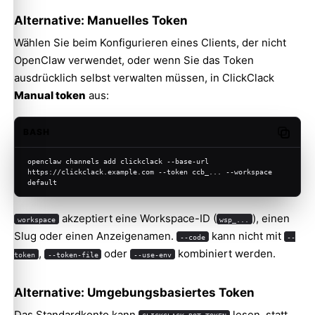
Alternative: Manuelles Token
Wählen Sie beim Konfigurieren eines Clients, der nicht
OpenClaw verwendet, oder wenn Sie das Token
ausdrücklich selbst verwalten müssen, in ClickClack
Manual token
aus:
BASH
Copy c
openclaw channels add clickclack --base-url 
https://clickclack.example.com --token ccb_... --workspace 
default
akzeptiert eine Workspace-ID (
), einen
workspace
wsp_...
Slug oder einen Anzeigenamen.
kann nicht mit
--code
--
,
oder
kombiniert werden.
token
--token-file
--use-env
Alternative: Umgebungsbasiertes Token
Das Standardkonto kann
lesen, statt