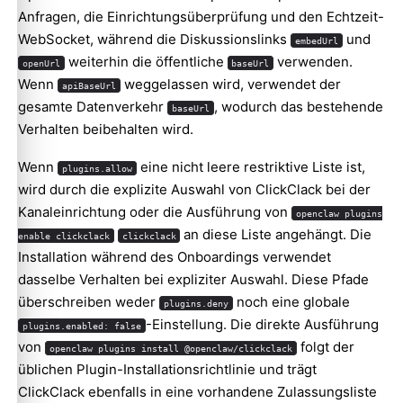
Anfragen, die Einrichtungsüberprüfung und den Echtzeit-
WebSocket, während die Diskussionslinks
und
embedUrl
weiterhin die öffentliche
verwenden.
openUrl
baseUrl
Wenn
weggelassen wird, verwendet der
apiBaseUrl
gesamte Datenverkehr
, wodurch das bestehende
baseUrl
Verhalten beibehalten wird.
Wenn
eine nicht leere restriktive Liste ist,
plugins.allow
wird durch die explizite Auswahl von ClickClack bei der
Kanaleinrichtung oder die Ausführung von
openclaw plugins
an diese Liste angehängt. Die
enable clickclack
clickclack
Installation während des Onboardings verwendet
dasselbe Verhalten bei expliziter Auswahl. Diese Pfade
überschreiben weder
noch eine globale
plugins.deny
-Einstellung. Die direkte Ausführung
plugins.enabled: false
von
folgt der
openclaw plugins install @openclaw/clickclack
üblichen Plugin-Installationsrichtlinie und trägt
ClickClack ebenfalls in eine vorhandene Zulassungsliste