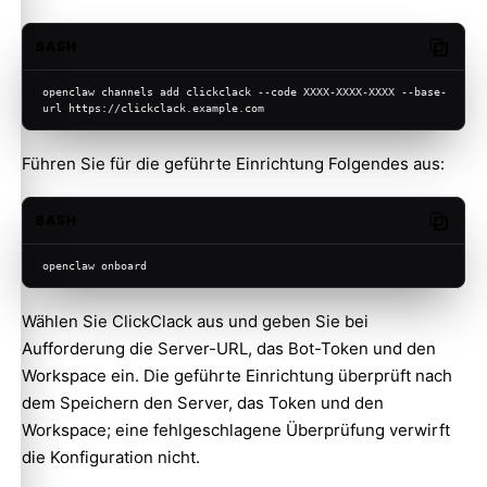
BASH
Copy c
openclaw channels add clickclack --code XXXX-XXXX-XXXX --base-
url https://clickclack.example.com
Führen Sie für die geführte Einrichtung Folgendes aus:
BASH
Copy c
openclaw onboard
Wählen Sie ClickClack aus und geben Sie bei
Aufforderung die Server-URL, das Bot-Token und den
Workspace ein. Die geführte Einrichtung überprüft nach
dem Speichern den Server, das Token und den
Workspace; eine fehlgeschlagene Überprüfung verwirft
die Konfiguration nicht.