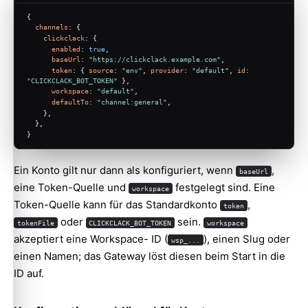
{
channels
: {
clickclack
: {
enabled
: 
true
,
baseUrl
: 
"https://clickclack.example.com"
,
token
: { 
source
: 
"env"
, 
provider
: 
"default"
, 
id
: 
"CLICKCLACK_BOT_TOKEN"
 },
workspace
: 
"default"
,
defaultTo
: 
"channel:general"
,
    },
  },
}
Ein Konto gilt nur dann als konfiguriert, wenn
,
baseUrl
eine Token-Quelle und
festgelegt sind. Eine
workspace
Token-Quelle kann für das Standardkonto
,
token
oder
sein.
tokenFile
CLICKCLACK_BOT_TOKEN
workspace
akzeptiert eine Workspace- ID (
), einen Slug oder
wsp_...
einen Namen; das Gateway löst diesen beim Start in die
ID auf.