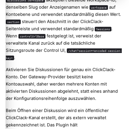
discussions.workspace
denselben Slug oder Anzeigenamen wie
auf
workspace
Kontoebene und verwendet standardmäßig diesen Wert.
steuert den Abschnitt in der ClickClack-
section
Seitenleiste und verwendet standardmäßig
.
Sessions
Wenn
festgelegt ist, verweist der
controlUrlBase
verwaltete Kanal zurück auf die tatsächliche
Sitzungsroute der Control UI,
/chat?session=<encoded-session-
.
key>
Aktivieren Sie Diskussionen für genau ein ClickClack-
Konto. Der Gateway-Provider besitzt keine
Kontoauswahl, daher werden mehrere Konten mit
aktivierten Diskussionen abgelehnt, statt eines anhand
der Konfigurationsreihenfolge auszuwählen.
Beim Öffnen einer Diskussion wird ein öffentlicher
ClickClack-Kanal erstellt, der als extern verwaltet
gekennzeichnet ist. Das Plugin hält