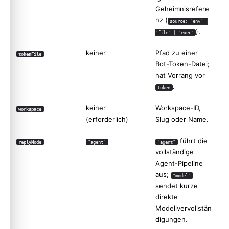
Geheimnisrefere
nz (
source: "env" |
).
"file" | "exec"
keiner
Pfad zu einer
tokenFile
Bot-Token-Datei;
hat Vorrang vor
.
token
keiner
Workspace-ID,
workspace
(erforderlich)
Slug oder Name.
führt die
replyMode
"agent"
"agent"
vollständige
Agent-Pipeline
aus;
"model"
sendet kurze
direkte
Modellvervollstän
digungen.