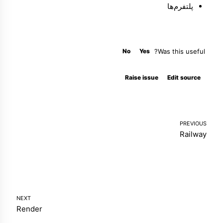
پلتفرم‌ها
No
Yes
Was this useful?
Molty
Raise issue
Edit source
PREVIOUS
Railway
NEXT
Render