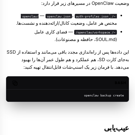
وضعیت OpenClaw در مسیرهای زیر قرار دارد:
—
،
openclaw.json
auth-profiles.json
~/.openclaw/
مختص هر عامل، وضعیت کانال/ارائه‌دهنده و نشست‌ها.
— فضای کاری عامل
~/.openclaw/workspace/
(SOUL.md، حافظه و مصنوعات).
این داده‌ها پس از راه‌اندازی مجدد باقی می‌مانند و استفاده از SSD
به‌جای کارت SD، هم عملکرد و هم طول عمر آن‌ها را بهبود
می‌دهد. با فرمان زیر یک اسنپ‌شات قابل‌انتقال تهیه کنید:
BASH
opy code
openclaw backup create
عیب‌یابی