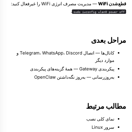
قطع‌شدن WiFi
— مدیریت مصرف انرژی WiFi را غیرفعال کنید:
.
sudo iwconfig wlan0 power off
مراحل بعدی
کانال‌ها
— اتصال Telegram، WhatsApp، Discord و
موارد دیگر
پیکربندی Gateway
— همهٔ گزینه‌های پیکربندی
به‌روزرسانی
— به‌روز نگه‌داشتن OpenClaw
مطالب مرتبط
نمای کلی نصب
سرور Linux