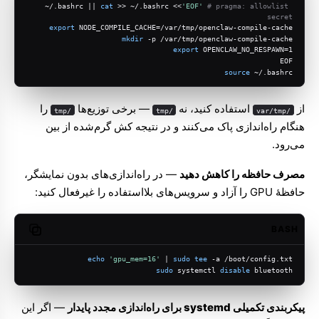
~/.bashrc || 
cat
 >> ~/.bashrc <<
'EOF'
# pragma: allowlist 
secret
export
 NODE_COMPILE_CACHE=/var/tmp/openclaw-compile-cache
mkdir
 -p /var/tmp/openclaw-compile-cache
export
 OPENCLAW_NO_RESPAWN=1
EOF
source
 ~/.bashrc
از
استفاده کنید، نه
— برخی توزیع‌ها
را
/tmp
/tmp
/var/tmp
هنگام راه‌اندازی پاک می‌کنند و در نتیجه کش گرم‌شده از بین
می‌رود.
مصرف حافظه را کاهش دهید
— در راه‌اندازی‌های بدون نمایشگر،
حافظهٔ GPU را آزاد و سرویس‌های بلااستفاده را غیرفعال کنید:
BASH
opy code
echo
'gpu_mem=16'
 | 
sudo
tee
 -a /boot/config.txt
sudo
 systemctl 
disable
 bluetooth
پیکربندی تکمیلی systemd برای راه‌اندازی مجدد پایدار
— اگر این