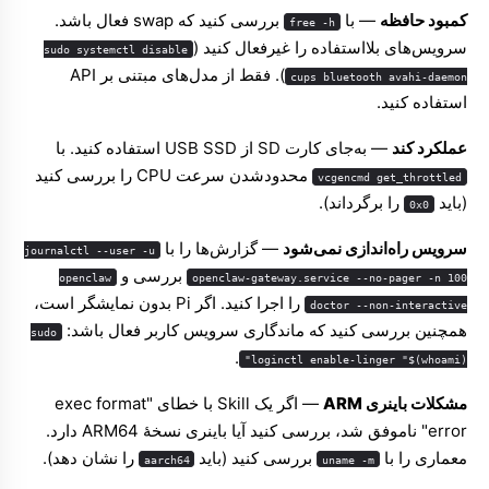
کمبود حافظه
— با
بررسی کنید که swap فعال باشد.
free -h
سرویس‌های بلااستفاده را غیرفعال کنید (
sudo systemctl disable
). فقط از مدل‌های مبتنی بر API
cups bluetooth avahi-daemon
استفاده کنید.
عملکرد کند
— به‌جای کارت SD از USB SSD استفاده کنید. با
محدودشدن سرعت CPU را بررسی کنید
vcgencmd get_throttled
(باید
را برگرداند).
0x0
سرویس راه‌اندازی نمی‌شود
— گزارش‌ها را با
journalctl --user -u
بررسی و
openclaw
openclaw-gateway.service --no-pager -n 100
را اجرا کنید. اگر Pi بدون نمایشگر است،
doctor --non-interactive
همچنین بررسی کنید که ماندگاری سرویس کاربر فعال باشد:
sudo
.
loginctl enable-linger "$(whoami)"
مشکلات باینری ARM
— اگر یک Skill با خطای "exec format
error" ناموفق شد، بررسی کنید آیا باینری نسخهٔ ARM64 دارد.
معماری را با
بررسی کنید (باید
را نشان دهد).
aarch64
uname -m