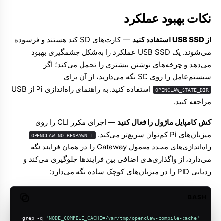
نکات بهبود عملکرد
از USB SSD استفاده کنید
— کارت‌های SD کند هستند و فرسوده
می‌شوند. یک USB SSD عملکرد را به‌شکل چشمگیری بهبود
می‌دهد و چرخه‌های نوشتن بیشتری را تحمل می‌کند؛ اگر
سیستم‌عامل را روی SD نگه می‌دارید، از آن برای
استفاده کنید. به
راهنمای راه‌اندازی Pi از USB
OPENCLAW_STATE_DIR
مراجعه کنید.
کش کامپایل ماژول را فعال کنید
— اجرای مکرر CLI را روی
میزبان‌های Pi کم‌توان سریع‌تر می‌کند.
OPENCLAW_NO_RESPAWN=1
راه‌اندازی‌های مجدد معمول Gateway را در همان فرایند نگه
می‌دارد، از واگذاری‌های اضافی بین فرایندها جلوگیری می‌کند و
ردیابی PID را در میزبان‌های کوچک ساده نگه می‌دارد:
BASH
opy code
grep -q 
'NODE_COMPILE_CACHE=/var/tmp/openclaw-compile-cache'