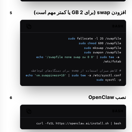
افزودن swap (برای 2 GB یا کمتر مهم است)
BASH
Copy code
sudo
 fallocate -l 2G /swapfile
sudo
chmod
 600 /swapfile
sudo
 mkswap /swapfile
sudo
 swapon /swapfile
echo
'/swapfile none swap sw 0 0'
 | 
sudo
tee
 -a 
/etc/fstab
# کاهش میزان استفاده از swap برای دستگاه‌های کم‌حافظه
echo
'vm.swappiness=10'
 | 
sudo
tee
 -a /etc/sysctl.conf
sudo
 sysctl -p
نصب OpenClaw
BASH
Copy code
curl -fsSL https://openclaw.ai/install.sh | bash