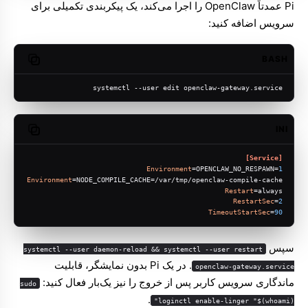
Pi عمدتاً OpenClaw را اجرا می‌کند، یک پیکربندی تکمیلی برای
سرویس اضافه کنید:
BASH
opy code
systemctl --user edit openclaw-gateway.service
INI
opy code
[Service]
Environment
=OPENCLAW_NO_RESPAWN=
1
Environment
=NODE_COMPILE_CACHE=/var/tmp/openclaw-compile-cache
Restart
=always
RestartSec
=
2
TimeoutStartSec
=
90
سپس
systemctl --user daemon-reload && systemctl --user restart
. در یک Pi بدون نمایشگر، قابلیت
openclaw-gateway.service
ماندگاری سرویس کاربر پس از خروج را نیز یک‌بار فعال کنید:
sudo
.
loginctl enable-linger "$(whoami)"