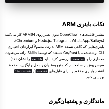
نکات باینری ARM
بیشتر قابلیت‌های OpenClaw بدون تغییر روی ARM64 کار می‌کنند
(Node.js، Telegram، WhatsApp/Baileys و Chromium).
باینری‌هایی که گاهی نسخهٔ ARM ندارند، معمولاً ابزارهای اختیاری
CLI نوشته‌شده با Go/Rust هستند که توسط Skills ارائه می‌شوند.
معماری را با
بررسی کنید (باید
را نشان دهد)،
aarch64
uname -m
سپس پیش از ساخت از کد منبع به‌عنوان راه‌حل جایگزین، صفحهٔ
انتشار باینری مفقود را برای فایل‌های
/
linux-arm64
aarch64
بررسی کنید.
ماندگاری و پشتیبان‌گیری