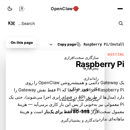
🇮🇷
OpenClaw
K
Search...
On this page
Copy page
Raspberry Pi
/
Install
HOSTING
سازگاری سخت‌افزاری
Raspberry Pi
پیش‌نیازها
راه‌اندازی
یک Gateway دائمی و همیشه‌روشن OpenClaw را روی
نکات بهبود عملکرد
Raspberry Pi اجرا کنید. از آنجا که Pi فقط نقش Gateway را
دارد (مدل‌ها از طریق API در فضای ابری اجرا می‌شوند)، حتی یک
پیکربندی مدل توصیه‌شده
Pi معمولی نیز به‌خوبی از پس این بار کاری برمی‌آید — هزینهٔ
نکات باینری ARM
معمول سخت‌افزار
$35-80 فقط برای یک‌بار
است و هزینهٔ
ماهانه‌ای ندارد.
ماندگاری و پشتیبان‌گیری