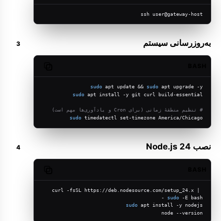
ssh user@gateway-host
به‌روزرسانی سیستم
BASH
Copy code
sudo
 apt update && 
sudo
 apt upgrade -y
sudo
 apt install -y git curl build-essential
# تنظیم منطقهٔ زمانی (برای Cron و یادآوری‌ها مهم است)
sudo
 timedatectl set-timezone America/Chicago
نصب Node.js 24
BASH
Copy code
curl -fsSL https://deb.nodesource.com/setup_24.x | 
sudo
 -E bash -
sudo
 apt install -y nodejs
node --version