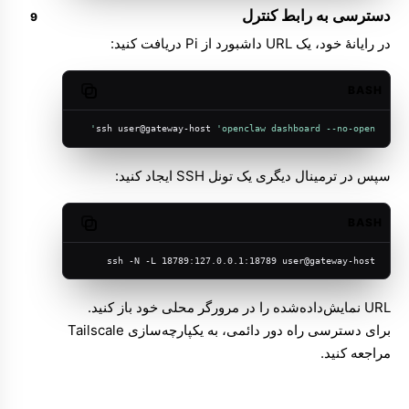
دسترسی به رابط کنترل
در رایانهٔ خود، یک URL داشبورد از Pi دریافت کنید:
BASH
Copy code
ssh user@gateway-host 
'openclaw dashboard --no-open'
سپس در ترمینال دیگری یک تونل SSH ایجاد کنید:
BASH
Copy code
ssh -N -L 18789:127.0.0.1:18789 user@gateway-host
URL نمایش‌داده‌شده را در مرورگر محلی خود باز کنید.
برای دسترسی راه دور دائمی، به
یکپارچه‌سازی Tailscale
مراجعه کنید.