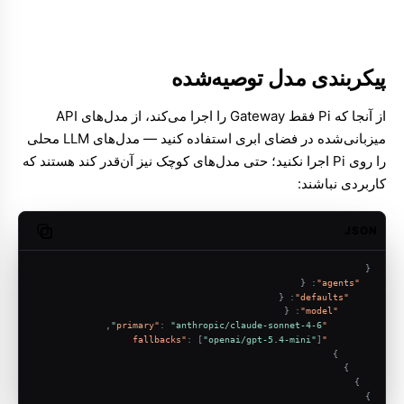
پیکربندی مدل توصیه‌شده
از آنجا که Pi فقط Gateway را اجرا می‌کند، از مدل‌های API
میزبانی‌شده در فضای ابری استفاده کنید — مدل‌های LLM محلی
را روی Pi اجرا نکنید؛ حتی مدل‌های کوچک نیز آن‌قدر کند هستند که
کاربردی نباشند:
JSON
opy code
{
{
:
"agents"
{
:
"defaults"
{
:
"model"
,
:
"anthropic/claude-sonnet-4-6"
"primary"
:
[
"openai/gpt-5.4-mini"
]
"fallbacks"
}
}
}
}