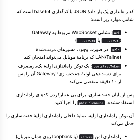
کد راه‌اندازی یک بار دادهٔ JSON با کدگذاری base64 است که
شامل موارد زیر است:
: نشانی WebSocket مربوط به Gateway
url
(
یا
)
wss://...
ws://...
: در صورت وجود، مسیرهای مرتب‌شدهٔ
urls
LAN/Tailnet که برنامهٔ موبایل می‌تواند امتحان کند
: یک توکن راه‌اندازی اولیهٔ یک‌بارمصرف
bootstrapToken
برای دست‌دهی اولیهٔ جفت‌سازی؛ Gateway آن را پس
از ۱۰ دقیقه منقضی می‌کند
پس از پایان جفت‌سازی، برای بی‌اعتبارکردن کدهای راه‌اندازی
استفاده‌نشده،
را اجرا کنید.
/pair cleanup
آن توکن راه‌اندازی اولیه، نمایهٔ داخلی راه‌اندازی اولیهٔ جفت‌سازی را
حمل می‌کند:
راه‌اندازی امن
(یا loopback روی همان میزبان)
wss://