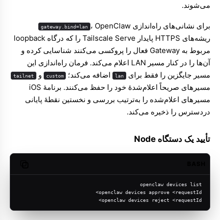
می‌شوند.
برای نشانی‌های راه‌اندازی
، OpenClaw
gateway.bind=lan
ریشه‌های HTTPS پایدار Tailscale Serve را که درگاه loopback
مربوط به Gateway فعال را پروکسی می‌کنند شناسایی کرده و
آن‌ها را در کنار مسیر LAN اعلام می‌کند. فرمان راه‌اندازی این
مسیر جایگزین را فقط برای
اضافه می‌کند؛
و
tailnet
custom
lan
مسیرهای صریحاً اعلام‌شدهٔ خود را حفظ می‌کنند. برنامهٔ iOS
مسیرهای اعلام‌شده را به‌ترتیب بررسی و نخستین نقطهٔ پایانی
دردسترس را ذخیره می‌کند.
تأیید یک دستگاه Node
BASH
opy code
openclaw devices list
openclaw devices approve <requestId>
openclaw devices reject <requestId>