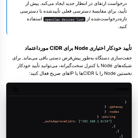
درخواست ارتقای در انتظار جدید ایجاد می‌کند. پیش از
تأیید، برای مقایسهٔ دسترسی فعلی تأییدشده با دسترسی
تازه‌درخواست‌شده از
استفاده
openclaw devices list
کنید.
تأیید خودکار اختیاری Node برای CIDR مورداعتماد
جفت‌سازی دستگاه به‌طور پیش‌فرض دستی باقی می‌ماند. برای
شبکه‌های Node با کنترل سخت‌گیرانه، می‌توانید تأیید خودکار
نخستین Node را با CIDRها یا IPهای صریح فعال کنید:
JSON5
opy code
{
: {
gateway
: {
nodes
: {
pairing
autoApproveCidrs
: [
"192.168.1.0/24"
],
      },
    },
  },