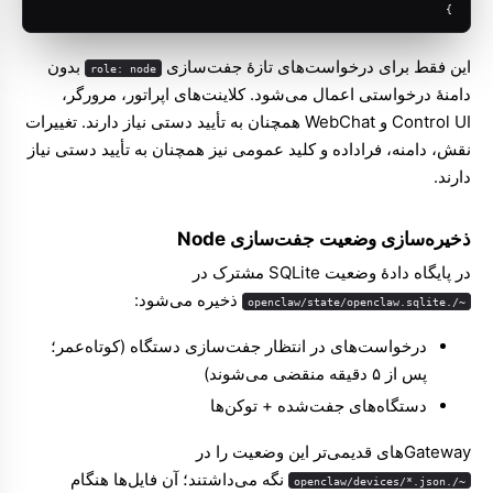
}
این فقط برای درخواست‌های تازهٔ جفت‌سازی
بدون
role: node
دامنهٔ درخواستی اعمال می‌شود. کلاینت‌های اپراتور، مرورگر،
Control UI و WebChat همچنان به تأیید دستی نیاز دارند. تغییرات
نقش، دامنه، فراداده و کلید عمومی نیز همچنان به تأیید دستی نیاز
دارند.
ذخیره‌سازی وضعیت جفت‌سازی Node
در پایگاه دادهٔ وضعیت SQLite مشترک در
ذخیره می‌شود:
~/.openclaw/state/openclaw.sqlite
درخواست‌های در انتظار جفت‌سازی دستگاه (کوتاه‌عمر؛
پس از ۵ دقیقه منقضی می‌شوند)
دستگاه‌های جفت‌شده + توکن‌ها
Gatewayهای قدیمی‌تر این وضعیت را در
نگه می‌داشتند؛ آن فایل‌ها هنگام
~/.openclaw/devices/*.json