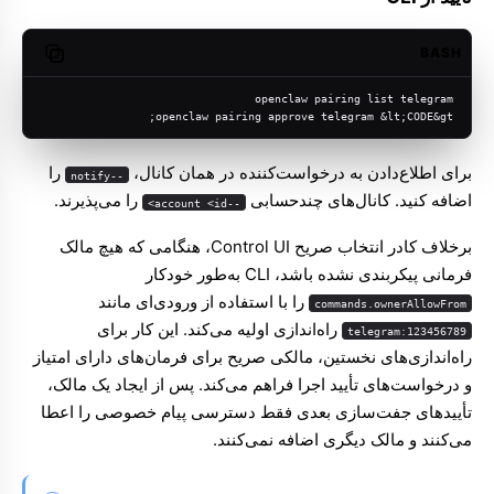
BASH
opy code
openclaw pairing list telegram
openclaw pairing approve telegram &lt;CODE&gt;
برای اطلاع‌دادن به درخواست‌کننده در همان کانال،
را
--notify
اضافه کنید. کانال‌های چندحسابی
را می‌پذیرند.
--account <id>
برخلاف کادر انتخاب صریح Control UI، هنگامی که هیچ مالک
فرمانی پیکربندی نشده باشد، CLI به‌طور خودکار
را با استفاده از ورودی‌ای مانند
commands.ownerAllowFrom
راه‌اندازی اولیه می‌کند. این کار برای
telegram:123456789
راه‌اندازی‌های نخستین، مالکی صریح برای فرمان‌های دارای امتیاز
و درخواست‌های تأیید اجرا فراهم می‌کند. پس از ایجاد یک مالک،
تأییدهای جفت‌سازی بعدی فقط دسترسی پیام خصوصی را اعطا
می‌کنند و مالک دیگری اضافه نمی‌کنند.