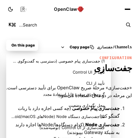
🇮🇷
OpenClaw
K
Search...
On this page
Copy page
Channels
/
جفت‌سازی
CONFIGURATION
1) جفت‌سازی پیام خصوصی (دسترسی به گفت‌وگوی ورودی)
جفت‌سازی
تأیید از Control UI
تأیید از CLI
«جفت‌سازی» مرحلهٔ صریح OpenClaw برای تأیید دسترسی است.
گروه‌های فرستندهٔ قابل‌استفادهٔ مجدد
این مرحله در دو محل استفاده می‌شود:
محل نگهداری وضعیت
جفت‌سازی پیام خصوصی
(چه کسی اجازه دارد با ربات
گفتگو کند)
2) جفت‌سازی دستگاه Node (Nodeهای iOS/Android/macOS/بدون رابط)
جفت‌سازی Node
(کدام دستگاه‌ها/Nodeها اجازه دارند
جفت‌سازی از Control UI (توصیه‌شده)
به شبکهٔ Gateway بپیوندند)