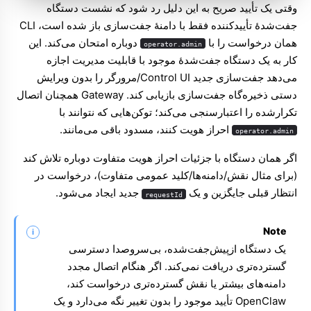
وقتی یک تأیید صریح به این دلیل رد شود که نشست دستگاه
جفت‌شدهٔ تأییدکننده فقط با دامنهٔ جفت‌سازی باز شده است، CLI
همان درخواست را با
دوباره امتحان می‌کند. این
operator.admin
کار به یک دستگاه جفت‌شدهٔ موجود با قابلیت مدیریت اجازه
می‌دهد جفت‌سازی جدید Control UI/مرورگر را بدون ویرایش
دستی ذخیره‌گاه جفت‌سازی بازیابی کند. Gateway همچنان اتصال
تکرارشده را اعتبارسنجی می‌کند؛ توکن‌هایی که نتوانند با
احراز هویت کنند، مسدود باقی می‌مانند.
operator.admin
اگر همان دستگاه با جزئیات احراز هویت متفاوت دوباره تلاش کند
(برای مثال نقش/دامنه‌ها/کلید عمومی متفاوت)، درخواست در
انتظار قبلی جایگزین و یک
جدید ایجاد می‌شود.
requestId
Note
یک دستگاه ازپیش‌جفت‌شده، بی‌سروصدا دسترسی
گسترده‌تری دریافت نمی‌کند. اگر هنگام اتصال مجدد
دامنه‌های بیشتر یا نقش گسترده‌تری درخواست کند،
OpenClaw تأیید موجود را بدون تغییر نگه می‌دارد و یک