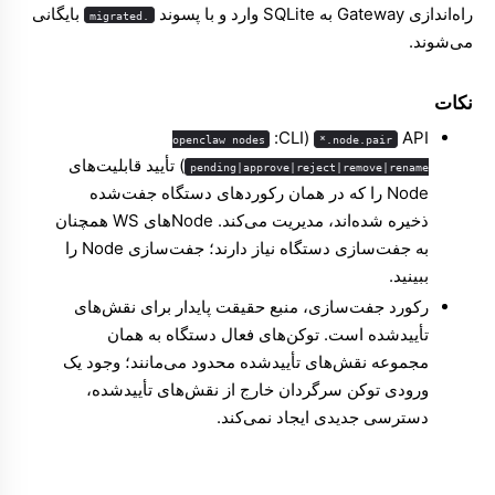
راه‌اندازی Gateway به SQLite وارد و با پسوند
بایگانی
.migrated
می‌شوند.
نکات
(‏CLI: ‏
openclaw nodes
node.pair.*
) تأیید قابلیت‌های
pending|approve|reject|remove|rename
Node را که در همان رکوردهای دستگاه جفت‌شده
ذخیره شده‌اند، مدیریت می‌کند. Nodeهای WS همچنان
به جفت‌سازی دستگاه نیاز دارند؛
جفت‌سازی Node
را
ببینید.
رکورد جفت‌سازی، منبع حقیقت پایدار برای نقش‌های
تأییدشده است. توکن‌های فعال دستگاه به همان
مجموعه نقش‌های تأییدشده محدود می‌مانند؛ وجود یک
ورودی توکن سرگردان خارج از نقش‌های تأییدشده،
دسترسی جدیدی ایجاد نمی‌کند.