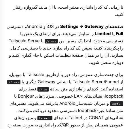
تا زمانی که کد راه‌اندازی معتبر است، با آن مانند گذرواژه رفتار
کنید.
صفحه‌های
Settings → Gateway
در iOS و Android، دسترسی
Full
یا
Limited
را نمایش می‌دهند. برای ارتقای یک تلفن با
دسترسی محدود، ابتدا یک مسیر امن
یا Tailscale Serve
wss://
را پیکربندی کنید، سپس یک کد راه‌اندازی جدید با دسترسی کامل
بسازید، آن را در همان صفحهٔ تنظیمات اسکن یا جای‌گذاری کنید و
دوباره متصل شوید.
برای جفت‌سازی عمومی، راه دور یا ازطریق Tailscale با موبایل،
از Tailscale Serve/Funnel یا نشانی Gateway دیگری با
wss://
استفاده کنید. کدهای راه‌اندازی متن سادهٔ
فقط برای
ws://
loopback، نشانی‌های LAN خصوصی، میزبان‌های Bonjour با
و میزبان شبیه‌ساز Android پذیرفته می‌شوند. مسیرهای
.local
متن سادهٔ غیر-loopback دسترسی محدود دریافت می‌کنند.
نشانی‌های CGNAT در Tailnet، نام‌های
و میزبان‌های
.ts.net
عمومی همچنان پیش از صدور QR/کد راه‌اندازی به‌صورت بسته رد