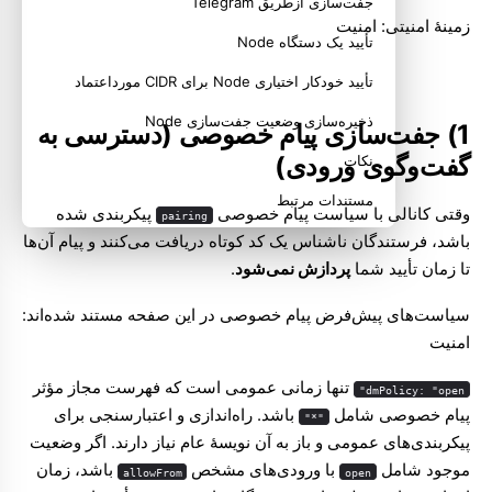
جفت‌سازی ازطریق Telegram
زمینهٔ امنیتی:
امنیت
تأیید یک دستگاه Node
تأیید خودکار اختیاری Node برای CIDR مورداعتماد
ذخیره‌سازی وضعیت جفت‌سازی Node
1) جفت‌سازی پیام خصوصی (دسترسی به
گفت‌وگوی ورودی)
نکات
مستندات مرتبط
وقتی کانالی با سیاست پیام خصوصی
پیکربندی شده
pairing
باشد، فرستندگان ناشناس یک کد کوتاه دریافت می‌کنند و پیام آن‌ها
تا زمان تأیید شما
پردازش نمی‌شود
.
سیاست‌های پیش‌فرض پیام خصوصی در این صفحه مستند شده‌اند:
امنیت
تنها زمانی عمومی است که فهرست مجاز مؤثر
dmPolicy: "open"
پیام خصوصی شامل
باشد. راه‌اندازی و اعتبارسنجی برای
"*"
پیکربندی‌های عمومی و باز به آن نویسهٔ عام نیاز دارند. اگر وضعیت
موجود شامل
با ورودی‌های مشخص
باشد، زمان
allowFrom
open