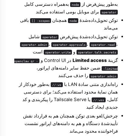
به‌طور پیش‌فرض از
به‌همراه دسترسی کامل
node
برای موبایل بومی استفاده می‌کند
operator
توکن تحویل‌داده‌شدهٔ
همچنان
باقی
scopes: []
node
می‌ماند
توکن تحویل‌داده‌شدهٔ پیش‌فرض
شامل
operator
،
،
،
operator.admin
operator.approvals
operator.read
و
است
operator.write
operator.talk.secrets
گزینهٔ
Limited access
در Control UI و
openclaw qr -
ضمن حفظ سایر دامنه‌های اپراتور،
-limited
را حذف می‌کنند
operator.admin
راه‌اندازی متنی سادهٔ LAN با
به‌طور خودکار از
ws://
همان نمایهٔ محدود استفاده می‌کند؛ برای دسترسی
کامل،
یا Tailscale Serve را پیکربندی و کد
wss://
جدیدی ایجاد کنید
چرخش/لغو بعدی توکن همچنان هم به قرارداد نقش
تأییدشدهٔ دستگاه و هم به دامنه‌های اپراتور نشست
فراخواننده محدود می‌ماند