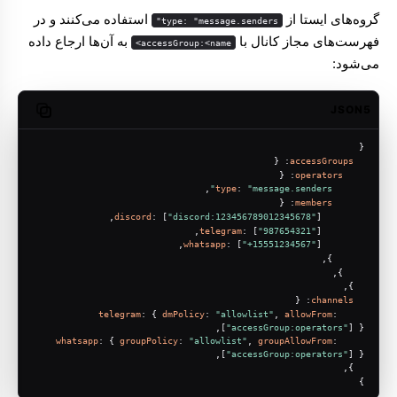
گروه‌های ایستا از
استفاده می‌کنند و در
type: "message.senders"
فهرست‌های مجاز کانال با
به آن‌ها ارجاع داده
accessGroup:<name>
می‌شود:
JSON5
opy code
{
: {
accessGroups
: {
operators
,
type
: 
"message.senders"
: {
members
discord
: [
"discord:123456789012345678"
],
telegram
: [
"987654321"
],
whatsapp
: [
"+15551234567"
],
      },
    },
  },
: {
channels
telegram
: { 
dmPolicy
: 
"allowlist"
, 
allowFrom
: 
[
"accessGroup:operators"
] },
whatsapp
: { 
groupPolicy
: 
"allowlist"
, 
groupAllowFrom
: 
[
"accessGroup:operators"
] },
  },
}