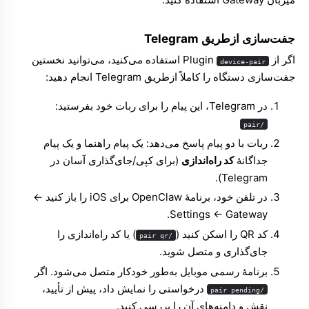
جفت‌سازی ازطریق Telegram
اگر از Plugin
استفاده می‌کنید، می‌توانید نخستین
device-pair
جفت‌سازی دستگاه را کاملاً ازطریق Telegram انجام دهید:
در Telegram، این پیام را برای ربات خود بفرستید:
/pair
ربات با دو پیام پاسخ می‌دهد: یک پیام راهنما و یک پیام
جداگانهٔ
کد راه‌اندازی
(برای کپی/جای‌گذاری آسان در
Telegram).
در تلفن خود، برنامهٔ OpenClaw برای iOS را باز کنید ←
Settings ← Gateway.
کد QR را اسکن کنید (
) یا کد راه‌اندازی را
/pair qr
جای‌گذاری و متصل شوید.
برنامهٔ رسمی موبایل به‌طور خودکار متصل می‌شود. اگر
درخواستی را نمایش داد، پیش از تأیید،
/pair pending
نقش و دامنه‌های آن را بررسی کنید.