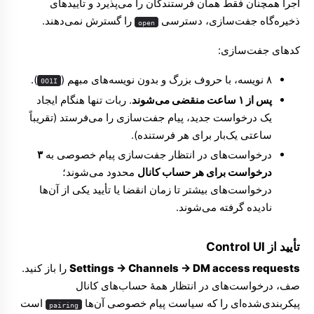
اجرا همچنان فقط همان فرستندگان را می‌پذیرد و تأییدهای
ذخیره‌گاه جفت‌سازی، دسترسی
را گسترش نمی‌دهند.
open
کدهای جفت‌سازی:
۸ نویسه، با حروف بزرگ و بدون نویسه‌های مبهم (
).
0O1I
پس از ۱ ساعت منقضی می‌شوند
. ربات تنها هنگام ایجاد
یک درخواست جدید، پیام جفت‌سازی را می‌فرستد (تقریباً
ساعتی یک‌بار برای هر فرستنده).
درخواست‌های در انتظار جفت‌سازی پیام خصوصی به
۳
درخواست برای هر حساب کانال
محدود می‌شوند؛
درخواست‌های بیشتر تا زمان انقضا یا تأیید یکی از آن‌ها
نادیده گرفته می‌شوند.
تأیید از Control UI
Settings → Channels → DM access requests
را باز کنید.
صف، درخواست‌های در انتظار همهٔ حساب‌های کانال
پیکربندی‌شده‌ای را که سیاست پیام خصوصی آن‌ها
است
pairing