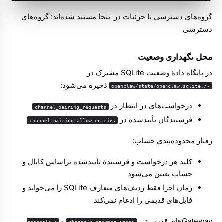
گروه‌های دسترسی با جزئیات در اینجا مستند شده‌اند:
گروه‌های
دسترسی
محل نگهداری وضعیت
در پایگاه دادهٔ وضعیت SQLite مشترک در
ذخیره می‌شود:
~/.openclaw/state/openclaw.sqlite
درخواست‌های در انتظار در
channel_pairing_requests
فرستندگان تأییدشده در
channel_pairing_allow_entries
رفتار محدوده‌بندی حساب:
کلید هر درخواست و فرستندهٔ تأییدشده براساس کانال و
حساب تعیین می‌شود
زمان اجرا فقط ردیف‌های متعارف SQLite را می‌خواند و
فایل‌های قدیمی را ادغام نمی‌کند
Gatewayهای قدیمی‌تر،
و
<channel>-
<channel>-pairing.json