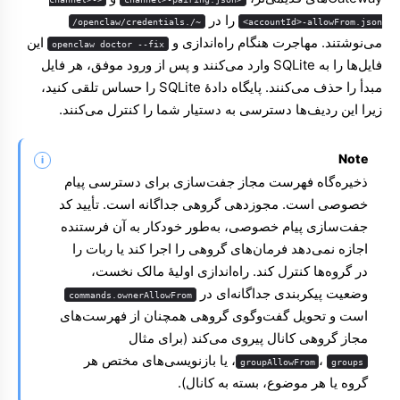
را در
~/.openclaw/credentials/
<accountId>-allowFrom.json
می‌نوشتند. مهاجرت هنگام راه‌اندازی و
این
openclaw doctor --fix
فایل‌ها را به SQLite وارد می‌کنند و پس از ورود موفق، هر فایل
مبدأ را حذف می‌کنند. پایگاه دادهٔ SQLite را حساس تلقی کنید،
زیرا این ردیف‌ها دسترسی به دستیار شما را کنترل می‌کنند.
Note
ذخیره‌گاه فهرست مجاز جفت‌سازی برای دسترسی پیام
خصوصی است. مجوزدهی گروهی جداگانه است. تأیید کد
جفت‌سازی پیام خصوصی، به‌طور خودکار به آن فرستنده
اجازه نمی‌دهد فرمان‌های گروهی را اجرا کند یا ربات را
در گروه‌ها کنترل کند. راه‌اندازی اولیهٔ مالک نخست،
وضعیت پیکربندی جداگانه‌ای در
commands.ownerAllowFrom
است و تحویل گفت‌وگوی گروهی همچنان از فهرست‌های
مجاز گروهی کانال پیروی می‌کند (برای مثال
،
، یا بازنویسی‌های مختص هر
groupAllowFrom
groups
گروه یا هر موضوع، بسته به کانال).