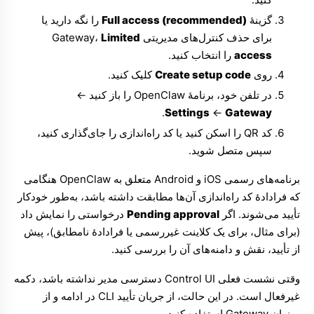
گزینهٔ
Full access (recommended)
را نگه دارید یا
برای حذف کنترل‌های مدیریتی Gateway،
Limited
access
را انتخاب کنید.
روی
Create setup code
کلیک کنید.
در تلفن خود، برنامهٔ OpenClaw را باز کنید ←
.
Settings
←
Gateway
کد QR را اسکن کنید یا کد راه‌اندازی را جای‌گذاری کنید،
سپس متصل شوید.
برنامه‌های رسمی iOS و Android متعلق به OpenClaw هنگامی
که فرادادهٔ کد راه‌اندازی آن‌ها مطابقت داشته باشد، به‌طور خودکار
تأیید می‌شوند. اگر
Pending approval
درخواستی را نمایش داد
(برای مثال، برای یک کلاینت غیررسمی یا فرادادهٔ نامطابق)، پیش
از تأیید، نقش و دامنه‌های آن را بررسی کنید.
وقتی نشست فعلی Control UI دسترسی مدیر نداشته باشد، دکمه
غیرفعال است. در این حالت، از جریان تأیید CLI در ادامه و از
میزبان Gateway استفاده کنید.