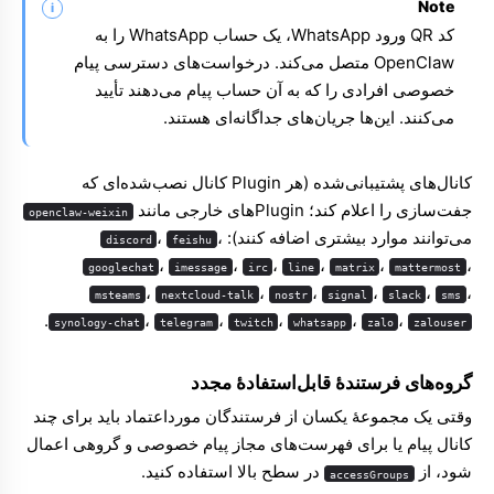
Note
کد QR ورود WhatsApp، یک حساب WhatsApp را به
OpenClaw متصل می‌کند. درخواست‌های دسترسی پیام
خصوصی افرادی را که به آن حساب پیام می‌دهند تأیید
می‌کنند. این‌ها جریان‌های جداگانه‌ای هستند.
کانال‌های پشتیبانی‌شده (هر Plugin کانال نصب‌شده‌ای که
جفت‌سازی را اعلام کند؛ Pluginهای خارجی مانند
openclaw-weixin
می‌توانند موارد بیشتری اضافه کنند):
،
،
discord
feishu
،
،
،
،
،
،
googlechat
imessage
irc
line
matrix
mattermost
،
،
،
،
،
،
msteams
nextcloud-talk
nostr
signal
slack
sms
.
،
،
،
،
،
synology-chat
telegram
twitch
whatsapp
zalo
zalouser
گروه‌های فرستندهٔ قابل‌استفادهٔ مجدد
وقتی یک مجموعهٔ یکسان از فرستندگان مورداعتماد باید برای چند
کانال پیام یا برای فهرست‌های مجاز پیام خصوصی و گروهی اعمال
شود، از
در سطح بالا استفاده کنید.
accessGroups