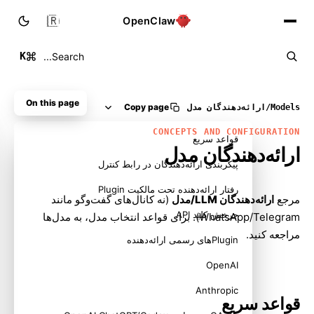
🇮🇷
OpenClaw
K
Search...
On this page
Copy page
Models
/
ارائه‌دهندگان مدل
CONCEPTS AND CONFIGURATION
قواعد سریع
ارائه‌دهندگان مدل
پیکربندی ارائه‌دهندگان در رابط کنترل
رفتار ارائه‌دهنده تحت مالکیت Plugin
مرجع
ارائه‌دهندگان LLM/مدل
(نه کانال‌های گفت‌وگو مانند
چرخش کلید API
WhatsApp/Telegram). برای قواعد انتخاب مدل، به
مدل‌ها
مراجعه کنید.
Pluginهای رسمی ارائه‌دهنده
OpenAI
Anthropic
قواعد سریع