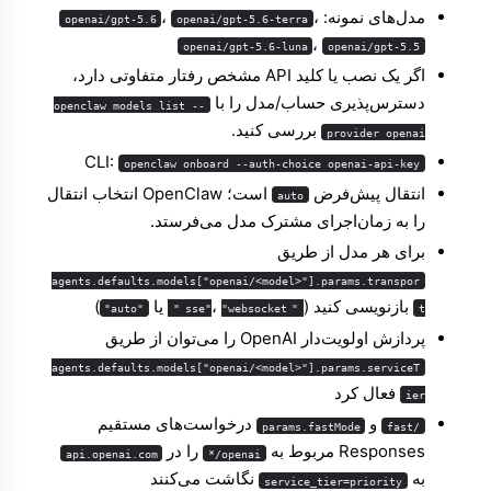
مدل‌های نمونه:
،
،
openai/gpt-5.6
openai/gpt-5.6-terra
،
openai/gpt-5.6-luna
openai/gpt-5.5
اگر یک نصب یا کلید API مشخص رفتار متفاوتی دارد،
دسترس‌پذیری حساب/مدل را با
openclaw models list --
بررسی کنید.
provider openai
CLI:
openclaw onboard --auth-choice openai-api-key
انتقال پیش‌فرض
است؛ OpenClaw انتخاب انتقال
auto
را به زمان‌اجرای مشترک مدل می‌فرستد.
برای هر مدل از طریق
agents.defaults.models["openai/<model>"].params.transpor
بازنویسی کنید (
،
یا
)
"auto"
"websocket"
"sse"
t
پردازش اولویت‌دار OpenAI را می‌توان از طریق
agents.defaults.models["openai/<model>"].params.serviceT
فعال کرد
ier
و
درخواست‌های مستقیم
params.fastMode
/fast
Responses مربوط به
را در
api.openai.com
openai/*
به
نگاشت می‌کنند
service_tier=priority