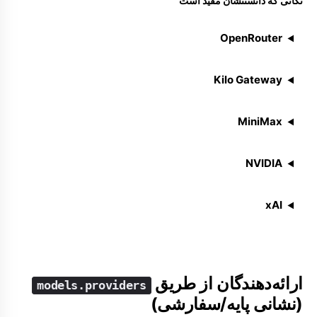
نکاتی که دانستنشان مفید است
OpenRouter
Kilo Gateway
MiniMax
NVIDIA
xAI
ارائه‌دهندگان از طریق
models.providers
(نشانی پایه/سفارشی)