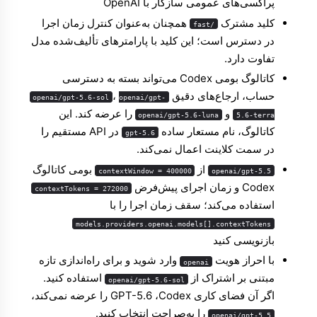
پراکسی‌های عمومی سازگار با OpenAI
کلید مشترک
همچنان به‌عنوان کنترل زمان اجرا
/fast
در دسترس است؛ این کلید با پارامترهای تألیف‌شده مدل
تفاوت دارد.
کاتالوگ بومی Codex می‌تواند بسته به دسترسی
حساب، ارجاع‌های دقیق
،
openai/gpt-5.6-sol
openai/gpt-
و
را عرضه کند. این
openai/gpt-5.6-luna
5.6-terra
کاتالوگ، نام مستعار ساده
در API مستقیم را
gpt-5.6
در سمت کلاینت اعمال نمی‌کند.
از
بومی کاتالوگ
contextWindow = 400000
openai/gpt-5.5
Codex و زمان اجرای پیش‌فرض
contextTokens = 272000
استفاده می‌کند؛ سقف زمان اجرا را با
models.providers.openai.models[].contextTokens
بازنویسی کنید
با احراز هویت
وارد شوید و برای راه‌اندازی تازه
openai
مبتنی بر اشتراک از
استفاده کنید.
openai/gpt-5.6-sol
اگر آن فضای کاری Codex، ‏GPT-5.6 را عرضه نمی‌کند،
را به‌صراحت انتخاب کنید.
openai/gpt-5.5