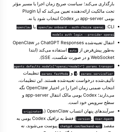
بارگذاری می‌کند؛ سیاست صریح زمان اجرا یا مسیر مؤثر
تحت مالکیت ارائه‌دهنده تعیین می‌کند که آیا Plugin
بومی app-server در Codex انتخاب شود یا نه.
CLI: ‏
یا
openclaw
openclaw onboard --auth-choice openai
models auth login --provider openai
انتقال تعبیه‌شده ChatGPT Responses در OpenClaw
به‌طور پیش‌فرض از
استفاده می‌کند (ابتدا
auto
WebSocket و در صورت شکست، SSE).
agents.defaults.models["openai/<model>"].params.transpor
،
و
تنظیمات
params.fastMode
t
params.serviceTier
تألیف‌شده درخواست تعبیه‌شده هستند. این تنظیمات،
انتخاب ضمنی زمان اجرا را در اختیار OpenClaw نگه
می‌دارند؛ Codex بومی مالک انتقال app-server و
سطح سرویس خود است.
سرآیندهای پنهان انتساب OpenClaw ‏(
،
originator
،
) فقط به ترافیک Codex بومی به
version
User-Agent
مقصد
پیوست می‌شوند، نه
chatgpt.com/backend-api