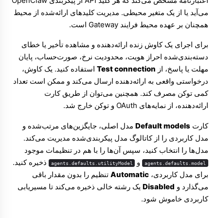
اعتبارنامه مشخص می‌کند که هر کلید API از پیکربندی OpenClaw
Synthetic
می‌آید یا از یک متغیر محیطی. مدیریت کلیدهای ارائه‌شده از محیط
همچنان بر عهده محیط فرایند Gateway است.
MiniMax
برای اجرای یک کاوش زنده ارائه‌دهنده و مشاهده تأخیر یا خطای
LM Studio
دسته‌بندی‌شده احراز هویت، محدودیت نرخ، صورت‌حساب، پایان
Ollama
مهلت یا پاسخ، از
Test connection
استفاده کنید. یک کاوش،
درخواستی واقعی به ارائه‌دهنده ارسال می‌کند و ممکن است تعداد
کمی توکن مصرف کند. همچنین می‌توان از طریق کارت
ارائه‌دهنده، از نمایه‌های OAuth و توکن خارج شد.
کارت
Default models
مدل اصلی، جایگزین‌های مرتب‌شده و
مدل کاربردی را از کاتالوگ مدل پیکربندی‌شده مدیریت می‌کند.
مدل‌ها را انتخاب کنید، سپس آن‌ها را با هم در تنظیمات موجود
و
ذخیره کنید.
agents.defaults.utilityModel
agents.defaults.model
برای مدل کاربردی،
Automatic
تنظیم را بدون مقدار باقی
می‌گذارد و
Disabled
یک رشته خالی ذخیره می‌کند تا مسیریابی
کاربردی خاموش شود.