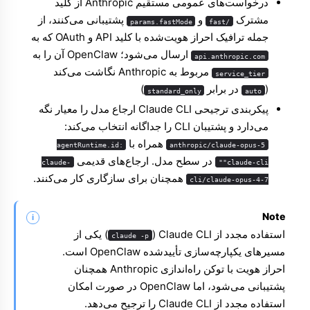
درخواست‌های عمومی مستقیم Anthropic از کلید
مشترک
و
پشتیبانی می‌کنند، از
params.fastMode
/fast
جمله ترافیک احراز هویت‌شده با کلید API و OAuth که به
ارسال می‌شود؛ OpenClaw آن را به
api.anthropic.com
مربوط به Anthropic نگاشت می‌کند
service_tier
(
در برابر
)
standard_only
auto
پیکربندی ترجیحی Claude CLI ارجاع مدل را معیار نگه
می‌دارد و پشتیبان CLI را جداگانه انتخاب می‌کند:
همراه با
agentRuntime.id:
anthropic/claude-opus-5
در سطح مدل. ارجاع‌های قدیمی
claude-
"claude-cli"
همچنان برای سازگاری کار می‌کنند.
cli/claude-opus-4-7
Note
استفاده مجدد از Claude CLI‏ (
) یکی از
claude -p
مسیرهای یکپارچه‌سازی تأییدشده OpenClaw است.
احراز هویت با توکن راه‌اندازی Anthropic همچنان
پشتیبانی می‌شود، اما OpenClaw در صورت امکان
استفاده مجدد از Claude CLI را ترجیح می‌دهد.