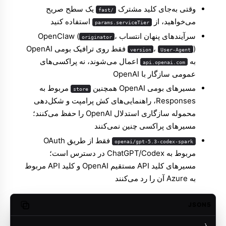
وقتی به‌جای کلید مشترک
یک سطح صریح
/fast
می‌خواهید، از
استفاده کنید
params.serviceTier
سرآیندهای پنهان انتساب OpenClaw (
،
originator
،
) فقط روی ترافیک بومی OpenAI
version
User-Agent
به
اعمال می‌شوند، نه پراکسی‌های
api.openai.com
عمومی سازگار با OpenAI
مسیرهای بومی OpenAI همچنین
مربوط به
store
Responses، راهنمایی‌های کش پرامپت و شکل‌دهی
محموله سازگاری استدلال OpenAI را حفظ می‌کنند؛
مسیرهای پراکسی چنین نمی‌کنند
فقط از طریق OAuth
openai/gpt-5.3-codex-spark
مربوط به ChatGPT/Codex در دسترس است؛
مسیرهای کلید API مستقیم OpenAI و کلید API مربوط
به Azure آن را رد می‌کنند
JSON5
opy code
{