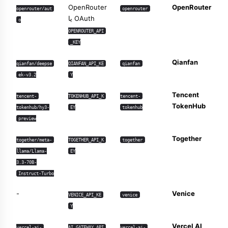
OpenRouter
OpenRouter
openrouter/aut
openrouter
OAuth یا
o
OPENROUTER_API
_KEY
Qianfan
qianfan/deepse
QIANFAN_API_KE
qianfan
ek-v3.2
Y
Tencent
tencent-
TOKENHUB_API_K
tencent-
TokenHub
tokenhub/hy3-
EY
tokenhub
preview
Together
together/meta-
TOGETHER_API_K
together
llama/Llama-
EY
3.3-70B-
Instruct-Turbo
-
Venice
VENICE_API_KE
venice
Y
Vercel AI
vercel-ai-
AI_GATEWAY_API
vercel-ai-