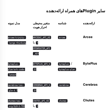
سایر Pluginهای همراه ارائه‌دهنده
ارائه‌دهنده
شناسه
متغیر محیطی
مدل نمونه
احراز هویت
Arcee
arcee/trinity-
ARCEEAI_API_KE
arcee
یا
large-thinking
Y
OPENROUTER_API
_KEY
/
BytePlus
byteplus-
BYTEPLUS_API_K
byteplus
plan/ark-code-
EY
byteplus-plan
latest
Cerebras
cerebras/zai-
CEREBRAS_API_K
cerebras
glm-4.7
EY
Chutes
chutes/zai-
CHUTES_API_KE
chutes
یا
org/GLM-5-TEE
Y