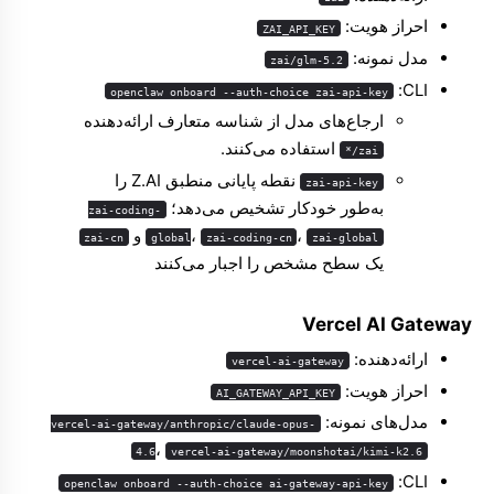
احراز هویت:
ZAI_API_KEY
مدل نمونه:
zai/glm-5.2
CLI: ‏
openclaw onboard --auth-choice zai-api-key
ارجاع‌های مدل از شناسه متعارف ارائه‌دهنده
استفاده می‌کنند.
zai/*
نقطه پایانی منطبق Z.AI را
zai-api-key
به‌طور خودکار تشخیص می‌دهد؛
zai-coding-
،
،
و
zai-cn
global
zai-coding-cn
zai-global
یک سطح مشخص را اجبار می‌کنند
Vercel AI Gateway
ارائه‌دهنده:
vercel-ai-gateway
احراز هویت:
AI_GATEWAY_API_KEY
مدل‌های نمونه:
vercel-ai-gateway/anthropic/claude-opus-
،
4.6
vercel-ai-gateway/moonshotai/kimi-k2.6
CLI: ‏
openclaw onboard --auth-choice ai-gateway-api-key