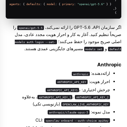
agents
: { 
defaults
: { 
model
: { 
primary
: 
"openai/gpt-5.6"
 } } 
},
}
اگر سازمان API، ‏GPT-5.6 را ارائه نمی‌کند،
را
openai/gpt-5.5
صریحاً تنظیم کنید. آغاز به کار و احراز هویت مجدد عادی، مدل
اصلی صریح موجود را حفظ می‌کنند؛
models auth login --set-
و
مسیرهای جایگزینی عمدی هستند.
models set
default
Anthropic
ارائه‌دهنده:
anthropic
احراز هویت:
ANTHROPIC_API_KEY
چرخش اختیاری:
،
ANTHROPIC_API_KEYS
،
، به‌علاوه
ANTHROPIC_API_KEY_1
ANTHROPIC_API_KEY_2
(بازنویسی تکی)
OPENCLAW_LIVE_ANTHROPIC_KEY
مدل نمونه:
anthropic/claude-opus-5
CLI:
openclaw onboard --auth-choice apiKey