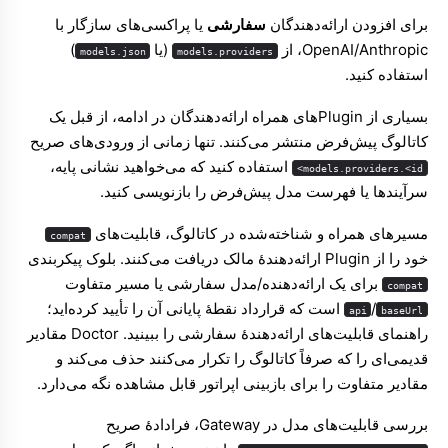
برای افزودن ارائه‌دهندگان
سفارشی
یا پراکسی‌های سازگار با
OpenAI/Anthropic، از
(یا
)
models.json
models.providers
استفاده کنید.
بسیاری از Pluginهای همراه ارائه‌دهندگان در ادامه، از قبل یک
کاتالوگ پیش‌فرض منتشر می‌کنند. تنها زمانی از ورودی‌های صریح
استفاده کنید که می‌خواهید نشانی پایه،
models.providers.<id>
سرآیندها یا فهرست مدل پیش‌فرض را بازنویسی کنید.
مسیرهای همراه و شناخته‌شده در کاتالوگ، قابلیت‌های
compat
Molty
خود را از Plugin ارائه‌دهندهٔ مالک دریافت می‌کنند. بلوک پیکربندی
برای یک ارائه‌دهنده/مدل سفارشی یا مسیر متفاوت
compat
/
است که قرارداد نقطهٔ پایانی آن را تأیید کرده‌اید؛
api
baseUrl
راهنمای قابلیت‌های ارائه‌دهندهٔ سفارشی
را ببینید. Doctor مقادیر
قدیمی‌ای را که صرفاً کاتالوگ را تکرار می‌کنند حذف می‌کند و
مقادیر متفاوت را برای بازبینی اپراتور قابل مشاهده نگه می‌دارد.
بررسی قابلیت‌های مدل در Gateway، فرادادهٔ صریح