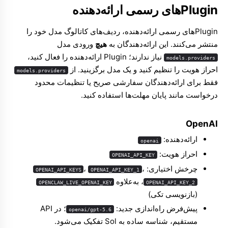
Pluginهای رسمی ارائه‌دهنده
Pluginهای رسمی ارائه‌دهنده، ردیف‌های کاتالوگ مدل خود را
منتشر می‌کنند. این ارائه‌دهندگان به
هیچ
ورودی مدل
نیاز ندارند؛ Plugin ارائه‌دهنده را فعال کنید،
models.providers
احراز هویت را تنظیم کنید و یک مدل برگزینید. از
models.providers
فقط برای ارائه‌دهندگان سفارشی صریح یا تنظیمات محدود
درخواست مانند پایان مهلت‌ها استفاده کنید.
OpenAI
ارائه‌دهنده:
openai
احراز هویت:
OPENAI_API_KEY
چرخش اختیاری:
،
،
OPENAI_API_KEYS
OPENAI_API_KEY_1
، به‌علاوه
OPENCLAW_LIVE_OPENAI_KEY
OPENAI_API_KEY_2
(بازنویسی تکی)
پیش‌فرض راه‌اندازی جدید:
؛ در API
openai/gpt-5.6
مستقیم، شناسه ساده به Sol تفکیک می‌شود.