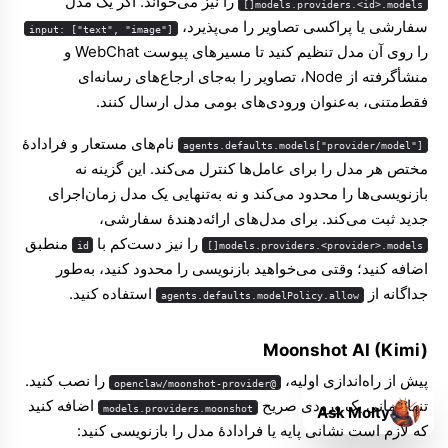
را نیز می‌خواند. اگر یک مدل
models.providers.<id>.models[]
سفارشی یا پراکسی تصاویر را می‌پذیرد،
input: ["text", "image"]
را روی آن مدل تنظیم کنید تا مسیرهای پیوست WebChat و
منشأگرفته از Node، تصاویر را به‌جای ارجاع‌های رسانه‌ای
فقط‌متنی، به‌عنوان ورودی‌های بومی مدل ارسال کنند.
نام‌های مستعار و فرادادهٔ
agents.defaults.models["provider/model"]
مختص هر مدل را برای عامل‌ها کنترل می‌کند. این گزینه نه
بازنویسی‌ها را محدود می‌کند و نه به‌تنهایی یک مدل زمان‌اجرای
جدید ثبت می‌کند. برای مدل‌های ارائه‌دهندهٔ سفارشی،
را نیز دست‌کم با
منطبق
id
models.providers.<provider>.models[]
اضافه کنید؛ وقتی می‌خواهید بازنویسی را محدود کنید، به‌طور
جداگانه از
استفاده کنید.
agents.defaults.modelPolicy.allow
Moonshot AI (Kimi)
پیش از راه‌اندازی اولیه،
را نصب کنید.
@openclaw/moonshot-provider
تنها زمانی یک ورودی صریح
اضافه کنید
models.providers.moonshot
Ask Molty
که لازم است نشانی پایه یا فرادادهٔ مدل را بازنویسی کنید: