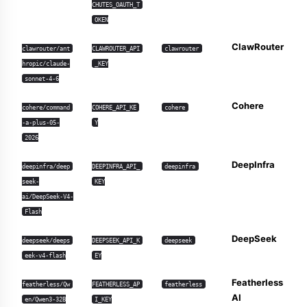
CHUTES_OAUTH_T
OKEN
ClawRouter
clawrouter/ant
CLAWROUTER_API
clawrouter
hropic/claude-
_KEY
sonnet-4-6
Cohere
cohere/command
COHERE_API_KE
cohere
-a-plus-05-
Y
2026
DeepInfra
deepinfra/deep
DEEPINFRA_API_
deepinfra
seek-
KEY
ai/DeepSeek-V4-
Flash
DeepSeek
deepseek/deeps
DEEPSEEK_API_K
deepseek
eek-v4-flash
EY
Featherless
featherless/Qw
FEATHERLESS_AP
featherless
AI
en/Qwen3-32B
I_KEY