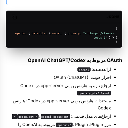
JSON5
opy code
{
agents
: { 
defaults
: { 
model
: { 
primary
: 
"anthropic/claude-
opus-5"
 } } },
}
OAuth مربوط به OpenAI ChatGPT/Codex
ارائه‌دهنده:
openai
احراز هویت: OAuth (ChatGPT)
ارجاع تازه به هارنس بومی app-server در Codex:
openai/gpt-5.6-sol
مستندات هارنس بومی app-server در Codex:
هارنس
Codex
ارجاع‌های مدل قدیمی:
،
codex/gpt-*
openai-codex/gpt-*
مرز Plugin: ‏
، Plugin مربوط به OpenAI را
openai/*