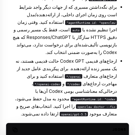
برای نگه‌داشتن مسیری که از جهات دیگر واجد شرایط
است روی زمان اجرای داخلی، از ارائه‌دهنده/مدل
استفاده کنید. وقتی زمان
agentRuntime.id: "openclaw"
اجرا تنظیم نشده یا
است، فقط یک مسیر رسمی و
auto
دقیق HTTPS سازگار با Responses/ChatGPT که هیچ
بازنویسی تألیف‌شده‌ای برای درخواست ندارد، می‌تواند
Codex را به‌صورت ضمنی انتخاب کند.
ارجاع‌های قدیمی Codex GPT حالت قدیمی هستند، نه
یک مسیر زنده ارائه‌دهنده. برای پیکربندی عامل جدید از
ارجاع‌های متعارف
استفاده کنید و برای
openai/*
مهاجرت ارجاع‌های
و
،
openai-codex/*
codex/*
درحالی‌که معناشناسی بومی Codex آن‌ها با
محدود به مدل حفظ می‌شود،
agentRuntime.id: "codex"
را اجرا کنید. انتخاب‌های صریح و
openclaw doctor --fix
متعارف موجود
ارتقا داده نمی‌شوند.
openai/gpt-5.5
JSON5
opy code