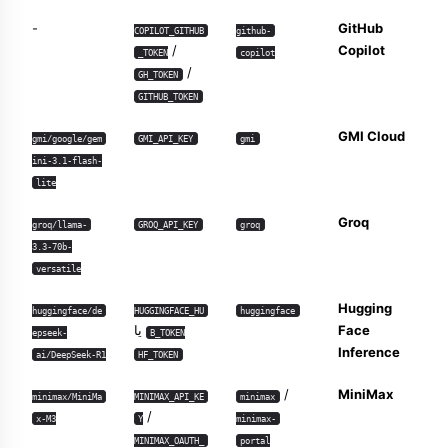
-
GitHub
COPILOT_GITHUB
github-
/
Copilot
_TOKEN
copilot
/
GH_TOKEN
GITHUB_TOKEN
GMI Cloud
gmi/google/gem
GMI_API_KEY
gmi
ini-3.1-flash-
lite
Groq
groq/llama-
GROQ_API_KEY
groq
3.3-70b-
versatile
Hugging
huggingface/de
HUGGINGFACE_HU
huggingface
Face
یا
epseek-
B_TOKEN
Inference
ai/DeepSeek-R1
HF_TOKEN
/
MiniMax
minimax/MiniMa
MINIMAX_API_KE
minimax
/
x-M3
Y
minimax-
MINIMAX_OAUTH_
portal