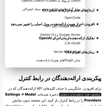
OAuth مربوط به OpenAI ChatGPT/Codex
سایر گزینه‌های میزبانی‌شده به سبک اشتراکی
ارجاع‌های مدل و ابزارهای کمکی CLI
OpenCode
افزودن احراز هویت ارائه‌دهنده، مدل اصلی را تغییر نمی‌دهد
Google Gemini (کلید API)
Google Vertex و Gemini CLI
تفکیک ارائه‌دهنده/زمان‌اجرای OpenAI
Z.AI (GLM)
زمان‌های اجرای CLI
Vercel AI Gateway
سایر Pluginهای همراه ارائه‌دهنده
ارائه‌دهندگان از طریق models.providers (نشانی پایه/سفارشی)
پیکربندی ارائه‌دهندگان در رابط کنترل
Moonshot AI (Kimi)
Kimi Coding
برای افزودن، جایگزینی یا حذف کلیدهای API ارائه‌دهندگان که در
ذخیره شده‌اند،
Settings → Model
Volcano Engine (Doubao)
models.providers.<id>.apiKey
Providers
را در رابط کنترل باز کنید. این صفحه بدون نمایش
BytePlus (بین‌المللی)