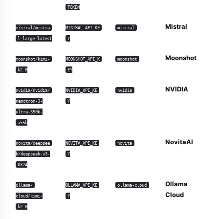
TOKEN
Mistral
mistral/mistra
MISTRAL_API_KE
mistral
l-large-latest
Y
Moonshot
moonshot/kimi-
MOONSHOT_API_K
moonshot
k2.6
EY
NVIDIA
nvidia/nvidia/
NVIDIA_API_KE
nvidia
nemotron-3-
Y
ultra-550b-
a55b
NovitaAI
novita/deepsee
NOVITA_API_KE
novita
k/deepseek-v3-
Y
0324
Ollama
ollama-
OLLAMA_API_KE
ollama-cloud
Cloud
cloud/kimi-
Y
k2.6