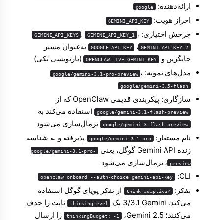
ارائه‌دهنده:
google
احراز هویت:
GEMINI_API_KEY
چرخش اختیاری:
،
،
GEMINI_API_KEYS
GEMINI_API_KEY_1
، ‏
به‌عنوان مسیر
GOOGLE_API_KEY
GEMINI_API_KEY_2
جایگزین و
(بازنویسی تکی)
OPENCLAW_LIVE_GEMINI_KEY
مدل‌های نمونه:
،
google/gemini-3.1-pro-preview
google/gemini-3.5-flash
سازگاری: پیکربندی قدیمی OpenClaw که از
استفاده می‌کند به
google/gemini-3.1-flash-preview
نرمال‌سازی می‌شود
google/gemini-3-flash-preview
نام مستعار:
پذیرفته و به شناسه
google/gemini-3.1-pro
زنده Gemini API گوگل، یعنی
google/gemini-3.1-pro-
، نرمال‌سازی می‌شود
preview
CLI: ‏
openclaw onboard --auth-choice gemini-api-key
تفکر:
از تفکر پویای گوگل استفاده
/think adaptive
می‌کند. Gemini ‏3/3.1 یک
ثابت را حذف
thinkingLevel
می‌کنند؛ Gemini 2.5، ‏
را ارسال
thinkingBudget: -1