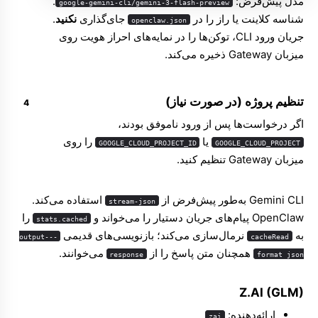
مدل پیش‌فرض:
.
google-gemini-cli/gemini-3-flash-preview
شناسه کلاینت یا راز را در
جای‌گذاری
نکنید
.
openclaw.json
جریان ورود CLI، توکن‌ها را در نمایه‌های احراز هویت روی
میزبان Gateway ذخیره می‌کند.
تنظیم پروژه (در صورت نیاز)
اگر درخواست‌ها پس از ورود ناموفق بودند،
یا
را روی
GOOGLE_CLOUD_PROJECT_ID
GOOGLE_CLOUD_PROJECT
میزبان Gateway تنظیم کنید.
Gemini CLI به‌طور پیش‌فرض از
استفاده می‌کند.
stream-json
OpenClaw پیام‌های جریان دستیار را می‌خواند و
را
stats.cached
به
نرمال‌سازی می‌کند؛ بازنویسی‌های قدیمی
--output-
cacheRead
همچنان متن پاسخ را از
می‌خوانند.
response
format json
Z.AI (GLM)
ارائه‌دهنده:
zai