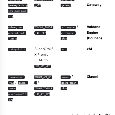
Gateway
gateway/anthrop
_KEY
gateway
ic/claude-opus-
4.6
/
Volcano
volcengine-
VOLCANO_ENGINE
volcengine
Engine
plan/ark-code-
_API_KEY
volcengine-
(Doubao)
latest
plan
SuperGrok/
xAI
xai/grok-4.3
xai
X Premium
OAuth یا
XAI_API_KEY
/
Xiaomi
xiaomi/mimo-
XIAOMI_API_KE
xiaomi
/
/
v2.5
xiaomi-
Y
xiaomi-token-
token-
XIAOMI_TOKEN_P
plan
plan/mimo-v2.5-
LAN_API_KEY
pro