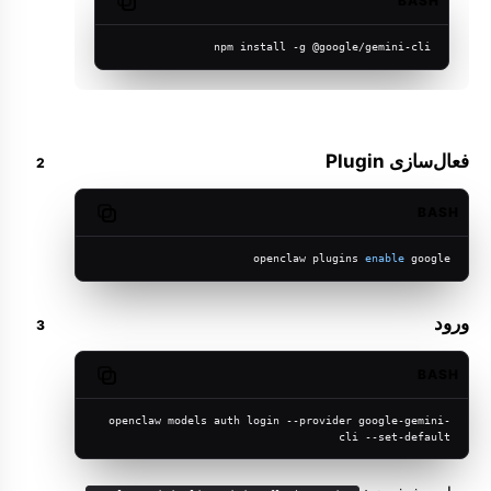
BASH
Copy code
npm install -g @google/gemini-cli
فعال‌سازی Plugin
BASH
Copy code
openclaw plugins 
enable
 google
ورود
BASH
Copy code
openclaw models auth login --provider google-gemini-
cli --set-default